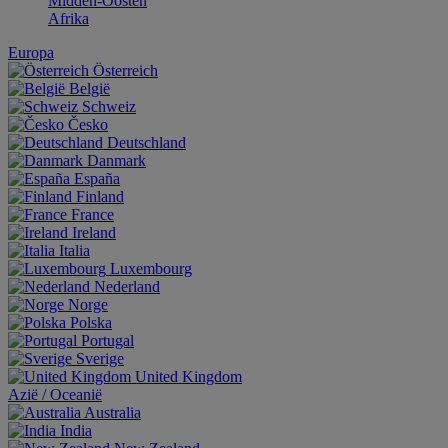
Midden-Oosten
Afrika
Europa
Österreich
België
Schweiz
Česko
Deutschland
Danmark
España
Finland
France
Ireland
Italia
Luxembourg
Nederland
Norge
Polska
Portugal
Sverige
United Kingdom
Aziё / Oceaniё
Australia
India