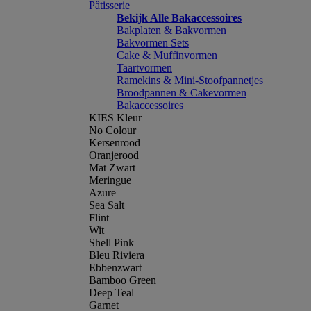
Pâtisserie
Bekijk Alle Bakaccessoires
Bakplaten & Bakvormen
Bakvormen Sets
Cake & Muffinvormen
Taartvormen
Ramekins & Mini-Stoofpannetjes
Broodpannen & Cakevormen
Bakaccessoires
KIES Kleur
No Colour
Kersenrood
Oranjerood
Mat Zwart
Meringue
Azure
Sea Salt
Flint
Wit
Shell Pink
Bleu Riviera
Ebbenzwart
Bamboo Green
Deep Teal
Garnet