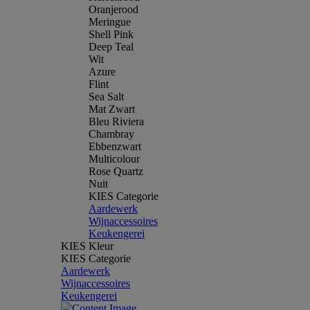
Oranjerood
Meringue
Shell Pink
Deep Teal
Wit
Azure
Flint
Sea Salt
Mat Zwart
Bleu Riviera
Chambray
Ebbenzwart
Multicolour
Rose Quartz
Nuit
KIES Categorie
Aardewerk
Wijnaccessoires
Keukengerei
KIES Kleur
KIES Categorie
Aardewerk
Wijnaccessoires
Keukengerei