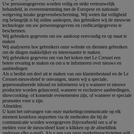
Uw persoonsgegevens worden veilig en strikt vertrouwelijk
behandeld, in overeenstemming met de Europese en nationale
wetgeving inzake gegevensbescherming. Wij weten dat veiligheid
erg belangrijk is bij online aankopen, dus gebruiken wij de nieuwste
technologie om uw persoonsgegevens en creditcardgegevens te
beschermen.
Wij gebruiken gegevens om uw aankoop eenvoudig en op maat te
maken
Wij analyseren hoe gebruikers onze website en diensten gebruiken
om de dingen makkelijker en interessanter te maken.
Wij gebruiken gegevens om van het koken met Le Creuset een
betere ervaring te maken en om u te informeren over nieuws en
aanbiedingen
Als u beslist om deel uit te maken van ons klantenbestand en de Le
Creuset-nieuwsbrief te ontvangen, sturen wij u speciale,
gepersonaliseerde inhoud en informeren wij u wanneer er nieuwe
producten worden gelanceerd, wanneer er exclusieve aanbiedingen,
showcooking- of komende evenementen zijn, of wanneer er speciale
promoties voor u zijn.
Afmelden:
U kunt het ontvangen van onze marketingcommunicatie op elk
moment kosteloos stopzetten via de methoden die bij de
communicatie worden weergegeven (bijvoorbeeld om u af te
melden voor de nieuwsbrief kunt u klikken op de afmeldlink
onderaan elke e-mail). Als u een van onze marketingactiviteiten wilt