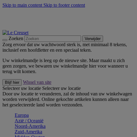
Skip to main content
Skip to footer content
Zomerse buitenmomenten met de BBQ Outdoor Collectie &
Thyme -
Shop Nu
De essentials van Le Creuset -
Ontdek Nu
Nieuwsbrieven: Registreer en bespaar 10%! -
Schrijf je nu in
Zoeken
Verwijder
Zorg ervoor dat uw wachtwoord sterk is, met minimaal 8 tekens,
inclusief een hoofdletter en een speciaal teken.
Uw winkelmandje is leeg op de nieuwe site. Maar maakt u zich
geen zorgen, we bewaren uw winkelmandje hier voor wanneer u
terug wilt komen.
Wissel van site
Blijf hier
Selecteer uw locatie
Selecteer uw locatie
Door uw locatie te veranderen, zal de inhoud van uw winkelwagen
worden verwijderd. Online gekochte artikelen kunnen alleen naar
het geselecteerde land worden verzonden.
Europa
Aziё / Oceaniё
Noord-Amerika
Zuid-Amerika