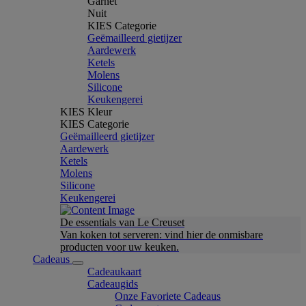
Garnet
Nuit
KIES Categorie
Geëmailleerd gietijzer
Aardewerk
Ketels
Molens
Silicone
Keukengerei
KIES Kleur
KIES Categorie
Geëmailleerd gietijzer
Aardewerk
Ketels
Molens
Silicone
Keukengerei
De essentials van Le Creuset
Van koken tot serveren: vind hier de onmisbare
producten voor uw keuken.
Cadeaus
Cadeaukaart
Cadeaugids
Onze Favoriete Cadeaus