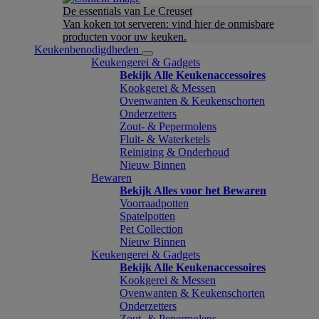
De essentials van Le Creuset
Van koken tot serveren: vind hier de onmisbare
producten voor uw keuken.
Keukenbenodigdheden
Keukengerei & Gadgets
Bekijk Alle Keukenaccessoires
Kookgerei & Messen
Ovenwanten & Keukenschorten
Onderzetters
Zout- & Pepermolens
Fluit- & Waterketels
Reiniging & Onderhoud
Nieuw Binnen
Bewaren
Bekijk Alles voor het Bewaren
Voorraadpotten
Spatelpotten
Pet Collection
Nieuw Binnen
Keukengerei & Gadgets
Bekijk Alle Keukenaccessoires
Kookgerei & Messen
Ovenwanten & Keukenschorten
Onderzetters
Zout- & Pepermolens