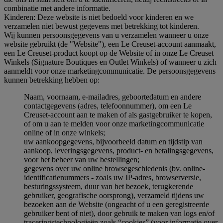
combinatie met andere informatie.
Kinderen: Deze website is niet bedoeld voor kinderen en we
verzamelen niet bewust gegevens met betrekking tot kinderen.
Wij kunnen persoonsgegevens van u verzamelen wanneer u onze
website gebruikt (de "Website"), een Le Creuset-account aanmaakt,
een Le Creuset-product koopt op de Website of in onze Le Creuset
Winkels (Signature Boutiques en Outlet Winkels) of wanneer u zich
aanmeldt voor onze marketingcommunicatie. De persoonsgegevens
kunnen betrekking hebben op:
Naam, voornaam, e-mailadres, geboortedatum en andere
contactgegevens (adres, telefoonnummer), om een Le
Creuset-account aan te maken of als gastgebruiker te kopen,
of om u aan te melden voor onze marketingcommunicatie
online of in onze winkels;
uw aankoopgegevens, bijvoorbeeld datum en tijdstip van
aankoop, leveringsgegevens, product- en betalingsgegevens,
voor het beheer van uw bestellingen;
gegevens over uw online browsegeschiedenis (bv. online-
identificatienummers - zoals uw IP-adres, browserversie,
besturingssysteem, duur van het bezoek, terugkerende
gebruiker, geografische oorsprong), verzameld tijdens uw
bezoeken aan de Website (ongeacht of u een geregistreerde
gebruiker bent of niet), door gebruik te maken van logs en/of
traceringstechnologieën zoals “cookies” (voor informatie over