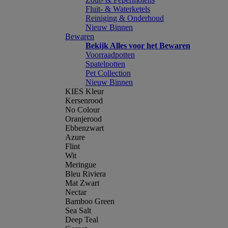
Fluit- & Waterketels
Reiniging & Onderhoud
Nieuw Binnen
Bewaren
Bekijk Alles voor het Bewaren
Voorraadpotten
Spatelpotten
Pet Collection
Nieuw Binnen
KIES Kleur
Kersenrood
No Colour
Oranjerood
Ebbenzwart
Azure
Flint
Wit
Meringue
Bleu Riviera
Mat Zwart
Nectar
Bamboo Green
Sea Salt
Deep Teal