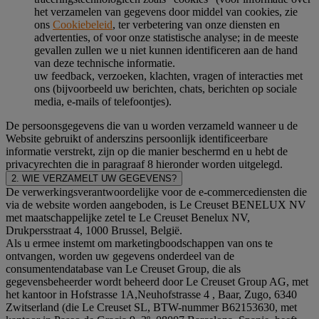
het verzamelen van gegevens door middel van cookies, zie
ons
Cookiebeleid
, ter verbetering van onze diensten en
advertenties, of voor onze statistische analyse; in de meeste
gevallen zullen we u niet kunnen identificeren aan de hand
van deze technische informatie.
uw feedback, verzoeken, klachten, vragen of interacties met
ons (bijvoorbeeld uw berichten, chats, berichten op sociale
media, e-mails of telefoontjes).
De persoonsgegevens die van u worden verzameld wanneer u de
Website gebruikt of anderszins persoonlijk identificeerbare
informatie verstrekt, zijn op die manier beschermd en u hebt de
privacyrechten die in paragraaf 8 hieronder worden uitgelegd.
2. WIE VERZAMELT UW GEGEVENS?
De verwerkingsverantwoordelijke voor de e-commercediensten die
via de website worden aangeboden, is Le Creuset BENELUX NV
met maatschappelijke zetel te Le Creuset Benelux NV,
Drukpersstraat 4, 1000 Brussel, België.
Als u ermee instemt om marketingboodschappen van ons te
ontvangen, worden uw gegevens onderdeel van de
consumentendatabase van Le Creuset Group, die als
gegevensbeheerder wordt beheerd door Le Creuset Group AG, met
het kantoor in Hofstrasse 1A,Neuhofstrasse 4 , Baar, Zugo, 6340
Zwitserland (die Le Creuset SL, BTW-nummer B62153630, met