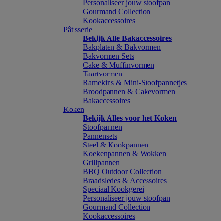
Personaliseer jouw stoofpan
Gourmand Collection
Kookaccessoires
Pâtisserie
Bekijk Alle Bakaccessoires
Bakplaten & Bakvormen
Bakvormen Sets
Cake & Muffinvormen
Taartvormen
Ramekins & Mini-Stoofpannetjes
Broodpannen & Cakevormen
Bakaccessoires
Koken
Bekijk Alles voor het Koken
Stoofpannen
Pannensets
Steel & Kookpannen
Koekenpannen & Wokken
Grillpannen
BBQ Outdoor Collection
Braadsledes & Accessoires
Speciaal Kookgerei
Personaliseer jouw stoofpan
Gourmand Collection
Kookaccessoires