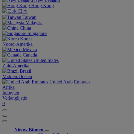
New Zealand
Hong Kong
日本
Taiwan
Malaysia
China
Singapore
Korea
Noord-Amerika
México
Canada
United States
Zuid-Amerika
Brazil
Midden-Oosten
United Arab Emirates
Afrika
Inloggen
Verlanglijstje
0
Nieuw Binnen