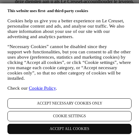
deze diensten aan u als Le Creuset-accounthouder te leveren.
OM UW BESTELLINGEN TE BEHEREN EN OM ONZE
This website uses first- and third-party cookies
PRODUCTEN, DIENSTEN EN ASSISTENTIE AAN U
TE LEVEREN
Cookies help us give you a better experience on Le Creuset,
Wij zullen uw gegevens gebruiken om onze contractuele
personalise content and ads, and analyse our traffic. We also
relatie met u, uw aankoop van producten op de Website, uw
share information about your use of our site with our
gebruik van de Website, eventuele latere hulp na de verkoop
advertising and analytics partners.
of uw deelname aan onze wedstrijden te beheren. Mogelijk
moeten we bepaalde gegevens over u verwerken voor onze
“Necessary Cookies” cannot be disabled since they
administratieve doeleinden die verband houden met onze
support web functionalities, but you can consent to all the other
uses above (preferences, statistics and marketing cookies) by
contractuele relatie met u, zoals de boekhouding, facturering
clicking “Accept all cookies”, or click “Cookie settings”, where
en controle, verificatie van betaalkaarten, fraudescreening,
you manage each cookie category, or “Accept necessary
veiligheid, beveiliging, systeemtests, onderhoud en statistische
cookies only”, so that no other category of cookies will be
analyse. Af en toe moeten we mogelijk om administratieve of
installed.
operationele redenen contact met u opnemen. Bijvoorbeeld
om u een bevestiging van uw aankoop te sturen. We zullen
Check our
Cookie Policy
.
uw persoonsgegevens ook gebruiken om uw verzoeken te
beantwoorden die via onze Websiteformulieren of andere
kanalen worden verzonden. Deze verwerkingsactiviteit is
ACCEPT NECESSARY COOKIES ONLY
vereist om ons in staat te stellen onze diensten aan u te
leveren. Wij kunnen uw gegevens verwerken op basis van
COOKIE SETTINGS
ons legitiem belang (naar behoren rekening houdend met uw
rechten en vrijheden) om u opvolg-e-mails te sturen in het
ACCEPT ALL COOKIES
geval u artikelen aan onze online winkelwagen hebt
toegevoegd zonder de aankoop af te ronden. Als u de