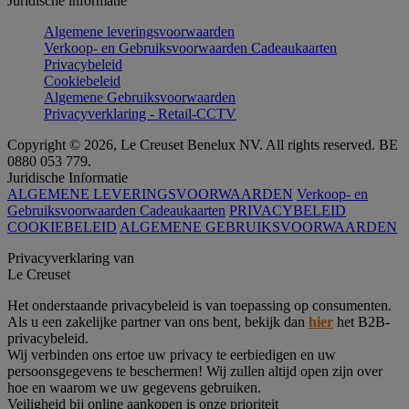
Juridische informatie
Algemene leveringsvoorwaarden
Verkoop- en Gebruiksvoorwaarden Cadeaukaarten
Privacybeleid
Cookiebeleid
Algemene Gebruiksvoorwaarden
Privacyverklaring - Retail-CCTV
Copyright © 2026, Le Creuset Benelux NV. All rights reserved. BE
0880 053 779.
Juridische Informatie
ALGEMENE LEVERINGSVOORWAARDEN
Verkoop- en
Gebruiksvoorwaarden Cadeaukaarten
PRIVACYBELEID
COOKIEBELEID
ALGEMENE GEBRUIKSVOORWAARDEN
Privacyverklaring van
Le Creuset
Het onderstaande privacybeleid is van toepassing op consumenten.
Als u een zakelijke partner van ons bent, bekijk dan
hier
het B2B-
privacybeleid.
Wij verbinden ons ertoe uw privacy te eerbiedigen en uw
persoonsgegevens te beschermen! Wij zullen altijd open zijn over
hoe en waarom we uw gegevens gebruiken.
Veiligheid bij online aankopen is onze prioriteit