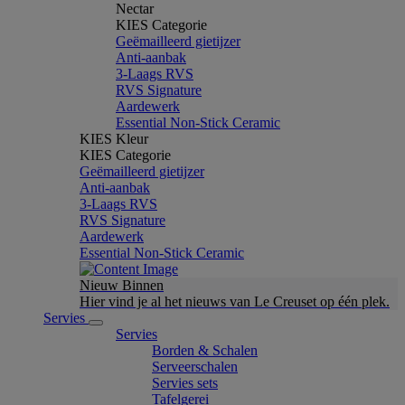
Nectar
KIES Categorie
Geëmailleerd gietijzer
Anti-aanbak
3-Laags RVS
RVS Signature
Aardewerk
Essential Non-Stick Ceramic
KIES Kleur
KIES Categorie
Geëmailleerd gietijzer
Anti-aanbak
3-Laags RVS
RVS Signature
Aardewerk
Essential Non-Stick Ceramic
Nieuw Binnen
Hier vind je al het nieuws van Le Creuset op één plek.
Servies
Servies
Borden & Schalen
Serveerschalen
Servies sets
Tafelgerei