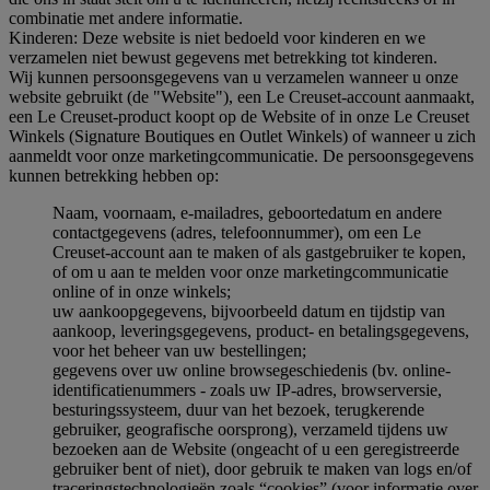
combinatie met andere informatie.
Kinderen: Deze website is niet bedoeld voor kinderen en we
verzamelen niet bewust gegevens met betrekking tot kinderen.
Wij kunnen persoonsgegevens van u verzamelen wanneer u onze
website gebruikt (de "Website"), een Le Creuset-account aanmaakt,
een Le Creuset-product koopt op de Website of in onze Le Creuset
Winkels (Signature Boutiques en Outlet Winkels) of wanneer u zich
aanmeldt voor onze marketingcommunicatie. De persoonsgegevens
kunnen betrekking hebben op:
Naam, voornaam, e-mailadres, geboortedatum en andere
contactgegevens (adres, telefoonnummer), om een Le
Creuset-account aan te maken of als gastgebruiker te kopen,
of om u aan te melden voor onze marketingcommunicatie
online of in onze winkels;
uw aankoopgegevens, bijvoorbeeld datum en tijdstip van
aankoop, leveringsgegevens, product- en betalingsgegevens,
voor het beheer van uw bestellingen;
gegevens over uw online browsegeschiedenis (bv. online-
identificatienummers - zoals uw IP-adres, browserversie,
besturingssysteem, duur van het bezoek, terugkerende
gebruiker, geografische oorsprong), verzameld tijdens uw
bezoeken aan de Website (ongeacht of u een geregistreerde
gebruiker bent of niet), door gebruik te maken van logs en/of
traceringstechnologieën zoals “cookies” (voor informatie over