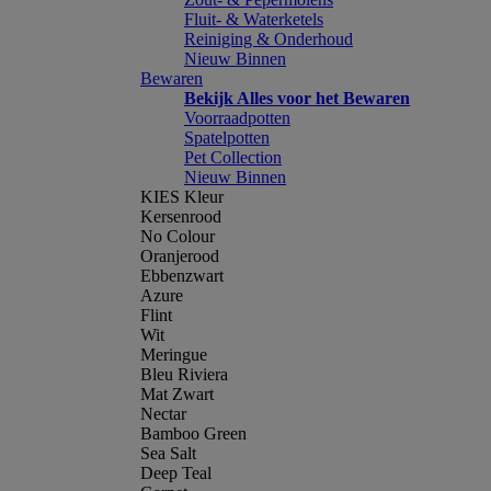
Fluit- & Waterketels
Reiniging & Onderhoud
Nieuw Binnen
Bewaren
Bekijk Alles voor het Bewaren
Voorraadpotten
Spatelpotten
Pet Collection
Nieuw Binnen
KIES Kleur
Kersenrood
No Colour
Oranjerood
Ebbenzwart
Azure
Flint
Wit
Meringue
Bleu Riviera
Mat Zwart
Nectar
Bamboo Green
Sea Salt
Deep Teal