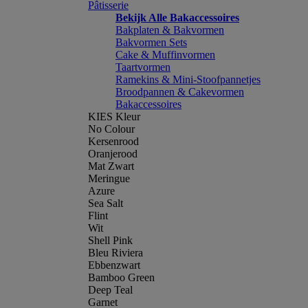
Pâtisserie
Bekijk Alle Bakaccessoires
Bakplaten & Bakvormen
Bakvormen Sets
Cake & Muffinvormen
Taartvormen
Ramekins & Mini-Stoofpannetjes
Broodpannen & Cakevormen
Bakaccessoires
KIES Kleur
No Colour
Kersenrood
Oranjerood
Mat Zwart
Meringue
Azure
Sea Salt
Flint
Wit
Shell Pink
Bleu Riviera
Ebbenzwart
Bamboo Green
Deep Teal
Garnet