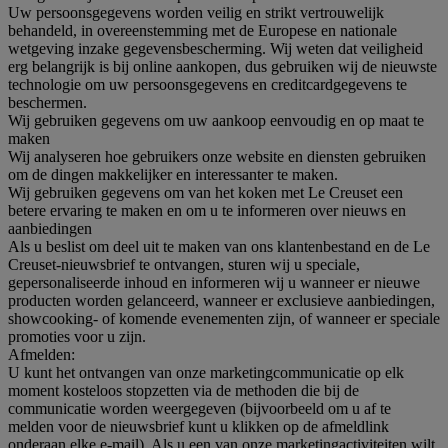
Uw persoonsgegevens worden veilig en strikt vertrouwelijk
behandeld, in overeenstemming met de Europese en nationale
wetgeving inzake gegevensbescherming. Wij weten dat veiligheid
erg belangrijk is bij online aankopen, dus gebruiken wij de nieuwste
technologie om uw persoonsgegevens en creditcardgegevens te
beschermen.
Wij gebruiken gegevens om uw aankoop eenvoudig en op maat te
maken
Wij analyseren hoe gebruikers onze website en diensten gebruiken
om de dingen makkelijker en interessanter te maken.
Wij gebruiken gegevens om van het koken met Le Creuset een
betere ervaring te maken en om u te informeren over nieuws en
aanbiedingen
Als u beslist om deel uit te maken van ons klantenbestand en de Le
Creuset-nieuwsbrief te ontvangen, sturen wij u speciale,
gepersonaliseerde inhoud en informeren wij u wanneer er nieuwe
producten worden gelanceerd, wanneer er exclusieve aanbiedingen,
showcooking- of komende evenementen zijn, of wanneer er speciale
promoties voor u zijn.
Afmelden:
U kunt het ontvangen van onze marketingcommunicatie op elk
moment kosteloos stopzetten via de methoden die bij de
communicatie worden weergegeven (bijvoorbeeld om u af te
melden voor de nieuwsbrief kunt u klikken op de afmeldlink
onderaan elke e-mail). Als u een van onze marketingactiviteiten wilt