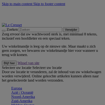
Skip to main content
Skip to footer content
Zomerse buitenmomenten met de BBQ Outdoor Collectie &
Thyme -
Shop Nu
De essentials van Le Creuset -
Ontdek Nu
Nieuwsbrieven: Registreer en bespaar 10%! -
Schrijf je nu in
Zoeken
Verwijder
Zorg ervoor dat uw wachtwoord sterk is, met minimaal 8 tekens,
inclusief een hoofdletter en een speciaal teken.
Uw winkelmandje is leeg op de nieuwe site. Maar maakt u zich
geen zorgen, we bewaren uw winkelmandje hier voor wanneer u
terug wilt komen.
Wissel van site
Blijf hier
Selecteer uw locatie
Selecteer uw locatie
Door uw locatie te veranderen, zal de inhoud van uw winkelwagen
worden verwijderd. Online gekochte artikelen kunnen alleen naar
het geselecteerde land worden verzonden.
Europa
Aziё / Oceaniё
Noord-Amerika
Zuid-Amerika