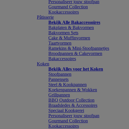
Personaliseer jouw stoofpan
Gourmand Collection
Kookaccessoires
Pâtisserie
Bekijk Alle Bakaccessoires
Bakplaten & Bakvormen
Bakvormen Sets
Cake & Muffinvormen
Taartvormen
Ramekins & Mini-Stoofpannetjes
Broodpannen & Cakevormen
Bakaccessoires
Koken
Bekijk Alles voor het Koken
Stoofpannen
Pannensets
Steel & Kookpannen
Koekenpannen & Wokken
Grillpannen
BBQ Outdoor Collection
Braadsledes & Accessoires
Speciaal Kookgerei
Personaliseer jouw stoofpan
Gourmand Collection
Kookaccessoires