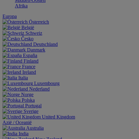
Midden-Oosten
Afrika
Europa
Österreich
België
Schweiz
Česko
Deutschland
Danmark
España
Finland
France
Ireland
Italia
Luxembourg
Nederland
Norge
Polska
Portugal
Sverige
United Kingdom
Aziё / Oceaniё
Australia
India