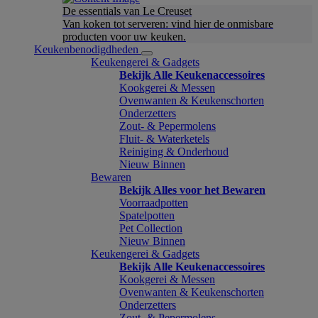
De essentials van Le Creuset
Van koken tot serveren: vind hier de onmisbare
producten voor uw keuken.
Keukenbenodigdheden
Keukengerei & Gadgets
Bekijk Alle Keukenaccessoires
Kookgerei & Messen
Ovenwanten & Keukenschorten
Onderzetters
Zout- & Pepermolens
Fluit- & Waterketels
Reiniging & Onderhoud
Nieuw Binnen
Bewaren
Bekijk Alles voor het Bewaren
Voorraadpotten
Spatelpotten
Pet Collection
Nieuw Binnen
Keukengerei & Gadgets
Bekijk Alle Keukenaccessoires
Kookgerei & Messen
Ovenwanten & Keukenschorten
Onderzetters
Zout- & Pepermolens