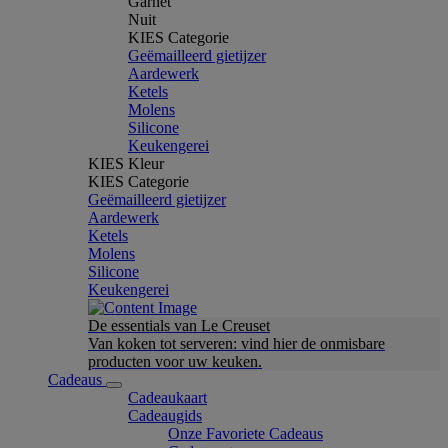
Garnet
Nuit
KIES Categorie
Geëmailleerd gietijzer
Aardewerk
Ketels
Molens
Silicone
Keukengerei
KIES Kleur
KIES Categorie
Geëmailleerd gietijzer
Aardewerk
Ketels
Molens
Silicone
Keukengerei
De essentials van Le Creuset
Van koken tot serveren: vind hier de onmisbare
producten voor uw keuken.
Cadeaus
Cadeaukaart
Cadeaugids
Onze Favoriete Cadeaus