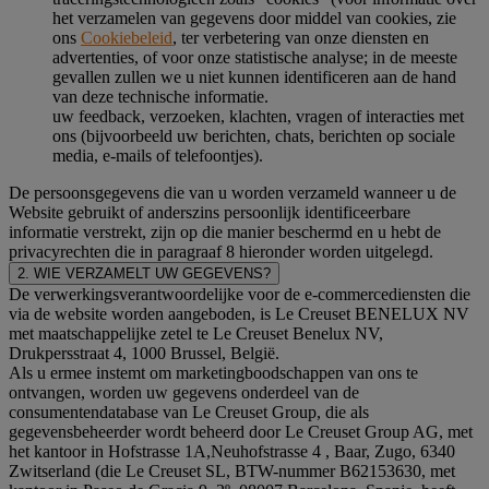
het verzamelen van gegevens door middel van cookies, zie
ons
Cookiebeleid
, ter verbetering van onze diensten en
advertenties, of voor onze statistische analyse; in de meeste
gevallen zullen we u niet kunnen identificeren aan de hand
van deze technische informatie.
uw feedback, verzoeken, klachten, vragen of interacties met
ons (bijvoorbeeld uw berichten, chats, berichten op sociale
media, e-mails of telefoontjes).
De persoonsgegevens die van u worden verzameld wanneer u de
Website gebruikt of anderszins persoonlijk identificeerbare
informatie verstrekt, zijn op die manier beschermd en u hebt de
privacyrechten die in paragraaf 8 hieronder worden uitgelegd.
2. WIE VERZAMELT UW GEGEVENS?
De verwerkingsverantwoordelijke voor de e-commercediensten die
via de website worden aangeboden, is Le Creuset BENELUX NV
met maatschappelijke zetel te Le Creuset Benelux NV,
Drukpersstraat 4, 1000 Brussel, België.
Als u ermee instemt om marketingboodschappen van ons te
ontvangen, worden uw gegevens onderdeel van de
consumentendatabase van Le Creuset Group, die als
gegevensbeheerder wordt beheerd door Le Creuset Group AG, met
het kantoor in Hofstrasse 1A,Neuhofstrasse 4 , Baar, Zugo, 6340
Zwitserland (die Le Creuset SL, BTW-nummer B62153630, met