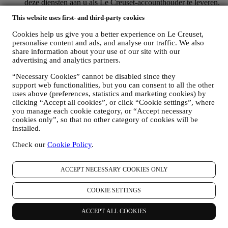
deze diensten aan u als Le Creuset-accounthouder te leveren.
OM UW BESTELLINGEN TE BEHEREN EN OM ONZE
This website uses first- and third-party cookies
PRODUCTEN, DIENSTEN EN ASSISTENTIE AAN U
TE LEVEREN
Cookies help us give you a better experience on Le Creuset,
Wij zullen uw gegevens gebruiken om onze contractuele
personalise content and ads, and analyse our traffic. We also
relatie met u, uw aankoop van producten op de Website, uw
share information about your use of our site with our
gebruik van de Website, eventuele latere hulp na de verkoop
advertising and analytics partners.
of uw deelname aan onze wedstrijden te beheren. Mogelijk
moeten we bepaalde gegevens over u verwerken voor onze
“Necessary Cookies” cannot be disabled since they
administratieve doeleinden die verband houden met onze
support web functionalities, but you can consent to all the other
uses above (preferences, statistics and marketing cookies) by
contractuele relatie met u, zoals de boekhouding, facturering
clicking “Accept all cookies”, or click “Cookie settings”, where
en controle, verificatie van betaalkaarten, fraudescreening,
you manage each cookie category, or “Accept necessary
veiligheid, beveiliging, systeemtests, onderhoud en statistische
cookies only”, so that no other category of cookies will be
analyse. Af en toe moeten we mogelijk om administratieve of
installed.
operationele redenen contact met u opnemen. Bijvoorbeeld
om u een bevestiging van uw aankoop te sturen. We zullen
Check our
Cookie Policy
.
uw persoonsgegevens ook gebruiken om uw verzoeken te
beantwoorden die via onze Websiteformulieren of andere
kanalen worden verzonden. Deze verwerkingsactiviteit is
ACCEPT NECESSARY COOKIES ONLY
vereist om ons in staat te stellen onze diensten aan u te
leveren. Wij kunnen uw gegevens verwerken op basis van
COOKIE SETTINGS
ons legitiem belang (naar behoren rekening houdend met uw
rechten en vrijheden) om u opvolg-e-mails te sturen in het
ACCEPT ALL COOKIES
geval u artikelen aan onze online winkelwagen hebt
toegevoegd zonder de aankoop af te ronden. Als u de