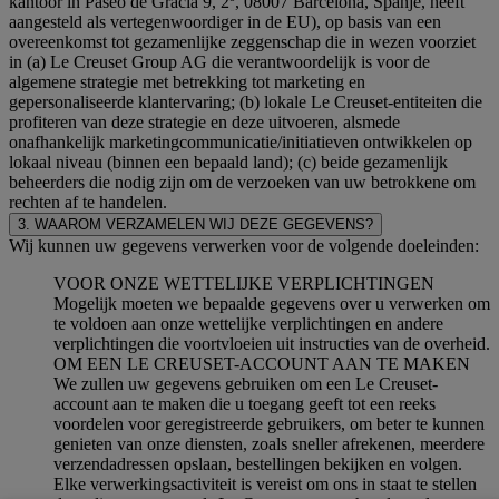
kantoor in Paseo de Gracia 9, 2º, 08007 Barcelona, Spanje, heeft
aangesteld als vertegenwoordiger in de EU), op basis van een
overeenkomst tot gezamenlijke zeggenschap die in wezen voorziet
in (a) Le Creuset Group AG die verantwoordelijk is voor de
algemene strategie met betrekking tot marketing en
gepersonaliseerde klantervaring; (b) lokale Le Creuset-entiteiten die
profiteren van deze strategie en deze uitvoeren, alsmede
onafhankelijk marketingcommunicatie/initiatieven ontwikkelen op
lokaal niveau (binnen een bepaald land); (c) beide gezamenlijk
beheerders die nodig zijn om de verzoeken van uw betrokkene om
rechten af te handelen.
3. WAAROM VERZAMELEN WIJ DEZE GEGEVENS?
Wij kunnen uw gegevens verwerken voor de volgende doeleinden:
VOOR ONZE WETTELIJKE VERPLICHTINGEN
Mogelijk moeten we bepaalde gegevens over u verwerken om
te voldoen aan onze wettelijke verplichtingen en andere
verplichtingen die voortvloeien uit instructies van de overheid.
OM EEN LE CREUSET-ACCOUNT AAN TE MAKEN
We zullen uw gegevens gebruiken om een Le Creuset-
account aan te maken die u toegang geeft tot een reeks
voordelen voor geregistreerde gebruikers, om beter te kunnen
genieten van onze diensten, zoals sneller afrekenen, meerdere
verzendadressen opslaan, bestellingen bekijken en volgen.
Elke verwerkingsactiviteit is vereist om ons in staat te stellen