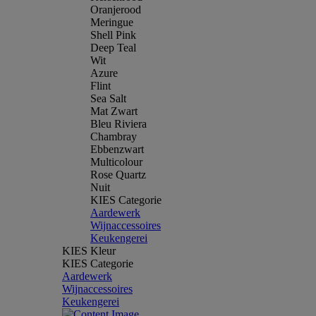
Oranjerood
Meringue
Shell Pink
Deep Teal
Wit
Azure
Flint
Sea Salt
Mat Zwart
Bleu Riviera
Chambray
Ebbenzwart
Multicolour
Rose Quartz
Nuit
KIES Categorie
Aardewerk
Wijnaccessoires
Keukengerei
KIES Kleur
KIES Categorie
Aardewerk
Wijnaccessoires
Keukengerei