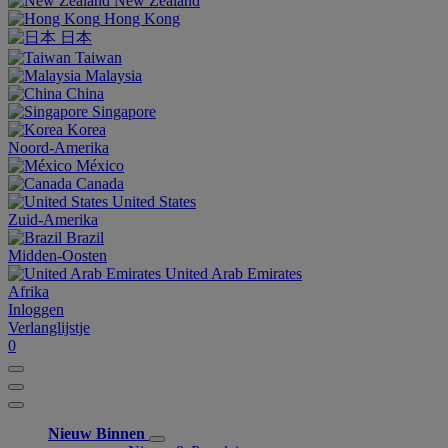
New Zealand
Hong Kong
日本
Taiwan
Malaysia
China
Singapore
Korea
Noord-Amerika
México
Canada
United States
Zuid-Amerika
Brazil
Midden-Oosten
United Arab Emirates
Afrika
Inloggen
Verlanglijstje
0
Nieuw Binnen