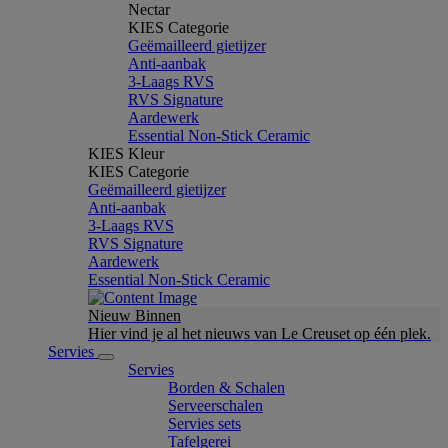
Nectar
KIES Categorie
Geëmailleerd gietijzer
Anti-aanbak
3-Laags RVS
RVS Signature
Aardewerk
Essential Non-Stick Ceramic
KIES Kleur
KIES Categorie
Geëmailleerd gietijzer
Anti-aanbak
3-Laags RVS
RVS Signature
Aardewerk
Essential Non-Stick Ceramic
Nieuw Binnen
Hier vind je al het nieuws van Le Creuset op één plek.
Servies
Servies
Borden & Schalen
Serveerschalen
Servies sets
Tafelgerei