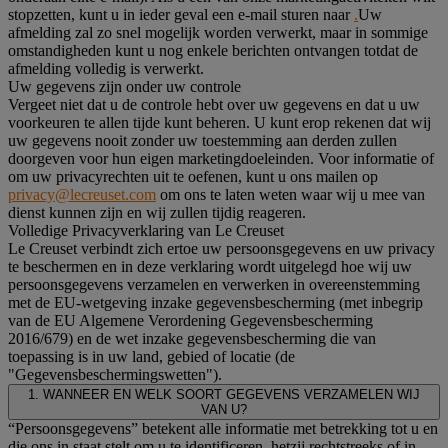
stopzetten, kunt u in ieder geval een e-mail sturen naar
.
Uw
afmelding zal zo snel mogelijk worden verwerkt, maar in sommige
omstandigheden kunt u nog enkele berichten ontvangen totdat de
afmelding volledig is verwerkt.
Uw gegevens zijn onder uw controle
Vergeet niet dat u de controle hebt over uw gegevens en dat u uw
voorkeuren te allen tijde kunt beheren. U kunt erop rekenen dat wij
uw gegevens nooit zonder uw toestemming aan derden zullen
doorgeven voor hun eigen marketingdoeleinden. Voor informatie of
om uw privacyrechten uit te oefenen, kunt u ons mailen op
privacy@lecreuset.com
om ons te laten weten waar wij u mee van
dienst kunnen zijn en wij zullen tijdig reageren.
Volledige Privacyverklaring van Le Creuset
Le Creuset verbindt zich ertoe uw persoonsgegevens en uw privacy
te beschermen en in deze verklaring wordt uitgelegd hoe wij uw
persoonsgegevens verzamelen en verwerken in overeenstemming
met de EU-wetgeving inzake gegevensbescherming (met inbegrip
van de EU Algemene Verordening Gegevensbescherming
2016/679) en de wet inzake gegevensbescherming die van
toepassing is in uw land, gebied of locatie (de
"Gegevensbeschermingswetten").
1. WANNEER EN WELK SOORT GEGEVENS VERZAMELEN WIJ
VAN U?
“Persoonsgegevens” betekent alle informatie met betrekking tot u en
die ons in staat stelt om u te identificeren, hetzij rechtstreeks of in