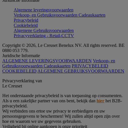
Juridische informatie
Algemene leveringsvoorwaarden
Verkoop- en Gebruiksvoorwaarden Cadeaukaarten
Privacybeleid
Cookiebeleid
Algemene Gebruiksvoorwaarden
Privacyverklaring - Retail-CCTV
Copyright © 2026, Le Creuset Benelux NV. All rights reserved. BE
0880 053 779.
Juridische Informatie
ALGEMENE LEVERINGSVOORWAARDEN
Verkoop- en
Gebruiksvoorwaarden Cadeaukaarten
PRIVACYBELEID
COOKIEBELEID
ALGEMENE GEBRUIKSVOORWAARDEN
Privacyverklaring van
Le Creuset
Het onderstaande privacybeleid is van toepassing op consumenten.
Als u een zakelijke partner van ons bent, bekijk dan
hier
het B2B-
privacybeleid.
Wij verbinden ons ertoe uw privacy te eerbiedigen en uw
persoonsgegevens te beschermen! Wij zullen altijd open zijn over
hoe en waarom we uw gegevens gebruiken.
Veiligheid bij online aankopen is onze prioriteit