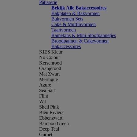
Pâtisserie
Bekijk Alle Bakaccessoires
Bakplaten & Bakvormen
Bakvormen Sets
Cake & Muffinvormen
Taartvormen
Ramekins & Mini-Stoofpannetjes
Broodpannen & Cakevormen
Bakaccessoires
KIES Kleur
No Colour
Kersenrood
Oranjerood
Mat Zwart
Meringue
Azure
Sea Salt
Flint
Wit
Shell Pink
Bleu Riviera
Ebbenzwart
Bamboo Green
Deep Teal
Garnet