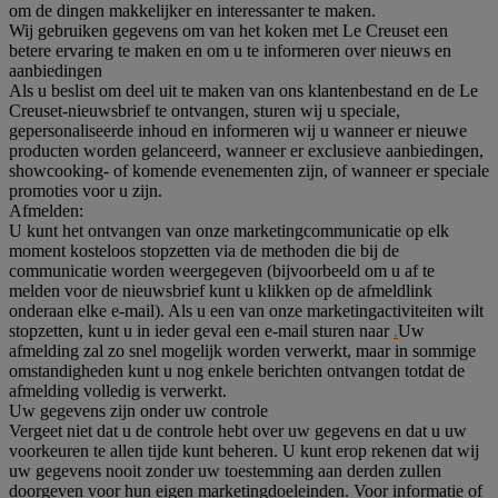
om de dingen makkelijker en interessanter te maken.
Wij gebruiken gegevens om van het koken met Le Creuset een
betere ervaring te maken en om u te informeren over nieuws en
aanbiedingen
Als u beslist om deel uit te maken van ons klantenbestand en de Le
Creuset-nieuwsbrief te ontvangen, sturen wij u speciale,
gepersonaliseerde inhoud en informeren wij u wanneer er nieuwe
producten worden gelanceerd, wanneer er exclusieve aanbiedingen,
showcooking- of komende evenementen zijn, of wanneer er speciale
promoties voor u zijn.
Afmelden:
U kunt het ontvangen van onze marketingcommunicatie op elk
moment kosteloos stopzetten via de methoden die bij de
communicatie worden weergegeven (bijvoorbeeld om u af te
melden voor de nieuwsbrief kunt u klikken op de afmeldlink
onderaan elke e-mail). Als u een van onze marketingactiviteiten wilt
stopzetten, kunt u in ieder geval een e-mail sturen naar
.
Uw
afmelding zal zo snel mogelijk worden verwerkt, maar in sommige
omstandigheden kunt u nog enkele berichten ontvangen totdat de
afmelding volledig is verwerkt.
Uw gegevens zijn onder uw controle
Vergeet niet dat u de controle hebt over uw gegevens en dat u uw
voorkeuren te allen tijde kunt beheren. U kunt erop rekenen dat wij
uw gegevens nooit zonder uw toestemming aan derden zullen
doorgeven voor hun eigen marketingdoeleinden. Voor informatie of