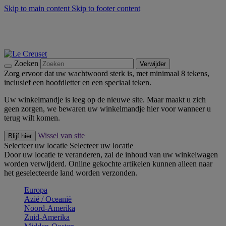
Skip to main content
Skip to footer content
Zomerse buitenmomenten met de BBQ Outdoor Collectie &
Thyme -
Shop Nu
De essentials van Le Creuset -
Ontdek Nu
Nieuwsbrieven: Registreer en bespaar 10%! -
Schrijf je nu in
Zoeken
Verwijder
Zorg ervoor dat uw wachtwoord sterk is, met minimaal 8 tekens,
inclusief een hoofdletter en een speciaal teken.
Uw winkelmandje is leeg op de nieuwe site. Maar maakt u zich
geen zorgen, we bewaren uw winkelmandje hier voor wanneer u
terug wilt komen.
Wissel van site
Blijf hier
Selecteer uw locatie
Selecteer uw locatie
Door uw locatie te veranderen, zal de inhoud van uw winkelwagen
worden verwijderd. Online gekochte artikelen kunnen alleen naar
het geselecteerde land worden verzonden.
Europa
Aziё / Oceaniё
Noord-Amerika
Zuid-Amerika