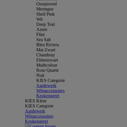
Oranjerood
Meringue
Shell Pink
Wit
Deep Teal
Azure
Flint
Sea Salt
Bleu Riviera
Mat Zwart
Chambray
Ebbenzwart
Multicolour
Rose Quartz
Nuit
KIES Categorie
Aardewerk
Wijnaccessoires
Keukengerei
KIES Kleur
KIES Categorie
Aardewerk
Wijnaccessoires
Keukengerei