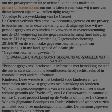
om uw privacyrechten uit te oefenen, kunt u ons mailen op
privacy@lecreuset.com
om ons te laten weten waar wij u mee van
dienst kunnen zijn en wij zullen tijdig reageren.
Volledige Privacyverklaring van Le Creuset
Le Creuset verbindt zich ertoe uw persoonsgegevens en uw privacy
te beschermen en in deze verklaring wordt uitgelegd hoe wij uw
persoonsgegevens verzamelen en verwerken in overeenstemming
met de EU-wetgeving inzake gegevensbescherming (met inbegrip
van de EU Algemene Verordening Gegevensbescherming
2016/679) en de wet inzake gegevensbescherming die van
toepassing is in uw land, gebied of locatie (de
"Gegevensbeschermingswetten").
1. WANNEER EN WELK SOORT GEGEVENS VERZAMELEN WIJ
VAN U?
“Persoonsgegevens” betekent alle informatie met betrekking tot u en
die ons in staat stelt om u te identificeren, hetzij rechtstreeks of in
combinatie met andere informatie.
Kinderen: Deze website is niet bedoeld voor kinderen en we
verzamelen niet bewust gegevens met betrekking tot kinderen.
Wij kunnen persoonsgegevens van u verzamelen wanneer u onze
website gebruikt (de "Website"), een Le Creuset-account aanmaakt,
een Le Creuset-product koopt op de Website of in onze Le Creuset
Winkels (Signature Boutiques en Outlet Winkels) of wanneer u zich
aanmeldt voor onze marketingcommunicatie. De persoonsgegevens
kunnen betrekking hebben op: