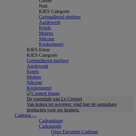
Garnet
Nuit
KIES Categorie
Geëmailleerd gietijzer
Aardewerk
Ketels
Molens
Silicone
Keukengerei
KIES Kleur
KIES Categorie
Geëmailleerd gietijzer
Aardewerk
Ketels
Molens
Silicone
Keukengerei
De essentials van Le Creuset
Van koken tot serveren: vind hier de onmisbare
producten voor uw keuken.
Cadeaus
Cadeaukaart
Cadeaugids
Onze Favoriete Cadeaus