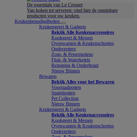
De essentials van Le Creuset
Van koken tot serveren: vind hier de onmisbare
producten voor uw keuken.
Keukenbenodigdheden
Keukengerei & Gadgets
Bekijk Alle Keukenaccessoires
Kookgerei & Messen
Ovenwanten & Keukenschorten
Onderzetters
Zout- & Pepermolens
Fluit- & Waterketels
Reiniging & Onderhoud
Nieuw Binnen
Bewaren
Bekijk Alles voor het Bewaren
Voorraadpotten
Spatelpotten
Pet Collection
Nieuw Binnen
Keukengerei & Gadgets
Bekijk Alle Keukenaccessoires
Kookgerei & Messen
Ovenwanten & Keukenschorten
Onderzetters
Zout- & Pepermolens