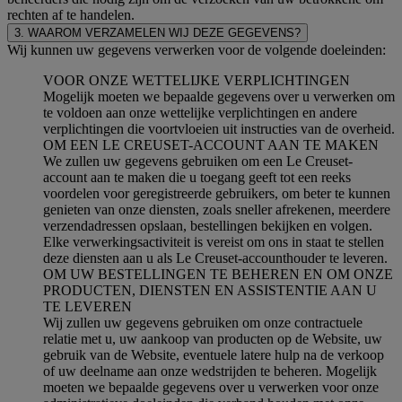
rechten af te handelen.
3. WAAROM VERZAMELEN WIJ DEZE GEGEVENS?
Wij kunnen uw gegevens verwerken voor de volgende doeleinden:
VOOR ONZE WETTELIJKE VERPLICHTINGEN
Mogelijk moeten we bepaalde gegevens over u verwerken om
te voldoen aan onze wettelijke verplichtingen en andere
verplichtingen die voortvloeien uit instructies van de overheid.
OM EEN LE CREUSET-ACCOUNT AAN TE MAKEN
We zullen uw gegevens gebruiken om een Le Creuset-
account aan te maken die u toegang geeft tot een reeks
voordelen voor geregistreerde gebruikers, om beter te kunnen
genieten van onze diensten, zoals sneller afrekenen, meerdere
verzendadressen opslaan, bestellingen bekijken en volgen.
Elke verwerkingsactiviteit is vereist om ons in staat te stellen
deze diensten aan u als Le Creuset-accounthouder te leveren.
OM UW BESTELLINGEN TE BEHEREN EN OM ONZE
PRODUCTEN, DIENSTEN EN ASSISTENTIE AAN U
TE LEVEREN
Wij zullen uw gegevens gebruiken om onze contractuele
relatie met u, uw aankoop van producten op de Website, uw
gebruik van de Website, eventuele latere hulp na de verkoop
of uw deelname aan onze wedstrijden te beheren. Mogelijk
moeten we bepaalde gegevens over u verwerken voor onze