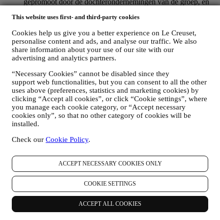
gepromoot door de dochterondernemingen van de groep, en
lokale filialen en partners, die ook afhangen van uw
This website uses first- and third-party cookies
voorkeuren. Wij zullen contact met u opnemen via e-mail, sms
of sociale media, maar ook via geautomatiseerde middelen.
Cookies help us give you a better experience on Le Creuset,
Dergelijke communicatie zal betrekking hebben op Le
personalise content and ads, and analyse our traffic. We also
Creuset-producten of op nieuwe winkelopeningen, exclusieve
share information about your use of our site with our
evenementen, wedstrijden, enquêtes, demonstraties die
advertising and analytics partners.
worden georganiseerd door Le Creuset of speciale
aanbiedingen die u misschien leuk vindt. Deze communicatie
“Necessary Cookies” cannot be disabled since they
kan voor u worden geselecteerd of op maat worden gemaakt
support web functionalities, but you can consent to all the other
op basis van de gegevens die we over u hebben, zoals uw
uses above (preferences, statistics and marketing cookies) by
clicking “Accept all cookies”, or click “Cookie settings”, where
locatie of uw aankoopgeschiedenis of uw voorkeuren voor
you manage each cookie category, or “Accept necessary
onze producten. Wij zullen uw gegevens gebruiken om uw
cookies only”, so that no other category of cookies will be
interesses beter te begrijpen. Dit stelt ons in staat om onze
installed.
communicatie te personaliseren om deze relevanter en
interessanter te maken. Er zullen geen andere gevolgen zijn.
Check our
Cookie Policy
.
Wij verzamelen ook statistieken over het openen van e-mail
en klikgedrag met behulp van de in de sector gangbare
technologieën om ons te helpen onze nieuwsbrieven te
ACCEPT NECESSARY COOKIES ONLY
volgen. Deze verwerking is gebaseerd op uw toestemming
om gepersonaliseerde marketingcommunicatie van ons te
COOKIE SETTINGS
ontvangen. De keuze om aan te melden kan worden
uitgeoefend op de plaatsen waar persoonsgegevens worden
ACCEPT ALL COOKIES
verzameld door het juiste selectievakje aan te vinken of, als u
een Le Creuset-account heeft, via het Mijn account-gedeelte