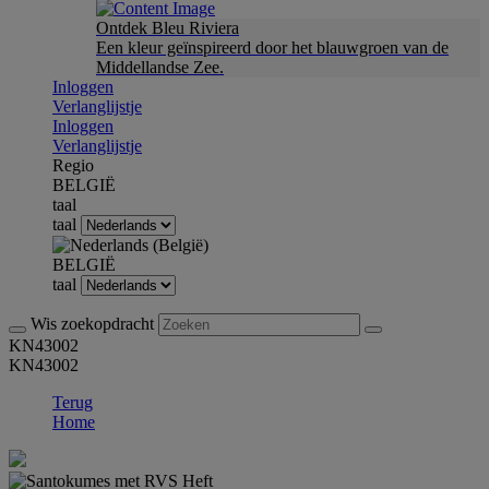
Ontdek Bleu Riviera
Een kleur geïnspireerd door het blauwgroen van de
Middellandse Zee.
Inloggen
Verlanglijstje
Inloggen
Verlanglijstje
Regio
BELGIË
taal
taal
BELGIË
taal
Wis zoekopdracht
KN43002
KN43002
Terug
Home