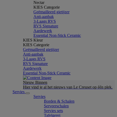
Nectar
KIES Categorie
Geëmailleerd gietijzer
Anti-aanbak
3-Laags RVS
RVS Signature
Aardewerk
Essential Non-Stick Ceramic
KIES Kleur
KIES Categorie
Geëmailleerd gietijzer
Anti-aanbak
3-Laags RVS
RVS Signature
Aardewerk
Essential Non-Stick Ceramic
Nieuw Binnen
Hier vind je al het nieuws van Le Creuset op één plek.
Servies
Servies
Borden & Schalen
Serveerschalen
Servies sets
Tafelgerei