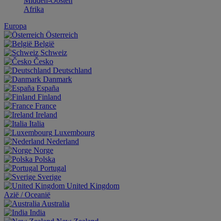
Midden-Oosten
Afrika
Europa
Österreich
België
Schweiz
Česko
Deutschland
Danmark
España
Finland
France
Ireland
Italia
Luxembourg
Nederland
Norge
Polska
Portugal
Sverige
United Kingdom
Aziё / Oceaniё
Australia
India