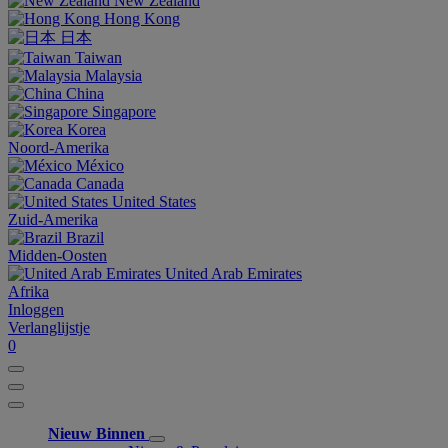
New Zealand
Hong Kong
日本
Taiwan
Malaysia
China
Singapore
Korea
Noord-Amerika
México
Canada
United States
Zuid-Amerika
Brazil
Midden-Oosten
United Arab Emirates
Afrika
Inloggen
Verlanglijstje
0
Nieuw Binnen