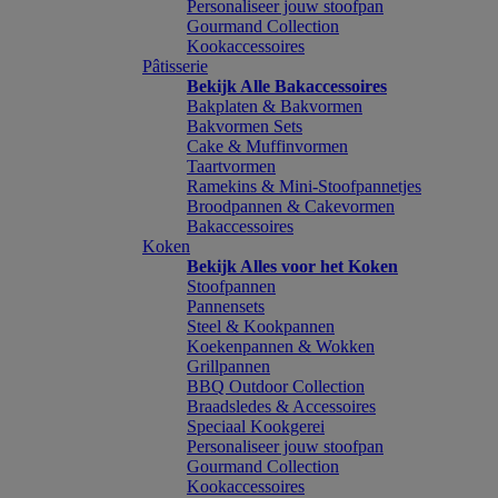
Personaliseer jouw stoofpan
Gourmand Collection
Kookaccessoires
Pâtisserie
Bekijk Alle Bakaccessoires
Bakplaten & Bakvormen
Bakvormen Sets
Cake & Muffinvormen
Taartvormen
Ramekins & Mini-Stoofpannetjes
Broodpannen & Cakevormen
Bakaccessoires
Koken
Bekijk Alles voor het Koken
Stoofpannen
Pannensets
Steel & Kookpannen
Koekenpannen & Wokken
Grillpannen
BBQ Outdoor Collection
Braadsledes & Accessoires
Speciaal Kookgerei
Personaliseer jouw stoofpan
Gourmand Collection
Kookaccessoires