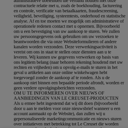
administratieve doeleinden die verband houden met onze
contractuele relatie met u, zoals de boekhouding, facturering
en controle, verificatie van betaalkaarten, fraudescreening,
veiligheid, beveiliging, systeemtests, onderhoud en statistische
analyse. Af en toe moeten we mogelijk om administratieve of
operationele redenen contact met u opnemen. Bijvoorbeeld
om u een bevestiging van uw aankoop te sturen. We zullen
uw persoonsgegevens ook gebruiken om uw verzoeken te
beantwoorden die via onze Websiteformulieren of andere
kanalen worden verzonden. Deze verwerkingsactiviteit is
vereist om ons in staat te stellen onze diensten aan u te
leveren. Wij kunnen uw gegevens verwerken op basis van
ons legitiem belang (naar behoren rekening houdend met uw
rechten en vrijheden) om u opvolg-e-mails te sturen in het
geval u artikelen aan onze online winkelwagen hebt
toegevoegd zonder de aankoop af te ronden. Als u de
aankoop niet binnen een bepaalde periode afrondt, worden er
geen verdere opvolgingsberichten verzonden.
OM U TE INFORMEREN OVER NIEUWS OF
AANBIEDINGEN VAN LE CREUSET-PRODUCTEN
Als u ermee hebt ingestemd dat wij dit doen (bijvoorbeeld
door u aan te melden voor onze nieuwsbrief wanneer u een
account aanmaakt op de Website), dan zullen wij u
gepersonaliseerde marketingcommunicatie en nieuws sturen
over initiatieven met betrekking tot Le Creuset die worden