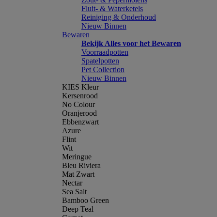
Fluit- & Waterketels
Reiniging & Onderhoud
Nieuw Binnen
Bewaren
Bekijk Alles voor het Bewaren
Voorraadpotten
Spatelpotten
Pet Collection
Nieuw Binnen
KIES Kleur
Kersenrood
No Colour
Oranjerood
Ebbenzwart
Azure
Flint
Wit
Meringue
Bleu Riviera
Mat Zwart
Nectar
Sea Salt
Bamboo Green
Deep Teal