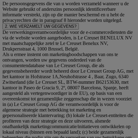
De persoonsgegevens die van u worden verzameld wanneer u de
Website gebruikt of anderszins persoonlijk identificeerbare
informatie verstrekt, zijn op die manier beschermd en u hebt de
privacyrechten die in paragraaf 8 hieronder worden uitgelegd.
2. WIE VERZAMELT UW GEGEVENS?
De verwerkingsverantwoordelijke voor de e-commercediensten die
via de website worden aangeboden, is Le Creuset BENELUX NV
met maatschappelijke zetel te Le Creuset Benelux NV,
Drukpersstraat 4, 1000 Brussel, België.
Als u ermee instemt om marketingboodschappen van ons te
ontvangen, worden uw gegevens onderdeel van de
consumentendatabase van Le Creuset Group, die als
gegevensbeheerder wordt beheerd door Le Creuset Group AG, met
het kantoor in Hofstrasse 1A,Neuhofstrasse 4 , Baar, Zugo, 6340
Zwitserland (die Le Creuset SL, BTW-nummer B62153630, met
kantoor in Paseo de Gracia 9, 2º, 08007 Barcelona, Spanje, heeft
aangesteld als vertegenwoordiger in de EU), op basis van een
overeenkomst tot gezamenlijke zeggenschap die in wezen voorziet
in (a) Le Creuset Group AG die verantwoordelijk is voor de
algemene strategie met betrekking tot marketing en
gepersonaliseerde klantervaring; (b) lokale Le Creuset-entiteiten die
profiteren van deze strategie en deze uitvoeren, alsmede
onafhankelijk marketingcommunicatie/initiatieven ontwikkelen op
lokaal niveau (binnen een bepaald land); (c) beide gezamenlijk
beheerders die nodig zijn om de verzoeken van uw betrokkene om