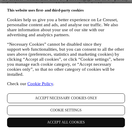
te beschermen en in deze verklaring wordt uitgelegd hoe wij uw
persoonsgegevens verzamelen en verwerken in overeenstemming
This website uses first- and third-party cookies
met de EU-wetgeving inzake gegevensbescherming (met inbegrip
Cookies help us give you a better experience on Le Creuset,
van de EU Algemene Verordening Gegevensbescherming
personalise content and ads, and analyse our traffic. We also
2016/679) en de wet inzake gegevensbescherming die van
share information about your use of our site with our
toepassing is in uw land, gebied of locatie (de
advertising and analytics partners.
"Gegevensbeschermingswetten").
1. WANNEER EN WELK SOORT GEGEVENS VERZAMELEN WIJ
“Necessary Cookies” cannot be disabled since they
VAN U?
support web functionalities, but you can consent to all the other
“Persoonsgegevens” betekent alle informatie met betrekking tot u en
uses above (preferences, statistics and marketing cookies) by
die ons in staat stelt om u te identificeren, hetzij rechtstreeks of in
clicking “Accept all cookies”, or click “Cookie settings”, where
combinatie met andere informatie.
you manage each cookie category, or “Accept necessary
Kinderen: Deze website is niet bedoeld voor kinderen en we
cookies only”, so that no other category of cookies will be
verzamelen niet bewust gegevens met betrekking tot kinderen.
installed.
Wij kunnen persoonsgegevens van u verzamelen wanneer u onze
website gebruikt (de "Website"), een Le Creuset-account aanmaakt,
Check our
Cookie Policy
.
een Le Creuset-product koopt op de Website of in onze Le Creuset
Winkels (Signature Boutiques en Outlet Winkels) of wanneer u zich
ACCEPT NECESSARY COOKIES ONLY
aanmeldt voor onze marketingcommunicatie. De persoonsgegevens
kunnen betrekking hebben op:
COOKIE SETTINGS
Naam, voornaam, e-mailadres, geboortedatum en andere
contactgegevens (adres, telefoonnummer), om een Le
ACCEPT ALL COOKIES
Creuset-account aan te maken of als gastgebruiker te kopen,
of om u aan te melden voor onze marketingcommunicatie