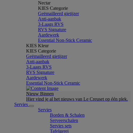
Nectar
KIES Categorie
Geëmailleerd gietijzer
Anti-aanbak
3-Laags RVS
RVS Signature
Aardewerk
Essential Non-Stick Ceramic
KIES Kleur
KIES Categorie
Geëmailleerd gietijzer
Anti-aanbak
3-Laags RVS
RVS Signature
Aardewerk
Essential Non-Stick Ceramic
Nieuw Binnen
Hier vind je al het nieuws van Le Creuset op één plek.
Servies
Servies
Borden & Schalen
Serveerschalen
Servies sets
Tafelgerei