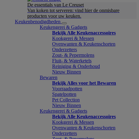
De essentials van Le Creuset
Van koken tot serveren: vind hier de onmisbare
producten voor uw keuken.
Keukenbenodigdheden
Keukengerei & Gadgets
Bekijk Alle Keukenaccessoires
Kookgerei & Messen
Ovenwanten & Keukenschorten
Onderzetters
Zout- & Pepermolens
Fluit- & Waterketels
Reiniging & Onderhoud
Nieuw Binnen
Bewaren
Bekijk Alles voor het Bewaren
Voorraadpotten
Spatelpotten
Pet Collection
Nieuw Binnen
Keukengerei & Gadgets
Bekijk Alle Keukenaccessoires
Kookgerei & Messen
Ovenwanten & Keukenschorten
Onderzetters
Zout- & Pepermolens