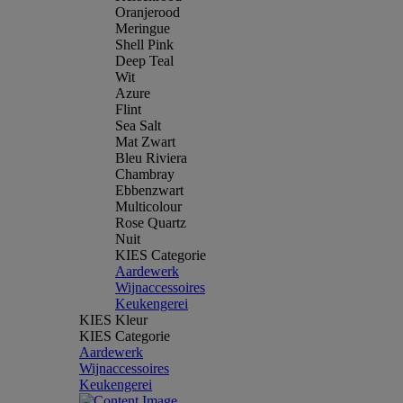
Oranjerood
Meringue
Shell Pink
Deep Teal
Wit
Azure
Flint
Sea Salt
Mat Zwart
Bleu Riviera
Chambray
Ebbenzwart
Multicolour
Rose Quartz
Nuit
KIES Categorie
Aardewerk
Wijnaccessoires
Keukengerei
KIES Kleur
KIES Categorie
Aardewerk
Wijnaccessoires
Keukengerei