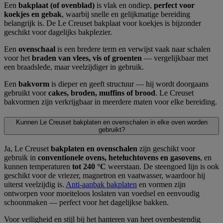
Een
bakplaat (of ovenblad)
is vlak en ondiep,
perfect voor
koekjes en gebak
, waarbij snelle en gelijkmatige bereiding
belangrijk is. De Le Creuset bakplaat voor koekjes is bijzonder
geschikt voor dagelijks bakplezier.
Een
ovenschaal
is een bredere term en verwijst vaak naar schalen
voor het
braden van vlees, vis of groenten
— vergelijkbaar met
een braadslede, maar veelzijdiger in gebruik.
Een
bakvorm
is dieper en geeft structuur — hij wordt doorgaans
gebruikt voor
cakes, broden, muffins of brood
. Le Creuset
bakvormen zijn verkrijgbaar in meerdere maten voor elke bereiding.
Kunnen Le Creuset bakplaten en ovenschalen in elke oven worden
gebruikt?
Ja, Le Creuset
bakplaten en ovenschalen
zijn geschikt voor
gebruik in
conventionele ovens, heteluchtovens en gasovens
, en
kunnen temperaturen
tot 240 °C
weerstaan. De steengoed lijn is ook
geschikt voor de vriezer, magnetron en vaatwasser, waardoor hij
uiterst veelzijdig is.
Anti-aanbak bakplaten
en vormen zijn
ontworpen voor moeiteloos loslaten van voedsel en eenvoudig
schoonmaken — perfect voor het dagelijkse bakken.
Voor veiligheid en stijl bij het hanteren van heet ovenbestendig