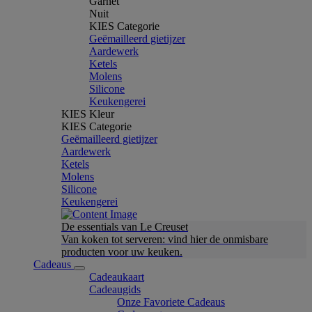
Garnet
Nuit
KIES Categorie
Geëmailleerd gietijzer
Aardewerk
Ketels
Molens
Silicone
Keukengerei
KIES Kleur
KIES Categorie
Geëmailleerd gietijzer
Aardewerk
Ketels
Molens
Silicone
Keukengerei
De essentials van Le Creuset
Van koken tot serveren: vind hier de onmisbare
producten voor uw keuken.
Cadeaus
Cadeaukaart
Cadeaugids
Onze Favoriete Cadeaus