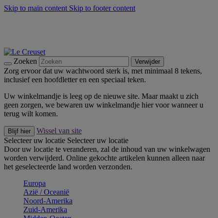
Skip to main content
Skip to footer content
Zomerse buitenmomenten met de BBQ Outdoor Collectie &
Thyme -
Shop Nu
De essentials van Le Creuset -
Ontdek Nu
Nieuwsbrieven: Registreer en bespaar 10%! -
Schrijf je nu in
Zoeken
Verwijder
Zorg ervoor dat uw wachtwoord sterk is, met minimaal 8 tekens,
inclusief een hoofdletter en een speciaal teken.
Uw winkelmandje is leeg op de nieuwe site. Maar maakt u zich
geen zorgen, we bewaren uw winkelmandje hier voor wanneer u
terug wilt komen.
Wissel van site
Blijf hier
Selecteer uw locatie
Selecteer uw locatie
Door uw locatie te veranderen, zal de inhoud van uw winkelwagen
worden verwijderd. Online gekochte artikelen kunnen alleen naar
het geselecteerde land worden verzonden.
Europa
Aziё / Oceaniё
Noord-Amerika
Zuid-Amerika