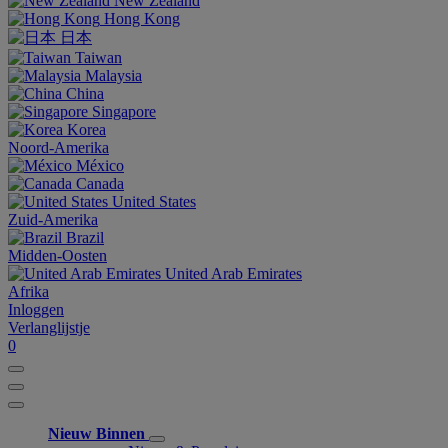
New Zealand
Hong Kong
日本
Taiwan
Malaysia
China
Singapore
Korea
Noord-Amerika
México
Canada
United States
Zuid-Amerika
Brazil
Midden-Oosten
United Arab Emirates
Afrika
Inloggen
Verlanglijstje
0
Nieuw Binnen