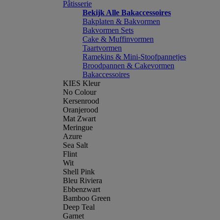
Pâtisserie
Bekijk Alle Bakaccessoires
Bakplaten & Bakvormen
Bakvormen Sets
Cake & Muffinvormen
Taartvormen
Ramekins & Mini-Stoofpannetjes
Broodpannen & Cakevormen
Bakaccessoires
KIES Kleur
No Colour
Kersenrood
Oranjerood
Mat Zwart
Meringue
Azure
Sea Salt
Flint
Wit
Shell Pink
Bleu Riviera
Ebbenzwart
Bamboo Green
Deep Teal
Garnet