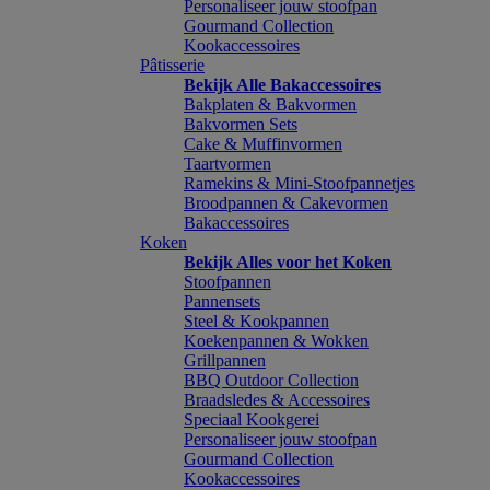
Personaliseer jouw stoofpan
Gourmand Collection
Kookaccessoires
Pâtisserie
Bekijk Alle Bakaccessoires
Bakplaten & Bakvormen
Bakvormen Sets
Cake & Muffinvormen
Taartvormen
Ramekins & Mini-Stoofpannetjes
Broodpannen & Cakevormen
Bakaccessoires
Koken
Bekijk Alles voor het Koken
Stoofpannen
Pannensets
Steel & Kookpannen
Koekenpannen & Wokken
Grillpannen
BBQ Outdoor Collection
Braadsledes & Accessoires
Speciaal Kookgerei
Personaliseer jouw stoofpan
Gourmand Collection
Kookaccessoires