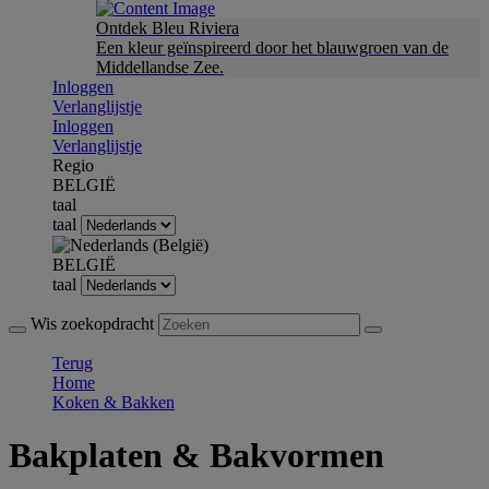
Ontdek Bleu Riviera
Een kleur geïnspireerd door het blauwgroen van de
Middellandse Zee.
Inloggen
Verlanglijstje
Inloggen
Verlanglijstje
Regio
BELGIË
taal
taal
BELGIË
taal
Wis zoekopdracht
Terug
Home
Koken & Bakken
Bakplaten & Bakvormen