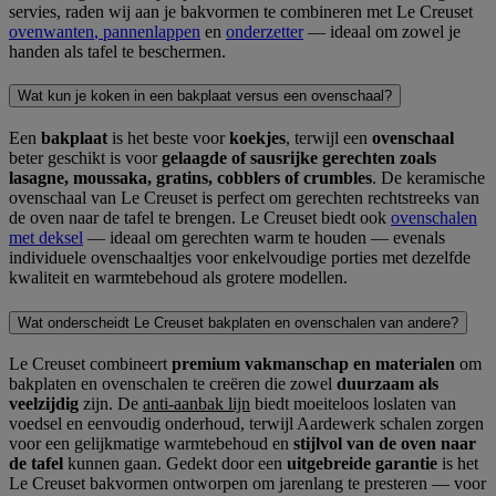
servies, raden wij aan je bakvormen te combineren met Le Creuset
ovenwanten
,
pannenlappen
en
onderzetter
— ideaal om zowel je
handen als tafel te beschermen.
Wat kun je koken in een bakplaat versus een ovenschaal?
Een
bakplaat
is het beste voor
koekjes
, terwijl een
ovenschaal
beter geschikt is voor
gelaagde of sausrijke gerechten zoals
lasagne, moussaka, gratins, cobblers of crumbles
. De keramische
ovenschaal van Le Creuset is perfect om gerechten rechtstreeks van
de oven naar de tafel te brengen. Le Creuset biedt ook
ovenschalen
met deksel
— ideaal om gerechten warm te houden — evenals
individuele ovenschaaltjes voor enkelvoudige porties met dezelfde
kwaliteit en warmtebehoud als grotere modellen.
Wat onderscheidt Le Creuset bakplaten en ovenschalen van andere?
Le Creuset combineert
premium vakmanschap
en materialen
om
bakplaten en ovenschalen te creëren die zowel
duurzaam als
veelzijdig
zijn. De
anti-aanbak lijn
biedt moeiteloos loslaten van
voedsel en eenvoudig onderhoud, terwijl Aardewerk schalen zorgen
voor een gelijkmatige warmtebehoud en
stijlvol van de oven naar
de tafel
kunnen gaan. Gedekt door een
uitgebreide garantie
is het
Le Creuset bakvormen ontworpen om jarenlang te presteren — voor