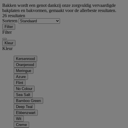
Bakken wordt een genot dankzij onze zorgvuldig vervaardigde
bakplaten en bakvormen, gemaakt voor de allerbeste resultaten.
26 resultaten
Sorteren
Filter
Filter
Kleur
Kleur
Kersenrood
Oranjerood
Meringue
Azure
Flint
No Colour
Sea Salt
Bamboo Green
Deep Teal
Ebbenzwart
Wit
Creme