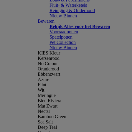
Fluit- & Waterketels
Reiniging & Onderhoud
Nieuw Binnen
Bewaren
Bekijk Alles voor het Bewaren
Voorraadpotten
Spatelpotten
Pet Collection
Nieuw Binnen
KIES Kleur
Kersenrood
No Colour
Oranjerood
Ebbenzwart
Azure
Flint
Wit
Meringue
Bleu Riviera
Mat Zwart
Nectar
Bamboo Green
Sea Salt
Deep Teal