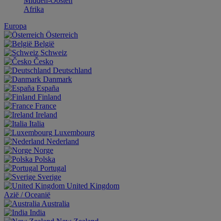
Midden-Oosten
Afrika
Europa
Österreich
België
Schweiz
Česko
Deutschland
Danmark
España
Finland
France
Ireland
Italia
Luxembourg
Nederland
Norge
Polska
Portugal
Sverige
United Kingdom
Aziё / Oceaniё
Australia
India