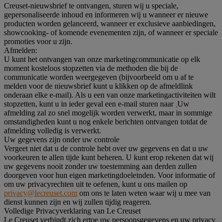
Creuset-nieuwsbrief te ontvangen, sturen wij u speciale,
gepersonaliseerde inhoud en informeren wij u wanneer er nieuwe
producten worden gelanceerd, wanneer er exclusieve aanbiedingen,
showcooking- of komende evenementen zijn, of wanneer er speciale
promoties voor u zijn.
Afmelden:
U kunt het ontvangen van onze marketingcommunicatie op elk
moment kosteloos stopzetten via de methoden die bij de
communicatie worden weergegeven (bijvoorbeeld om u af te
melden voor de nieuwsbrief kunt u klikken op de afmeldlink
onderaan elke e-mail). Als u een van onze marketingactiviteiten wilt
stopzetten, kunt u in ieder geval een e-mail sturen naar
.
Uw
afmelding zal zo snel mogelijk worden verwerkt, maar in sommige
omstandigheden kunt u nog enkele berichten ontvangen totdat de
afmelding volledig is verwerkt.
Uw gegevens zijn onder uw controle
Vergeet niet dat u de controle hebt over uw gegevens en dat u uw
voorkeuren te allen tijde kunt beheren. U kunt erop rekenen dat wij
uw gegevens nooit zonder uw toestemming aan derden zullen
doorgeven voor hun eigen marketingdoeleinden. Voor informatie of
om uw privacyrechten uit te oefenen, kunt u ons mailen op
privacy@lecreuset.com
om ons te laten weten waar wij u mee van
dienst kunnen zijn en wij zullen tijdig reageren.
Volledige Privacyverklaring van Le Creuset
Le Creuset verbindt zich ertoe uw persoonsgegevens en uw privacy