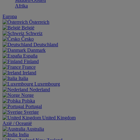
Midden-Oosten
Afrika
Europa
Österreich
België
Schweiz
Česko
Deutschland
Danmark
España
Finland
France
Ireland
Italia
Luxembourg
Nederland
Norge
Polska
Portugal
Sverige
United Kingdom
Aziё / Oceaniё
Australia
India