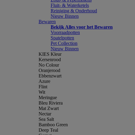
Fluit- & Waterketels
Reiniging & Onderhoud
Nieuw Binnen
Bewaren
Bekijk Alles voor het Bewaren
Voorraadpotten
Spatelpotten
Pet Collection
Nieuw Binnen
KIES Kleur
Kersenrood
No Colour
Oranjerood
Ebbenzwart
Azure
Flint
Wit
Meringue
Bleu Riviera
Mat Zwart
Nectar
Sea Salt
Bamboo Green
Deep Teal