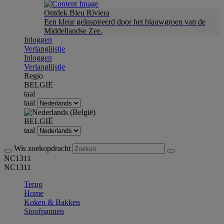
Ontdek Bleu Riviera
Een kleur geïnspireerd door het blauwgroen van de
Middellandse Zee.
Inloggen
Verlanglijstje
Inloggen
Verlanglijstje
Regio
BELGIË
taal
taal
BELGIË
taal
Wis zoekopdracht
NC1311
NC1311
Terug
Home
Koken & Bakken
Stoofpannen