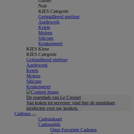
Garnet
Nuit
KIES Categorie
Geëmailleerd gietijzer
Aardewerk
Ketels
Molens
Silicone
Keukengerei
KIES Kleur
KIES Categorie
Geëmailleerd gietijzer
Aardewerk
Ketels
Molens
Silicone
Keukengerei
De essentials van Le Creuset
Van koken tot serveren: vind hier de onmisbare
producten voor uw keuken.
Cadeaus
Cadeaukaart
Cadeaugids
Onze Favoriete Cadeaus