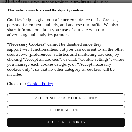
2016/679) en de wet inzake gegevensbescherming die van
toepassing is in uw land, gebied of locatie (de
This website uses first- and third-party cookies
"Gegevensbeschermingswetten").
1. WANNEER EN WELK SOORT GEGEVENS VERZAMELEN WIJ
Cookies help us give you a better experience on Le Creuset,
VAN U?
personalise content and ads, and analyse our traffic. We also
“Persoonsgegevens” betekent alle informatie met betrekking tot u en
share information about your use of our site with our
die ons in staat stelt om u te identificeren, hetzij rechtstreeks of in
advertising and analytics partners.
combinatie met andere informatie.
Kinderen: Deze website is niet bedoeld voor kinderen en we
“Necessary Cookies” cannot be disabled since they
verzamelen niet bewust gegevens met betrekking tot kinderen.
support web functionalities, but you can consent to all the other
Wij kunnen persoonsgegevens van u verzamelen wanneer u onze
uses above (preferences, statistics and marketing cookies) by
clicking “Accept all cookies”, or click “Cookie settings”, where
website gebruikt (de "Website"), een Le Creuset-account aanmaakt,
you manage each cookie category, or “Accept necessary
een Le Creuset-product koopt op de Website of in onze Le Creuset
cookies only”, so that no other category of cookies will be
Winkels (Signature Boutiques en Outlet Winkels) of wanneer u zich
installed.
aanmeldt voor onze marketingcommunicatie. De persoonsgegevens
kunnen betrekking hebben op:
Check our
Cookie Policy
.
Naam, voornaam, e-mailadres, geboortedatum en andere
contactgegevens (adres, telefoonnummer), om een Le
ACCEPT NECESSARY COOKIES ONLY
Creuset-account aan te maken of als gastgebruiker te kopen,
of om u aan te melden voor onze marketingcommunicatie
COOKIE SETTINGS
online of in onze winkels;
uw aankoopgegevens, bijvoorbeeld datum en tijdstip van
aankoop, leveringsgegevens, product- en betalingsgegevens,
ACCEPT ALL COOKIES
voor het beheer van uw bestellingen;