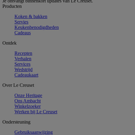
Je ontvangt binnenkort updates van Le Creuset.
Producten
Koken & bakken
Servies
Keukenbenodigdheden
Cadeaus
Ontdek
Recepten
Verhalen
Services
Wedstrijd
Cadeaukaart
Over Le Creuset
Onze Heritage
Ons Ambacht
Winkelzoeker
Werken bij Le Creuset
Ondersteuning
Gebruiksaanwijzing