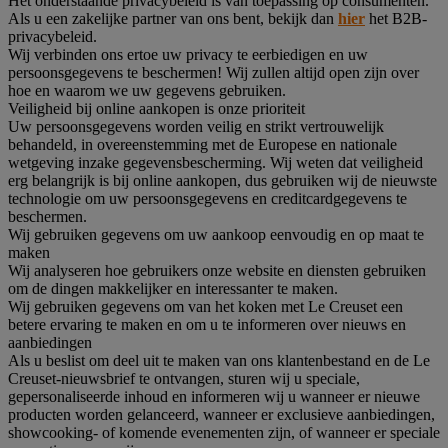
Het onderstaande privacybeleid is van toepassing op consumenten.
Als u een zakelijke partner van ons bent, bekijk dan
hier
het B2B-
privacybeleid.
Wij verbinden ons ertoe uw privacy te eerbiedigen en uw
persoonsgegevens te beschermen! Wij zullen altijd open zijn over
hoe en waarom we uw gegevens gebruiken.
Veiligheid bij online aankopen is onze prioriteit
Uw persoonsgegevens worden veilig en strikt vertrouwelijk
behandeld, in overeenstemming met de Europese en nationale
wetgeving inzake gegevensbescherming. Wij weten dat veiligheid
erg belangrijk is bij online aankopen, dus gebruiken wij de nieuwste
technologie om uw persoonsgegevens en creditcardgegevens te
beschermen.
Wij gebruiken gegevens om uw aankoop eenvoudig en op maat te
maken
Wij analyseren hoe gebruikers onze website en diensten gebruiken
om de dingen makkelijker en interessanter te maken.
Wij gebruiken gegevens om van het koken met Le Creuset een
betere ervaring te maken en om u te informeren over nieuws en
aanbiedingen
Als u beslist om deel uit te maken van ons klantenbestand en de Le
Creuset-nieuwsbrief te ontvangen, sturen wij u speciale,
gepersonaliseerde inhoud en informeren wij u wanneer er nieuwe
producten worden gelanceerd, wanneer er exclusieve aanbiedingen,
showcooking- of komende evenementen zijn, of wanneer er speciale