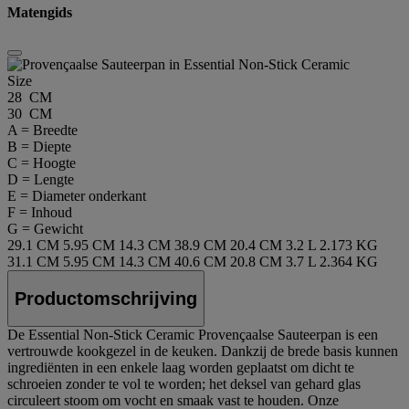
Matengids
Size
28 CM
30 CM
A = Breedte
B = Diepte
C = Hoogte
D = Lengte
E = Diameter onderkant
F = Inhoud
G = Gewicht
29.1 CM
5.95 CM
14.3 CM
38.9 CM
20.4 CM
3.2 L
2.173 KG
31.1 CM
5.95 CM
14.3 CM
40.6 CM
20.8 CM
3.7 L
2.364 KG
Productomschrijving
De Essential Non-Stick Ceramic Provençaalse Sauteerpan is een
vertrouwde kookgezel in de keuken. Dankzij de brede basis kunnen
ingrediënten in een enkele laag worden geplaatst om dicht te
schroeien zonder te vol te worden; het deksel van gehard glas
circuleert stoom om vocht en smaak vast te houden. Onze