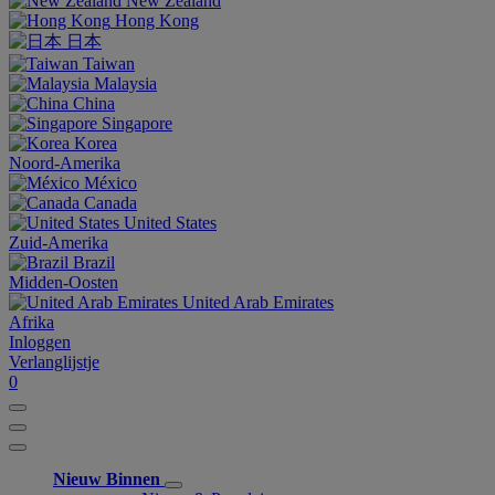
New Zealand
Hong Kong
日本
Taiwan
Malaysia
China
Singapore
Korea
Noord-Amerika
México
Canada
United States
Zuid-Amerika
Brazil
Midden-Oosten
United Arab Emirates
Afrika
Inloggen
Verlanglijstje
0
Nieuw Binnen