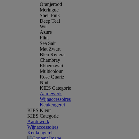
Oranjerood
Meringue
Shell Pink
Deep Teal
Wit
Azure
Flint
Sea Salt
Mat Zwart
Bleu Riviera
Chambray
Ebbenzwart
Multicolour
Rose Quartz
Nuit
KIES Categorie
Aardewerk
Wijnaccessoires
Keukengerei
KIES Kleur
KIES Categorie
Aardewerk
Wijnaccessoires
Keukengerei