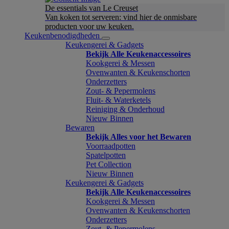
De essentials van Le Creuset
Van koken tot serveren: vind hier de onmisbare
producten voor uw keuken.
Keukenbenodigdheden
Keukengerei & Gadgets
Bekijk Alle Keukenaccessoires
Kookgerei & Messen
Ovenwanten & Keukenschorten
Onderzetters
Zout- & Pepermolens
Fluit- & Waterketels
Reiniging & Onderhoud
Nieuw Binnen
Bewaren
Bekijk Alles voor het Bewaren
Voorraadpotten
Spatelpotten
Pet Collection
Nieuw Binnen
Keukengerei & Gadgets
Bekijk Alle Keukenaccessoires
Kookgerei & Messen
Ovenwanten & Keukenschorten
Onderzetters
Zout- & Pepermolens