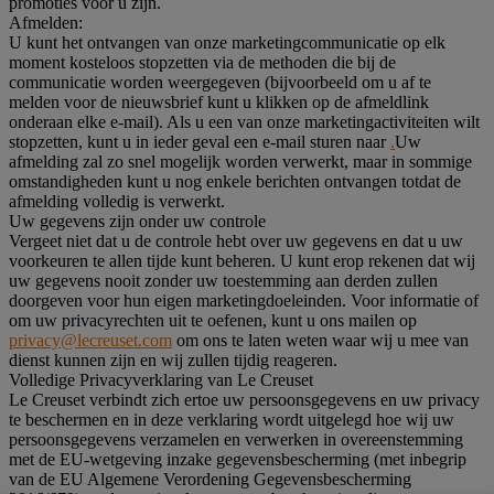
promoties voor u zijn.
Afmelden:
U kunt het ontvangen van onze marketingcommunicatie op elk
moment kosteloos stopzetten via de methoden die bij de
communicatie worden weergegeven (bijvoorbeeld om u af te
melden voor de nieuwsbrief kunt u klikken op de afmeldlink
onderaan elke e-mail). Als u een van onze marketingactiviteiten wilt
stopzetten, kunt u in ieder geval een e-mail sturen naar
.
Uw
afmelding zal zo snel mogelijk worden verwerkt, maar in sommige
omstandigheden kunt u nog enkele berichten ontvangen totdat de
afmelding volledig is verwerkt.
Uw gegevens zijn onder uw controle
Vergeet niet dat u de controle hebt over uw gegevens en dat u uw
voorkeuren te allen tijde kunt beheren. U kunt erop rekenen dat wij
uw gegevens nooit zonder uw toestemming aan derden zullen
doorgeven voor hun eigen marketingdoeleinden. Voor informatie of
om uw privacyrechten uit te oefenen, kunt u ons mailen op
privacy@lecreuset.com
om ons te laten weten waar wij u mee van
dienst kunnen zijn en wij zullen tijdig reageren.
Volledige Privacyverklaring van Le Creuset
Le Creuset verbindt zich ertoe uw persoonsgegevens en uw privacy
te beschermen en in deze verklaring wordt uitgelegd hoe wij uw
persoonsgegevens verzamelen en verwerken in overeenstemming
met de EU-wetgeving inzake gegevensbescherming (met inbegrip
van de EU Algemene Verordening Gegevensbescherming