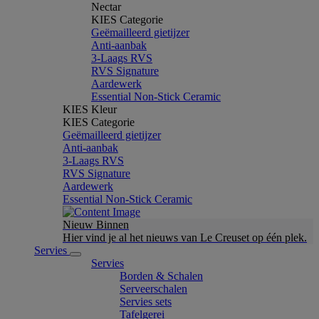
Nectar
KIES Categorie
Geëmailleerd gietijzer
Anti-aanbak
3-Laags RVS
RVS Signature
Aardewerk
Essential Non-Stick Ceramic
KIES Kleur
KIES Categorie
Geëmailleerd gietijzer
Anti-aanbak
3-Laags RVS
RVS Signature
Aardewerk
Essential Non-Stick Ceramic
Nieuw Binnen
Hier vind je al het nieuws van Le Creuset op één plek.
Servies
Servies
Borden & Schalen
Serveerschalen
Servies sets
Tafelgerei