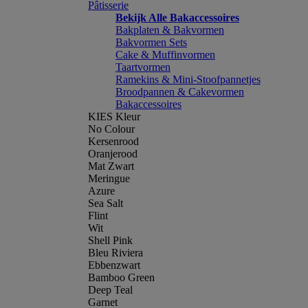
Pâtisserie
Bekijk Alle Bakaccessoires
Bakplaten & Bakvormen
Bakvormen Sets
Cake & Muffinvormen
Taartvormen
Ramekins & Mini-Stoofpannetjes
Broodpannen & Cakevormen
Bakaccessoires
KIES Kleur
No Colour
Kersenrood
Oranjerood
Mat Zwart
Meringue
Azure
Sea Salt
Flint
Wit
Shell Pink
Bleu Riviera
Ebbenzwart
Bamboo Green
Deep Teal
Garnet