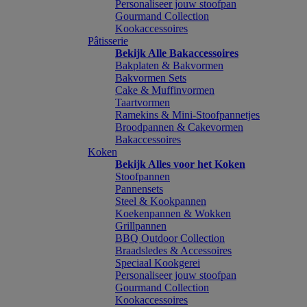
Personaliseer jouw stoofpan
Gourmand Collection
Kookaccessoires
Pâtisserie
Bekijk Alle Bakaccessoires
Bakplaten & Bakvormen
Bakvormen Sets
Cake & Muffinvormen
Taartvormen
Ramekins & Mini-Stoofpannetjes
Broodpannen & Cakevormen
Bakaccessoires
Koken
Bekijk Alles voor het Koken
Stoofpannen
Pannensets
Steel & Kookpannen
Koekenpannen & Wokken
Grillpannen
BBQ Outdoor Collection
Braadsledes & Accessoires
Speciaal Kookgerei
Personaliseer jouw stoofpan
Gourmand Collection
Kookaccessoires