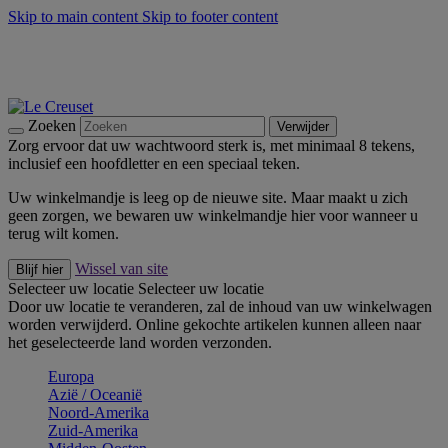
Skip to main content
Skip to footer content
Zomerse buitenmomenten met de BBQ Outdoor Collectie &
Thyme -
Shop Nu
De essentials van Le Creuset -
Ontdek Nu
Nieuwsbrieven: Registreer en bespaar 10%! -
Schrijf je nu in
Zoeken
Verwijder
Zorg ervoor dat uw wachtwoord sterk is, met minimaal 8 tekens,
inclusief een hoofdletter en een speciaal teken.
Uw winkelmandje is leeg op de nieuwe site. Maar maakt u zich
geen zorgen, we bewaren uw winkelmandje hier voor wanneer u
terug wilt komen.
Wissel van site
Blijf hier
Selecteer uw locatie
Selecteer uw locatie
Door uw locatie te veranderen, zal de inhoud van uw winkelwagen
worden verwijderd. Online gekochte artikelen kunnen alleen naar
het geselecteerde land worden verzonden.
Europa
Aziё / Oceaniё
Noord-Amerika
Zuid-Amerika