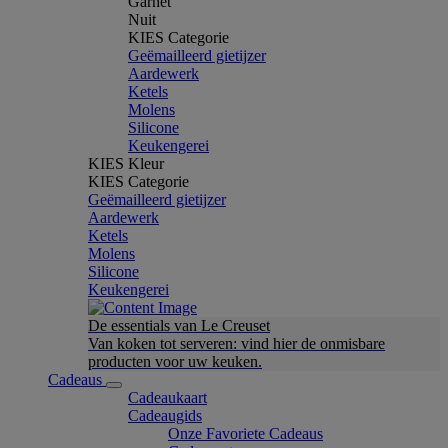
Garnet
Nuit
KIES Categorie
Geëmailleerd gietijzer
Aardewerk
Ketels
Molens
Silicone
Keukengerei
KIES Kleur
KIES Categorie
Geëmailleerd gietijzer
Aardewerk
Ketels
Molens
Silicone
Keukengerei
De essentials van Le Creuset
Van koken tot serveren: vind hier de onmisbare
producten voor uw keuken.
Cadeaus
Cadeaukaart
Cadeaugids
Onze Favoriete Cadeaus