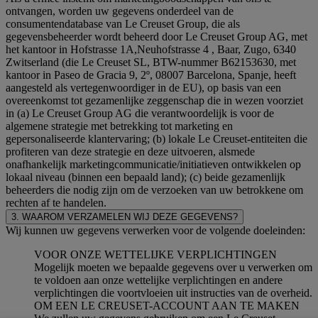
ontvangen, worden uw gegevens onderdeel van de
consumentendatabase van Le Creuset Group, die als
gegevensbeheerder wordt beheerd door Le Creuset Group AG, met
het kantoor in Hofstrasse 1A,Neuhofstrasse 4 , Baar, Zugo, 6340
Zwitserland (die Le Creuset SL, BTW-nummer B62153630, met
kantoor in Paseo de Gracia 9, 2º, 08007 Barcelona, Spanje, heeft
aangesteld als vertegenwoordiger in de EU), op basis van een
overeenkomst tot gezamenlijke zeggenschap die in wezen voorziet
in (a) Le Creuset Group AG die verantwoordelijk is voor de
algemene strategie met betrekking tot marketing en
gepersonaliseerde klantervaring; (b) lokale Le Creuset-entiteiten die
profiteren van deze strategie en deze uitvoeren, alsmede
onafhankelijk marketingcommunicatie/initiatieven ontwikkelen op
lokaal niveau (binnen een bepaald land); (c) beide gezamenlijk
beheerders die nodig zijn om de verzoeken van uw betrokkene om
rechten af te handelen.
3. WAAROM VERZAMELEN WIJ DEZE GEGEVENS?
Wij kunnen uw gegevens verwerken voor de volgende doeleinden:
VOOR ONZE WETTELIJKE VERPLICHTINGEN
Mogelijk moeten we bepaalde gegevens over u verwerken om
te voldoen aan onze wettelijke verplichtingen en andere
verplichtingen die voortvloeien uit instructies van de overheid.
OM EEN LE CREUSET-ACCOUNT AAN TE MAKEN