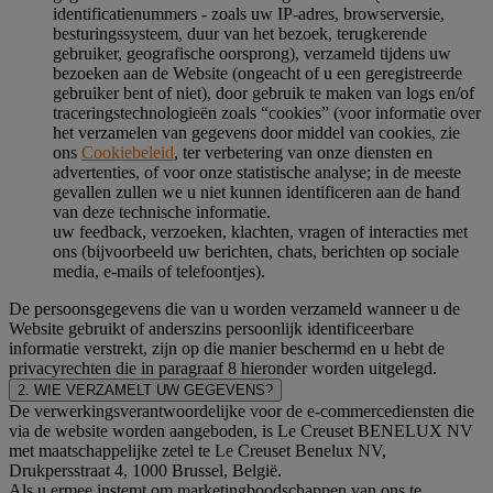
identificatienummers - zoals uw IP-adres, browserversie,
besturingssysteem, duur van het bezoek, terugkerende
gebruiker, geografische oorsprong), verzameld tijdens uw
bezoeken aan de Website (ongeacht of u een geregistreerde
gebruiker bent of niet), door gebruik te maken van logs en/of
traceringstechnologieën zoals “cookies” (voor informatie over
het verzamelen van gegevens door middel van cookies, zie
ons
Cookiebeleid
, ter verbetering van onze diensten en
advertenties, of voor onze statistische analyse; in de meeste
gevallen zullen we u niet kunnen identificeren aan de hand
van deze technische informatie.
uw feedback, verzoeken, klachten, vragen of interacties met
ons (bijvoorbeeld uw berichten, chats, berichten op sociale
media, e-mails of telefoontjes).
De persoonsgegevens die van u worden verzameld wanneer u de
Website gebruikt of anderszins persoonlijk identificeerbare
informatie verstrekt, zijn op die manier beschermd en u hebt de
privacyrechten die in paragraaf 8 hieronder worden uitgelegd.
2. WIE VERZAMELT UW GEGEVENS?
De verwerkingsverantwoordelijke voor de e-commercediensten die
via de website worden aangeboden, is Le Creuset BENELUX NV
met maatschappelijke zetel te Le Creuset Benelux NV,
Drukpersstraat 4, 1000 Brussel, België.
Als u ermee instemt om marketingboodschappen van ons te