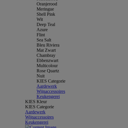
Oranjerood
Meringue
Shell Pink
Wit
Deep Teal
Azure
Flint
Sea Salt
Bleu Riviera
Mat Zwart
Chambray
Ebbenzwart
Multicolour
Rose Quartz
Nuit
KIES Categorie
Aardewerk
Wijnaccessoires
Keukengerei
KIES Kleur
KIES Categorie
Aardewerk
Wijnaccessoires
Keukengerei