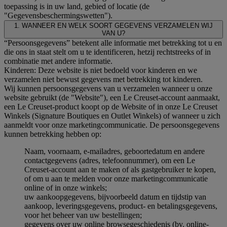
toepassing is in uw land, gebied of locatie (de
"Gegevensbeschermingswetten").
1. WANNEER EN WELK SOORT GEGEVENS VERZAMELEN WIJ
VAN U?
“Persoonsgegevens” betekent alle informatie met betrekking tot u en
die ons in staat stelt om u te identificeren, hetzij rechtstreeks of in
combinatie met andere informatie.
Kinderen: Deze website is niet bedoeld voor kinderen en we
verzamelen niet bewust gegevens met betrekking tot kinderen.
Wij kunnen persoonsgegevens van u verzamelen wanneer u onze
website gebruikt (de "Website"), een Le Creuset-account aanmaakt,
een Le Creuset-product koopt op de Website of in onze Le Creuset
Winkels (Signature Boutiques en Outlet Winkels) of wanneer u zich
aanmeldt voor onze marketingcommunicatie. De persoonsgegevens
kunnen betrekking hebben op:
Naam, voornaam, e-mailadres, geboortedatum en andere
contactgegevens (adres, telefoonnummer), om een Le
Creuset-account aan te maken of als gastgebruiker te kopen,
of om u aan te melden voor onze marketingcommunicatie
online of in onze winkels;
uw aankoopgegevens, bijvoorbeeld datum en tijdstip van
aankoop, leveringsgegevens, product- en betalingsgegevens,
voor het beheer van uw bestellingen;
gegevens over uw online browsegeschiedenis (bv. online-