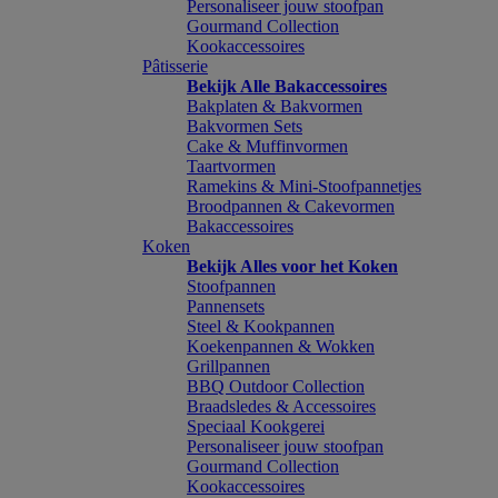
Personaliseer jouw stoofpan
Gourmand Collection
Kookaccessoires
Pâtisserie
Bekijk Alle Bakaccessoires
Bakplaten & Bakvormen
Bakvormen Sets
Cake & Muffinvormen
Taartvormen
Ramekins & Mini-Stoofpannetjes
Broodpannen & Cakevormen
Bakaccessoires
Koken
Bekijk Alles voor het Koken
Stoofpannen
Pannensets
Steel & Kookpannen
Koekenpannen & Wokken
Grillpannen
BBQ Outdoor Collection
Braadsledes & Accessoires
Speciaal Kookgerei
Personaliseer jouw stoofpan
Gourmand Collection
Kookaccessoires