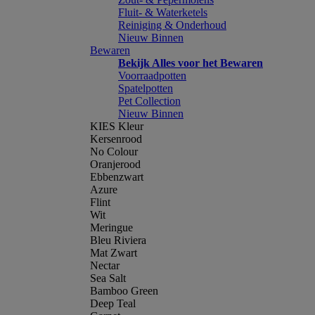
Fluit- & Waterketels
Reiniging & Onderhoud
Nieuw Binnen
Bewaren
Bekijk Alles voor het Bewaren
Voorraadpotten
Spatelpotten
Pet Collection
Nieuw Binnen
KIES Kleur
Kersenrood
No Colour
Oranjerood
Ebbenzwart
Azure
Flint
Wit
Meringue
Bleu Riviera
Mat Zwart
Nectar
Sea Salt
Bamboo Green
Deep Teal