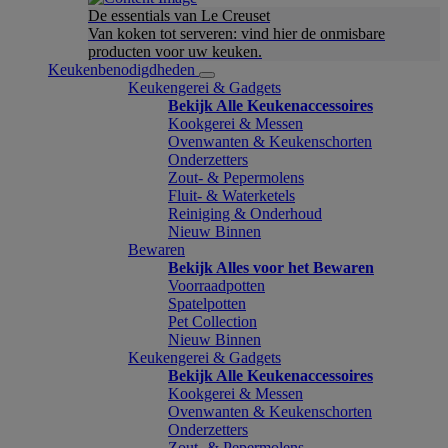
De essentials van Le Creuset
Van koken tot serveren: vind hier de onmisbare
producten voor uw keuken.
Keukenbenodigdheden
Keukengerei & Gadgets
Bekijk Alle Keukenaccessoires
Kookgerei & Messen
Ovenwanten & Keukenschorten
Onderzetters
Zout- & Pepermolens
Fluit- & Waterketels
Reiniging & Onderhoud
Nieuw Binnen
Bewaren
Bekijk Alles voor het Bewaren
Voorraadpotten
Spatelpotten
Pet Collection
Nieuw Binnen
Keukengerei & Gadgets
Bekijk Alle Keukenaccessoires
Kookgerei & Messen
Ovenwanten & Keukenschorten
Onderzetters
Zout- & Pepermolens