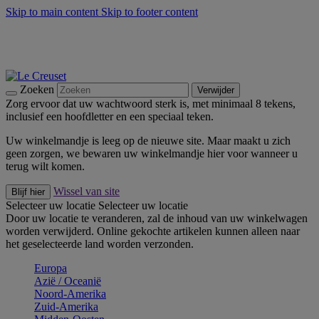
Skip to main content
Skip to footer content
Zomerse buitenmomenten met de BBQ Outdoor Collectie &
Thyme -
Shop Nu
De essentials van Le Creuset -
Ontdek Nu
Nieuwsbrieven: Registreer en bespaar 10%! -
Schrijf je nu in
Zoeken
Verwijder
Zorg ervoor dat uw wachtwoord sterk is, met minimaal 8 tekens,
inclusief een hoofdletter en een speciaal teken.
Uw winkelmandje is leeg op de nieuwe site. Maar maakt u zich
geen zorgen, we bewaren uw winkelmandje hier voor wanneer u
terug wilt komen.
Wissel van site
Blijf hier
Selecteer uw locatie
Selecteer uw locatie
Door uw locatie te veranderen, zal de inhoud van uw winkelwagen
worden verwijderd. Online gekochte artikelen kunnen alleen naar
het geselecteerde land worden verzonden.
Europa
Aziё / Oceaniё
Noord-Amerika
Zuid-Amerika