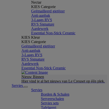
Nectar
KIES Categorie
Geëmailleerd gietijzer
Anti-aanbak
3-Laags RVS
RVS Signature
Aardewerk
Essential Non-Stick Ceramic
KIES Kleur
KIES Categorie
Geëmailleerd gietijzer
Anti-aanbak
3-Laags RVS
RVS Signature
Aardewerk
Essential Non-Stick Ceramic
Nieuw Binnen
Hier vind je al het nieuws van Le Creuset op één plek.
Servies
Servies
Borden & Schalen
Serveerschalen
Servies sets
Tafelgerei