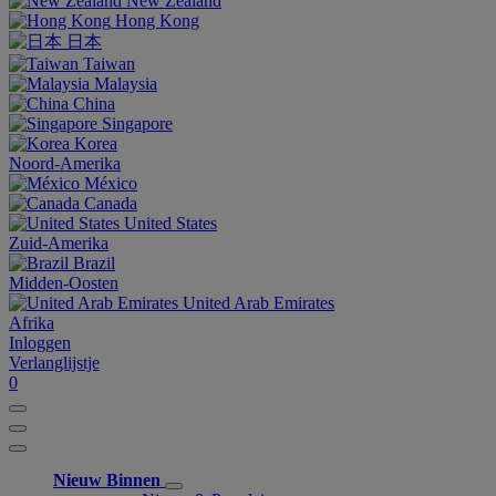
New Zealand
Hong Kong
日本
Taiwan
Malaysia
China
Singapore
Korea
Noord-Amerika
México
Canada
United States
Zuid-Amerika
Brazil
Midden-Oosten
United Arab Emirates
Afrika
Inloggen
Verlanglijstje
0
Nieuw Binnen