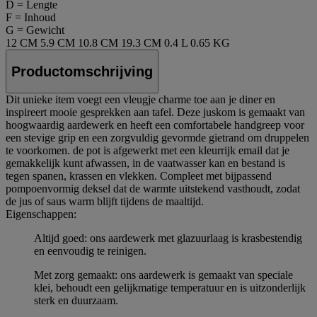
D = Lengte
F = Inhoud
G = Gewicht
12 CM
5.9 CM
10.8 CM
19.3 CM
0.4 L
0.65 KG
Productomschrijving
Dit unieke item voegt een vleugje charme toe aan je diner en
inspireert mooie gesprekken aan tafel. Deze juskom is gemaakt van
hoogwaardig aardewerk en heeft een comfortabele handgreep voor
een stevige grip en een zorgvuldig gevormde gietrand om druppelen
te voorkomen. de pot is afgewerkt met een kleurrijk email dat je
gemakkelijk kunt afwassen, in de vaatwasser kan en bestand is
tegen spanen, krassen en vlekken. Compleet met bijpassend
pompoenvormig deksel dat de warmte uitstekend vasthoudt, zodat
de jus of saus warm blijft tijdens de maaltijd.
Eigenschappen:
Altijd goed: ons aardewerk met glazuurlaag is krasbestendig
en eenvoudig te reinigen.
Met zorg gemaakt: ons aardewerk is gemaakt van speciale
klei, behoudt een gelijkmatige temperatuur en is uitzonderlijk
sterk en duurzaam.