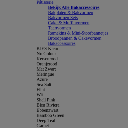
Pâtisserie
Bekijk Alle Bakaccessoires
Bakplaten & Bakvormen
Bakvormen Sets
Cake & Muffinvormen
Taartvormen
Ramekins & Mini-Stoofpannetjes
Broodpannen & Cakevormen
Bakaccessoires
KIES Kleur
No Colour
Kersenrood
Oranjerood
Mat Zwart
Meringue
Azure
Sea Salt
Flint
Wit
Shell Pink
Bleu Riviera
Ebbenzwart
Bamboo Green
Deep Teal
Garnet