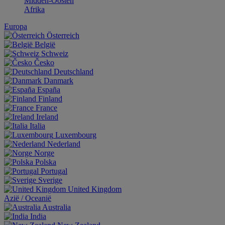
Midden-Oosten
Afrika
Europa
Österreich
België
Schweiz
Česko
Deutschland
Danmark
España
Finland
France
Ireland
Italia
Luxembourg
Nederland
Norge
Polska
Portugal
Sverige
United Kingdom
Aziё / Oceaniё
Australia
India