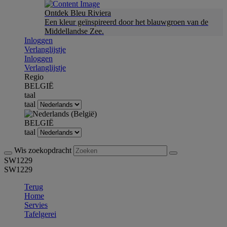
Ontdek Bleu Riviera
Een kleur geïnspireerd door het blauwgroen van de
Middellandse Zee.
Inloggen
Verlanglijstje
Inloggen
Verlanglijstje
Regio
BELGIË
taal
taal
BELGIË
taal
Wis zoekopdracht
SW1229
SW1229
Terug
Home
Servies
Tafelgerei