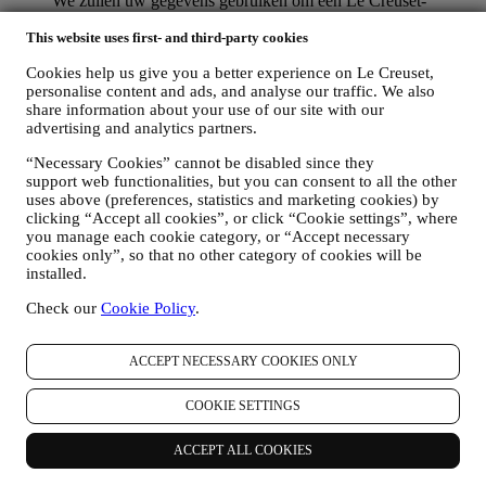
We zullen uw gegevens gebruiken om een Le Creuset-
account aan te maken die u toegang geeft tot een reeks
This website uses first- and third-party cookies
voordelen voor geregistreerde gebruikers, om beter te kunnen
genieten van onze diensten, zoals sneller afrekenen, meerdere
Cookies help us give you a better experience on Le Creuset,
verzendadressen opslaan, bestellingen bekijken en volgen.
personalise content and ads, and analyse our traffic. We also
Elke verwerkingsactiviteit is vereist om ons in staat te stellen
share information about your use of our site with our
deze diensten aan u als Le Creuset-accounthouder te leveren.
advertising and analytics partners.
OM UW BESTELLINGEN TE BEHEREN EN OM ONZE
PRODUCTEN, DIENSTEN EN ASSISTENTIE AAN U
“Necessary Cookies” cannot be disabled since they
TE LEVEREN
support web functionalities, but you can consent to all the other
Wij zullen uw gegevens gebruiken om onze contractuele
uses above (preferences, statistics and marketing cookies) by
relatie met u, uw aankoop van producten op de Website, uw
clicking “Accept all cookies”, or click “Cookie settings”, where
gebruik van de Website, eventuele latere hulp na de verkoop
you manage each cookie category, or “Accept necessary
of uw deelname aan onze wedstrijden te beheren. Mogelijk
cookies only”, so that no other category of cookies will be
moeten we bepaalde gegevens over u verwerken voor onze
installed.
administratieve doeleinden die verband houden met onze
Check our
Cookie Policy
.
contractuele relatie met u, zoals de boekhouding, facturering
en controle, verificatie van betaalkaarten, fraudescreening,
veiligheid, beveiliging, systeemtests, onderhoud en statistische
ACCEPT NECESSARY COOKIES ONLY
analyse. Af en toe moeten we mogelijk om administratieve of
operationele redenen contact met u opnemen. Bijvoorbeeld
COOKIE SETTINGS
om u een bevestiging van uw aankoop te sturen. We zullen
uw persoonsgegevens ook gebruiken om uw verzoeken te
beantwoorden die via onze Websiteformulieren of andere
ACCEPT ALL COOKIES
kanalen worden verzonden. Deze verwerkingsactiviteit is