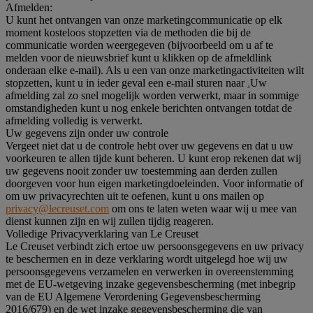
Afmelden:
U kunt het ontvangen van onze marketingcommunicatie op elk
moment kosteloos stopzetten via de methoden die bij de
communicatie worden weergegeven (bijvoorbeeld om u af te
melden voor de nieuwsbrief kunt u klikken op de afmeldlink
onderaan elke e-mail). Als u een van onze marketingactiviteiten wilt
stopzetten, kunt u in ieder geval een e-mail sturen naar
.
Uw
afmelding zal zo snel mogelijk worden verwerkt, maar in sommige
omstandigheden kunt u nog enkele berichten ontvangen totdat de
afmelding volledig is verwerkt.
Uw gegevens zijn onder uw controle
Vergeet niet dat u de controle hebt over uw gegevens en dat u uw
voorkeuren te allen tijde kunt beheren. U kunt erop rekenen dat wij
uw gegevens nooit zonder uw toestemming aan derden zullen
doorgeven voor hun eigen marketingdoeleinden. Voor informatie of
om uw privacyrechten uit te oefenen, kunt u ons mailen op
privacy@lecreuset.com
om ons te laten weten waar wij u mee van
dienst kunnen zijn en wij zullen tijdig reageren.
Volledige Privacyverklaring van Le Creuset
Le Creuset verbindt zich ertoe uw persoonsgegevens en uw privacy
te beschermen en in deze verklaring wordt uitgelegd hoe wij uw
persoonsgegevens verzamelen en verwerken in overeenstemming
met de EU-wetgeving inzake gegevensbescherming (met inbegrip
van de EU Algemene Verordening Gegevensbescherming
2016/679) en de wet inzake gegevensbescherming die van