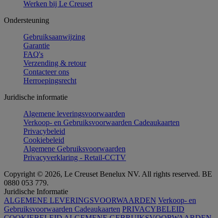
Werken bij Le Creuset
Ondersteuning
Gebruiksaanwijzing
Garantie
FAQ's
Verzending & retour
Contacteer ons
Herroepingsrecht
Juridische informatie
Algemene leveringsvoorwaarden
Verkoop- en Gebruiksvoorwaarden Cadeaukaarten
Privacybeleid
Cookiebeleid
Algemene Gebruiksvoorwaarden
Privacyverklaring - Retail-CCTV
Copyright © 2026, Le Creuset Benelux NV. All rights reserved. BE
0880 053 779.
Juridische Informatie
ALGEMENE LEVERINGSVOORWAARDEN
Verkoop- en
Gebruiksvoorwaarden Cadeaukaarten
PRIVACYBELEID
COOKIEBELEID
ALGEMENE GEBRUIKSVOORWAARDEN