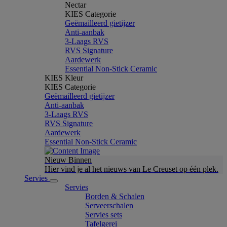
Nectar
KIES Categorie
Geëmailleerd gietijzer
Anti-aanbak
3-Laags RVS
RVS Signature
Aardewerk
Essential Non-Stick Ceramic
KIES Kleur
KIES Categorie
Geëmailleerd gietijzer
Anti-aanbak
3-Laags RVS
RVS Signature
Aardewerk
Essential Non-Stick Ceramic
Nieuw Binnen
Hier vind je al het nieuws van Le Creuset op één plek.
Servies
Servies
Borden & Schalen
Serveerschalen
Servies sets
Tafelgerei