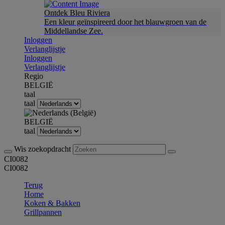
Ontdek Bleu Riviera
Een kleur geïnspireerd door het blauwgroen van de
Middellandse Zee.
Inloggen
Verlanglijstje
Inloggen
Verlanglijstje
Regio
BELGIË
taal
taal
BELGIË
taal
Wis zoekopdracht
CI0082
CI0082
Terug
Home
Koken & Bakken
Grillpannen