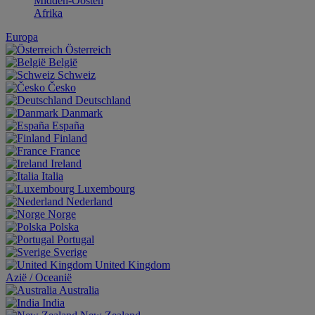
Midden-Oosten
Afrika
Europa
Österreich
België
Schweiz
Česko
Deutschland
Danmark
España
Finland
France
Ireland
Italia
Luxembourg
Nederland
Norge
Polska
Portugal
Sverige
United Kingdom
Aziё / Oceaniё
Australia
India