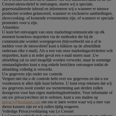
Creuset-nieuwsbrief te ontvangen, sturen wij u speciale,
gepersonaliseerde inhoud en informeren wij u wanneer er nieuwe
producten worden gelanceerd, wanneer er exclusieve aanbiedingen,
showcooking- of komende evenementen zijn, of wanneer er speciale
promoties voor u zijn.
Afmelden:
U kunt het ontvangen van onze marketingcommunicatie op elk
moment kosteloos stopzetten via de methoden die bij de
communicatie worden weergegeven (bijvoorbeeld om u af te
melden voor de nieuwsbrief kunt u klikken op de afmeldlink
onderaan elke e-mail). Als u een van onze marketingactiviteiten wilt
stopzetten, kunt u in ieder geval een e-mail sturen naar
.
Uw
afmelding zal zo snel mogelijk worden verwerkt, maar in sommige
omstandigheden kunt u nog enkele berichten ontvangen totdat de
afmelding volledig is verwerkt.
Uw gegevens zijn onder uw controle
Vergeet niet dat u de controle hebt over uw gegevens en dat u uw
voorkeuren te allen tijde kunt beheren. U kunt erop rekenen dat wij
uw gegevens nooit zonder uw toestemming aan derden zullen
doorgeven voor hun eigen marketingdoeleinden. Voor informatie of
om uw privacyrechten uit te oefenen, kunt u ons mailen op
privacy@lecreuset.com
om ons te laten weten waar wij u mee van
dienst kunnen zijn en wij zullen tijdig reageren.
Volledige Privacyverklaring van Le Creuset
Le Creuset verbindt zich ertoe uw persoonsgegevens en uw privacy