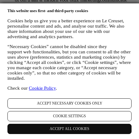
online of in onze winkels;
uw aankoopgegevens, bijvoorbeeld datum en tijdstip van
This website uses first- and third-party cookies
aankoop, leveringsgegevens, product- en betalingsgegevens,
Cookies help us give you a better experience on Le Creuset,
voor het beheer van uw bestellingen;
personalise content and ads, and analyse our traffic. We also
gegevens over uw online browsegeschiedenis (bv. online-
share information about your use of our site with our
identificatienummers - zoals uw IP-adres, browserversie,
advertising and analytics partners.
besturingssysteem, duur van het bezoek, terugkerende
gebruiker, geografische oorsprong), verzameld tijdens uw
“Necessary Cookies” cannot be disabled since they
bezoeken aan de Website (ongeacht of u een geregistreerde
support web functionalities, but you can consent to all the other
gebruiker bent of niet), door gebruik te maken van logs en/of
uses above (preferences, statistics and marketing cookies) by
traceringstechnologieën zoals “cookies” (voor informatie over
clicking “Accept all cookies”, or click “Cookie settings”, where
het verzamelen van gegevens door middel van cookies, zie
you manage each cookie category, or “Accept necessary
ons
Cookiebeleid
, ter verbetering van onze diensten en
cookies only”, so that no other category of cookies will be
advertenties, of voor onze statistische analyse; in de meeste
installed.
gevallen zullen we u niet kunnen identificeren aan de hand
Check our
Cookie Policy
.
van deze technische informatie.
uw feedback, verzoeken, klachten, vragen of interacties met
ons (bijvoorbeeld uw berichten, chats, berichten op sociale
ACCEPT NECESSARY COOKIES ONLY
media, e-mails of telefoontjes).
De persoonsgegevens die van u worden verzameld wanneer u de
COOKIE SETTINGS
Website gebruikt of anderszins persoonlijk identificeerbare
informatie verstrekt, zijn op die manier beschermd en u hebt de
ACCEPT ALL COOKIES
privacyrechten die in paragraaf 8 hieronder worden uitgelegd.