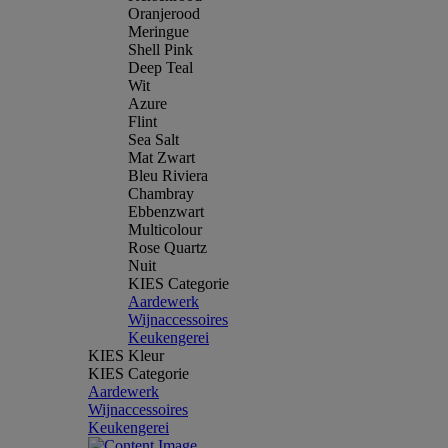
Oranjerood
Meringue
Shell Pink
Deep Teal
Wit
Azure
Flint
Sea Salt
Mat Zwart
Bleu Riviera
Chambray
Ebbenzwart
Multicolour
Rose Quartz
Nuit
KIES Categorie
Aardewerk
Wijnaccessoires
Keukengerei
KIES Kleur
KIES Categorie
Aardewerk
Wijnaccessoires
Keukengerei