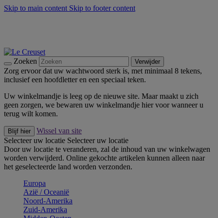
Skip to main content
Skip to footer content
Zomerse buitenmomenten met de BBQ Outdoor Collectie &
Thyme -
Shop Nu
De essentials van Le Creuset -
Ontdek Nu
Nieuwsbrieven: Registreer en bespaar 10%! -
Schrijf je nu in
Zoeken
Verwijder
Zorg ervoor dat uw wachtwoord sterk is, met minimaal 8 tekens,
inclusief een hoofdletter en een speciaal teken.
Uw winkelmandje is leeg op de nieuwe site. Maar maakt u zich
geen zorgen, we bewaren uw winkelmandje hier voor wanneer u
terug wilt komen.
Wissel van site
Blijf hier
Selecteer uw locatie
Selecteer uw locatie
Door uw locatie te veranderen, zal de inhoud van uw winkelwagen
worden verwijderd. Online gekochte artikelen kunnen alleen naar
het geselecteerde land worden verzonden.
Europa
Aziё / Oceaniё
Noord-Amerika
Zuid-Amerika