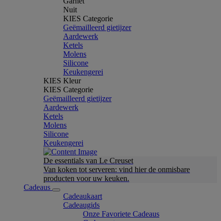
Garnet
Nuit
KIES Categorie
Geëmailleerd gietijzer
Aardewerk
Ketels
Molens
Silicone
Keukengerei
KIES Kleur
KIES Categorie
Geëmailleerd gietijzer
Aardewerk
Ketels
Molens
Silicone
Keukengerei
De essentials van Le Creuset
Van koken tot serveren: vind hier de onmisbare
producten voor uw keuken.
Cadeaus
Cadeaukaart
Cadeaugids
Onze Favoriete Cadeaus