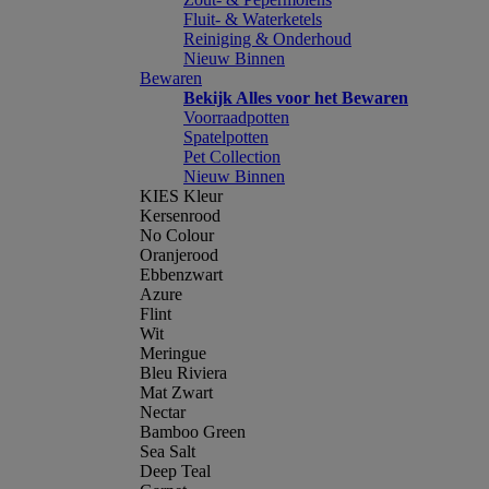
Fluit- & Waterketels
Reiniging & Onderhoud
Nieuw Binnen
Bewaren
Bekijk Alles voor het Bewaren
Voorraadpotten
Spatelpotten
Pet Collection
Nieuw Binnen
KIES Kleur
Kersenrood
No Colour
Oranjerood
Ebbenzwart
Azure
Flint
Wit
Meringue
Bleu Riviera
Mat Zwart
Nectar
Bamboo Green
Sea Salt
Deep Teal