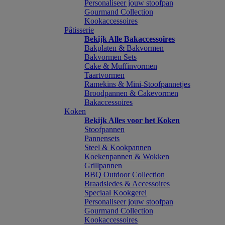
Personaliseer jouw stoofpan
Gourmand Collection
Kookaccessoires
Pâtisserie
Bekijk Alle Bakaccessoires
Bakplaten & Bakvormen
Bakvormen Sets
Cake & Muffinvormen
Taartvormen
Ramekins & Mini-Stoofpannetjes
Broodpannen & Cakevormen
Bakaccessoires
Koken
Bekijk Alles voor het Koken
Stoofpannen
Pannensets
Steel & Kookpannen
Koekenpannen & Wokken
Grillpannen
BBQ Outdoor Collection
Braadsledes & Accessoires
Speciaal Kookgerei
Personaliseer jouw stoofpan
Gourmand Collection
Kookaccessoires