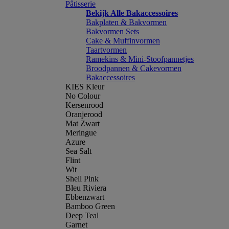
Pâtisserie
Bekijk Alle Bakaccessoires
Bakplaten & Bakvormen
Bakvormen Sets
Cake & Muffinvormen
Taartvormen
Ramekins & Mini-Stoofpannetjes
Broodpannen & Cakevormen
Bakaccessoires
KIES Kleur
No Colour
Kersenrood
Oranjerood
Mat Zwart
Meringue
Azure
Sea Salt
Flint
Wit
Shell Pink
Bleu Riviera
Ebbenzwart
Bamboo Green
Deep Teal
Garnet