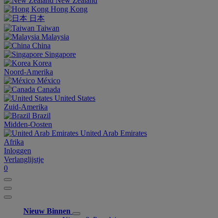
New Zealand
Hong Kong
日本
Taiwan
Malaysia
China
Singapore
Korea
Noord-Amerika
México
Canada
United States
Zuid-Amerika
Brazil
Midden-Oosten
United Arab Emirates
Afrika
Inloggen
Verlanglijstje
0
Nieuw Binnen