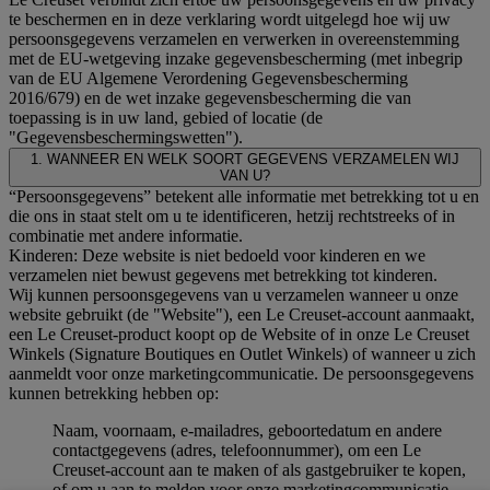
te beschermen en in deze verklaring wordt uitgelegd hoe wij uw
persoonsgegevens verzamelen en verwerken in overeenstemming
met de EU-wetgeving inzake gegevensbescherming (met inbegrip
van de EU Algemene Verordening Gegevensbescherming
2016/679) en de wet inzake gegevensbescherming die van
toepassing is in uw land, gebied of locatie (de
"Gegevensbeschermingswetten").
1. WANNEER EN WELK SOORT GEGEVENS VERZAMELEN WIJ
VAN U?
“Persoonsgegevens” betekent alle informatie met betrekking tot u en
die ons in staat stelt om u te identificeren, hetzij rechtstreeks of in
combinatie met andere informatie.
Kinderen: Deze website is niet bedoeld voor kinderen en we
verzamelen niet bewust gegevens met betrekking tot kinderen.
Wij kunnen persoonsgegevens van u verzamelen wanneer u onze
website gebruikt (de "Website"), een Le Creuset-account aanmaakt,
een Le Creuset-product koopt op de Website of in onze Le Creuset
Winkels (Signature Boutiques en Outlet Winkels) of wanneer u zich
aanmeldt voor onze marketingcommunicatie. De persoonsgegevens
kunnen betrekking hebben op:
Naam, voornaam, e-mailadres, geboortedatum en andere
contactgegevens (adres, telefoonnummer), om een Le
Creuset-account aan te maken of als gastgebruiker te kopen,
of om u aan te melden voor onze marketingcommunicatie