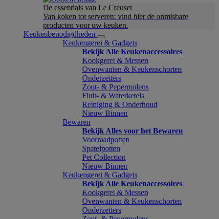
De essentials van Le Creuset
Van koken tot serveren: vind hier de onmisbare
producten voor uw keuken.
Keukenbenodigdheden
Keukengerei & Gadgets
Bekijk Alle Keukenaccessoires
Kookgerei & Messen
Ovenwanten & Keukenschorten
Onderzetters
Zout- & Pepermolens
Fluit- & Waterketels
Reiniging & Onderhoud
Nieuw Binnen
Bewaren
Bekijk Alles voor het Bewaren
Voorraadpotten
Spatelpotten
Pet Collection
Nieuw Binnen
Keukengerei & Gadgets
Bekijk Alle Keukenaccessoires
Kookgerei & Messen
Ovenwanten & Keukenschorten
Onderzetters
Zout- & Pepermolens