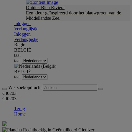
Ontdek Bleu Riviera
Een kleur geïnspireerd door het blauwgroen van de
Middellandse Zee.
Inloggen
Verlanglijstje
Inloggen
Verlanglijstje
Regio
BELGIË
taal
taal
BELGIË
taal
Wis zoekopdracht
CI0203
CI0203
Terug
Home