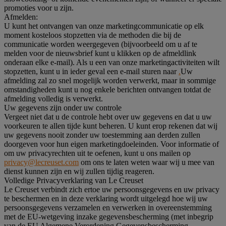
promoties voor u zijn.
Afmelden:
U kunt het ontvangen van onze marketingcommunicatie op elk
moment kosteloos stopzetten via de methoden die bij de
communicatie worden weergegeven (bijvoorbeeld om u af te
melden voor de nieuwsbrief kunt u klikken op de afmeldlink
onderaan elke e-mail). Als u een van onze marketingactiviteiten wilt
stopzetten, kunt u in ieder geval een e-mail sturen naar
.
Uw
afmelding zal zo snel mogelijk worden verwerkt, maar in sommige
omstandigheden kunt u nog enkele berichten ontvangen totdat de
afmelding volledig is verwerkt.
Uw gegevens zijn onder uw controle
Vergeet niet dat u de controle hebt over uw gegevens en dat u uw
voorkeuren te allen tijde kunt beheren. U kunt erop rekenen dat wij
uw gegevens nooit zonder uw toestemming aan derden zullen
doorgeven voor hun eigen marketingdoeleinden. Voor informatie of
om uw privacyrechten uit te oefenen, kunt u ons mailen op
privacy@lecreuset.com
om ons te laten weten waar wij u mee van
dienst kunnen zijn en wij zullen tijdig reageren.
Volledige Privacyverklaring van Le Creuset
Le Creuset verbindt zich ertoe uw persoonsgegevens en uw privacy
te beschermen en in deze verklaring wordt uitgelegd hoe wij uw
persoonsgegevens verzamelen en verwerken in overeenstemming
met de EU-wetgeving inzake gegevensbescherming (met inbegrip
van de EU Algemene Verordening Gegevensbescherming