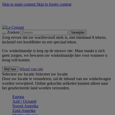
Skip to main content
Skip to footer content
Zomerse buitenmomenten met de BBQ Outdoor Collectie &
Thyme -
Shop Nu
De essentials van Le Creuset -
Ontdek Nu
Nieuwsbrieven: Registreer en bespaar 10%! -
Schrijf je nu in
Zoeken
Verwijder
Zorg ervoor dat uw wachtwoord sterk is, met minimaal 8 tekens,
inclusief een hoofdletter en een speciaal teken.
Uw winkelmandje is leeg op de nieuwe site. Maar maakt u zich
geen zorgen, we bewaren uw winkelmandje hier voor wanneer u
terug wilt komen.
Wissel van site
Blijf hier
Selecteer uw locatie
Selecteer uw locatie
Door uw locatie te veranderen, zal de inhoud van uw winkelwagen
worden verwijderd. Online gekochte artikelen kunnen alleen naar
het geselecteerde land worden verzonden.
Europa
Aziё / Oceaniё
Noord-Amerika
Zuid-Amerika