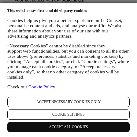
gegevens over uw online browsegeschiedenis (bv. online-
identificatienummers - zoals uw IP-adres, browserversie,
This website uses first- and third-party cookies
besturingssysteem, duur van het bezoek, terugkerende
Cookies help us give you a better experience on Le Creuset,
gebruiker, geografische oorsprong), verzameld tijdens uw
personalise content and ads, and analyse our traffic. We also
bezoeken aan de Website (ongeacht of u een geregistreerde
share information about your use of our site with our
gebruiker bent of niet), door gebruik te maken van logs en/of
advertising and analytics partners.
traceringstechnologieën zoals “cookies” (voor informatie over
het verzamelen van gegevens door middel van cookies, zie
“Necessary Cookies” cannot be disabled since they
ons
Cookiebeleid
, ter verbetering van onze diensten en
support web functionalities, but you can consent to all the other
advertenties, of voor onze statistische analyse; in de meeste
uses above (preferences, statistics and marketing cookies) by
gevallen zullen we u niet kunnen identificeren aan de hand
clicking “Accept all cookies”, or click “Cookie settings”, where
van deze technische informatie.
you manage each cookie category, or “Accept necessary
uw feedback, verzoeken, klachten, vragen of interacties met
cookies only”, so that no other category of cookies will be
ons (bijvoorbeeld uw berichten, chats, berichten op sociale
installed.
media, e-mails of telefoontjes).
Check our
Cookie Policy
.
De persoonsgegevens die van u worden verzameld wanneer u de
Website gebruikt of anderszins persoonlijk identificeerbare
ACCEPT NECESSARY COOKIES ONLY
informatie verstrekt, zijn op die manier beschermd en u hebt de
privacyrechten die in paragraaf 8 hieronder worden uitgelegd.
COOKIE SETTINGS
2. WIE VERZAMELT UW GEGEVENS?
De verwerkingsverantwoordelijke voor de e-commercediensten die
via de website worden aangeboden, is Le Creuset BENELUX NV
ACCEPT ALL COOKIES
met maatschappelijke zetel te Le Creuset Benelux NV,