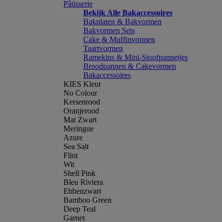
Pâtisserie
Bekijk Alle Bakaccessoires
Bakplaten & Bakvormen
Bakvormen Sets
Cake & Muffinvormen
Taartvormen
Ramekins & Mini-Stoofpannetjes
Broodpannen & Cakevormen
Bakaccessoires
KIES Kleur
No Colour
Kersenrood
Oranjerood
Mat Zwart
Meringue
Azure
Sea Salt
Flint
Wit
Shell Pink
Bleu Riviera
Ebbenzwart
Bamboo Green
Deep Teal
Garnet