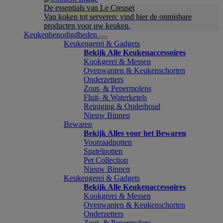
De essentials van Le Creuset
Van koken tot serveren: vind hier de onmisbare
producten voor uw keuken.
Keukenbenodigdheden
Keukengerei & Gadgets
Bekijk Alle Keukenaccessoires
Kookgerei & Messen
Ovenwanten & Keukenschorten
Onderzetters
Zout- & Pepermolens
Fluit- & Waterketels
Reiniging & Onderhoud
Nieuw Binnen
Bewaren
Bekijk Alles voor het Bewaren
Voorraadpotten
Spatelpotten
Pet Collection
Nieuw Binnen
Keukengerei & Gadgets
Bekijk Alle Keukenaccessoires
Kookgerei & Messen
Ovenwanten & Keukenschorten
Onderzetters
Zout- & Pepermolens