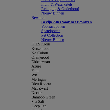
Fluit- & Waterketels
Reiniging & Onderhoud
Nieuw Binnen
Bewaren
Bekijk Alles voor het Bewaren
Voorraadpotten
Spatelpotten
Pet Collection
Nieuw Binnen
KIES Kleur
Kersenrood
No Colour
Oranjerood
Ebbenzwart
Azure
Flint
Wit
Meringue
Bleu Riviera
Mat Zwart
Nectar
Bamboo Green
Sea Salt
Deep Teal