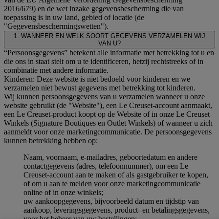
2016/679) en de wet inzake gegevensbescherming die van
toepassing is in uw land, gebied of locatie (de
"Gegevensbeschermingswetten").
1. WANNEER EN WELK SOORT GEGEVENS VERZAMELEN WIJ
VAN U?
“Persoonsgegevens” betekent alle informatie met betrekking tot u en
die ons in staat stelt om u te identificeren, hetzij rechtstreeks of in
combinatie met andere informatie.
Kinderen: Deze website is niet bedoeld voor kinderen en we
verzamelen niet bewust gegevens met betrekking tot kinderen.
Wij kunnen persoonsgegevens van u verzamelen wanneer u onze
website gebruikt (de "Website"), een Le Creuset-account aanmaakt,
een Le Creuset-product koopt op de Website of in onze Le Creuset
Winkels (Signature Boutiques en Outlet Winkels) of wanneer u zich
aanmeldt voor onze marketingcommunicatie. De persoonsgegevens
kunnen betrekking hebben op:
Naam, voornaam, e-mailadres, geboortedatum en andere
contactgegevens (adres, telefoonnummer), om een Le
Creuset-account aan te maken of als gastgebruiker te kopen,
of om u aan te melden voor onze marketingcommunicatie
online of in onze winkels;
uw aankoopgegevens, bijvoorbeeld datum en tijdstip van
aankoop, leveringsgegevens, product- en betalingsgegevens,
voor het beheer van uw bestellingen;