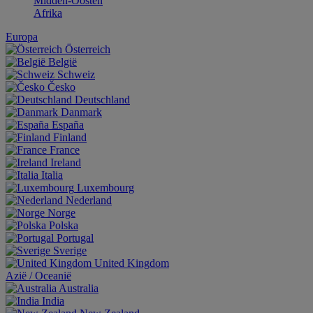
Midden-Oosten
Afrika
Europa
Österreich
België
Schweiz
Česko
Deutschland
Danmark
España
Finland
France
Ireland
Italia
Luxembourg
Nederland
Norge
Polska
Portugal
Sverige
United Kingdom
Aziё / Oceaniё
Australia
India