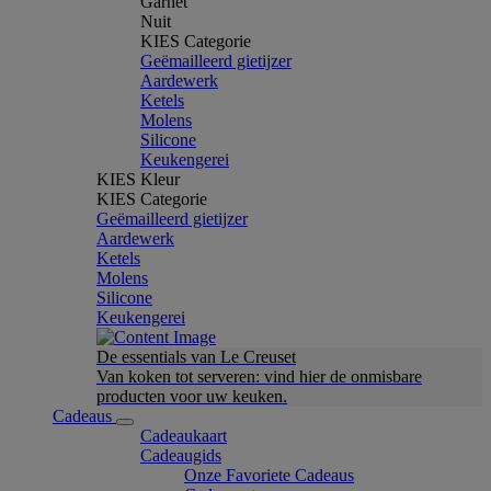
Garnet
Nuit
KIES Categorie
Geëmailleerd gietijzer
Aardewerk
Ketels
Molens
Silicone
Keukengerei
KIES Kleur
KIES Categorie
Geëmailleerd gietijzer
Aardewerk
Ketels
Molens
Silicone
Keukengerei
De essentials van Le Creuset
Van koken tot serveren: vind hier de onmisbare
producten voor uw keuken.
Cadeaus
Cadeaukaart
Cadeaugids
Onze Favoriete Cadeaus