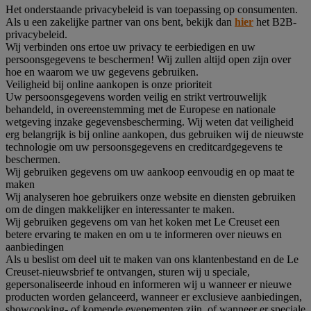
Het onderstaande privacybeleid is van toepassing op consumenten.
Als u een zakelijke partner van ons bent, bekijk dan
hier
het B2B-
privacybeleid.
Wij verbinden ons ertoe uw privacy te eerbiedigen en uw
persoonsgegevens te beschermen! Wij zullen altijd open zijn over
hoe en waarom we uw gegevens gebruiken.
Veiligheid bij online aankopen is onze prioriteit
Uw persoonsgegevens worden veilig en strikt vertrouwelijk
behandeld, in overeenstemming met de Europese en nationale
wetgeving inzake gegevensbescherming. Wij weten dat veiligheid
erg belangrijk is bij online aankopen, dus gebruiken wij de nieuwste
technologie om uw persoonsgegevens en creditcardgegevens te
beschermen.
Wij gebruiken gegevens om uw aankoop eenvoudig en op maat te
maken
Wij analyseren hoe gebruikers onze website en diensten gebruiken
om de dingen makkelijker en interessanter te maken.
Wij gebruiken gegevens om van het koken met Le Creuset een
betere ervaring te maken en om u te informeren over nieuws en
aanbiedingen
Als u beslist om deel uit te maken van ons klantenbestand en de Le
Creuset-nieuwsbrief te ontvangen, sturen wij u speciale,
gepersonaliseerde inhoud en informeren wij u wanneer er nieuwe
producten worden gelanceerd, wanneer er exclusieve aanbiedingen,
showcooking- of komende evenementen zijn, of wanneer er speciale