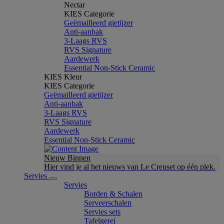
Nectar
KIES Categorie
Geëmailleerd gietijzer
Anti-aanbak
3-Laags RVS
RVS Signature
Aardewerk
Essential Non-Stick Ceramic
KIES Kleur
KIES Categorie
Geëmailleerd gietijzer
Anti-aanbak
3-Laags RVS
RVS Signature
Aardewerk
Essential Non-Stick Ceramic
Nieuw Binnen
Hier vind je al het nieuws van Le Creuset op één plek.
Servies
Servies
Borden & Schalen
Serveerschalen
Servies sets
Tafelgerei