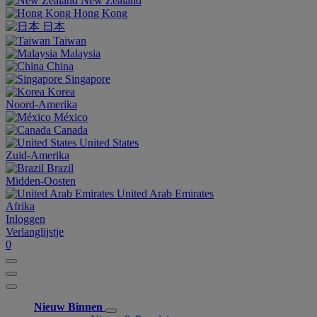
New Zealand
Hong Kong
日本
Taiwan
Malaysia
China
Singapore
Korea
Noord-Amerika
México
Canada
United States
Zuid-Amerika
Brazil
Midden-Oosten
United Arab Emirates
Afrika
Inloggen
Verlanglijstje
0
Nieuw Binnen