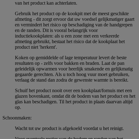
van het product kan achterlaten.
Gebruik het product op de kookpit met de meest geschikte
afmeting - dit zorgt ervoor dat uw voedsel gelijkmatiger gaart
en vermindert het risico op beschadiging van de handgrepen
en de randen. Dit is vooral belangrijk voor
inductiekookplaten: als u een zone met een verkeerde
afmeting gebruikt, bestaat het risico dat de kookplaat het
product niet 'herkent'.
Koken op gemiddelde of lage temperatuur levert de beste
resultaten op - zelfs voor bakken en braden. Laat de pan
geleidelijk opwarmen voor heerlijk smakende en gelijkmatig
gegaarde gerechten. Als u toch hoog vuur moet gebruiken,
verlaag de stand dan zodra de gewenste warmte is bereikt.
Schuif het product nooit over een kookplaat/fornuis met een
glazen bovenkant, omdat dit de bodem van het product en het
glas kan beschadigen. Til het product in plaats daarvan altijd
op.
Schoonmaken:
Wacht tot uw product is afgekoeld voordat u het reinigt.
Veeg eventuele restjes van de bodem en randen van het