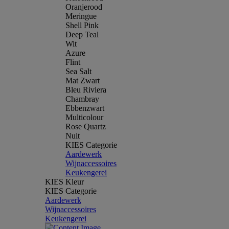
Oranjerood
Meringue
Shell Pink
Deep Teal
Wit
Azure
Flint
Sea Salt
Mat Zwart
Bleu Riviera
Chambray
Ebbenzwart
Multicolour
Rose Quartz
Nuit
KIES Categorie
Aardewerk
Wijnaccessoires
Keukengerei
KIES Kleur
KIES Categorie
Aardewerk
Wijnaccessoires
Keukengerei