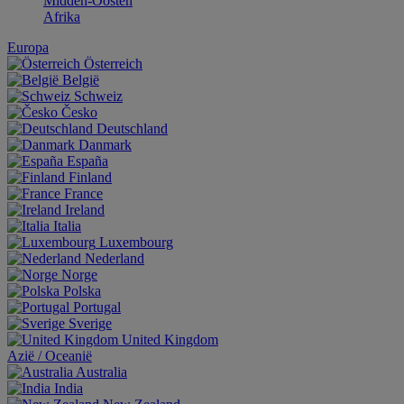
Midden-Oosten
Afrika
Europa
Österreich
België
Schweiz
Česko
Deutschland
Danmark
España
Finland
France
Ireland
Italia
Luxembourg
Nederland
Norge
Polska
Portugal
Sverige
United Kingdom
Aziё / Oceaniё
Australia
India