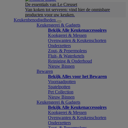
De essentials van Le Creuset
Van koken tot serveren: vind hier de onmisbare
producten voor uw keuken.
Keukenbenodigdheden
Keukengerei & Gadgets
Bekijk Alle Keukenaccessoires
Kookgerei & Messen
Ovenwanten & Keukenschorten
Onderzetters
Zout- & Pepermolens
Fluit- & Waterketels
Reiniging & Onderhoud
Nieuw Binnen
Bewaren
Bekijk Alles voor het Bewaren
Voorraadpotten
Spatelpotten
Pet Collection
Nieuw Binnen
Keukengerei & Gadgets
Bekijk Alle Keukenaccessoires
Kookgerei & Messen
Ovenwanten & Keukenschorten
Onderzetters
Zout- & Pepermolens