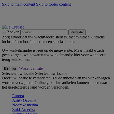
Skip to main content
Skip to footer content
Zomerse buitenmomenten met de BBQ Outdoor Collectie &
Thyme -
Shop Nu
De essentials van Le Creuset -
Ontdek Nu
Nieuwsbrieven: Registreer en bespaar 10%! -
Schrijf je nu in
Zoeken
Verwijder
Zorg ervoor dat uw wachtwoord sterk is, met minimaal 8 tekens,
inclusief een hoofdletter en een speciaal teken.
Uw winkelmandje is leeg op de nieuwe site. Maar maakt u zich
geen zorgen, we bewaren uw winkelmandje hier voor wanneer u
terug wilt komen.
Wissel van site
Blijf hier
Selecteer uw locatie
Selecteer uw locatie
Door uw locatie te veranderen, zal de inhoud van uw winkelwagen
worden verwijderd. Online gekochte artikelen kunnen alleen naar
het geselecteerde land worden verzonden.
Europa
Aziё / Oceaniё
Noord-Amerika
Zuid-Amerika