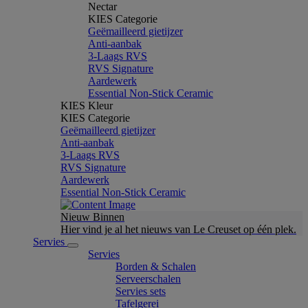
Nectar
KIES Categorie
Geëmailleerd gietijzer
Anti-aanbak
3-Laags RVS
RVS Signature
Aardewerk
Essential Non-Stick Ceramic
KIES Kleur
KIES Categorie
Geëmailleerd gietijzer
Anti-aanbak
3-Laags RVS
RVS Signature
Aardewerk
Essential Non-Stick Ceramic
Nieuw Binnen
Hier vind je al het nieuws van Le Creuset op één plek.
Servies
Servies
Borden & Schalen
Serveerschalen
Servies sets
Tafelgerei