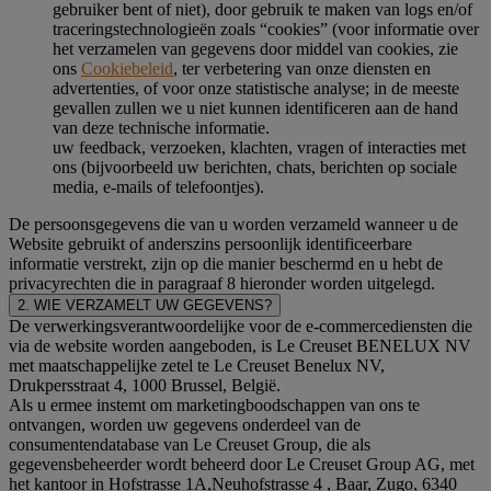
gebruiker bent of niet), door gebruik te maken van logs en/of
traceringstechnologieën zoals “cookies” (voor informatie over
het verzamelen van gegevens door middel van cookies, zie
ons
Cookiebeleid
, ter verbetering van onze diensten en
advertenties, of voor onze statistische analyse; in de meeste
gevallen zullen we u niet kunnen identificeren aan de hand
van deze technische informatie.
uw feedback, verzoeken, klachten, vragen of interacties met
ons (bijvoorbeeld uw berichten, chats, berichten op sociale
media, e-mails of telefoontjes).
De persoonsgegevens die van u worden verzameld wanneer u de
Website gebruikt of anderszins persoonlijk identificeerbare
informatie verstrekt, zijn op die manier beschermd en u hebt de
privacyrechten die in paragraaf 8 hieronder worden uitgelegd.
2. WIE VERZAMELT UW GEGEVENS?
De verwerkingsverantwoordelijke voor de e-commercediensten die
via de website worden aangeboden, is Le Creuset BENELUX NV
met maatschappelijke zetel te Le Creuset Benelux NV,
Drukpersstraat 4, 1000 Brussel, België.
Als u ermee instemt om marketingboodschappen van ons te
ontvangen, worden uw gegevens onderdeel van de
consumentendatabase van Le Creuset Group, die als
gegevensbeheerder wordt beheerd door Le Creuset Group AG, met
het kantoor in Hofstrasse 1A,Neuhofstrasse 4 , Baar, Zugo, 6340