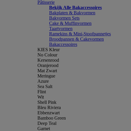
Pâtisserie
Bekijk Alle Bakaccessoires
Bakplaten & Bakvormen
Bakvormen Sets
Cake & Muffinvormen
Taartvormen
Ramekins & Mini-Stoofpannetjes
Broodpannen & Cakevormen
Bakaccessoires
KIES Kleur
No Colour
Kersenrood
Oranjerood
Mat Zwart
Meringue
Azure
Sea Salt
Flint
Wit
Shell Pink
Bleu Riviera
Ebbenzwart
Bamboo Green
Deep Teal
Garnet