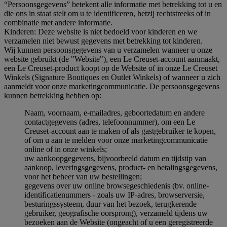
“Persoonsgegevens” betekent alle informatie met betrekking tot u en
die ons in staat stelt om u te identificeren, hetzij rechtstreeks of in
combinatie met andere informatie.
Kinderen: Deze website is niet bedoeld voor kinderen en we
verzamelen niet bewust gegevens met betrekking tot kinderen.
Wij kunnen persoonsgegevens van u verzamelen wanneer u onze
website gebruikt (de "Website"), een Le Creuset-account aanmaakt,
een Le Creuset-product koopt op de Website of in onze Le Creuset
Winkels (Signature Boutiques en Outlet Winkels) of wanneer u zich
aanmeldt voor onze marketingcommunicatie. De persoonsgegevens
kunnen betrekking hebben op:
Naam, voornaam, e-mailadres, geboortedatum en andere
contactgegevens (adres, telefoonnummer), om een Le
Creuset-account aan te maken of als gastgebruiker te kopen,
of om u aan te melden voor onze marketingcommunicatie
online of in onze winkels;
uw aankoopgegevens, bijvoorbeeld datum en tijdstip van
aankoop, leveringsgegevens, product- en betalingsgegevens,
voor het beheer van uw bestellingen;
gegevens over uw online browsegeschiedenis (bv. online-
identificatienummers - zoals uw IP-adres, browserversie,
besturingssysteem, duur van het bezoek, terugkerende
gebruiker, geografische oorsprong), verzameld tijdens uw
bezoeken aan de Website (ongeacht of u een geregistreerde