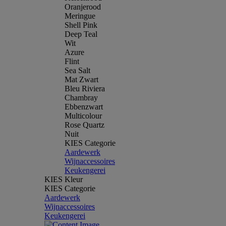
Oranjerood
Meringue
Shell Pink
Deep Teal
Wit
Azure
Flint
Sea Salt
Mat Zwart
Bleu Riviera
Chambray
Ebbenzwart
Multicolour
Rose Quartz
Nuit
KIES Categorie
Aardewerk
Wijnaccessoires
Keukengerei
KIES Kleur
KIES Categorie
Aardewerk
Wijnaccessoires
Keukengerei