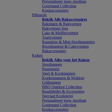
Personaliseer jouw stoofpan
Gourmand Collection
Kookaccessoires
Pâtisserie
Bekijk Alle Bakaccessoires
Bakplaten & Bakvormen
Bakvormen Sets
Cake & Muffinvormen
Taartvormen
Ramekins & Mini-Stoofpannetjes
Broodpannen & Cakevormen
Bakaccessoires
Koken
Bekijk Alles voor het Koken
Stoofpannen
Pannensets
Steel & Kookpannen
Koekenpannen & Wokken
Grillpannen
BBQ Outdoor Collection
Braadsledes & Accessoires
Speciaal Kookgerei
Personaliseer jouw stoofpan
Gourmand Collection
Kookaccessoires