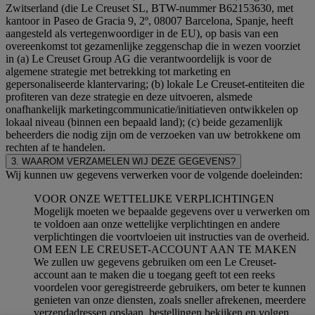
Zwitserland (die Le Creuset SL, BTW-nummer B62153630, met
kantoor in Paseo de Gracia 9, 2º, 08007 Barcelona, Spanje, heeft
aangesteld als vertegenwoordiger in de EU), op basis van een
overeenkomst tot gezamenlijke zeggenschap die in wezen voorziet
in (a) Le Creuset Group AG die verantwoordelijk is voor de
algemene strategie met betrekking tot marketing en
gepersonaliseerde klantervaring; (b) lokale Le Creuset-entiteiten die
profiteren van deze strategie en deze uitvoeren, alsmede
onafhankelijk marketingcommunicatie/initiatieven ontwikkelen op
lokaal niveau (binnen een bepaald land); (c) beide gezamenlijk
beheerders die nodig zijn om de verzoeken van uw betrokkene om
rechten af te handelen.
3. WAAROM VERZAMELEN WIJ DEZE GEGEVENS?
Wij kunnen uw gegevens verwerken voor de volgende doeleinden:
VOOR ONZE WETTELIJKE VERPLICHTINGEN
Mogelijk moeten we bepaalde gegevens over u verwerken om
te voldoen aan onze wettelijke verplichtingen en andere
verplichtingen die voortvloeien uit instructies van de overheid.
OM EEN LE CREUSET-ACCOUNT AAN TE MAKEN
We zullen uw gegevens gebruiken om een Le Creuset-
account aan te maken die u toegang geeft tot een reeks
voordelen voor geregistreerde gebruikers, om beter te kunnen
genieten van onze diensten, zoals sneller afrekenen, meerdere
verzendadressen opslaan, bestellingen bekijken en volgen.