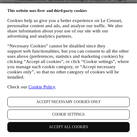
Elke verwerkingsactiviteit is vereist om ons in staat te stellen
deze diensten aan u als Le Creuset-accounthouder te leveren.
This website uses first- and third-party cookies
OM UW BESTELLINGEN TE BEHEREN EN OM ONZE
Cookies help us give you a better experience on Le Creuset,
PRODUCTEN, DIENSTEN EN ASSISTENTIE AAN U
personalise content and ads, and analyse our traffic. We also
TE LEVEREN
share information about your use of our site with our
Wij zullen uw gegevens gebruiken om onze contractuele
advertising and analytics partners.
relatie met u, uw aankoop van producten op de Website, uw
gebruik van de Website, eventuele latere hulp na de verkoop
“Necessary Cookies” cannot be disabled since they
of uw deelname aan onze wedstrijden te beheren. Mogelijk
support web functionalities, but you can consent to all the other
moeten we bepaalde gegevens over u verwerken voor onze
uses above (preferences, statistics and marketing cookies) by
administratieve doeleinden die verband houden met onze
clicking “Accept all cookies”, or click “Cookie settings”, where
contractuele relatie met u, zoals de boekhouding, facturering
you manage each cookie category, or “Accept necessary
en controle, verificatie van betaalkaarten, fraudescreening,
cookies only”, so that no other category of cookies will be
veiligheid, beveiliging, systeemtests, onderhoud en statistische
installed.
analyse. Af en toe moeten we mogelijk om administratieve of
Check our
Cookie Policy
.
operationele redenen contact met u opnemen. Bijvoorbeeld
om u een bevestiging van uw aankoop te sturen. We zullen
uw persoonsgegevens ook gebruiken om uw verzoeken te
ACCEPT NECESSARY COOKIES ONLY
beantwoorden die via onze Websiteformulieren of andere
kanalen worden verzonden. Deze verwerkingsactiviteit is
vereist om ons in staat te stellen onze diensten aan u te
COOKIE SETTINGS
leveren. Wij kunnen uw gegevens verwerken op basis van
ons legitiem belang (naar behoren rekening houdend met uw
ACCEPT ALL COOKIES
rechten en vrijheden) om u opvolg-e-mails te sturen in het
geval u artikelen aan onze online winkelwagen hebt