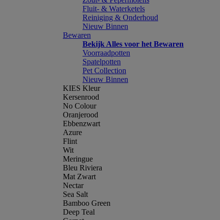
Fluit- & Waterketels
Reiniging & Onderhoud
Nieuw Binnen
Bewaren
Bekijk Alles voor het Bewaren
Voorraadpotten
Spatelpotten
Pet Collection
Nieuw Binnen
KIES Kleur
Kersenrood
No Colour
Oranjerood
Ebbenzwart
Azure
Flint
Wit
Meringue
Bleu Riviera
Mat Zwart
Nectar
Sea Salt
Bamboo Green
Deep Teal