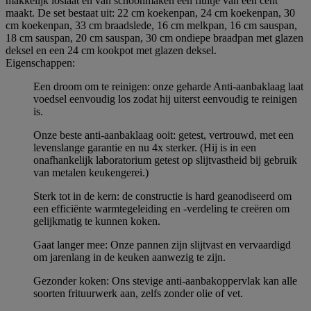
makkelijk loslaat en van schoonmaken een fluitje van een cent
maakt. De set bestaat uit: 22 cm koekenpan, 24 cm koekenpan, 30
cm koekenpan, 33 cm braadslede, 16 cm melkpan, 16 cm sauspan,
18 cm sauspan, 20 cm sauspan, 30 cm ondiepe braadpan met glazen
deksel en een 24 cm kookpot met glazen deksel.
Eigenschappen:
Een droom om te reinigen: onze geharde Anti-aanbaklaag laat
voedsel eenvoudig los zodat hij uiterst eenvoudig te reinigen
is.
Onze beste anti-aanbaklaag ooit: getest, vertrouwd, met een
levenslange garantie en nu 4x sterker. (Hij is in een
onafhankelijk laboratorium getest op slijtvastheid bij gebruik
van metalen keukengerei.)
Sterk tot in de kern: de constructie is hard geanodiseerd om
een efficiënte warmtegeleiding en -verdeling te creëren om
gelijkmatig te kunnen koken.
Gaat langer mee: Onze pannen zijn slijtvast en vervaardigd
om jarenlang in de keuken aanwezig te zijn.
Gezonder koken: Ons stevige anti-aanbakoppervlak kan alle
soorten frituurwerk aan, zelfs zonder olie of vet.