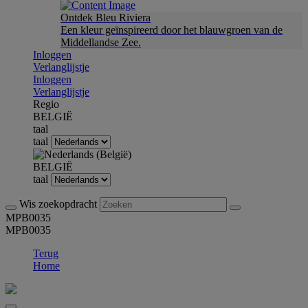
Ontdek Bleu Riviera
Een kleur geïnspireerd door het blauwgroen van de
Middellandse Zee.
Inloggen
Verlanglijstje
Inloggen
Verlanglijstje
Regio
BELGIË
taal
taal
BELGIË
taal
Wis zoekopdracht
MPB0035
MPB0035
Terug
Home