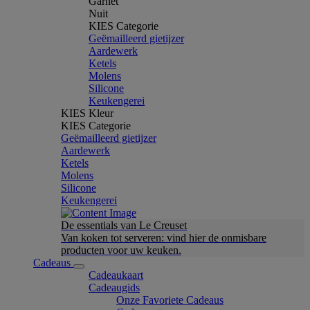
Garnet
Nuit
KIES Categorie
Geëmailleerd gietijzer
Aardewerk
Ketels
Molens
Silicone
Keukengerei
KIES Kleur
KIES Categorie
Geëmailleerd gietijzer
Aardewerk
Ketels
Molens
Silicone
Keukengerei
De essentials van Le Creuset
Van koken tot serveren: vind hier de onmisbare
producten voor uw keuken.
Cadeaus
Cadeaukaart
Cadeaugids
Onze Favoriete Cadeaus