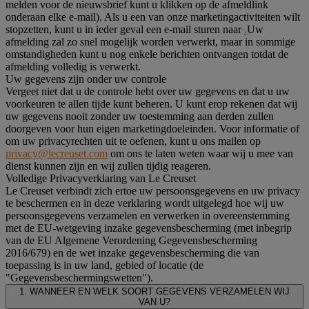
melden voor de nieuwsbrief kunt u klikken op de afmeldlink
onderaan elke e-mail). Als u een van onze marketingactiviteiten wilt
stopzetten, kunt u in ieder geval een e-mail sturen naar
.
Uw
afmelding zal zo snel mogelijk worden verwerkt, maar in sommige
omstandigheden kunt u nog enkele berichten ontvangen totdat de
afmelding volledig is verwerkt.
Uw gegevens zijn onder uw controle
Vergeet niet dat u de controle hebt over uw gegevens en dat u uw
voorkeuren te allen tijde kunt beheren. U kunt erop rekenen dat wij
uw gegevens nooit zonder uw toestemming aan derden zullen
doorgeven voor hun eigen marketingdoeleinden. Voor informatie of
om uw privacyrechten uit te oefenen, kunt u ons mailen op
privacy@lecreuset.com
om ons te laten weten waar wij u mee van
dienst kunnen zijn en wij zullen tijdig reageren.
Volledige Privacyverklaring van Le Creuset
Le Creuset verbindt zich ertoe uw persoonsgegevens en uw privacy
te beschermen en in deze verklaring wordt uitgelegd hoe wij uw
persoonsgegevens verzamelen en verwerken in overeenstemming
met de EU-wetgeving inzake gegevensbescherming (met inbegrip
van de EU Algemene Verordening Gegevensbescherming
2016/679) en de wet inzake gegevensbescherming die van
toepassing is in uw land, gebied of locatie (de
"Gegevensbeschermingswetten").
1. WANNEER EN WELK SOORT GEGEVENS VERZAMELEN WIJ
VAN U?