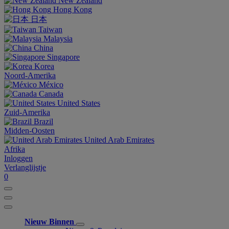
New Zealand
Hong Kong
日本
Taiwan
Malaysia
China
Singapore
Korea
Noord-Amerika
México
Canada
United States
Zuid-Amerika
Brazil
Midden-Oosten
United Arab Emirates
Afrika
Inloggen
Verlanglijstje
0
Nieuw Binnen