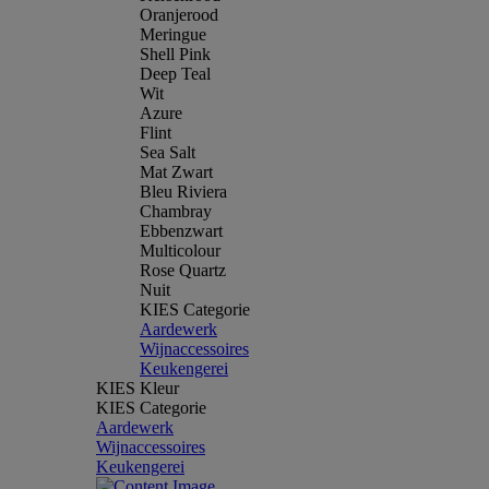
Oranjerood
Meringue
Shell Pink
Deep Teal
Wit
Azure
Flint
Sea Salt
Mat Zwart
Bleu Riviera
Chambray
Ebbenzwart
Multicolour
Rose Quartz
Nuit
KIES Categorie
Aardewerk
Wijnaccessoires
Keukengerei
KIES Kleur
KIES Categorie
Aardewerk
Wijnaccessoires
Keukengerei