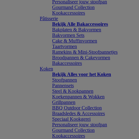
Personaliseer jouw stoofpan
Gourmand Collection
Kookaccessoires
Pâtisserie
Bekijk Alle Bakaccessoires
Bakplaten & Bakvormen
Bakvormen Sets
Cake & Muffinvormen
Taartvormen
Ramekins & Mini-Stoofpannetjes
Broodpannen & Cakevormen
Bakaccessoires
Koken
Bekijk Alles voor het Koken
Stoofpannen
Pannensets
Steel & Kookpannen
Koekenpannen & Wokken
Grillpannen
BBQ Outdoor Collection
Braadsledes & Accessoires
Speciaal Kookgerei
Personaliseer jouw stoofpan
Gourmand Collection
Kookaccessoires