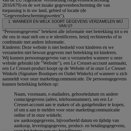
2016/679) en de wet inzake gegevensbescherming die van
toepassing is in uw land, gebied of locatie (de
"Gegevensbeschermingswetten").
1. WANNEER EN WELK SOORT GEGEVENS VERZAMELEN WIJ
VAN U?
“Persoonsgegevens” betekent alle informatie met betrekking tot u en
die ons in staat stelt om u te identificeren, hetzij rechtstreeks of in
combinatie met andere informatie.
Kinderen: Deze website is niet bedoeld voor kinderen en we
verzamelen niet bewust gegevens met betrekking tot kinderen.
Wij kunnen persoonsgegevens van u verzamelen wanneer u onze
website gebruikt (de "Website"), een Le Creuset-account aanmaakt,
een Le Creuset-product koopt op de Website of in onze Le Creuset
Winkels (Signature Boutiques en Outlet Winkels) of wanneer u zich
aanmeldt voor onze marketingcommunicatie. De persoonsgegevens
kunnen betrekking hebben op:
Naam, voornaam, e-mailadres, geboortedatum en andere
contactgegevens (adres, telefoonnummer), om een Le
Creuset-account aan te maken of als gastgebruiker te kopen,
of om u aan te melden voor onze marketingcommunicatie
online of in onze winkels;
uw aankoopgegevens, bijvoorbeeld datum en tijdstip van
aankoop, leveringsgegevens, product- en betalingsgegevens,
voor het beheer van uw bestellingen;