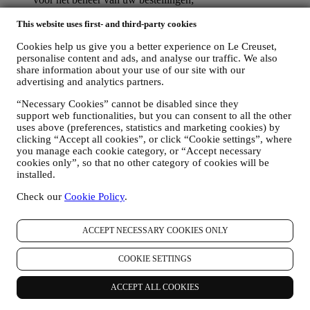
gegevens over uw online browsegeschiedenis (bv. online-
identificatienummers - zoals uw IP-adres, browserversie,
This website uses first- and third-party cookies
besturingssysteem, duur van het bezoek, terugkerende
Cookies help us give you a better experience on Le Creuset,
gebruiker, geografische oorsprong), verzameld tijdens uw
personalise content and ads, and analyse our traffic. We also
bezoeken aan de Website (ongeacht of u een geregistreerde
share information about your use of our site with our
gebruiker bent of niet), door gebruik te maken van logs en/of
advertising and analytics partners.
traceringstechnologieën zoals “cookies” (voor informatie over
het verzamelen van gegevens door middel van cookies, zie
“Necessary Cookies” cannot be disabled since they
ons
Cookiebeleid
, ter verbetering van onze diensten en
support web functionalities, but you can consent to all the other
advertenties, of voor onze statistische analyse; in de meeste
uses above (preferences, statistics and marketing cookies) by
gevallen zullen we u niet kunnen identificeren aan de hand
clicking “Accept all cookies”, or click “Cookie settings”, where
van deze technische informatie.
you manage each cookie category, or “Accept necessary
uw feedback, verzoeken, klachten, vragen of interacties met
cookies only”, so that no other category of cookies will be
ons (bijvoorbeeld uw berichten, chats, berichten op sociale
installed.
media, e-mails of telefoontjes).
Check our
Cookie Policy
.
De persoonsgegevens die van u worden verzameld wanneer u de
Website gebruikt of anderszins persoonlijk identificeerbare
ACCEPT NECESSARY COOKIES ONLY
informatie verstrekt, zijn op die manier beschermd en u hebt de
privacyrechten die in paragraaf 8 hieronder worden uitgelegd.
COOKIE SETTINGS
2. WIE VERZAMELT UW GEGEVENS?
De verwerkingsverantwoordelijke voor de e-commercediensten die
via de website worden aangeboden, is Le Creuset BENELUX NV
ACCEPT ALL COOKIES
met maatschappelijke zetel te Le Creuset Benelux NV,