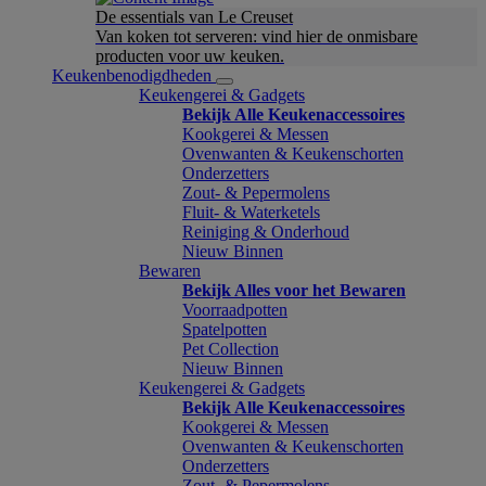
De essentials van Le Creuset
Van koken tot serveren: vind hier de onmisbare
producten voor uw keuken.
Keukenbenodigdheden
Keukengerei & Gadgets
Bekijk Alle Keukenaccessoires
Kookgerei & Messen
Ovenwanten & Keukenschorten
Onderzetters
Zout- & Pepermolens
Fluit- & Waterketels
Reiniging & Onderhoud
Nieuw Binnen
Bewaren
Bekijk Alles voor het Bewaren
Voorraadpotten
Spatelpotten
Pet Collection
Nieuw Binnen
Keukengerei & Gadgets
Bekijk Alle Keukenaccessoires
Kookgerei & Messen
Ovenwanten & Keukenschorten
Onderzetters
Zout- & Pepermolens