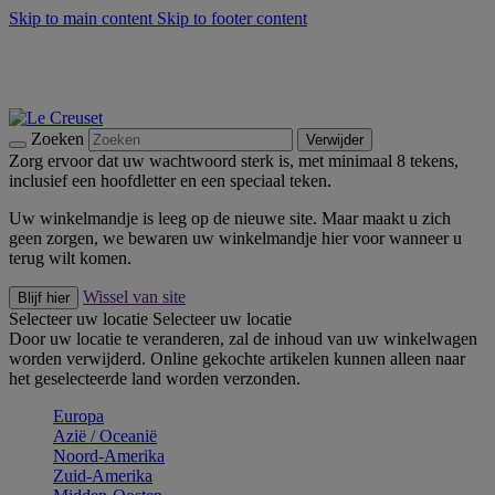
Skip to main content
Skip to footer content
Zomerse buitenmomenten met de BBQ Outdoor Collectie &
Thyme -
Shop Nu
De essentials van Le Creuset -
Ontdek Nu
Nieuwsbrieven: Registreer en bespaar 10%! -
Schrijf je nu in
Zoeken
Verwijder
Zorg ervoor dat uw wachtwoord sterk is, met minimaal 8 tekens,
inclusief een hoofdletter en een speciaal teken.
Uw winkelmandje is leeg op de nieuwe site. Maar maakt u zich
geen zorgen, we bewaren uw winkelmandje hier voor wanneer u
terug wilt komen.
Wissel van site
Blijf hier
Selecteer uw locatie
Selecteer uw locatie
Door uw locatie te veranderen, zal de inhoud van uw winkelwagen
worden verwijderd. Online gekochte artikelen kunnen alleen naar
het geselecteerde land worden verzonden.
Europa
Aziё / Oceaniё
Noord-Amerika
Zuid-Amerika