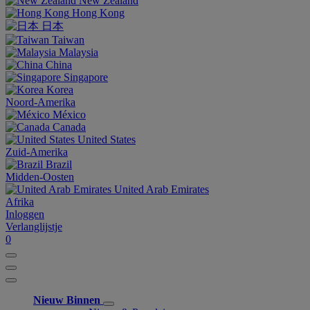
New Zealand
Hong Kong
日本
Taiwan
Malaysia
China
Singapore
Korea
Noord-Amerika
México
Canada
United States
Zuid-Amerika
Brazil
Midden-Oosten
United Arab Emirates
Afrika
Inloggen
Verlanglijstje
0
Nieuw Binnen