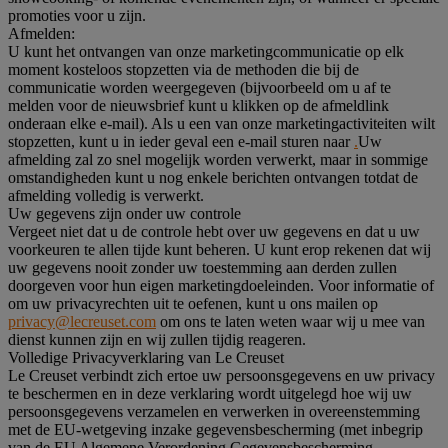
promoties voor u zijn.
Afmelden:
U kunt het ontvangen van onze marketingcommunicatie op elk
moment kosteloos stopzetten via de methoden die bij de
communicatie worden weergegeven (bijvoorbeeld om u af te
melden voor de nieuwsbrief kunt u klikken op de afmeldlink
onderaan elke e-mail). Als u een van onze marketingactiviteiten wilt
stopzetten, kunt u in ieder geval een e-mail sturen naar
.
Uw
afmelding zal zo snel mogelijk worden verwerkt, maar in sommige
omstandigheden kunt u nog enkele berichten ontvangen totdat de
afmelding volledig is verwerkt.
Uw gegevens zijn onder uw controle
Vergeet niet dat u de controle hebt over uw gegevens en dat u uw
voorkeuren te allen tijde kunt beheren. U kunt erop rekenen dat wij
uw gegevens nooit zonder uw toestemming aan derden zullen
doorgeven voor hun eigen marketingdoeleinden. Voor informatie of
om uw privacyrechten uit te oefenen, kunt u ons mailen op
privacy@lecreuset.com
om ons te laten weten waar wij u mee van
dienst kunnen zijn en wij zullen tijdig reageren.
Volledige Privacyverklaring van Le Creuset
Le Creuset verbindt zich ertoe uw persoonsgegevens en uw privacy
te beschermen en in deze verklaring wordt uitgelegd hoe wij uw
persoonsgegevens verzamelen en verwerken in overeenstemming
met de EU-wetgeving inzake gegevensbescherming (met inbegrip
van de EU Algemene Verordening Gegevensbescherming