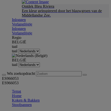
Ontdek Bleu Riviera
Een kleur geïnspireerd door het blauwgroen van de
Middellandse Zee.
Inloggen
Verlanglijstje
Inloggen
Verlanglijstje
Regio
BELGIË
taal
taal
BELGIË
taal
Wis zoekopdracht
ES966053
ES966053
Terug
Home
Koken & Bakken
Stoofpannen