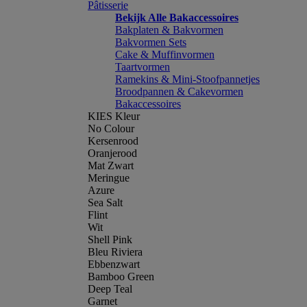
Pâtisserie
Bekijk Alle Bakaccessoires
Bakplaten & Bakvormen
Bakvormen Sets
Cake & Muffinvormen
Taartvormen
Ramekins & Mini-Stoofpannetjes
Broodpannen & Cakevormen
Bakaccessoires
KIES Kleur
No Colour
Kersenrood
Oranjerood
Mat Zwart
Meringue
Azure
Sea Salt
Flint
Wit
Shell Pink
Bleu Riviera
Ebbenzwart
Bamboo Green
Deep Teal
Garnet