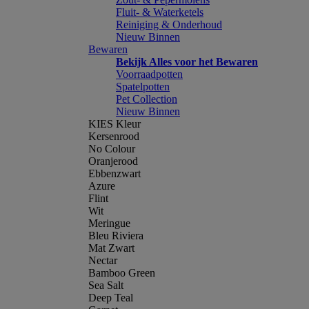
Fluit- & Waterketels
Reiniging & Onderhoud
Nieuw Binnen
Bewaren
Bekijk Alles voor het Bewaren
Voorraadpotten
Spatelpotten
Pet Collection
Nieuw Binnen
KIES Kleur
Kersenrood
No Colour
Oranjerood
Ebbenzwart
Azure
Flint
Wit
Meringue
Bleu Riviera
Mat Zwart
Nectar
Bamboo Green
Sea Salt
Deep Teal