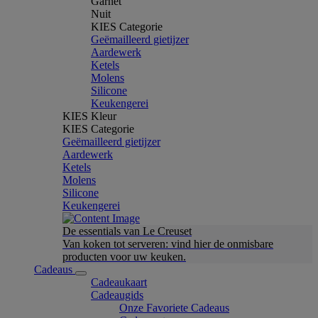
Garnet
Nuit
KIES Categorie
Geëmailleerd gietijzer
Aardewerk
Ketels
Molens
Silicone
Keukengerei
KIES Kleur
KIES Categorie
Geëmailleerd gietijzer
Aardewerk
Ketels
Molens
Silicone
Keukengerei
De essentials van Le Creuset
Van koken tot serveren: vind hier de onmisbare
producten voor uw keuken.
Cadeaus
Cadeaukaart
Cadeaugids
Onze Favoriete Cadeaus