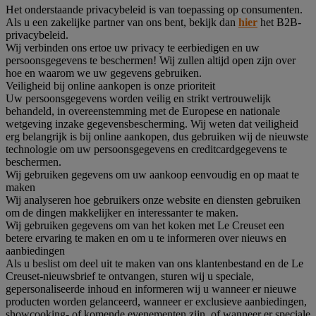
Het onderstaande privacybeleid is van toepassing op consumenten.
Als u een zakelijke partner van ons bent, bekijk dan
hier
het B2B-
privacybeleid.
Wij verbinden ons ertoe uw privacy te eerbiedigen en uw
persoonsgegevens te beschermen! Wij zullen altijd open zijn over
hoe en waarom we uw gegevens gebruiken.
Veiligheid bij online aankopen is onze prioriteit
Uw persoonsgegevens worden veilig en strikt vertrouwelijk
behandeld, in overeenstemming met de Europese en nationale
wetgeving inzake gegevensbescherming. Wij weten dat veiligheid
erg belangrijk is bij online aankopen, dus gebruiken wij de nieuwste
technologie om uw persoonsgegevens en creditcardgegevens te
beschermen.
Wij gebruiken gegevens om uw aankoop eenvoudig en op maat te
maken
Wij analyseren hoe gebruikers onze website en diensten gebruiken
om de dingen makkelijker en interessanter te maken.
Wij gebruiken gegevens om van het koken met Le Creuset een
betere ervaring te maken en om u te informeren over nieuws en
aanbiedingen
Als u beslist om deel uit te maken van ons klantenbestand en de Le
Creuset-nieuwsbrief te ontvangen, sturen wij u speciale,
gepersonaliseerde inhoud en informeren wij u wanneer er nieuwe
producten worden gelanceerd, wanneer er exclusieve aanbiedingen,
showcooking- of komende evenementen zijn, of wanneer er speciale