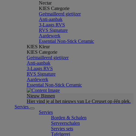
Nectar
KIES Categorie
Geëmailleerd gietijzer
Anti-aanbak
3-Laags RVS
RVS Signature
Aardewerk
Essential Non-Stick Ceramic
KIES Kleur
KIES Categorie
Geëmailleerd gietijzer
Anti-aanbak
3-Laags RVS
RVS Signature
Aardewerk
Essential Non-Stick Ceramic
Nieuw Binnen
Hier vind je al het nieuws van Le Creuset op één plek.
Servies
Servies
Borden & Schalen
Serveerschalen
Servies sets
Tafelgerei