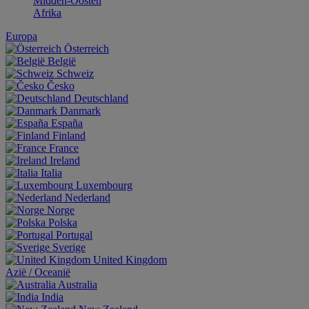
Midden-Oosten
Afrika
Europa
Österreich
België
Schweiz
Česko
Deutschland
Danmark
España
Finland
France
Ireland
Italia
Luxembourg
Nederland
Norge
Polska
Portugal
Sverige
United Kingdom
Aziё / Oceaniё
Australia
India