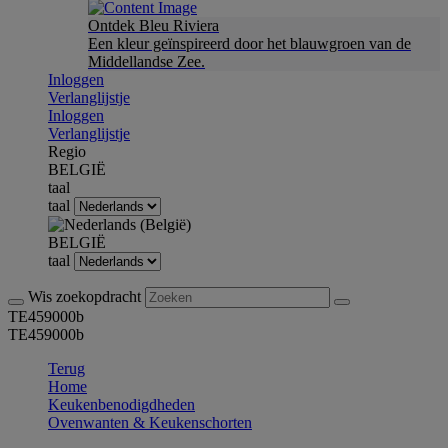
Ontdek Bleu Riviera
Een kleur geïnspireerd door het blauwgroen van de
Middellandse Zee.
Inloggen
Verlanglijstje
Inloggen
Verlanglijstje
Regio
BELGIË
taal
taal
BELGIË
taal
Wis zoekopdracht
TE459000b
TE459000b
Terug
Home
Keukenbenodigdheden
Ovenwanten & Keukenschorten