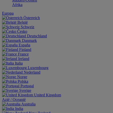
Midden-Oosten
Afrika
Europa
Österreich
België
Schweiz
Česko
Deutschland
Danmark
España
Finland
France
Ireland
Italia
Luxembourg
Nederland
Norge
Polska
Portugal
Sverige
United Kingdom
Aziё / Oceaniё
Australia
India