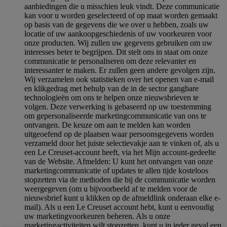
aanbiedingen die u misschien leuk vindt. Deze communicatie
kan voor u worden geselecteerd of op maat worden gemaakt
op basis van de gegevens die we over u hebben, zoals uw
locatie of uw aankoopgeschiedenis of uw voorkeuren voor
onze producten. Wij zullen uw gegevens gebruiken om uw
interesses beter te begrijpen. Dit stelt ons in staat om onze
communicatie te personaliseren om deze relevanter en
interessanter te maken. Er zullen geen andere gevolgen zijn.
Wij verzamelen ook statistieken over het openen van e-mail
en klikgedrag met behulp van de in de sector gangbare
technologieën om ons te helpen onze nieuwsbrieven te
volgen. Deze verwerking is gebaseerd op uw toestemming
om gepersonaliseerde marketingcommunicatie van ons te
ontvangen. De keuze om aan te melden kan worden
uitgeoefend op de plaatsen waar persoonsgegevens worden
verzameld door het juiste selectievakje aan te vinken of, als u
een Le Creuset-account heeft, via het Mijn account-gedeelte
van de Website.
Afmelden
: U kunt het ontvangen van onze
marketingcommunicatie of updates te allen tijde kosteloos
stopzetten via de methoden die bij de communicatie worden
weergegeven (om u bijvoorbeeld af te melden voor de
nieuwsbrief kunt u klikken op de afmeldlink onderaan elke e-
mail). Als u een Le Creuset account hebt, kunt u eenvoudig
uw marketingvoorkeuren beheren. Als u onze
marketingactiviteiten wilt stopzetten, kunt u in ieder geval een