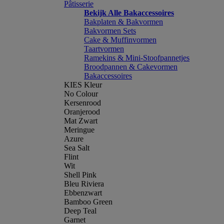
Pâtisserie
Bekijk Alle Bakaccessoires
Bakplaten & Bakvormen
Bakvormen Sets
Cake & Muffinvormen
Taartvormen
Ramekins & Mini-Stoofpannetjes
Broodpannen & Cakevormen
Bakaccessoires
KIES Kleur
No Colour
Kersenrood
Oranjerood
Mat Zwart
Meringue
Azure
Sea Salt
Flint
Wit
Shell Pink
Bleu Riviera
Ebbenzwart
Bamboo Green
Deep Teal
Garnet