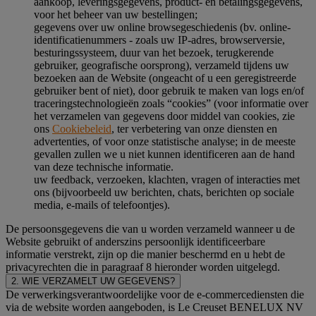
aankoop, leveringsgegevens, product- en betalingsgegevens,
voor het beheer van uw bestellingen;
gegevens over uw online browsegeschiedenis (bv. online-
identificatienummers - zoals uw IP-adres, browserversie,
besturingssysteem, duur van het bezoek, terugkerende
gebruiker, geografische oorsprong), verzameld tijdens uw
bezoeken aan de Website (ongeacht of u een geregistreerde
gebruiker bent of niet), door gebruik te maken van logs en/of
traceringstechnologieën zoals “cookies” (voor informatie over
het verzamelen van gegevens door middel van cookies, zie
ons
Cookiebeleid
, ter verbetering van onze diensten en
advertenties, of voor onze statistische analyse; in de meeste
gevallen zullen we u niet kunnen identificeren aan de hand
van deze technische informatie.
uw feedback, verzoeken, klachten, vragen of interacties met
ons (bijvoorbeeld uw berichten, chats, berichten op sociale
media, e-mails of telefoontjes).
De persoonsgegevens die van u worden verzameld wanneer u de
Website gebruikt of anderszins persoonlijk identificeerbare
informatie verstrekt, zijn op die manier beschermd en u hebt de
privacyrechten die in paragraaf 8 hieronder worden uitgelegd.
2. WIE VERZAMELT UW GEGEVENS?
De verwerkingsverantwoordelijke voor de e-commercediensten die
via de website worden aangeboden, is Le Creuset BENELUX NV