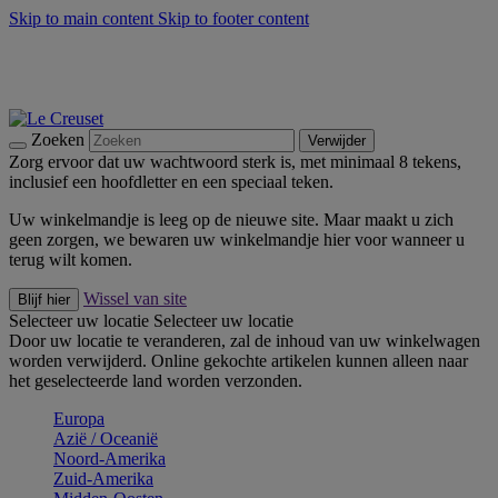
Skip to main content
Skip to footer content
Zomerse buitenmomenten met de BBQ Outdoor Collectie &
Thyme -
Shop Nu
De essentials van Le Creuset -
Ontdek Nu
Nieuwsbrieven: Registreer en bespaar 10%! -
Schrijf je nu in
Zoeken
Verwijder
Zorg ervoor dat uw wachtwoord sterk is, met minimaal 8 tekens,
inclusief een hoofdletter en een speciaal teken.
Uw winkelmandje is leeg op de nieuwe site. Maar maakt u zich
geen zorgen, we bewaren uw winkelmandje hier voor wanneer u
terug wilt komen.
Wissel van site
Blijf hier
Selecteer uw locatie
Selecteer uw locatie
Door uw locatie te veranderen, zal de inhoud van uw winkelwagen
worden verwijderd. Online gekochte artikelen kunnen alleen naar
het geselecteerde land worden verzonden.
Europa
Aziё / Oceaniё
Noord-Amerika
Zuid-Amerika