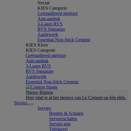
Nectar
KIES Categorie
Geëmailleerd gietijzer
Anti-aanbak
3-Laags RVS
RVS Signature
Aardewerk
Essential Non-Stick Ceramic
KIES Kleur
KIES Categorie
Geëmailleerd gietijzer
Anti-aanbak
3-Laags RVS
RVS Signature
Aardewerk
Essential Non-Stick Ceramic
Nieuw Binnen
Hier vind je al het nieuws van Le Creuset op één plek.
Servies
Servies
Borden & Schalen
Serveerschalen
Servies sets
Tafelgerei