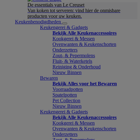
De essentials van Le Creuset
Van koken tot serveren: vind hier de onmisbare
producten voor uw keuken.
Keukenbenodigdheden
Keukengerei & Gadgets
Bekijk Alle Keukenaccessoires
Kookgerei & Messen
Ovenwanten & Keukenschorten
Onderzetters
Zout- & Pepermolens
Fluit- & Waterketels
Reiniging & Onderhoud
Nieuw Binnen
Bewaren
Bekijk Alles voor het Bewaren
Voorraadpotten
Spatelpotten
Pet Collection
Nieuw Binnen
Keukengerei & Gadgets
Bekijk Alle Keukenaccessoires
Kookgerei & Messen
Ovenwanten & Keukenschorten
Onderzetters
Zout- & Pepermolens