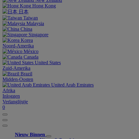
New Zealand
Hong Kong
日本
Taiwan
Malaysia
China
Singapore
Korea
Noord-Amerika
México
Canada
United States
Zuid-Amerika
Brazil
Midden-Oosten
United Arab Emirates
Afrika
Inloggen
Verlanglijstje
0
Nieuw Binnen