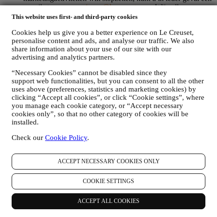
e-mail sturen naar
privacy@lecreuset.com
. Wij zullen uw
afmelding zo spoedig mogelijk verwerken, maar in sommige
This website uses first- and third-party cookies
gevallen kunt u nog enkele berichten ontvangen totdat de
Cookies help us give you a better experience on Le Creuset,
afmelding volledig is verwerkt.
personalise content and ads, and analyse our traffic. We also
Weet dat wij uw contactgegevens en andere
share information about your use of our site with our
persoonsgegevens niet doorgeven of verkopen aan andere
advertising and analytics partners.
bedrijven voor hun marketingdoeleinden.
RE-TARGETING / OM ONZE AANBIEDINGEN AAN
“Necessary Cookies” cannot be disabled since they
TE PASSEN EN DE KLANTERVARING TE
support web functionalities, but you can consent to all the other
VERBETEREN
uses above (preferences, statistics and marketing cookies) by
Wij willen uw gegevens gebruiken om onze diensten en
clicking “Accept all cookies”, or click “Cookie settings”, where
aanbiedingen af te stemmen op uw behoeften en voorkeuren
you manage each cookie category, or “Accept necessary
om u een gepersonaliseerde Le Creuset-klantervaring te
cookies only”, so that no other category of cookies will be
bieden. Wij doen dit door uw gewoontes of interesses te
installed.
analyseren, bijvoorbeeld met betrekking tot de meest bekeken
producten, uw interactie met ons op sociale media, welke
Check our
Cookie Policy
.
pagina's van onze Website u bezoekt, welke inhoud van onze
aanbiedingen u leest. Wij doen dit voornamelijk door en ook
ACCEPT NECESSARY COOKIES ONLY
in combinatie met uw gegevens en voorkeuren die worden
verzameld zodra u zich inschrijft voor onze gepersonaliseerde
marketingcommunicatie. Wij zullen deze informatie gebruiken
COOKIE SETTINGS
om onze advertenties op andere sites te beheren, toegang te
verlenen tot specifieke inhoud, de inhoud of de aanbiedingen
ACCEPT ALL COOKIES
die u op de Website ziet aan te passen of, als u toestemming
hebt gegeven om u aan te melden voor onze