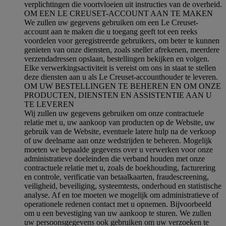
verplichtingen die voortvloeien uit instructies van de overheid.
OM EEN LE CREUSET-ACCOUNT AAN TE MAKEN
We zullen uw gegevens gebruiken om een Le Creuset-
account aan te maken die u toegang geeft tot een reeks
voordelen voor geregistreerde gebruikers, om beter te kunnen
genieten van onze diensten, zoals sneller afrekenen, meerdere
verzendadressen opslaan, bestellingen bekijken en volgen.
Elke verwerkingsactiviteit is vereist om ons in staat te stellen
deze diensten aan u als Le Creuset-accounthouder te leveren.
OM UW BESTELLINGEN TE BEHEREN EN OM ONZE
PRODUCTEN, DIENSTEN EN ASSISTENTIE AAN U
TE LEVEREN
Wij zullen uw gegevens gebruiken om onze contractuele
relatie met u, uw aankoop van producten op de Website, uw
gebruik van de Website, eventuele latere hulp na de verkoop
of uw deelname aan onze wedstrijden te beheren. Mogelijk
moeten we bepaalde gegevens over u verwerken voor onze
administratieve doeleinden die verband houden met onze
contractuele relatie met u, zoals de boekhouding, facturering
en controle, verificatie van betaalkaarten, fraudescreening,
veiligheid, beveiliging, systeemtests, onderhoud en statistische
analyse. Af en toe moeten we mogelijk om administratieve of
operationele redenen contact met u opnemen. Bijvoorbeeld
om u een bevestiging van uw aankoop te sturen. We zullen
uw persoonsgegevens ook gebruiken om uw verzoeken te