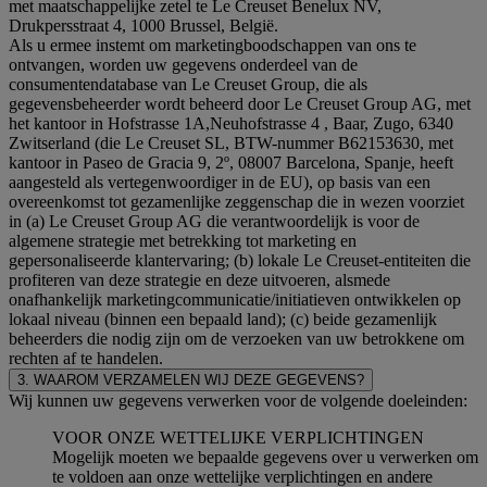
met maatschappelijke zetel te Le Creuset Benelux NV,
Drukpersstraat 4, 1000 Brussel, België.
Als u ermee instemt om marketingboodschappen van ons te
ontvangen, worden uw gegevens onderdeel van de
consumentendatabase van Le Creuset Group, die als
gegevensbeheerder wordt beheerd door Le Creuset Group AG, met
het kantoor in Hofstrasse 1A,Neuhofstrasse 4 , Baar, Zugo, 6340
Zwitserland (die Le Creuset SL, BTW-nummer B62153630, met
kantoor in Paseo de Gracia 9, 2º, 08007 Barcelona, Spanje, heeft
aangesteld als vertegenwoordiger in de EU), op basis van een
overeenkomst tot gezamenlijke zeggenschap die in wezen voorziet
in (a) Le Creuset Group AG die verantwoordelijk is voor de
algemene strategie met betrekking tot marketing en
gepersonaliseerde klantervaring; (b) lokale Le Creuset-entiteiten die
profiteren van deze strategie en deze uitvoeren, alsmede
onafhankelijk marketingcommunicatie/initiatieven ontwikkelen op
lokaal niveau (binnen een bepaald land); (c) beide gezamenlijk
beheerders die nodig zijn om de verzoeken van uw betrokkene om
rechten af te handelen.
3. WAAROM VERZAMELEN WIJ DEZE GEGEVENS?
Wij kunnen uw gegevens verwerken voor de volgende doeleinden:
VOOR ONZE WETTELIJKE VERPLICHTINGEN
Mogelijk moeten we bepaalde gegevens over u verwerken om
te voldoen aan onze wettelijke verplichtingen en andere