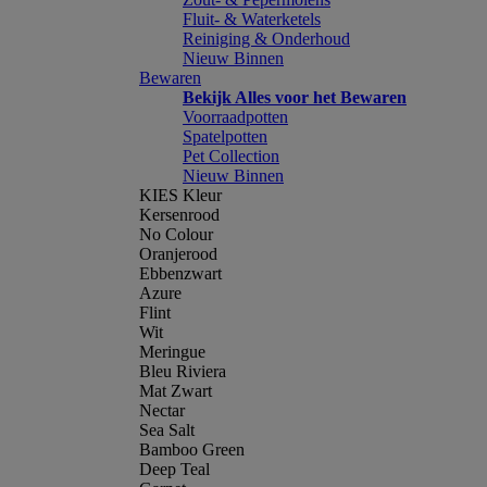
Fluit- & Waterketels
Reiniging & Onderhoud
Nieuw Binnen
Bewaren
Bekijk Alles voor het Bewaren
Voorraadpotten
Spatelpotten
Pet Collection
Nieuw Binnen
KIES Kleur
Kersenrood
No Colour
Oranjerood
Ebbenzwart
Azure
Flint
Wit
Meringue
Bleu Riviera
Mat Zwart
Nectar
Sea Salt
Bamboo Green
Deep Teal