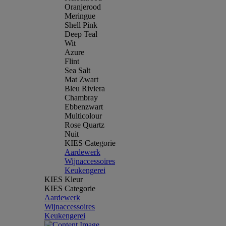
Oranjerood
Meringue
Shell Pink
Deep Teal
Wit
Azure
Flint
Sea Salt
Mat Zwart
Bleu Riviera
Chambray
Ebbenzwart
Multicolour
Rose Quartz
Nuit
KIES Categorie
Aardewerk
Wijnaccessoires
Keukengerei
KIES Kleur
KIES Categorie
Aardewerk
Wijnaccessoires
Keukengerei