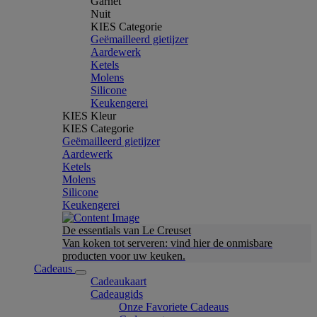
Garnet
Nuit
KIES Categorie
Geëmailleerd gietijzer
Aardewerk
Ketels
Molens
Silicone
Keukengerei
KIES Kleur
KIES Categorie
Geëmailleerd gietijzer
Aardewerk
Ketels
Molens
Silicone
Keukengerei
De essentials van Le Creuset
Van koken tot serveren: vind hier de onmisbare
producten voor uw keuken.
Cadeaus
Cadeaukaart
Cadeaugids
Onze Favoriete Cadeaus