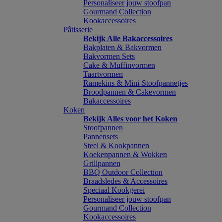
Personaliseer jouw stoofpan
Gourmand Collection
Kookaccessoires
Pâtisserie
Bekijk Alle Bakaccessoires
Bakplaten & Bakvormen
Bakvormen Sets
Cake & Muffinvormen
Taartvormen
Ramekins & Mini-Stoofpannetjes
Broodpannen & Cakevormen
Bakaccessoires
Koken
Bekijk Alles voor het Koken
Stoofpannen
Pannensets
Steel & Kookpannen
Koekenpannen & Wokken
Grillpannen
BBQ Outdoor Collection
Braadsledes & Accessoires
Speciaal Kookgerei
Personaliseer jouw stoofpan
Gourmand Collection
Kookaccessoires