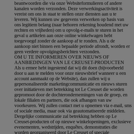
beantwoorden die via onze Websiteformulieren of andere
kanalen worden verzonden. Deze verwerkingsactiviteit is
vereist om ons in staat te stellen onze diensten aan u te
leveren. Wij kunnen uw gegevens verwerken op basis van
ons legitiem belang (naar behoren rekening houdend met uw
rechten en vrijheden) om u opvolg-e-mails te sturen in het
geval u artikelen aan onze online winkelwagen hebt
toegevoegd zonder de aankoop af te ronden. Als u de
aankoop niet binnen een bepaalde periode afrondt, worden er
geen verdere opvolgingsberichten verzonden.
OM U TE INFORMEREN OVER NIEUWS OF
AANBIEDINGEN VAN LE CREUSET-PRODUCTEN
Als u ermee hebt ingestemd dat wij dit doen (bijvoorbeeld
door u aan te melden voor onze nieuwsbrief wanneer u een
account aanmaakt op de Website), dan zullen wij u
gepersonaliseerde marketingcommunicatie en nieuws sturen
over initiatieven met betrekking tot Le Creuset die worden
gepromoot door de dochterondernemingen van de groep, en
lokale filialen en partners, die ook afhangen van uw
voorkeuren. Wij zullen contact met u opnemen via e-mail, sms
of sociale media, maar ook via geautomatiseerde middelen.
Dergelijke communicatie zal betrekking hebben op Le
Creuset-producten of op nieuwe winkelopeningen, exclusieve
evenementen, wedstrijden, enquêtes, demonstraties die
worden georganiseerd door Le Creuset of speciale