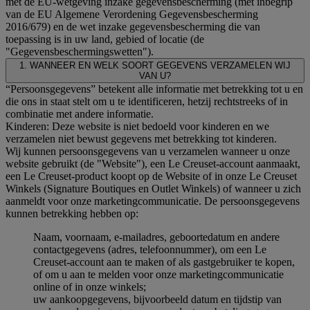
met de EU-wetgeving inzake gegevensbescherming (met inbegrip
van de EU Algemene Verordening Gegevensbescherming
2016/679) en de wet inzake gegevensbescherming die van
toepassing is in uw land, gebied of locatie (de
"Gegevensbeschermingswetten").
1. WANNEER EN WELK SOORT GEGEVENS VERZAMELEN WIJ
VAN U?
“Persoonsgegevens” betekent alle informatie met betrekking tot u en
die ons in staat stelt om u te identificeren, hetzij rechtstreeks of in
combinatie met andere informatie.
Kinderen: Deze website is niet bedoeld voor kinderen en we
verzamelen niet bewust gegevens met betrekking tot kinderen.
Wij kunnen persoonsgegevens van u verzamelen wanneer u onze
website gebruikt (de "Website"), een Le Creuset-account aanmaakt,
een Le Creuset-product koopt op de Website of in onze Le Creuset
Winkels (Signature Boutiques en Outlet Winkels) of wanneer u zich
aanmeldt voor onze marketingcommunicatie. De persoonsgegevens
kunnen betrekking hebben op:
Naam, voornaam, e-mailadres, geboortedatum en andere
contactgegevens (adres, telefoonnummer), om een Le
Creuset-account aan te maken of als gastgebruiker te kopen,
of om u aan te melden voor onze marketingcommunicatie
online of in onze winkels;
uw aankoopgegevens, bijvoorbeeld datum en tijdstip van