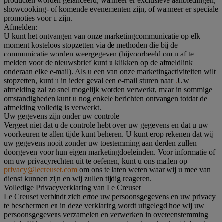
producten worden gelanceerd, wanneer er exclusieve aanbiedingen,
showcooking- of komende evenementen zijn, of wanneer er speciale
promoties voor u zijn.
Afmelden:
U kunt het ontvangen van onze marketingcommunicatie op elk
moment kosteloos stopzetten via de methoden die bij de
communicatie worden weergegeven (bijvoorbeeld om u af te
melden voor de nieuwsbrief kunt u klikken op de afmeldlink
onderaan elke e-mail). Als u een van onze marketingactiviteiten wilt
stopzetten, kunt u in ieder geval een e-mail sturen naar
.
Uw
afmelding zal zo snel mogelijk worden verwerkt, maar in sommige
omstandigheden kunt u nog enkele berichten ontvangen totdat de
afmelding volledig is verwerkt.
Uw gegevens zijn onder uw controle
Vergeet niet dat u de controle hebt over uw gegevens en dat u uw
voorkeuren te allen tijde kunt beheren. U kunt erop rekenen dat wij
uw gegevens nooit zonder uw toestemming aan derden zullen
doorgeven voor hun eigen marketingdoeleinden. Voor informatie of
om uw privacyrechten uit te oefenen, kunt u ons mailen op
privacy@lecreuset.com
om ons te laten weten waar wij u mee van
dienst kunnen zijn en wij zullen tijdig reageren.
Volledige Privacyverklaring van Le Creuset
Le Creuset verbindt zich ertoe uw persoonsgegevens en uw privacy
te beschermen en in deze verklaring wordt uitgelegd hoe wij uw
persoonsgegevens verzamelen en verwerken in overeenstemming