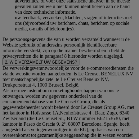
advertenties, of voor onze statistische analyse; in de meeste
gevallen zullen we u niet kunnen identificeren aan de hand
van deze technische informatie.
uw feedback, verzoeken, klachten, vragen of interacties met
ons (bijvoorbeeld uw berichten, chats, berichten op sociale
media, e-mails of telefoontjes).
De persoonsgegevens die van u worden verzameld wanneer u de
Website gebruikt of anderszins persoonlijk identificeerbare
informatie verstrekt, zijn op die manier beschermd en u hebt de
privacyrechten die in paragraaf 8 hieronder worden uitgelegd.
2. WIE VERZAMELT UW GEGEVENS?
De verwerkingsverantwoordelijke voor de e-commercediensten die
via de website worden aangeboden, is Le Creuset BENELUX NV
met maatschappelijke zetel te Le Creuset Benelux NV,
Drukpersstraat 4, 1000 Brussel, België.
Als u ermee instemt om marketingboodschappen van ons te
ontvangen, worden uw gegevens onderdeel van de
consumentendatabase van Le Creuset Group, die als
gegevensbeheerder wordt beheerd door Le Creuset Group AG, met
het kantoor in Hofstrasse 1A,Neuhofstrasse 4 , Baar, Zugo, 6340
Zwitserland (die Le Creuset SL, BTW-nummer B62153630, met
kantoor in Paseo de Gracia 9, 2º, 08007 Barcelona, Spanje, heeft
aangesteld als vertegenwoordiger in de EU), op basis van een
overeenkomst tot gezamenlijke zeggenschap die in wezen voorziet