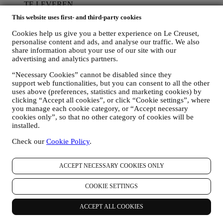
TE LEVEREN
Wij zullen uw gegevens gebruiken om onze contractuele
This website uses first- and third-party cookies
relatie met u, uw aankoop van producten op de Website, uw
gebruik van de Website, eventuele latere hulp na de verkoop
Cookies help us give you a better experience on Le Creuset,
of uw deelname aan onze wedstrijden te beheren. Mogelijk
personalise content and ads, and analyse our traffic. We also
moeten we bepaalde gegevens over u verwerken voor onze
share information about your use of our site with our
administratieve doeleinden die verband houden met onze
advertising and analytics partners.
contractuele relatie met u, zoals de boekhouding, facturering
“Necessary Cookies” cannot be disabled since they
en controle, verificatie van betaalkaarten, fraudescreening,
support web functionalities, but you can consent to all the other
veiligheid, beveiliging, systeemtests, onderhoud en statistische
uses above (preferences, statistics and marketing cookies) by
analyse. Af en toe moeten we mogelijk om administratieve of
clicking “Accept all cookies”, or click “Cookie settings”, where
operationele redenen contact met u opnemen. Bijvoorbeeld
you manage each cookie category, or “Accept necessary
om u een bevestiging van uw aankoop te sturen. We zullen
cookies only”, so that no other category of cookies will be
uw persoonsgegevens ook gebruiken om uw verzoeken te
installed.
beantwoorden die via onze Websiteformulieren of andere
kanalen worden verzonden. Deze verwerkingsactiviteit is
Check our
Cookie Policy
.
vereist om ons in staat te stellen onze diensten aan u te
leveren. Wij kunnen uw gegevens verwerken op basis van
ons legitiem belang (naar behoren rekening houdend met uw
ACCEPT NECESSARY COOKIES ONLY
rechten en vrijheden) om u opvolg-e-mails te sturen in het
geval u artikelen aan onze online winkelwagen hebt
COOKIE SETTINGS
toegevoegd zonder de aankoop af te ronden. Als u de
aankoop niet binnen een bepaalde periode afrondt, worden er
ACCEPT ALL COOKIES
geen verdere opvolgingsberichten verzonden.
OM U TE INFORMEREN OVER NIEUWS OF