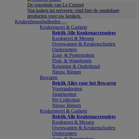
De essentials van Le Creuset
Van koken tot serveren: vind hier de onmisbare
producten voor uw keuken.
Keukenbenodigdheden
Keukengerei & Gadgets
Bekijk Alle Keukenaccessoires
Kookgerei & Messen
Ovenwanten & Keukenschorten
Onderzetters
Zout- & Pepermolens
Fluit- & Waterketels
Reiniging & Onderhoud
Nieuw Binnen
Bewaren
Bekijk Alles voor het Bewaren
Voorraadpotten
Spatelpotten
Pet Collection
Nieuw Binnen
Keukengerei & Gadgets
Bekijk Alle Keukenaccessoires
Kookgerei & Messen
Ovenwanten & Keukenschorten
Onderzetters
Zout- & Pepermolens