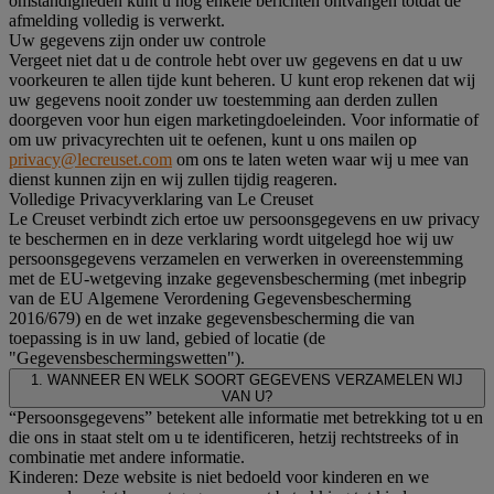
omstandigheden kunt u nog enkele berichten ontvangen totdat de
afmelding volledig is verwerkt.
Uw gegevens zijn onder uw controle
Vergeet niet dat u de controle hebt over uw gegevens en dat u uw
voorkeuren te allen tijde kunt beheren. U kunt erop rekenen dat wij
uw gegevens nooit zonder uw toestemming aan derden zullen
doorgeven voor hun eigen marketingdoeleinden. Voor informatie of
om uw privacyrechten uit te oefenen, kunt u ons mailen op
privacy@lecreuset.com
om ons te laten weten waar wij u mee van
dienst kunnen zijn en wij zullen tijdig reageren.
Volledige Privacyverklaring van Le Creuset
Le Creuset verbindt zich ertoe uw persoonsgegevens en uw privacy
te beschermen en in deze verklaring wordt uitgelegd hoe wij uw
persoonsgegevens verzamelen en verwerken in overeenstemming
met de EU-wetgeving inzake gegevensbescherming (met inbegrip
van de EU Algemene Verordening Gegevensbescherming
2016/679) en de wet inzake gegevensbescherming die van
toepassing is in uw land, gebied of locatie (de
"Gegevensbeschermingswetten").
1. WANNEER EN WELK SOORT GEGEVENS VERZAMELEN WIJ
VAN U?
“Persoonsgegevens” betekent alle informatie met betrekking tot u en
die ons in staat stelt om u te identificeren, hetzij rechtstreeks of in
combinatie met andere informatie.
Kinderen: Deze website is niet bedoeld voor kinderen en we