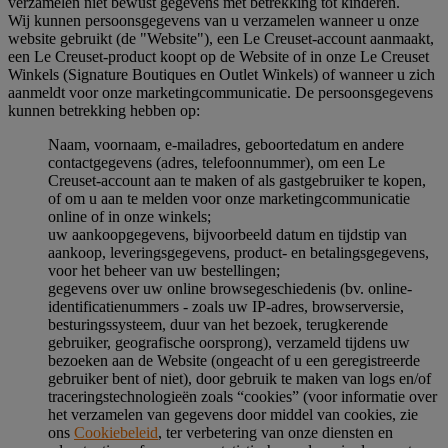
verzamelen niet bewust gegevens met betrekking tot kinderen.
Wij kunnen persoonsgegevens van u verzamelen wanneer u onze
website gebruikt (de "Website"), een Le Creuset-account aanmaakt,
een Le Creuset-product koopt op de Website of in onze Le Creuset
Winkels (Signature Boutiques en Outlet Winkels) of wanneer u zich
aanmeldt voor onze marketingcommunicatie. De persoonsgegevens
kunnen betrekking hebben op:
Naam, voornaam, e-mailadres, geboortedatum en andere
contactgegevens (adres, telefoonnummer), om een Le
Creuset-account aan te maken of als gastgebruiker te kopen,
of om u aan te melden voor onze marketingcommunicatie
online of in onze winkels;
uw aankoopgegevens, bijvoorbeeld datum en tijdstip van
aankoop, leveringsgegevens, product- en betalingsgegevens,
voor het beheer van uw bestellingen;
gegevens over uw online browsegeschiedenis (bv. online-
identificatienummers - zoals uw IP-adres, browserversie,
besturingssysteem, duur van het bezoek, terugkerende
gebruiker, geografische oorsprong), verzameld tijdens uw
bezoeken aan de Website (ongeacht of u een geregistreerde
gebruiker bent of niet), door gebruik te maken van logs en/of
traceringstechnologieën zoals “cookies” (voor informatie over
het verzamelen van gegevens door middel van cookies, zie
ons
Cookiebeleid
, ter verbetering van onze diensten en