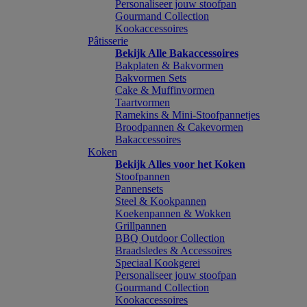
Personaliseer jouw stoofpan
Gourmand Collection
Kookaccessoires
Pâtisserie
Bekijk Alle Bakaccessoires
Bakplaten & Bakvormen
Bakvormen Sets
Cake & Muffinvormen
Taartvormen
Ramekins & Mini-Stoofpannetjes
Broodpannen & Cakevormen
Bakaccessoires
Koken
Bekijk Alles voor het Koken
Stoofpannen
Pannensets
Steel & Kookpannen
Koekenpannen & Wokken
Grillpannen
BBQ Outdoor Collection
Braadsledes & Accessoires
Speciaal Kookgerei
Personaliseer jouw stoofpan
Gourmand Collection
Kookaccessoires