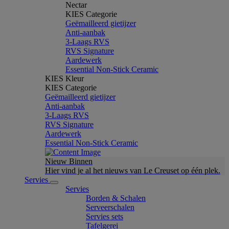
Nectar
KIES Categorie
Geëmailleerd gietijzer
Anti-aanbak
3-Laags RVS
RVS Signature
Aardewerk
Essential Non-Stick Ceramic
KIES Kleur
KIES Categorie
Geëmailleerd gietijzer
Anti-aanbak
3-Laags RVS
RVS Signature
Aardewerk
Essential Non-Stick Ceramic
Nieuw Binnen
Hier vind je al het nieuws van Le Creuset op één plek.
Servies
Servies
Borden & Schalen
Serveerschalen
Servies sets
Tafelgerei