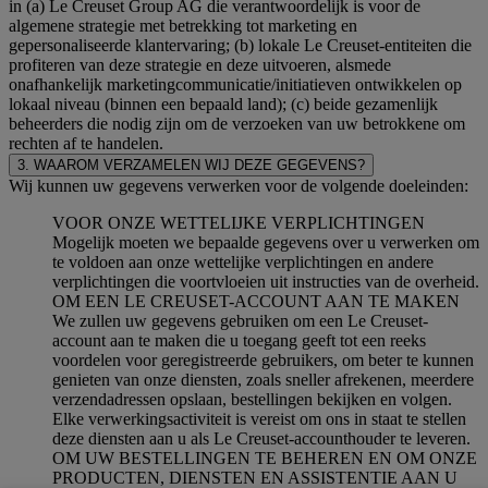
in (a) Le Creuset Group AG die verantwoordelijk is voor de
algemene strategie met betrekking tot marketing en
gepersonaliseerde klantervaring; (b) lokale Le Creuset-entiteiten die
profiteren van deze strategie en deze uitvoeren, alsmede
onafhankelijk marketingcommunicatie/initiatieven ontwikkelen op
lokaal niveau (binnen een bepaald land); (c) beide gezamenlijk
beheerders die nodig zijn om de verzoeken van uw betrokkene om
rechten af te handelen.
3. WAAROM VERZAMELEN WIJ DEZE GEGEVENS?
Wij kunnen uw gegevens verwerken voor de volgende doeleinden:
VOOR ONZE WETTELIJKE VERPLICHTINGEN
Mogelijk moeten we bepaalde gegevens over u verwerken om
te voldoen aan onze wettelijke verplichtingen en andere
verplichtingen die voortvloeien uit instructies van de overheid.
OM EEN LE CREUSET-ACCOUNT AAN TE MAKEN
We zullen uw gegevens gebruiken om een Le Creuset-
account aan te maken die u toegang geeft tot een reeks
voordelen voor geregistreerde gebruikers, om beter te kunnen
genieten van onze diensten, zoals sneller afrekenen, meerdere
verzendadressen opslaan, bestellingen bekijken en volgen.
Elke verwerkingsactiviteit is vereist om ons in staat te stellen
deze diensten aan u als Le Creuset-accounthouder te leveren.
OM UW BESTELLINGEN TE BEHEREN EN OM ONZE
PRODUCTEN, DIENSTEN EN ASSISTENTIE AAN U