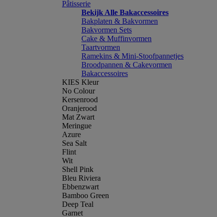
Pâtisserie
Bekijk Alle Bakaccessoires
Bakplaten & Bakvormen
Bakvormen Sets
Cake & Muffinvormen
Taartvormen
Ramekins & Mini-Stoofpannetjes
Broodpannen & Cakevormen
Bakaccessoires
KIES Kleur
No Colour
Kersenrood
Oranjerood
Mat Zwart
Meringue
Azure
Sea Salt
Flint
Wit
Shell Pink
Bleu Riviera
Ebbenzwart
Bamboo Green
Deep Teal
Garnet