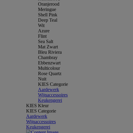
Oranjerood
Meringue
Shell Pink
Deep Teal
Wit
Azure
Flint
Sea Salt
Mat Zwart
Bleu Riviera
Chambray
Ebbenzwart
Multicolour
Rose Quartz
Nuit
KIES Categorie
Aardewerk
Wijnaccessoires
Keukengerei
KIES Kleur
KIES Categorie
Aardewerk
Wijnaccessoires
Keukengerei