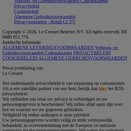
Verkoop- en Gebruiksvoorwaarden Cadeaukaarten
Privacybeleid
Cookiebeleid
Algemene Gebruiksvoorwaarden
Privacyverklaring - Retail-CCTV
Copyright © 2026, Le Creuset Benelux NV. All rights reserved. BE
0880 053 779.
Juridische Informatie
ALGEMENE LEVERINGSVOORWAARDEN
Verkoop- en
Gebruiksvoorwaarden Cadeaukaarten
PRIVACYBELEID
COOKIEBELEID
ALGEMENE GEBRUIKSVOORWAARDEN
Privacyverklaring van
Le Creuset
Het onderstaande privacybeleid is van toepassing op consumenten.
Als u een zakelijke partner van ons bent, bekijk dan
hier
het B2B-
privacybeleid.
Wij verbinden ons ertoe uw privacy te eerbiedigen en uw
persoonsgegevens te beschermen! Wij zullen altijd open zijn over
hoe en waarom we uw gegevens gebruiken.
Veiligheid bij online aankopen is onze prioriteit
Uw persoonsgegevens worden veilig en strikt vertrouwelijk
behandeld, in overeenstemming met de Europese en nationale
wetgeving inzake gegevensbescherming. Wij weten dat veiligheid