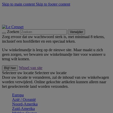
Skip to main content
Skip to footer content
Zomerse buitenmomenten met de BBQ Outdoor Collectie &
Thyme -
Shop Nu
De essentials van Le Creuset -
Ontdek Nu
Nieuwsbrieven: Registreer en bespaar 10%! -
Schrijf je nu in
Zoeken
Verwijder
Zorg ervoor dat uw wachtwoord sterk is, met minimaal 8 tekens,
inclusief een hoofdletter en een speciaal teken.
Uw winkelmandje is leeg op de nieuwe site. Maar maakt u zich
geen zorgen, we bewaren uw winkelmandje hier voor wanneer u
terug wilt komen.
Wissel van site
Blijf hier
Selecteer uw locatie
Selecteer uw locatie
Door uw locatie te veranderen, zal de inhoud van uw winkelwagen
worden verwijderd. Online gekochte artikelen kunnen alleen naar
het geselecteerde land worden verzonden.
Europa
Aziё / Oceaniё
Noord-Amerika
Zuid-Amerika