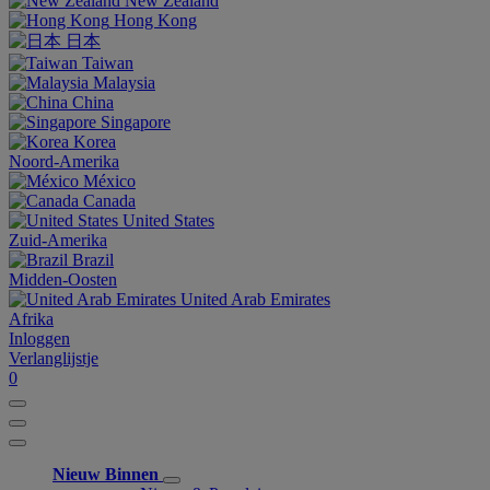
New Zealand
Hong Kong
日本
Taiwan
Malaysia
China
Singapore
Korea
Noord-Amerika
México
Canada
United States
Zuid-Amerika
Brazil
Midden-Oosten
United Arab Emirates
Afrika
Inloggen
Verlanglijstje
0
Nieuw Binnen