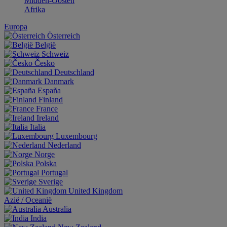
Midden-Oosten
Afrika
Europa
Österreich
België
Schweiz
Česko
Deutschland
Danmark
España
Finland
France
Ireland
Italia
Luxembourg
Nederland
Norge
Polska
Portugal
Sverige
United Kingdom
Aziё / Oceaniё
Australia
India