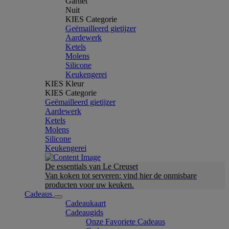
Garnet
Nuit
KIES Categorie
Geëmailleerd gietijzer
Aardewerk
Ketels
Molens
Silicone
Keukengerei
KIES Kleur
KIES Categorie
Geëmailleerd gietijzer
Aardewerk
Ketels
Molens
Silicone
Keukengerei
De essentials van Le Creuset
Van koken tot serveren: vind hier de onmisbare
producten voor uw keuken.
Cadeaus
Cadeaukaart
Cadeaugids
Onze Favoriete Cadeaus