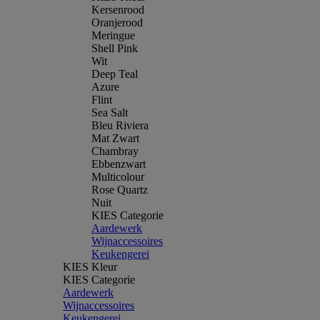
Kersenrood
Oranjerood
Meringue
Shell Pink
Wit
Deep Teal
Azure
Flint
Sea Salt
Bleu Riviera
Mat Zwart
Chambray
Ebbenzwart
Multicolour
Rose Quartz
Nuit
KIES Categorie
Aardewerk
Wijnaccessoires
Keukengerei
KIES Kleur
KIES Categorie
Aardewerk
Wijnaccessoires
Keukengerei