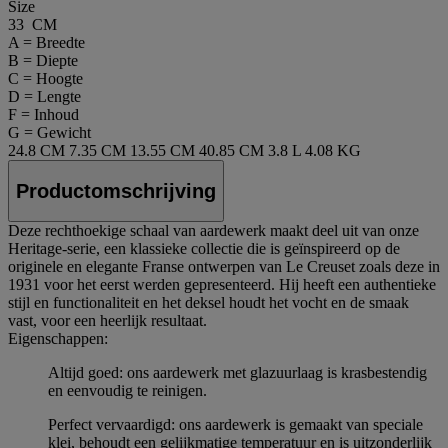
Size
33 CM
A = Breedte
B = Diepte
C = Hoogte
D = Lengte
F = Inhoud
G = Gewicht
24.8 CM
7.35 CM
13.55 CM
40.85 CM
3.8 L
4.08 KG
Productomschrijving
Deze rechthoekige schaal van aardewerk maakt deel uit van onze
Heritage-serie, een klassieke collectie die is geïnspireerd op de
originele en elegante Franse ontwerpen van Le Creuset zoals deze in
1931 voor het eerst werden gepresenteerd. Hij heeft een authentieke
stijl en functionaliteit en het deksel houdt het vocht en de smaak
vast, voor een heerlijk resultaat.
Eigenschappen:
Altijd goed: ons aardewerk met glazuurlaag is krasbestendig
en eenvoudig te reinigen.
Perfect vervaardigd: ons aardewerk is gemaakt van speciale
klei, behoudt een gelijkmatige temperatuur en is uitzonderlijk