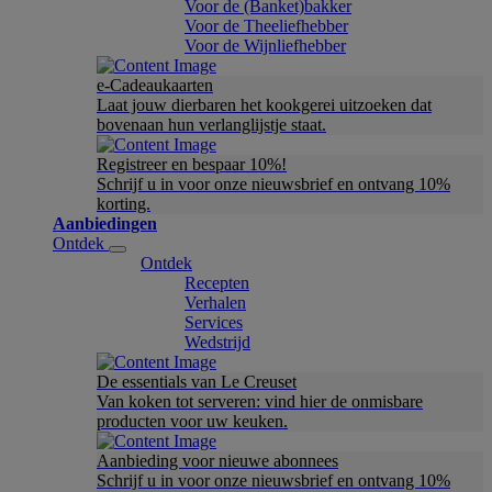
Voor de (Banket)bakker
Voor de Theeliefhebber
Voor de Wijnliefhebber
e-Cadeaukaarten
Laat jouw dierbaren het kookgerei uitzoeken dat
bovenaan hun verlanglijstje staat.
Registreer en bespaar 10%!
Schrijf u in voor onze nieuwsbrief en ontvang 10%
korting.
Aanbiedingen
Ontdek
Ontdek
Recepten
Verhalen
Services
Wedstrijd
De essentials van Le Creuset
Van koken tot serveren: vind hier de onmisbare
producten voor uw keuken.
Aanbieding voor nieuwe abonnees
Schrijf u in voor onze nieuwsbrief en ontvang 10%