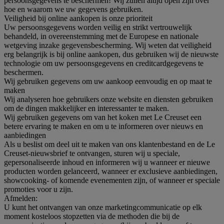
persoonsgegevens te beschermen! Wij zullen altijd open zijn over
hoe en waarom we uw gegevens gebruiken.
Veiligheid bij online aankopen is onze prioriteit
Uw persoonsgegevens worden veilig en strikt vertrouwelijk
behandeld, in overeenstemming met de Europese en nationale
wetgeving inzake gegevensbescherming. Wij weten dat veiligheid
erg belangrijk is bij online aankopen, dus gebruiken wij de nieuwste
technologie om uw persoonsgegevens en creditcardgegevens te
beschermen.
Wij gebruiken gegevens om uw aankoop eenvoudig en op maat te
maken
Wij analyseren hoe gebruikers onze website en diensten gebruiken
om de dingen makkelijker en interessanter te maken.
Wij gebruiken gegevens om van het koken met Le Creuset een
betere ervaring te maken en om u te informeren over nieuws en
aanbiedingen
Als u beslist om deel uit te maken van ons klantenbestand en de Le
Creuset-nieuwsbrief te ontvangen, sturen wij u speciale,
gepersonaliseerde inhoud en informeren wij u wanneer er nieuwe
producten worden gelanceerd, wanneer er exclusieve aanbiedingen,
showcooking- of komende evenementen zijn, of wanneer er speciale
promoties voor u zijn.
Afmelden:
U kunt het ontvangen van onze marketingcommunicatie op elk
moment kosteloos stopzetten via de methoden die bij de