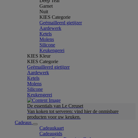
Deep Teal
Garnet
Nuit
KIES Categorie
Geëmailleerd gietijzer
Aardewerk
Ketels
Molens
Silicone
Keukengerei
KIES Kleur
KIES Categorie
Geëmailleerd gietijzer
Aardewerk
Ketels
Molens
Silicone
Keukengerei
De essentials van Le Creuset
Van koken tot serveren: vind hier de onmisbare
producten voor uw keuken.
Cadeaus
Cadeaukaart
Cadeaugids