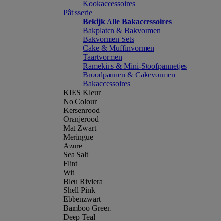
Kookaccessoires
Pâtisserie
Bekijk Alle Bakaccessoires
Bakplaten & Bakvormen
Bakvormen Sets
Cake & Muffinvormen
Taartvormen
Ramekins & Mini-Stoofpannetjes
Broodpannen & Cakevormen
Bakaccessoires
KIES Kleur
No Colour
Kersenrood
Oranjerood
Mat Zwart
Meringue
Azure
Sea Salt
Flint
Wit
Bleu Riviera
Shell Pink
Ebbenzwart
Bamboo Green
Deep Teal