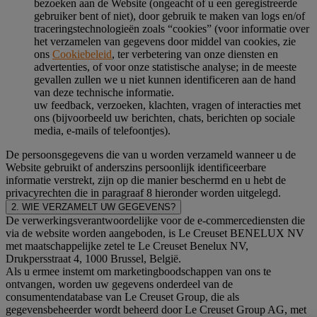
bezoeken aan de Website (ongeacht of u een geregistreerde
gebruiker bent of niet), door gebruik te maken van logs en/of
traceringstechnologieën zoals “cookies” (voor informatie over
het verzamelen van gegevens door middel van cookies, zie
ons
Cookiebeleid
, ter verbetering van onze diensten en
advertenties, of voor onze statistische analyse; in de meeste
gevallen zullen we u niet kunnen identificeren aan de hand
van deze technische informatie.
uw feedback, verzoeken, klachten, vragen of interacties met
ons (bijvoorbeeld uw berichten, chats, berichten op sociale
media, e-mails of telefoontjes).
De persoonsgegevens die van u worden verzameld wanneer u de
Website gebruikt of anderszins persoonlijk identificeerbare
informatie verstrekt, zijn op die manier beschermd en u hebt de
privacyrechten die in paragraaf 8 hieronder worden uitgelegd.
2. WIE VERZAMELT UW GEGEVENS?
De verwerkingsverantwoordelijke voor de e-commercediensten die
via de website worden aangeboden, is Le Creuset BENELUX NV
met maatschappelijke zetel te Le Creuset Benelux NV,
Drukpersstraat 4, 1000 Brussel, België.
Als u ermee instemt om marketingboodschappen van ons te
ontvangen, worden uw gegevens onderdeel van de
consumentendatabase van Le Creuset Group, die als
gegevensbeheerder wordt beheerd door Le Creuset Group AG, met