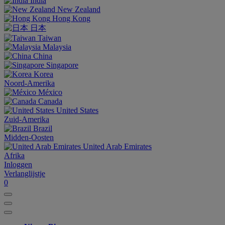
India
New Zealand
Hong Kong
日本
Taiwan
Malaysia
China
Singapore
Korea
Noord-Amerika
México
Canada
United States
Zuid-Amerika
Brazil
Midden-Oosten
United Arab Emirates
Afrika
Inloggen
Verlanglijstje
0