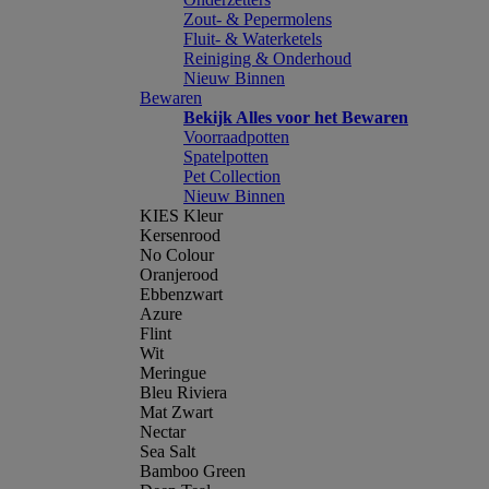
Zout- & Pepermolens
Fluit- & Waterketels
Reiniging & Onderhoud
Nieuw Binnen
Bewaren
Bekijk Alles voor het Bewaren
Voorraadpotten
Spatelpotten
Pet Collection
Nieuw Binnen
KIES Kleur
Kersenrood
No Colour
Oranjerood
Ebbenzwart
Azure
Flint
Wit
Meringue
Bleu Riviera
Mat Zwart
Nectar
Sea Salt
Bamboo Green