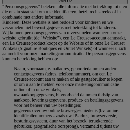
VAN U?
“Persoonsgegevens” betekent alle informatie met betrekking tot u en
die ons in staat stelt om u te identificeren, hetzij rechtstreeks of in
combinatie met andere informatie.
Kinderen: Deze website is niet bedoeld voor kinderen en we
verzamelen niet bewust gegevens met betrekking tot kinderen.
Wij kunnen persoonsgegevens van u verzamelen wanneer u onze
website gebruikt (de "Website"), een Le Creuset-account aanmaakt,
een Le Creuset-product koopt op de Website of in onze Le Creuset
Winkels (Signature Boutiques en Outlet Winkels) of wanneer u zich
aanmeldt voor onze marketingcommunicatie. De persoonsgegevens
kunnen betrekking hebben op:
Naam, voornaam, e-mailadres, geboortedatum en andere
contactgegevens (adres, telefoonnummer), om een Le
Creuset-account aan te maken of als gastgebruiker te kopen,
of om u aan te melden voor onze marketingcommunicatie
online of in onze winkels;
uw aankoopgegevens, bijvoorbeeld datum en tijdstip van
aankoop, leveringsgegevens, product- en betalingsgegevens,
voor het beheer van uw bestellingen;
gegevens over uw online browsegeschiedenis (bv. online-
identificatienummers - zoals uw IP-adres, browserversie,
besturingssysteem, duur van het bezoek, terugkerende
gebruiker, geografische oorsprong), verzameld tijdens uw