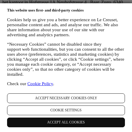
het kantoor in Hofstrasse 1A,Neuhofstrasse 4 , Baar, Zugo, 6340
Zwitserland (die Le Creuset SL, BTW-nummer B62153630, met
This website uses first- and third-party cookies
kantoor in Paseo de Gracia 9, 2º, 08007 Barcelona, Spanje, heeft
aangesteld als vertegenwoordiger in de EU), op basis van een
Cookies help us give you a better experience on Le Creuset,
overeenkomst tot gezamenlijke zeggenschap die in wezen voorziet
personalise content and ads, and analyse our traffic. We also
in (a) Le Creuset Group AG die verantwoordelijk is voor de
share information about your use of our site with our
algemene strategie met betrekking tot marketing en
advertising and analytics partners.
gepersonaliseerde klantervaring; (b) lokale Le Creuset-entiteiten die
“Necessary Cookies” cannot be disabled since they
profiteren van deze strategie en deze uitvoeren, alsmede
support web functionalities, but you can consent to all the other
onafhankelijk marketingcommunicatie/initiatieven ontwikkelen op
uses above (preferences, statistics and marketing cookies) by
lokaal niveau (binnen een bepaald land); (c) beide gezamenlijk
clicking “Accept all cookies”, or click “Cookie settings”, where
beheerders die nodig zijn om de verzoeken van uw betrokkene om
you manage each cookie category, or “Accept necessary
rechten af te handelen.
cookies only”, so that no other category of cookies will be
3. WAAROM VERZAMELEN WIJ DEZE GEGEVENS?
installed.
Wij kunnen uw gegevens verwerken voor de volgende doeleinden:
Check our
Cookie Policy
.
VOOR ONZE WETTELIJKE VERPLICHTINGEN
Mogelijk moeten we bepaalde gegevens over u verwerken om
te voldoen aan onze wettelijke verplichtingen en andere
ACCEPT NECESSARY COOKIES ONLY
verplichtingen die voortvloeien uit instructies van de overheid.
OM EEN LE CREUSET-ACCOUNT AAN TE MAKEN
COOKIE SETTINGS
We zullen uw gegevens gebruiken om een Le Creuset-
account aan te maken die u toegang geeft tot een reeks
ACCEPT ALL COOKIES
voordelen voor geregistreerde gebruikers, om beter te kunnen
genieten van onze diensten, zoals sneller afrekenen, meerdere