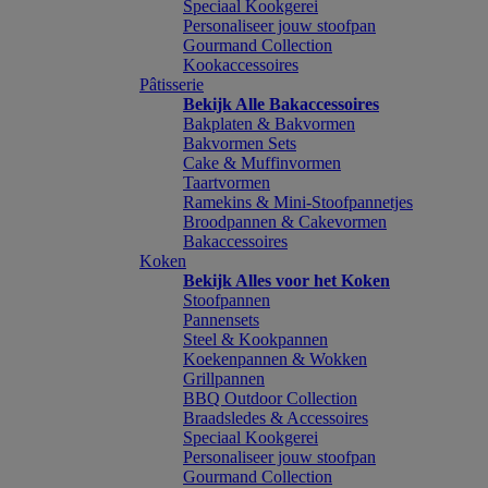
Speciaal Kookgerei
Personaliseer jouw stoofpan
Gourmand Collection
Kookaccessoires
Pâtisserie
Bekijk Alle Bakaccessoires
Bakplaten & Bakvormen
Bakvormen Sets
Cake & Muffinvormen
Taartvormen
Ramekins & Mini-Stoofpannetjes
Broodpannen & Cakevormen
Bakaccessoires
Koken
Bekijk Alles voor het Koken
Stoofpannen
Pannensets
Steel & Kookpannen
Koekenpannen & Wokken
Grillpannen
BBQ Outdoor Collection
Braadsledes & Accessoires
Speciaal Kookgerei
Personaliseer jouw stoofpan
Gourmand Collection