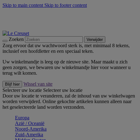
Skip to main content
Skip to footer content
Zomerse buitenmomenten met de BBQ Outdoor Collectie &
Thyme -
Shop Nu
De essentials van Le Creuset -
Ontdek Nu
Nieuwsbrieven: Registreer en bespaar 10%! -
Schrijf je nu in
Zoeken
Verwijder
Zorg ervoor dat uw wachtwoord sterk is, met minimaal 8 tekens,
inclusief een hoofdletter en een speciaal teken.
Uw winkelmandje is leeg op de nieuwe site. Maar maakt u zich
geen zorgen, we bewaren uw winkelmandje hier voor wanneer u
terug wilt komen.
Wissel van site
Blijf hier
Selecteer uw locatie
Selecteer uw locatie
Door uw locatie te veranderen, zal de inhoud van uw winkelwagen
worden verwijderd. Online gekochte artikelen kunnen alleen naar
het geselecteerde land worden verzonden.
Europa
Aziё / Oceaniё
Noord-Amerika
Zuid-Amerika