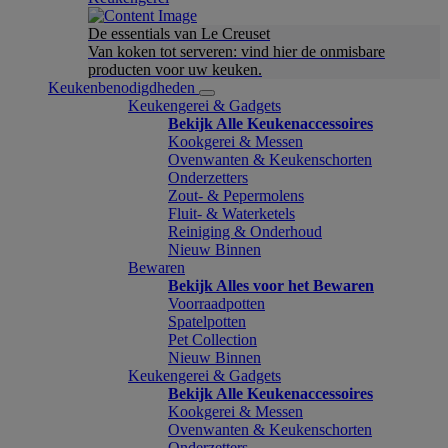
De essentials van Le Creuset
Van koken tot serveren: vind hier de onmisbare
producten voor uw keuken.
Keukenbenodigdheden
Keukengerei & Gadgets
Bekijk Alle Keukenaccessoires
Kookgerei & Messen
Ovenwanten & Keukenschorten
Onderzetters
Zout- & Pepermolens
Fluit- & Waterketels
Reiniging & Onderhoud
Nieuw Binnen
Bewaren
Bekijk Alles voor het Bewaren
Voorraadpotten
Spatelpotten
Pet Collection
Nieuw Binnen
Keukengerei & Gadgets
Bekijk Alle Keukenaccessoires
Kookgerei & Messen
Ovenwanten & Keukenschorten
Onderzetters