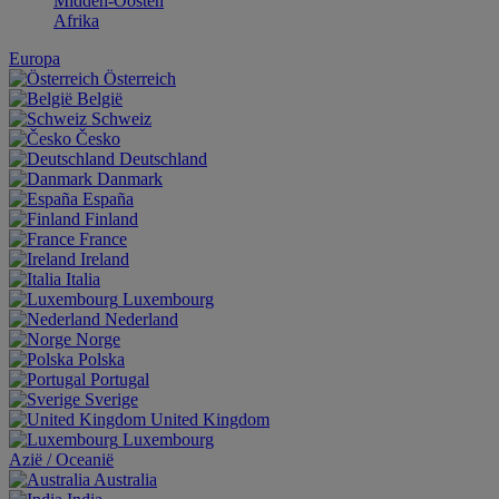
Midden-Oosten
Afrika
Europa
Österreich
België
Schweiz
Česko
Deutschland
Danmark
España
Finland
France
Ireland
Italia
Luxembourg
Nederland
Norge
Polska
Portugal
Sverige
United Kingdom
Luxembourg
Aziё / Oceaniё
Australia