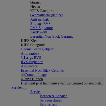
Garnet
Nectar
KIES Categorie
Geëmailleerd gietijzer
Anti-aanbak
3-Laags RVS
RVS Signature
Aardewerk
Essential Non-Stick Ceramic
KIES Kleur
KIES Categorie
Geëmailleerd gietijzer
Anti-aanbak
3-Laags RVS
RVS Signature
Aardewerk
Essential Non-Stick Ceramic
Nieuw Binnen
Hier vind je al het nieuws van Le Creuset op één plek.
Servies
Servies
Borden & Schalen
Serveerschalen
Servies sets