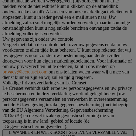
communicatie worden weergegeven (bijvoorbeeld om u af te
melden voor de nieuwsbrief kunt u klikken op de afmeldlink
onderaan elke e-mail). Als u een van onze marketingactiviteiten wilt
stopzetten, kunt u in ieder geval een e-mail sturen naar
.
Uw
afmelding zal zo snel mogelijk worden verwerkt, maar in sommige
omstandigheden kunt u nog enkele berichten ontvangen totdat de
afmelding volledig is verwerkt.
Uw gegevens zijn onder uw controle
Vergeet niet dat u de controle hebt over uw gegevens en dat u uw
voorkeuren te allen tijde kunt beheren. U kunt erop rekenen dat wij
uw gegevens nooit zonder uw toestemming aan derden zullen
doorgeven voor hun eigen marketingdoeleinden. Voor informatie of
om uw privacyrechten uit te oefenen, kunt u ons mailen op
privacy@lecreuset.com
om ons te laten weten waar wij u mee van
dienst kunnen zijn en wij zullen tijdig reageren.
Volledige Privacyverklaring van Le Creuset
Le Creuset verbindt zich ertoe uw persoonsgegevens en uw privacy
te beschermen en in deze verklaring wordt uitgelegd hoe wij uw
persoonsgegevens verzamelen en verwerken in overeenstemming
met de EU-wetgeving inzake gegevensbescherming (met inbegrip
van de EU Algemene Verordening Gegevensbescherming
2016/679) en de wet inzake gegevensbescherming die van
toepassing is in uw land, gebied of locatie (de
"Gegevensbeschermingswetten").
1. WANNEER EN WELK SOORT GEGEVENS VERZAMELEN WIJ