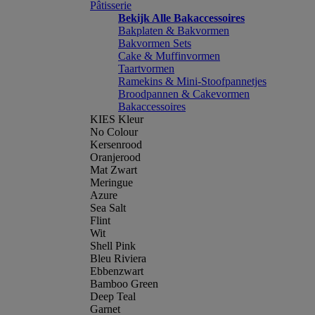
Pâtisserie
Bekijk Alle Bakaccessoires
Bakplaten & Bakvormen
Bakvormen Sets
Cake & Muffinvormen
Taartvormen
Ramekins & Mini-Stoofpannetjes
Broodpannen & Cakevormen
Bakaccessoires
KIES Kleur
No Colour
Kersenrood
Oranjerood
Mat Zwart
Meringue
Azure
Sea Salt
Flint
Wit
Shell Pink
Bleu Riviera
Ebbenzwart
Bamboo Green
Deep Teal
Garnet