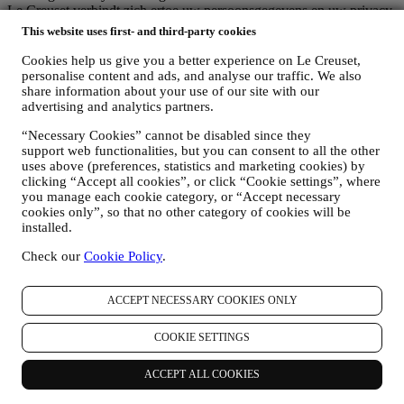
Le Creuset verbindt zich ertoe uw persoonsgegevens en uw privacy
te beschermen en in deze verklaring wordt uitgelegd hoe wij uw
This website uses first- and third-party cookies
persoonsgegevens verzamelen en verwerken in overeenstemming
met de EU-wetgeving inzake gegevensbescherming (met inbegrip
Cookies help us give you a better experience on Le Creuset,
van de EU Algemene Verordening Gegevensbescherming
personalise content and ads, and analyse our traffic. We also
2016/679) en de wet inzake gegevensbescherming die van
share information about your use of our site with our
advertising and analytics partners.
toepassing is in uw land, gebied of locatie (de
"Gegevensbeschermingswetten").
“Necessary Cookies” cannot be disabled since they
1. WANNEER EN WELK SOORT GEGEVENS VERZAMELEN WIJ
support web functionalities, but you can consent to all the other
VAN U?
uses above (preferences, statistics and marketing cookies) by
“Persoonsgegevens” betekent alle informatie met betrekking tot u en
clicking “Accept all cookies”, or click “Cookie settings”, where
die ons in staat stelt om u te identificeren, hetzij rechtstreeks of in
you manage each cookie category, or “Accept necessary
combinatie met andere informatie.
cookies only”, so that no other category of cookies will be
Kinderen: Deze website is niet bedoeld voor kinderen en we
installed.
verzamelen niet bewust gegevens met betrekking tot kinderen.
Wij kunnen persoonsgegevens van u verzamelen wanneer u onze
Check our
Cookie Policy
.
website gebruikt (de "Website"), een Le Creuset-account aanmaakt,
een Le Creuset-product koopt op de Website of in onze Le Creuset
ACCEPT NECESSARY COOKIES ONLY
Winkels (Signature Boutiques en Outlet Winkels) of wanneer u zich
aanmeldt voor onze marketingcommunicatie. De persoonsgegevens
kunnen betrekking hebben op:
COOKIE SETTINGS
Naam, voornaam, e-mailadres, geboortedatum en andere
ACCEPT ALL COOKIES
contactgegevens (adres, telefoonnummer), om een Le
Creuset-account aan te maken of als gastgebruiker te kopen,