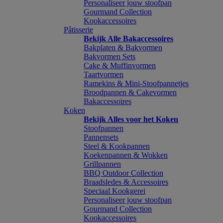
Personaliseer jouw stoofpan
Gourmand Collection
Kookaccessoires
Pâtisserie
Bekijk Alle Bakaccessoires
Bakplaten & Bakvormen
Bakvormen Sets
Cake & Muffinvormen
Taartvormen
Ramekins & Mini-Stoofpannetjes
Broodpannen & Cakevormen
Bakaccessoires
Koken
Bekijk Alles voor het Koken
Stoofpannen
Pannensets
Steel & Kookpannen
Koekenpannen & Wokken
Grillpannen
BBQ Outdoor Collection
Braadsledes & Accessoires
Speciaal Kookgerei
Personaliseer jouw stoofpan
Gourmand Collection
Kookaccessoires