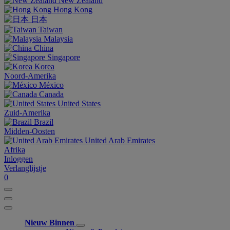
New Zealand
Hong Kong
日本
Taiwan
Malaysia
China
Singapore
Korea
Noord-Amerika
México
Canada
United States
Zuid-Amerika
Brazil
Midden-Oosten
United Arab Emirates
Afrika
Inloggen
Verlanglijstje
0
Nieuw Binnen