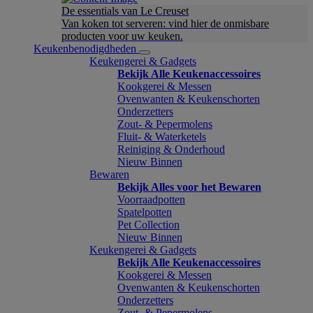
De essentials van Le Creuset
Van koken tot serveren: vind hier de onmisbare
producten voor uw keuken.
Keukenbenodigdheden
Keukengerei & Gadgets
Bekijk Alle Keukenaccessoires
Kookgerei & Messen
Ovenwanten & Keukenschorten
Onderzetters
Zout- & Pepermolens
Fluit- & Waterketels
Reiniging & Onderhoud
Nieuw Binnen
Bewaren
Bekijk Alles voor het Bewaren
Voorraadpotten
Spatelpotten
Pet Collection
Nieuw Binnen
Keukengerei & Gadgets
Bekijk Alle Keukenaccessoires
Kookgerei & Messen
Ovenwanten & Keukenschorten
Onderzetters
Zout- & Pepermolens