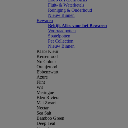
Fluit- & Waterketels
Reiniging & Onderhoud
Nieuw Binnen
Bewaren
Bekijk Alles voor het Bewaren
Voorraadpotten
Spatelpotten
Pet Collection
Nieuw Binnen
KIES Kleur
Kersenrood
No Colour
Oranjerood
Ebbenzwart
Azure
Flint
Wit
Meringue
Bleu Riviera
Mat Zwart
Nectar
Sea Salt
Bamboo Green
Deep Teal