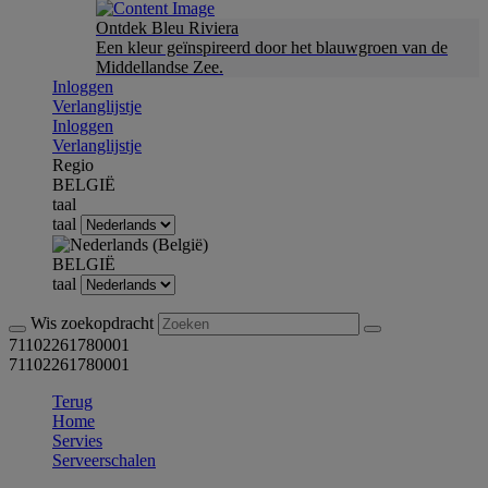
Ontdek Bleu Riviera
Een kleur geïnspireerd door het blauwgroen van de
Middellandse Zee.
Inloggen
Verlanglijstje
Inloggen
Verlanglijstje
Regio
BELGIË
taal
taal
BELGIË
taal
Wis zoekopdracht
71102261780001
71102261780001
Terug
Home
Servies
Serveerschalen