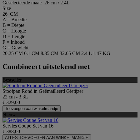
Geselecteerde maat:
26 cm / 2.4L
Size
26 CM
A = Breedte
B = Diepte
C = Hoogte
D = Lengte
F = Inhoud
G = Gewicht
20.25 CM
6.1 CM
8.85 CM
32.65 CM
2.4 L
1.47 KG
Combineert uitstekend met
Bestseller
Stoofpan Rond in Geëmailleerd Gietijzer
22 cm - 3.3L
€ 329,00
Toevoegen aan winkelmandje
Nieuw
Servies Coupe Set van 16
€ 388,00
ALLES TOEVOEGEN AAN WINKELMANDJE