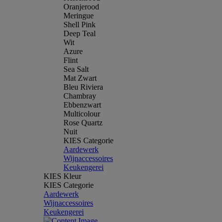
Oranjerood
Meringue
Shell Pink
Deep Teal
Wit
Azure
Flint
Sea Salt
Mat Zwart
Bleu Riviera
Chambray
Ebbenzwart
Multicolour
Rose Quartz
Nuit
KIES Categorie
Aardewerk
Wijnaccessoires
Keukengerei
KIES Kleur
KIES Categorie
Aardewerk
Wijnaccessoires
Keukengerei