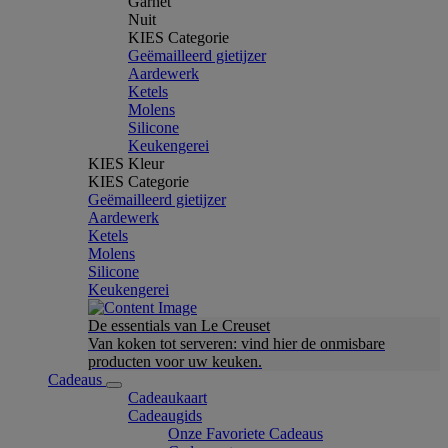
Garnet
Nuit
KIES Categorie
Geëmailleerd gietijzer
Aardewerk
Ketels
Molens
Silicone
Keukengerei
KIES Kleur
KIES Categorie
Geëmailleerd gietijzer
Aardewerk
Ketels
Molens
Silicone
Keukengerei
De essentials van Le Creuset
Van koken tot serveren: vind hier de onmisbare
producten voor uw keuken.
Cadeaus
Cadeaukaart
Cadeaugids
Onze Favoriete Cadeaus