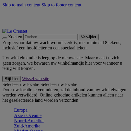
Skip to main content
Skip to footer content
Zomerse buitenmomenten met de BBQ Outdoor Collectie &
Thyme -
Shop Nu
De essentials van Le Creuset -
Ontdek Nu
Nieuwsbrieven: Registreer en bespaar 10%! -
Schrijf je nu in
Zoeken
Verwijder
Zorg ervoor dat uw wachtwoord sterk is, met minimaal 8 tekens,
inclusief een hoofdletter en een speciaal teken.
Uw winkelmandje is leeg op de nieuwe site. Maar maakt u zich
geen zorgen, we bewaren uw winkelmandje hier voor wanneer u
terug wilt komen.
Wissel van site
Blijf hier
Selecteer uw locatie
Selecteer uw locatie
Door uw locatie te veranderen, zal de inhoud van uw winkelwagen
worden verwijderd. Online gekochte artikelen kunnen alleen naar
het geselecteerde land worden verzonden.
Europa
Aziё / Oceaniё
Noord-Amerika
Zuid-Amerika