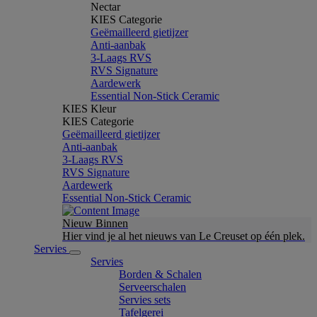
Nectar
KIES Categorie
Geëmailleerd gietijzer
Anti-aanbak
3-Laags RVS
RVS Signature
Aardewerk
Essential Non-Stick Ceramic
KIES Kleur
KIES Categorie
Geëmailleerd gietijzer
Anti-aanbak
3-Laags RVS
RVS Signature
Aardewerk
Essential Non-Stick Ceramic
Nieuw Binnen
Hier vind je al het nieuws van Le Creuset op één plek.
Servies
Servies
Borden & Schalen
Serveerschalen
Servies sets
Tafelgerei