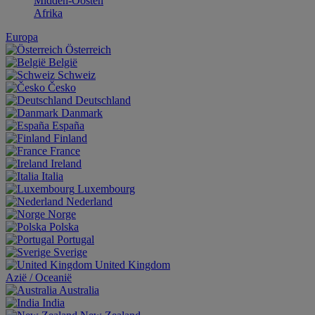
Midden-Oosten
Afrika
Europa
Österreich
België
Schweiz
Česko
Deutschland
Danmark
España
Finland
France
Ireland
Italia
Luxembourg
Nederland
Norge
Polska
Portugal
Sverige
United Kingdom
Aziё / Oceaniё
Australia
India