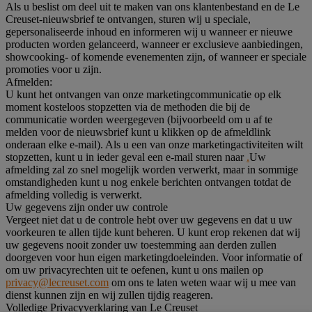
Als u beslist om deel uit te maken van ons klantenbestand en de Le
Creuset-nieuwsbrief te ontvangen, sturen wij u speciale,
gepersonaliseerde inhoud en informeren wij u wanneer er nieuwe
producten worden gelanceerd, wanneer er exclusieve aanbiedingen,
showcooking- of komende evenementen zijn, of wanneer er speciale
promoties voor u zijn.
Afmelden:
U kunt het ontvangen van onze marketingcommunicatie op elk
moment kosteloos stopzetten via de methoden die bij de
communicatie worden weergegeven (bijvoorbeeld om u af te
melden voor de nieuwsbrief kunt u klikken op de afmeldlink
onderaan elke e-mail). Als u een van onze marketingactiviteiten wilt
stopzetten, kunt u in ieder geval een e-mail sturen naar
.
Uw
afmelding zal zo snel mogelijk worden verwerkt, maar in sommige
omstandigheden kunt u nog enkele berichten ontvangen totdat de
afmelding volledig is verwerkt.
Uw gegevens zijn onder uw controle
Vergeet niet dat u de controle hebt over uw gegevens en dat u uw
voorkeuren te allen tijde kunt beheren. U kunt erop rekenen dat wij
uw gegevens nooit zonder uw toestemming aan derden zullen
doorgeven voor hun eigen marketingdoeleinden. Voor informatie of
om uw privacyrechten uit te oefenen, kunt u ons mailen op
privacy@lecreuset.com
om ons te laten weten waar wij u mee van
dienst kunnen zijn en wij zullen tijdig reageren.
Volledige Privacyverklaring van Le Creuset