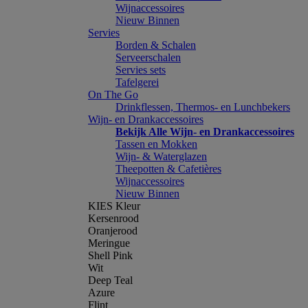
Wijnaccessoires
Nieuw Binnen
Servies
Borden & Schalen
Serveerschalen
Servies sets
Tafelgerei
On The Go
Drinkflessen, Thermos- en Lunchbekers
Wijn- en Drankaccessoires
Bekijk Alle Wijn- en Drankaccessoires
Tassen en Mokken
Wijn- & Waterglazen
Theepotten & Cafetières
Wijnaccessoires
Nieuw Binnen
KIES Kleur
Kersenrood
Oranjerood
Meringue
Shell Pink
Wit
Deep Teal
Azure
Flint