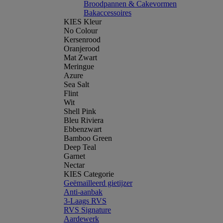
Broodpannen & Cakevormen
Bakaccessoires
KIES Kleur
No Colour
Kersenrood
Oranjerood
Mat Zwart
Meringue
Azure
Sea Salt
Flint
Wit
Shell Pink
Bleu Riviera
Ebbenzwart
Bamboo Green
Deep Teal
Garnet
Nectar
KIES Categorie
Geëmailleerd gietijzer
Anti-aanbak
3-Laags RVS
RVS Signature
Aardewerk