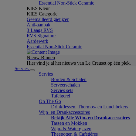
Essential Non-Stick Ceramic
KIES Kleur
KIES Categorie
Geëmailleerd gietijzer
Anti-aanbak
3-Laags RVS
RVS Signature
Aardewerk
Essential Non-Stick Ceramic
Nieuw Binnen
Hier vind je al het nieuws van Le Creuset op één plek.
Servies
Servies
Borden & Schalen
Serveerschalen
Servies sets
Tafelgerei
On The Go
Drinkflessen, Thermos- en Lunchbekers
Wijn- en Drankaccessoires
Bekijk Alle Wijn- en Drankaccessoires
Tassen en Mokken
Wijn- & Waterglazen
Theepotten & Cafetières