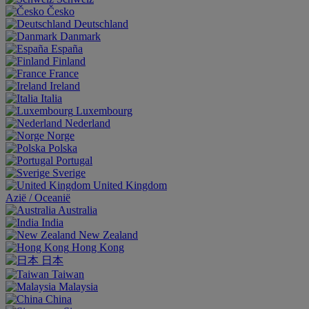
Česko
Deutschland
Danmark
España
Finland
France
Ireland
Italia
Luxembourg
Nederland
Norge
Polska
Portugal
Sverige
United Kingdom
Aziё / Oceaniё
Australia
India
New Zealand
Hong Kong
日本
Taiwan
Malaysia
China