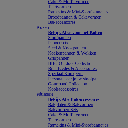
Cake & Muffinvormen
Taartvormen
Ramekins & Mini-Stoofpannetjes
Broodpannen & Cakevormen
Bakaccessoires
Koken
Bekijk Alles voor het Koken
Stoofpannen
Pannensets
Steel & Kookpannen
Koekenpannen & Wokken
Grillpannen
BBQ Outdoor Collection
Braadsledes & Accessoires
Speciaal Kookgerei
Personaliseer jouw stoofpan
Gourmand Collection
Kookaccessoires
Pâtisserie
Bekijk Alle Bakaccessoires
Bakplaten & Bakvormen
Bakvormen Sets
Cake & Muffinvormen
Taartvormen
Ramekins & Mini-Stoofpannetjes