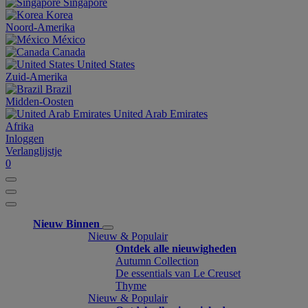
Singapore
Korea
Noord-Amerika
México
Canada
United States
Zuid-Amerika
Brazil
Midden-Oosten
United Arab Emirates
Afrika
Inloggen
Verlanglijstje
0
Nieuw Binnen
Nieuw & Populair
Ontdek alle nieuwigheden
Autumn Collection
De essentials van Le Creuset
Thyme
Nieuw & Populair