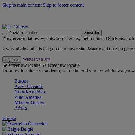
Skip to main content
Skip to footer content
Zomerse buitenmomenten met de BBQ Outdoor Collectie & Thy
De essentials van Le Creuset -
Ontdek Nu
Nieuwsbrieven: Registreer en bespaar 10%! -
Schrijf je nu in
Zoeken
Verwijder
Zorg ervoor dat uw wachtwoord sterk is, met minimaal 8 tekens, inclus
Uw winkelmandje is leeg op de nieuwe site. Maar maakt u zich geen
Wissel van site
Blijf hier
Selecteer uw locatie
Selecteer uw locatie
Door uw locatie te veranderen, zal de inhoud van uw winkelwagen wo
Europa
Aziё / Oceaniё
Noord-Amerika
Zuid-Amerika
Midden-Oosten
Afrika
Europa
Österreich
België
Schweiz