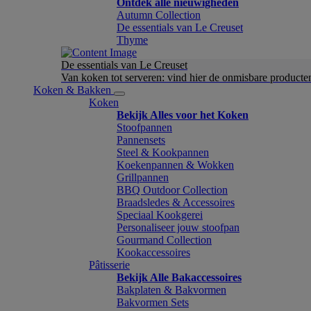
Ontdek alle nieuwigheden
Autumn Collection
De essentials van Le Creuset
Thyme
De essentials van Le Creuset
Van koken tot serveren: vind hier de onmisbare product
Koken & Bakken
Koken
Bekijk Alles voor het Koken
Stoofpannen
Pannensets
Steel & Kookpannen
Koekenpannen & Wokken
Grillpannen
BBQ Outdoor Collection
Braadsledes & Accessoires
Speciaal Kookgerei
Personaliseer jouw stoofpan
Gourmand Collection
Kookaccessoires
Pâtisserie
Bekijk Alle Bakaccessoires
Bakplaten & Bakvormen
Bakvormen Sets