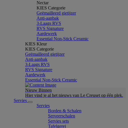
Nectar
KIES Categorie
Geëmailleerd gietijzer
Anti-aanbak
3-Laags RVS
RVS Signature
Aardewerk
Essential Non-Stick Ceramic
KIES Kleur
KIES Categorie
Geëmailleerd gietijzer
Anti-aanbak
3-Laags RVS
RVS Signature
Aardewerk
Essential Non-Stick Ceramic
Nieuw Binnen
Hier vind je al het nieuws van Le Creuset op één plek.
Servies
Servies
Borden & Schalen
Serveerschalen
Servies sets
Tafelgerei