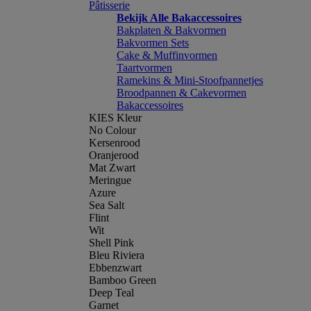
Pâtisserie
Bekijk Alle Bakaccessoires
Bakplaten & Bakvormen
Bakvormen Sets
Cake & Muffinvormen
Taartvormen
Ramekins & Mini-Stoofpannetjes
Broodpannen & Cakevormen
Bakaccessoires
KIES Kleur
No Colour
Kersenrood
Oranjerood
Mat Zwart
Meringue
Azure
Sea Salt
Flint
Wit
Shell Pink
Bleu Riviera
Ebbenzwart
Bamboo Green
Deep Teal
Garnet