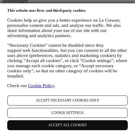
aanbiedingen
Als u beslist om deel uit te maken van ons klantenbestand en de Le
This website uses first- and third-party cookies
Creuset-nieuwsbrief te ontvangen, sturen wij u speciale,
gepersonaliseerde inhoud en informeren wij u wanneer er nieuwe
Cookies help us give you a better experience on Le Creuset,
producten worden gelanceerd, wanneer er exclusieve aanbiedingen,
personalise content and ads, and analyse our traffic. We also
showcooking- of komende evenementen zijn, of wanneer er speciale
share information about your use of our site with our
promoties voor u zijn.
advertising and analytics partners.
Afmelden:
U kunt het ontvangen van onze marketingcommunicatie op elk
“Necessary Cookies” cannot be disabled since they
moment kosteloos stopzetten via de methoden die bij de
support web functionalities, but you can consent to all the other
communicatie worden weergegeven (bijvoorbeeld om u af te
uses above (preferences, statistics and marketing cookies) by
melden voor de nieuwsbrief kunt u klikken op de afmeldlink
clicking “Accept all cookies”, or click “Cookie settings”, where
onderaan elke e-mail). Als u een van onze marketingactiviteiten wilt
you manage each cookie category, or “Accept necessary
cookies only”, so that no other category of cookies will be
stopzetten, kunt u in ieder geval een e-mail sturen naar
.
Uw
installed.
afmelding zal zo snel mogelijk worden verwerkt, maar in sommige
omstandigheden kunt u nog enkele berichten ontvangen totdat de
Check our
Cookie Policy
.
afmelding volledig is verwerkt.
Uw gegevens zijn onder uw controle
Vergeet niet dat u de controle hebt over uw gegevens en dat u uw
ACCEPT NECESSARY COOKIES ONLY
voorkeuren te allen tijde kunt beheren. U kunt erop rekenen dat wij
uw gegevens nooit zonder uw toestemming aan derden zullen
COOKIE SETTINGS
doorgeven voor hun eigen marketingdoeleinden. Voor informatie of
om uw privacyrechten uit te oefenen, kunt u ons mailen op
privacy@lecreuset.com
om ons te laten weten waar wij u mee van
ACCEPT ALL COOKIES
dienst kunnen zijn en wij zullen tijdig reageren.