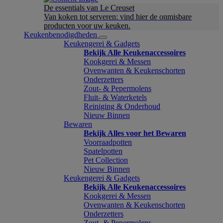
De essentials van Le Creuset
Van koken tot serveren: vind hier de onmisbare
producten voor uw keuken.
Keukenbenodigdheden
Keukengerei & Gadgets
Bekijk Alle Keukenaccessoires
Kookgerei & Messen
Ovenwanten & Keukenschorten
Onderzetters
Zout- & Pepermolens
Fluit- & Waterketels
Reiniging & Onderhoud
Nieuw Binnen
Bewaren
Bekijk Alles voor het Bewaren
Voorraadpotten
Spatelpotten
Pet Collection
Nieuw Binnen
Keukengerei & Gadgets
Bekijk Alle Keukenaccessoires
Kookgerei & Messen
Ovenwanten & Keukenschorten
Onderzetters
Zout- & Pepermolens