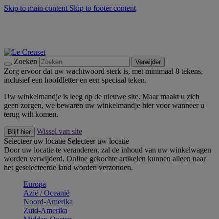
Skip to main content
Skip to footer content
Zomerse buitenmomenten met de BBQ Outdoor Collectie &
Thyme -
Shop Nu
De essentials van Le Creuset -
Ontdek Nu
Nieuwsbrieven: Registreer en bespaar 10%! -
Schrijf je nu in
Zoeken
Verwijder
Zorg ervoor dat uw wachtwoord sterk is, met minimaal 8 tekens,
inclusief een hoofdletter en een speciaal teken.
Uw winkelmandje is leeg op de nieuwe site. Maar maakt u zich
geen zorgen, we bewaren uw winkelmandje hier voor wanneer u
terug wilt komen.
Wissel van site
Blijf hier
Selecteer uw locatie
Selecteer uw locatie
Door uw locatie te veranderen, zal de inhoud van uw winkelwagen
worden verwijderd. Online gekochte artikelen kunnen alleen naar
het geselecteerde land worden verzonden.
Europa
Aziё / Oceaniё
Noord-Amerika
Zuid-Amerika