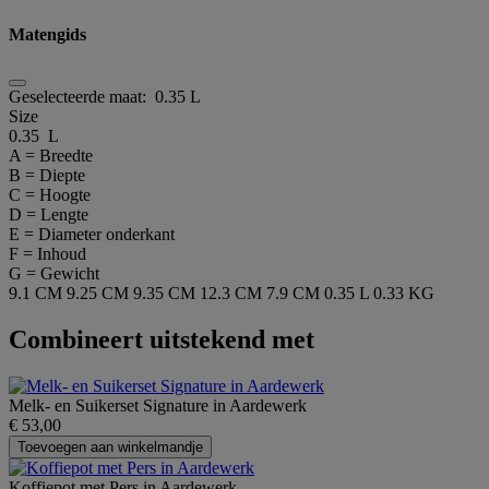
Matengids
Geselecteerde maat:
0.35 L
Size
0.35 L
A = Breedte
B = Diepte
C = Hoogte
D = Lengte
E = Diameter onderkant
F = Inhoud
G = Gewicht
9.1 CM
9.25 CM
9.35 CM
12.3 CM
7.9 CM
0.35 L
0.33 KG
Combineert uitstekend met
Melk- en Suikerset Signature in Aardewerk
€ 53,00
Toevoegen aan winkelmandje
Koffiepot met Pers in Aardewerk