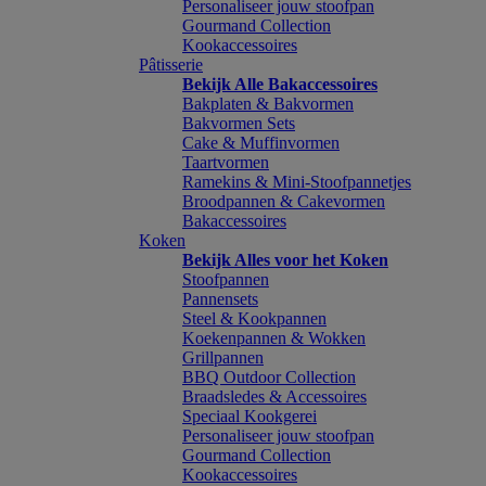
Personaliseer jouw stoofpan
Gourmand Collection
Kookaccessoires
Pâtisserie
Bekijk Alle Bakaccessoires
Bakplaten & Bakvormen
Bakvormen Sets
Cake & Muffinvormen
Taartvormen
Ramekins & Mini-Stoofpannetjes
Broodpannen & Cakevormen
Bakaccessoires
Koken
Bekijk Alles voor het Koken
Stoofpannen
Pannensets
Steel & Kookpannen
Koekenpannen & Wokken
Grillpannen
BBQ Outdoor Collection
Braadsledes & Accessoires
Speciaal Kookgerei
Personaliseer jouw stoofpan
Gourmand Collection
Kookaccessoires