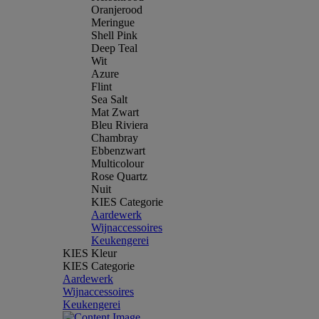
Oranjerood
Meringue
Shell Pink
Deep Teal
Wit
Azure
Flint
Sea Salt
Mat Zwart
Bleu Riviera
Chambray
Ebbenzwart
Multicolour
Rose Quartz
Nuit
KIES Categorie
Aardewerk
Wijnaccessoires
Keukengerei
KIES Kleur
KIES Categorie
Aardewerk
Wijnaccessoires
Keukengerei