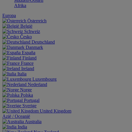
Midden-Oosten
Afrika
Europa
Österreich
België
Schweiz
Česko
Deutschland
Danmark
España
Finland
France
Ireland
Italia
Luxembourg
Nederland
Norge
Polska
Portugal
Sverige
United Kingdom
Aziё / Oceaniё
Australia
India