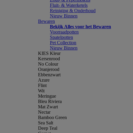
Fluit- & Waterketels
Reiniging & Onderhoud
Nieuw Binnen
Bewaren
Bekijk Alles voor het Bewaren
Voorraadpotten
Spatelpotten
Pet Collection
Nieuw Binnen
KIES Kleur
Kersenrood
No Colour
Oranjerood
Ebbenzwart
Azure
Flint
Wit
Meringue
Bleu Riviera
Mat Zwart
Nectar
Bamboo Green
Sea Salt
Deep Teal