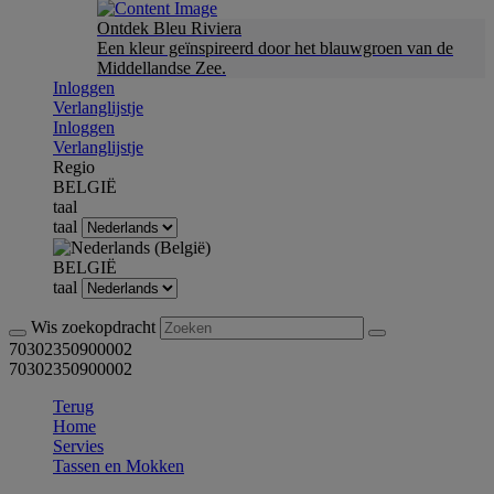
Ontdek Bleu Riviera
Een kleur geïnspireerd door het blauwgroen van de
Middellandse Zee.
Inloggen
Verlanglijstje
Inloggen
Verlanglijstje
Regio
BELGIË
taal
taal
BELGIË
taal
Wis zoekopdracht
70302350900002
70302350900002
Terug
Home
Servies
Tassen en Mokken