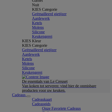
Garnet
Nuit
KIES Categorie
Geëmailleerd gietijzer
Aardewerk
Ketels
Molens
Silicone
Keukengerei
KIES Kleur
KIES Categorie
Geëmailleerd gietijzer
Aardewerk
Ketels
Molens
Silicone
Keukengerei
De essentials van Le Creuset
Van koken tot serveren: vind hier de onmisbare
producten voor uw keuken.
Cadeaus
Cadeaukaart
Cadeaugids
Onze Favoriete Cadeaus