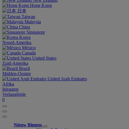
New Zealand
Hong Kong
日本
Taiwan
Malaysia
China
Singapore
Korea
Noord-Amerika
México
Canada
United States
Zuid-Amerika
Brazil
Midden-Oosten
United Arab Emirates
Afrika
Inloggen
Verlanglijstje
0
Nieuw Binnen