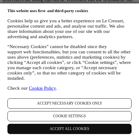
rechten af te handelen.
This website uses first- and third-party cookies
3. WAAROM VERZAMELEN WIJ DEZE GEGEVENS?
Wij kunnen uw gegevens verwerken voor de volgende doeleinden:
Cookies help us give you a better experience on Le Creuset,
personalise content and ads, and analyse our traffic. We also
VOOR ONZE WETTELIJKE VERPLICHTINGEN
share information about your use of our site with our
Mogelijk moeten we bepaalde gegevens over u verwerken om
advertising and analytics partners.
te voldoen aan onze wettelijke verplichtingen en andere
verplichtingen die voortvloeien uit instructies van de overheid.
“Necessary Cookies” cannot be disabled since they
OM EEN LE CREUSET-ACCOUNT AAN TE MAKEN
support web functionalities, but you can consent to all the other
We zullen uw gegevens gebruiken om een Le Creuset-
uses above (preferences, statistics and marketing cookies) by
account aan te maken die u toegang geeft tot een reeks
clicking “Accept all cookies”, or click “Cookie settings”, where
voordelen voor geregistreerde gebruikers, om beter te kunnen
you manage each cookie category, or “Accept necessary
genieten van onze diensten, zoals sneller afrekenen, meerdere
cookies only”, so that no other category of cookies will be
verzendadressen opslaan, bestellingen bekijken en volgen.
installed.
Elke verwerkingsactiviteit is vereist om ons in staat te stellen
Check our
Cookie Policy
.
deze diensten aan u als Le Creuset-accounthouder te leveren.
OM UW BESTELLINGEN TE BEHEREN EN OM ONZE
PRODUCTEN, DIENSTEN EN ASSISTENTIE AAN U
ACCEPT NECESSARY COOKIES ONLY
TE LEVEREN
Wij zullen uw gegevens gebruiken om onze contractuele
COOKIE SETTINGS
relatie met u, uw aankoop van producten op de Website, uw
gebruik van de Website, eventuele latere hulp na de verkoop
of uw deelname aan onze wedstrijden te beheren. Mogelijk
ACCEPT ALL COOKIES
moeten we bepaalde gegevens over u verwerken voor onze