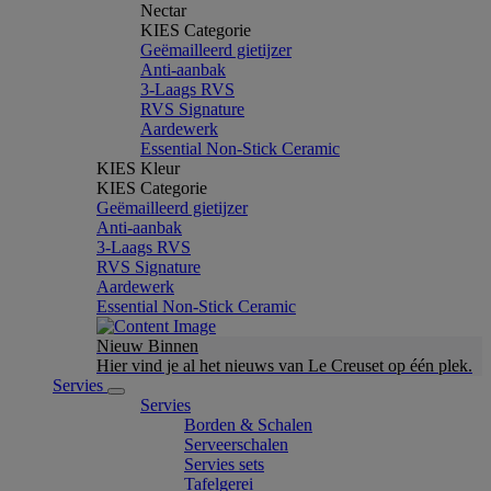
Nectar
KIES Categorie
Geëmailleerd gietijzer
Anti-aanbak
3-Laags RVS
RVS Signature
Aardewerk
Essential Non-Stick Ceramic
KIES Kleur
KIES Categorie
Geëmailleerd gietijzer
Anti-aanbak
3-Laags RVS
RVS Signature
Aardewerk
Essential Non-Stick Ceramic
Nieuw Binnen
Hier vind je al het nieuws van Le Creuset op één plek.
Servies
Servies
Borden & Schalen
Serveerschalen
Servies sets
Tafelgerei