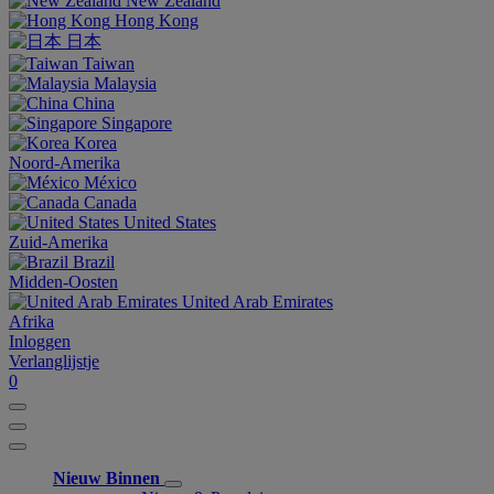
New Zealand
Hong Kong
日本
Taiwan
Malaysia
China
Singapore
Korea
Noord-Amerika
México
Canada
United States
Zuid-Amerika
Brazil
Midden-Oosten
United Arab Emirates
Afrika
Inloggen
Verlanglijstje
0
Nieuw Binnen