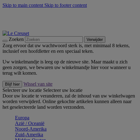
Skip to main content
Skip to footer content
Zomerse buitenmomenten met de BBQ Outdoor Collectie &
Thyme -
Shop Nu
De essentials van Le Creuset -
Ontdek Nu
Nieuwsbrieven: Registreer en bespaar 10%! -
Schrijf je nu in
Zoeken
Verwijder
Zorg ervoor dat uw wachtwoord sterk is, met minimaal 8 tekens,
inclusief een hoofdletter en een speciaal teken.
Uw winkelmandje is leeg op de nieuwe site. Maar maakt u zich
geen zorgen, we bewaren uw winkelmandje hier voor wanneer u
terug wilt komen.
Wissel van site
Blijf hier
Selecteer uw locatie
Selecteer uw locatie
Door uw locatie te veranderen, zal de inhoud van uw winkelwagen
worden verwijderd. Online gekochte artikelen kunnen alleen naar
het geselecteerde land worden verzonden.
Europa
Aziё / Oceaniё
Noord-Amerika
Zuid-Amerika