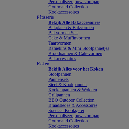
Personaliseer jouw stoofpan
Gourmand Collection
Kookaccessoires
Pâtisserie
Bekijk Alle Bakaccessoires
Bakplaten & Bakvormen
Bakvormen Sets
Cake & Muffinvormen
Taartvormen
Ramekins & Mini-Stoofpannetjes
Broodpannen & Cakevormen
Bakaccessoires
Koken
Bekijk Alles voor het Koken
Stoofpannen
Pannensets
Steel & Kookpannen
Koekenpannen & Wokken
Grillpannen
BBQ Outdoor Collection
Braadsledes & Accessoires
Speciaal Kookgerei
Personaliseer jouw stoofpan
Gourmand Collection
Kookaccessoires