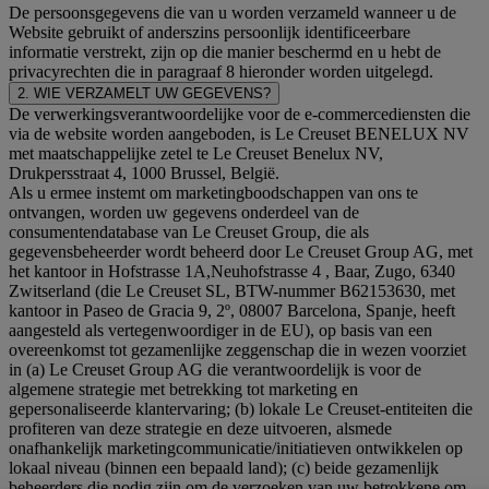
De persoonsgegevens die van u worden verzameld wanneer u de
Website gebruikt of anderszins persoonlijk identificeerbare
informatie verstrekt, zijn op die manier beschermd en u hebt de
privacyrechten die in paragraaf 8 hieronder worden uitgelegd.
2. WIE VERZAMELT UW GEGEVENS?
De verwerkingsverantwoordelijke voor de e-commercediensten die
via de website worden aangeboden, is Le Creuset BENELUX NV
met maatschappelijke zetel te Le Creuset Benelux NV,
Drukpersstraat 4, 1000 Brussel, België.
Als u ermee instemt om marketingboodschappen van ons te
ontvangen, worden uw gegevens onderdeel van de
consumentendatabase van Le Creuset Group, die als
gegevensbeheerder wordt beheerd door Le Creuset Group AG, met
het kantoor in Hofstrasse 1A,Neuhofstrasse 4 , Baar, Zugo, 6340
Zwitserland (die Le Creuset SL, BTW-nummer B62153630, met
kantoor in Paseo de Gracia 9, 2º, 08007 Barcelona, Spanje, heeft
aangesteld als vertegenwoordiger in de EU), op basis van een
overeenkomst tot gezamenlijke zeggenschap die in wezen voorziet
in (a) Le Creuset Group AG die verantwoordelijk is voor de
algemene strategie met betrekking tot marketing en
gepersonaliseerde klantervaring; (b) lokale Le Creuset-entiteiten die
profiteren van deze strategie en deze uitvoeren, alsmede
onafhankelijk marketingcommunicatie/initiatieven ontwikkelen op
lokaal niveau (binnen een bepaald land); (c) beide gezamenlijk
beheerders die nodig zijn om de verzoeken van uw betrokkene om