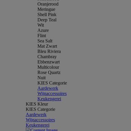
Oranjerood
Meringue
Shell Pink
Deep Teal
Wit
Azure
Flint
Sea Salt
Mat Zwart
Bleu Riviera
Chambray
Ebbenzwart
Multicolour
Rose Quartz
Nuit
KIES Categorie
Aardewerk
Wijnaccessoires
Keukengerei
KIES Kleur
KIES Categorie
Aardewerk
Wijnaccessoires
Keukengerei