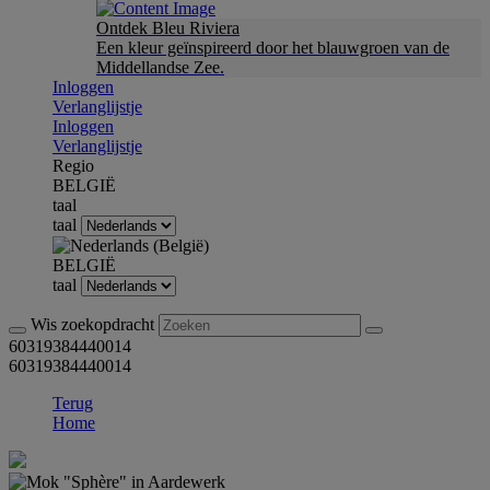
Ontdek Bleu Riviera
Een kleur geïnspireerd door het blauwgroen van de
Middellandse Zee.
Inloggen
Verlanglijstje
Inloggen
Verlanglijstje
Regio
BELGIË
taal
taal
BELGIË
taal
Wis zoekopdracht
60319384440014
60319384440014
Terug
Home