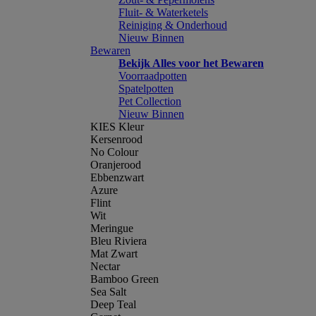
Fluit- & Waterketels
Reiniging & Onderhoud
Nieuw Binnen
Bewaren
Bekijk Alles voor het Bewaren
Voorraadpotten
Spatelpotten
Pet Collection
Nieuw Binnen
KIES Kleur
Kersenrood
No Colour
Oranjerood
Ebbenzwart
Azure
Flint
Wit
Meringue
Bleu Riviera
Mat Zwart
Nectar
Bamboo Green
Sea Salt
Deep Teal