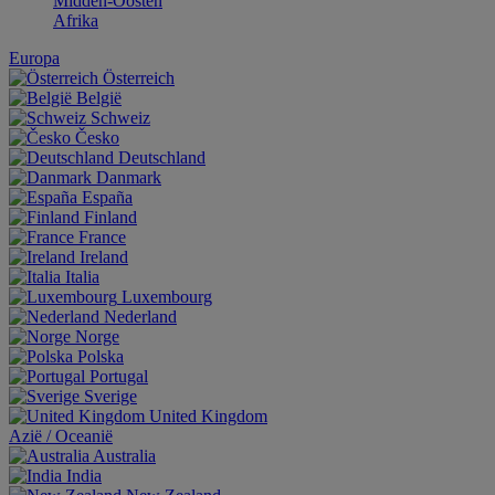
Midden-Oosten
Afrika
Europa
Österreich
België
Schweiz
Česko
Deutschland
Danmark
España
Finland
France
Ireland
Italia
Luxembourg
Nederland
Norge
Polska
Portugal
Sverige
United Kingdom
Aziё / Oceaniё
Australia
India