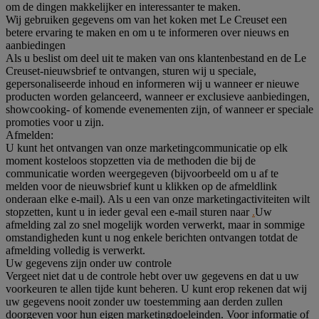
om de dingen makkelijker en interessanter te maken.
Wij gebruiken gegevens om van het koken met Le Creuset een
betere ervaring te maken en om u te informeren over nieuws en
aanbiedingen
Als u beslist om deel uit te maken van ons klantenbestand en de Le
Creuset-nieuwsbrief te ontvangen, sturen wij u speciale,
gepersonaliseerde inhoud en informeren wij u wanneer er nieuwe
producten worden gelanceerd, wanneer er exclusieve aanbiedingen,
showcooking- of komende evenementen zijn, of wanneer er speciale
promoties voor u zijn.
Afmelden:
U kunt het ontvangen van onze marketingcommunicatie op elk
moment kosteloos stopzetten via de methoden die bij de
communicatie worden weergegeven (bijvoorbeeld om u af te
melden voor de nieuwsbrief kunt u klikken op de afmeldlink
onderaan elke e-mail). Als u een van onze marketingactiviteiten wilt
stopzetten, kunt u in ieder geval een e-mail sturen naar
.
Uw
afmelding zal zo snel mogelijk worden verwerkt, maar in sommige
omstandigheden kunt u nog enkele berichten ontvangen totdat de
afmelding volledig is verwerkt.
Uw gegevens zijn onder uw controle
Vergeet niet dat u de controle hebt over uw gegevens en dat u uw
voorkeuren te allen tijde kunt beheren. U kunt erop rekenen dat wij
uw gegevens nooit zonder uw toestemming aan derden zullen
doorgeven voor hun eigen marketingdoeleinden. Voor informatie of