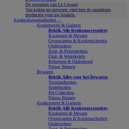
De essentials van Le Creuset
Van koken tot serveren: vind hier de onmisbare
producten voor uw keuken.
Keukenbenodigdheden
Keukengerei & Gadgets
Bekijk Alle Keukenaccessoires
Kookgerei & Messen
Ovenwanten & Keukenschorten
Onderzetters
Zout- & Pepermolens
Fluit- & Waterketels
Reiniging & Onderhoud
Nieuw Binnen
Bewaren
Bekijk Alles voor het Bewaren
Voorraadpotten
Spatelpotten
Pet Collection
Nieuw Binnen
Keukengerei & Gadgets
Bekijk Alle Keukenaccessoires
Kookgerei & Messen
Ovenwanten & Keukenschorten
Onderzetters
Zout- & Pepermolens