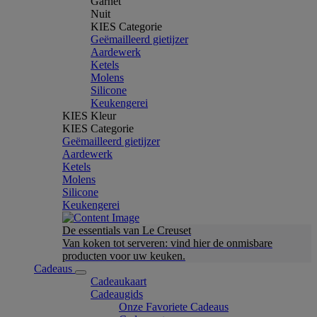
Garnet
Nuit
KIES Categorie
Geëmailleerd gietijzer
Aardewerk
Ketels
Molens
Silicone
Keukengerei
KIES Kleur
KIES Categorie
Geëmailleerd gietijzer
Aardewerk
Ketels
Molens
Silicone
Keukengerei
De essentials van Le Creuset
Van koken tot serveren: vind hier de onmisbare
producten voor uw keuken.
Cadeaus
Cadeaukaart
Cadeaugids
Onze Favoriete Cadeaus