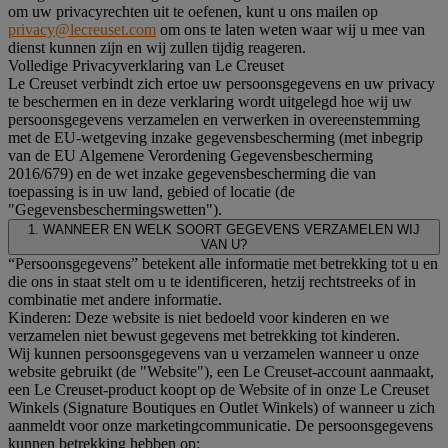
om uw privacyrechten uit te oefenen, kunt u ons mailen op
privacy@lecreuset.com
om ons te laten weten waar wij u mee van
dienst kunnen zijn en wij zullen tijdig reageren.
Volledige Privacyverklaring van Le Creuset
Le Creuset verbindt zich ertoe uw persoonsgegevens en uw privacy
te beschermen en in deze verklaring wordt uitgelegd hoe wij uw
persoonsgegevens verzamelen en verwerken in overeenstemming
met de EU-wetgeving inzake gegevensbescherming (met inbegrip
van de EU Algemene Verordening Gegevensbescherming
2016/679) en de wet inzake gegevensbescherming die van
toepassing is in uw land, gebied of locatie (de
"Gegevensbeschermingswetten").
1. WANNEER EN WELK SOORT GEGEVENS VERZAMELEN WIJ
VAN U?
“Persoonsgegevens” betekent alle informatie met betrekking tot u en
die ons in staat stelt om u te identificeren, hetzij rechtstreeks of in
combinatie met andere informatie.
Kinderen: Deze website is niet bedoeld voor kinderen en we
verzamelen niet bewust gegevens met betrekking tot kinderen.
Wij kunnen persoonsgegevens van u verzamelen wanneer u onze
website gebruikt (de "Website"), een Le Creuset-account aanmaakt,
een Le Creuset-product koopt op de Website of in onze Le Creuset
Winkels (Signature Boutiques en Outlet Winkels) of wanneer u zich
aanmeldt voor onze marketingcommunicatie. De persoonsgegevens
kunnen betrekking hebben op: