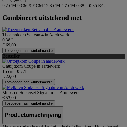
G = Gewicht
9.2 CM
9 CM
9.7 CM
12.3 CM
5.7 CM
0.38 L
0.35 KG
Combineert uitstekend met
Theemokken Set van 4 in Aardewerk
0.38 L
€ 69,00
Toevoegen aan winkelmandje
Bestseller
Ontbijtkom Coupe in aardewerk
16 cm - 0.77L
€ 22,00
Toevoegen aan winkelmandje
Melk- en Suikerset Signature in Aardewerk
€ 53,00
Toevoegen aan winkelmandje
Productomschrijving
Met deze stijlvolle mok begint u de dag altijd goed. Hij is gemaakt