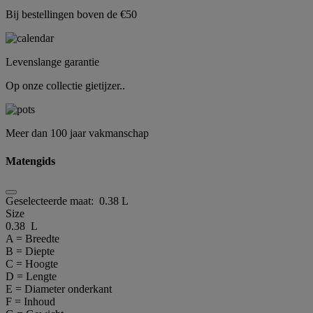
Bij bestellingen boven de €50
Levenslange garantie
Op onze collectie gietijzer..
Meer dan 100 jaar vakmanschap
Matengids
Geselecteerde maat:
0.38 L
Size
0.38 L
A = Breedte
B = Diepte
C = Hoogte
D = Lengte
E = Diameter onderkant
F = Inhoud