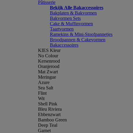
Pâtisserie
Bekijk Alle Bakaccessoires
Bakplaten & Bakvormen
Bakvormen Sets
Cake & Muffinvormen
Taartvormen
Ramekins & Mini-Stoofpannetjes
Broodpannen & Cakevormen
Bakaccessoires
KIES Kleur
No Colour
Kersenrood
Oranjerood
Mat Zwart
Meringue
Azure
Sea Salt
Flint
Wit
Shell Pink
Bleu Riviera
Ebbenzwart
Bamboo Green
Deep Teal
Garnet