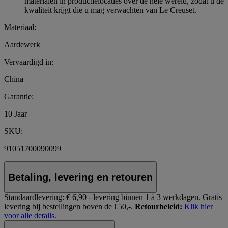
materialen in productielocaties over de hele wereld, zodat u de
kwaliteit krijgt die u mag verwachten van Le Creuset.
Materiaal:
Aardewerk
Vervaardigd in:
China
Garantie:
10 Jaar
SKU:
91051700090099
Betaling, levering en retouren
Standaardlevering:
€ 6,90 - levering binnen 1 à 3 werkdagen.
Gratis
levering bij bestellingen boven de €50,-.
Retourbeleid:
Klik hier
voor alle details.