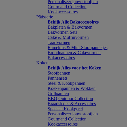
Personaliseer jouw stoofpan
Gourmand Collection
Kookaccessoires
Pâtisserie
Bekijk Alle Bakaccessoires
Bakplaten & Bakvormen
Bakvormen Sets
Cake & Muffinvormen
Taartvormen
Ramekins & Mini-Stoofpannetjes
Broodpannen & Cakevormen
Bakaccessoires
Koken
Bekijk Alles voor het Koken
Stoofpannen
Pannensets
Steel & Kookpannen
Koekenpannen & Wokken
Grillpannen
BBQ Outdoor Collection
Braadsledes & Accessoires
Speciaal Kookgerei
Personaliseer jouw stoofpan
Gourmand Collection
Kookaccessoires