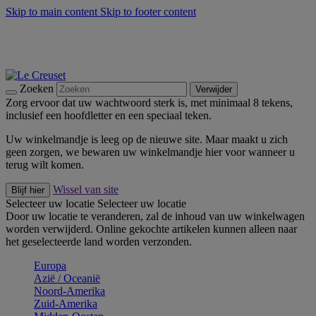
Skip to main content
Skip to footer content
Zomerse buitenmomenten met de BBQ Outdoor Collectie &
Thyme -
Shop Nu
De essentials van Le Creuset -
Ontdek Nu
Nieuwsbrieven: Registreer en bespaar 10%! -
Schrijf je nu in
Zoeken
Verwijder
Zorg ervoor dat uw wachtwoord sterk is, met minimaal 8 tekens,
inclusief een hoofdletter en een speciaal teken.
Uw winkelmandje is leeg op de nieuwe site. Maar maakt u zich
geen zorgen, we bewaren uw winkelmandje hier voor wanneer u
terug wilt komen.
Wissel van site
Blijf hier
Selecteer uw locatie
Selecteer uw locatie
Door uw locatie te veranderen, zal de inhoud van uw winkelwagen
worden verwijderd. Online gekochte artikelen kunnen alleen naar
het geselecteerde land worden verzonden.
Europa
Aziё / Oceaniё
Noord-Amerika
Zuid-Amerika