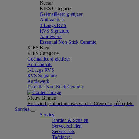
Nectar
KIES Categorie
Geëmailleerd gietijzer
Anti-aanbak
3-Laags RVS
RVS Signature
Aardewerk
Essential Non-Stick Ceramic
KIES Kleur
KIES Categorie
Geëmailleerd gietijzer
Anti-aanbak
3-Laags RVS
RVS Signature
Aardewerk
Essential Non-Stick Ceramic
Nieuw Binnen
Hier vind je al het nieuws van Le Creuset op één plek.
Servies
Servies
Borden & Schalen
Serveerschalen
Servies sets
Tafelgerei