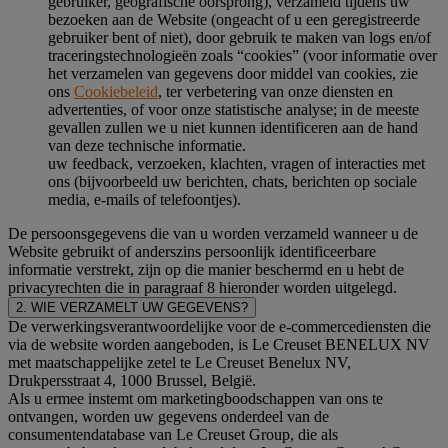
gebruiker, geografische oorsprong), verzameld tijdens uw
bezoeken aan de Website (ongeacht of u een geregistreerde
gebruiker bent of niet), door gebruik te maken van logs en/of
traceringstechnologieën zoals “cookies” (voor informatie over
het verzamelen van gegevens door middel van cookies, zie
ons
Cookiebeleid
, ter verbetering van onze diensten en
advertenties, of voor onze statistische analyse; in de meeste
gevallen zullen we u niet kunnen identificeren aan de hand
van deze technische informatie.
uw feedback, verzoeken, klachten, vragen of interacties met
ons (bijvoorbeeld uw berichten, chats, berichten op sociale
media, e-mails of telefoontjes).
De persoonsgegevens die van u worden verzameld wanneer u de
Website gebruikt of anderszins persoonlijk identificeerbare
informatie verstrekt, zijn op die manier beschermd en u hebt de
privacyrechten die in paragraaf 8 hieronder worden uitgelegd.
2. WIE VERZAMELT UW GEGEVENS?
De verwerkingsverantwoordelijke voor de e-commercediensten die
via de website worden aangeboden, is Le Creuset BENELUX NV
met maatschappelijke zetel te Le Creuset Benelux NV,
Drukpersstraat 4, 1000 Brussel, België.
Als u ermee instemt om marketingboodschappen van ons te
ontvangen, worden uw gegevens onderdeel van de
consumentendatabase van Le Creuset Group, die als