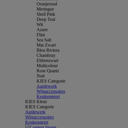
Oranjerood
Meringue
Shell Pink
Deep Teal
Wit
Azure
Flint
Sea Salt
Mat Zwart
Bleu Riviera
Chambray
Ebbenzwart
Multicolour
Rose Quartz
Nuit
KIES Categorie
Aardewerk
Wijnaccessoires
Keukengerei
KIES Kleur
KIES Categorie
Aardewerk
Wijnaccessoires
Keukengerei