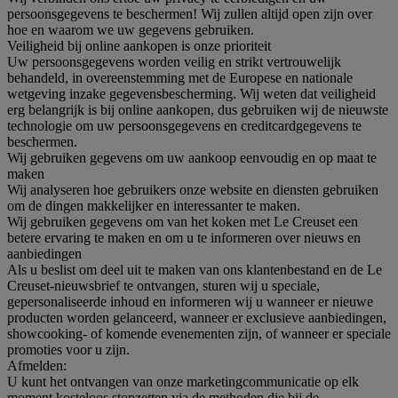
persoonsgegevens te beschermen! Wij zullen altijd open zijn over
hoe en waarom we uw gegevens gebruiken.
Veiligheid bij online aankopen is onze prioriteit
Uw persoonsgegevens worden veilig en strikt vertrouwelijk
behandeld, in overeenstemming met de Europese en nationale
wetgeving inzake gegevensbescherming. Wij weten dat veiligheid
erg belangrijk is bij online aankopen, dus gebruiken wij de nieuwste
technologie om uw persoonsgegevens en creditcardgegevens te
beschermen.
Wij gebruiken gegevens om uw aankoop eenvoudig en op maat te
maken
Wij analyseren hoe gebruikers onze website en diensten gebruiken
om de dingen makkelijker en interessanter te maken.
Wij gebruiken gegevens om van het koken met Le Creuset een
betere ervaring te maken en om u te informeren over nieuws en
aanbiedingen
Als u beslist om deel uit te maken van ons klantenbestand en de Le
Creuset-nieuwsbrief te ontvangen, sturen wij u speciale,
gepersonaliseerde inhoud en informeren wij u wanneer er nieuwe
producten worden gelanceerd, wanneer er exclusieve aanbiedingen,
showcooking- of komende evenementen zijn, of wanneer er speciale
promoties voor u zijn.
Afmelden:
U kunt het ontvangen van onze marketingcommunicatie op elk
moment kosteloos stopzetten via de methoden die bij de