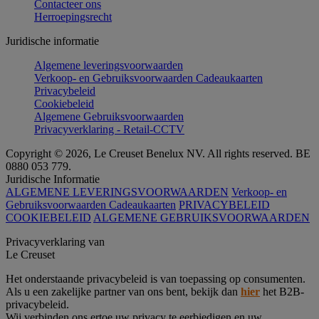
Contacteer ons
Herroepingsrecht
Juridische informatie
Algemene leveringsvoorwaarden
Verkoop- en Gebruiksvoorwaarden Cadeaukaarten
Privacybeleid
Cookiebeleid
Algemene Gebruiksvoorwaarden
Privacyverklaring - Retail-CCTV
Copyright © 2026, Le Creuset Benelux NV. All rights reserved. BE
0880 053 779.
Juridische Informatie
ALGEMENE LEVERINGSVOORWAARDEN
Verkoop- en
Gebruiksvoorwaarden Cadeaukaarten
PRIVACYBELEID
COOKIEBELEID
ALGEMENE GEBRUIKSVOORWAARDEN
Privacyverklaring van
Le Creuset
Het onderstaande privacybeleid is van toepassing op consumenten.
Als u een zakelijke partner van ons bent, bekijk dan
hier
het B2B-
privacybeleid.
Wij verbinden ons ertoe uw privacy te eerbiedigen en uw