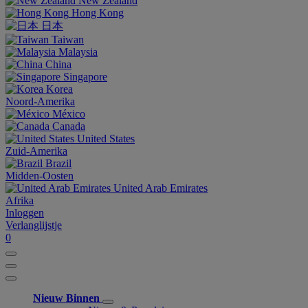
New Zealand
Hong Kong
日本
Taiwan
Malaysia
China
Singapore
Korea
Noord-Amerika
México
Canada
United States
Zuid-Amerika
Brazil
Midden-Oosten
United Arab Emirates
Afrika
Inloggen
Verlanglijstje
0
Nieuw Binnen