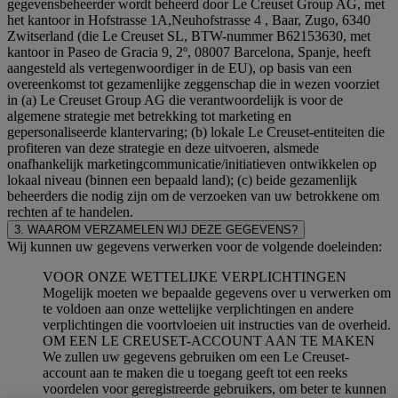
gegevensbeheerder wordt beheerd door Le Creuset Group AG, met
het kantoor in Hofstrasse 1A,Neuhofstrasse 4 , Baar, Zugo, 6340
Zwitserland (die Le Creuset SL, BTW-nummer B62153630, met
kantoor in Paseo de Gracia 9, 2º, 08007 Barcelona, Spanje, heeft
aangesteld als vertegenwoordiger in de EU), op basis van een
overeenkomst tot gezamenlijke zeggenschap die in wezen voorziet
in (a) Le Creuset Group AG die verantwoordelijk is voor de
algemene strategie met betrekking tot marketing en
gepersonaliseerde klantervaring; (b) lokale Le Creuset-entiteiten die
profiteren van deze strategie en deze uitvoeren, alsmede
onafhankelijk marketingcommunicatie/initiatieven ontwikkelen op
lokaal niveau (binnen een bepaald land); (c) beide gezamenlijk
beheerders die nodig zijn om de verzoeken van uw betrokkene om
rechten af te handelen.
3. WAAROM VERZAMELEN WIJ DEZE GEGEVENS?
Wij kunnen uw gegevens verwerken voor de volgende doeleinden:
VOOR ONZE WETTELIJKE VERPLICHTINGEN
Mogelijk moeten we bepaalde gegevens over u verwerken om
te voldoen aan onze wettelijke verplichtingen en andere
verplichtingen die voortvloeien uit instructies van de overheid.
OM EEN LE CREUSET-ACCOUNT AAN TE MAKEN
We zullen uw gegevens gebruiken om een Le Creuset-
account aan te maken die u toegang geeft tot een reeks
voordelen voor geregistreerde gebruikers, om beter te kunnen