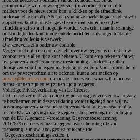
communicatie worden weergegeven (bijvoorbeeld om u af te
melden voor de nieuwsbrief kunt u klikken op de afmeldlink
onderaan elke e-mail). Als u een van onze marketingactiviteiten wilt
stopzetten, kunt u in ieder geval een e-mail sturen naar
.
Uw
afmelding zal zo snel mogelijk worden verwerkt, maar in sommige
omstandigheden kunt u nog enkele berichten ontvangen totdat de
afmelding volledig is verwerkt.
Uw gegevens zijn onder uw controle
Vergeet niet dat u de controle hebt over uw gegevens en dat u uw
voorkeuren te allen tijde kunt beheren. U kunt erop rekenen dat wij
uw gegevens nooit zonder uw toestemming aan derden zullen
doorgeven voor hun eigen marketingdoeleinden. Voor informatie of
om uw privacyrechten uit te oefenen, kunt u ons mailen op
privacy@lecreuset.com
om ons te laten weten waar wij u mee van
dienst kunnen zijn en wij zullen tijdig reageren.
Volledige Privacyverklaring van Le Creuset
Le Creuset verbindt zich ertoe uw persoonsgegevens en uw privacy
te beschermen en in deze verklaring wordt uitgelegd hoe wij uw
persoonsgegevens verzamelen en verwerken in overeenstemming
met de EU-wetgeving inzake gegevensbescherming (met inbegrip
van de EU Algemene Verordening Gegevensbescherming
2016/679) en de wet inzake gegevensbescherming die van
toepassing is in uw land, gebied of locatie (de
"Gegevensbeschermingswetten").