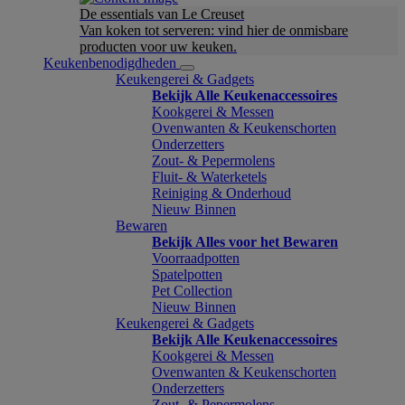
De essentials van Le Creuset
Van koken tot serveren: vind hier de onmisbare
producten voor uw keuken.
Keukenbenodigdheden
Keukengerei & Gadgets
Bekijk Alle Keukenaccessoires
Kookgerei & Messen
Ovenwanten & Keukenschorten
Onderzetters
Zout- & Pepermolens
Fluit- & Waterketels
Reiniging & Onderhoud
Nieuw Binnen
Bewaren
Bekijk Alles voor het Bewaren
Voorraadpotten
Spatelpotten
Pet Collection
Nieuw Binnen
Keukengerei & Gadgets
Bekijk Alle Keukenaccessoires
Kookgerei & Messen
Ovenwanten & Keukenschorten
Onderzetters
Zout- & Pepermolens