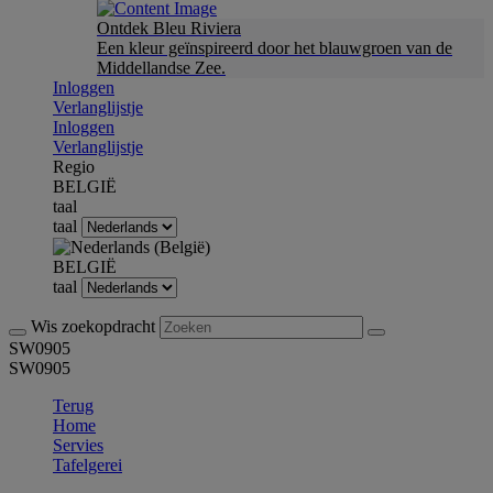
Ontdek Bleu Riviera
Een kleur geïnspireerd door het blauwgroen van de
Middellandse Zee.
Inloggen
Verlanglijstje
Inloggen
Verlanglijstje
Regio
BELGIË
taal
taal
BELGIË
taal
Wis zoekopdracht
SW0905
SW0905
Terug
Home
Servies
Tafelgerei