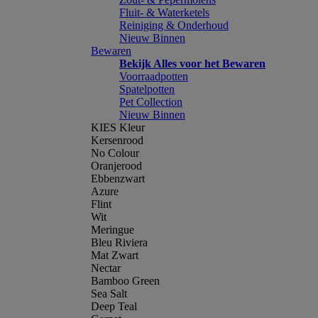
Fluit- & Waterketels
Reiniging & Onderhoud
Nieuw Binnen
Bewaren
Bekijk Alles voor het Bewaren
Voorraadpotten
Spatelpotten
Pet Collection
Nieuw Binnen
KIES Kleur
Kersenrood
No Colour
Oranjerood
Ebbenzwart
Azure
Flint
Wit
Meringue
Bleu Riviera
Mat Zwart
Nectar
Bamboo Green
Sea Salt
Deep Teal