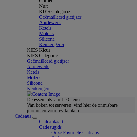
Garnet
Nuit
KIES Categorie
Geëmailleerd gietijzer
Aardewerk
Ketels
Molens
Silicone
Keukengerei
KIES Kleur
KIES Categorie
Geëmailleerd gietijzer
Aardewerk
Ketels
Molens
Silicone
Keukengerei
De essentials van Le Creuset
Van koken tot serveren: vind hier de onmisbare
producten voor uw keuken.
Cadeaus
Cadeaukaart
Cadeaugids
Onze Favoriete Cadeaus