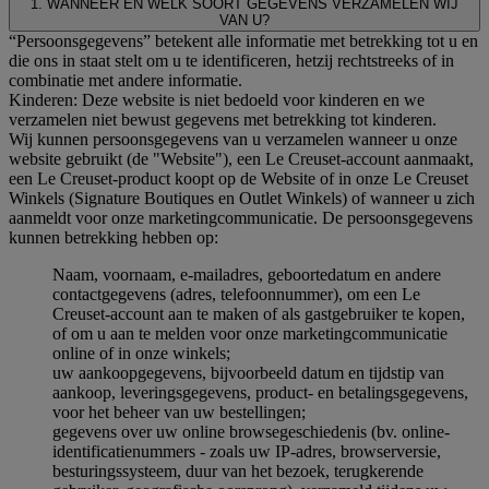
1. WANNEER EN WELK SOORT GEGEVENS VERZAMELEN WIJ
VAN U?
“Persoonsgegevens” betekent alle informatie met betrekking tot u en
die ons in staat stelt om u te identificeren, hetzij rechtstreeks of in
combinatie met andere informatie.
Kinderen: Deze website is niet bedoeld voor kinderen en we
verzamelen niet bewust gegevens met betrekking tot kinderen.
Wij kunnen persoonsgegevens van u verzamelen wanneer u onze
website gebruikt (de "Website"), een Le Creuset-account aanmaakt,
een Le Creuset-product koopt op de Website of in onze Le Creuset
Winkels (Signature Boutiques en Outlet Winkels) of wanneer u zich
aanmeldt voor onze marketingcommunicatie. De persoonsgegevens
kunnen betrekking hebben op:
Naam, voornaam, e-mailadres, geboortedatum en andere
contactgegevens (adres, telefoonnummer), om een Le
Creuset-account aan te maken of als gastgebruiker te kopen,
of om u aan te melden voor onze marketingcommunicatie
online of in onze winkels;
uw aankoopgegevens, bijvoorbeeld datum en tijdstip van
aankoop, leveringsgegevens, product- en betalingsgegevens,
voor het beheer van uw bestellingen;
gegevens over uw online browsegeschiedenis (bv. online-
identificatienummers - zoals uw IP-adres, browserversie,
besturingssysteem, duur van het bezoek, terugkerende