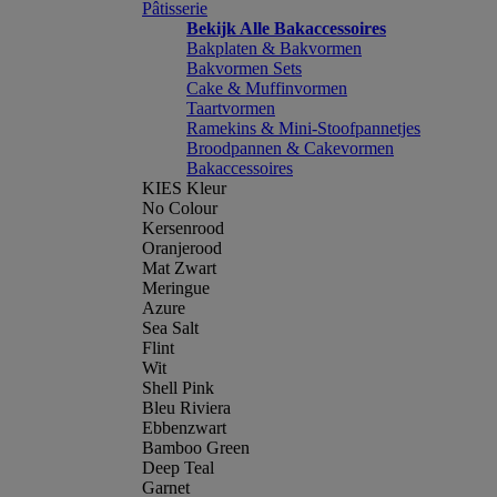
Pâtisserie
Bekijk Alle Bakaccessoires
Bakplaten & Bakvormen
Bakvormen Sets
Cake & Muffinvormen
Taartvormen
Ramekins & Mini-Stoofpannetjes
Broodpannen & Cakevormen
Bakaccessoires
KIES Kleur
No Colour
Kersenrood
Oranjerood
Mat Zwart
Meringue
Azure
Sea Salt
Flint
Wit
Shell Pink
Bleu Riviera
Ebbenzwart
Bamboo Green
Deep Teal
Garnet