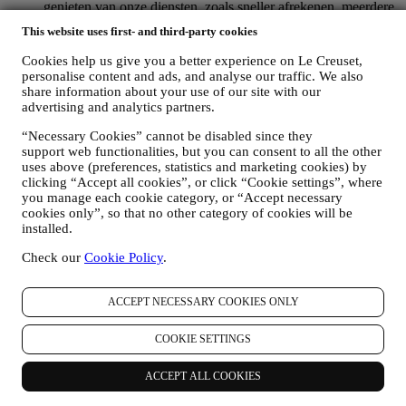
genieten van onze diensten, zoals sneller afrekenen, meerdere
verzendadressen opslaan, bestellingen bekijken en volgen.
This website uses first- and third-party cookies
Elke verwerkingsactiviteit is vereist om ons in staat te stellen
deze diensten aan u als Le Creuset-accounthouder te leveren.
Cookies help us give you a better experience on Le Creuset,
OM UW BESTELLINGEN TE BEHEREN EN OM ONZE
personalise content and ads, and analyse our traffic. We also
PRODUCTEN, DIENSTEN EN ASSISTENTIE AAN U
share information about your use of our site with our
TE LEVEREN
advertising and analytics partners.
Wij zullen uw gegevens gebruiken om onze contractuele
“Necessary Cookies” cannot be disabled since they
relatie met u, uw aankoop van producten op de Website, uw
support web functionalities, but you can consent to all the other
gebruik van de Website, eventuele latere hulp na de verkoop
uses above (preferences, statistics and marketing cookies) by
of uw deelname aan onze wedstrijden te beheren. Mogelijk
clicking “Accept all cookies”, or click “Cookie settings”, where
moeten we bepaalde gegevens over u verwerken voor onze
you manage each cookie category, or “Accept necessary
administratieve doeleinden die verband houden met onze
cookies only”, so that no other category of cookies will be
contractuele relatie met u, zoals de boekhouding, facturering
installed.
en controle, verificatie van betaalkaarten, fraudescreening,
veiligheid, beveiliging, systeemtests, onderhoud en statistische
Check our
Cookie Policy
.
analyse. Af en toe moeten we mogelijk om administratieve of
operationele redenen contact met u opnemen. Bijvoorbeeld
om u een bevestiging van uw aankoop te sturen. We zullen
ACCEPT NECESSARY COOKIES ONLY
uw persoonsgegevens ook gebruiken om uw verzoeken te
beantwoorden die via onze Websiteformulieren of andere
COOKIE SETTINGS
kanalen worden verzonden. Deze verwerkingsactiviteit is
vereist om ons in staat te stellen onze diensten aan u te
ACCEPT ALL COOKIES
leveren. Wij kunnen uw gegevens verwerken op basis van
ons legitiem belang (naar behoren rekening houdend met uw