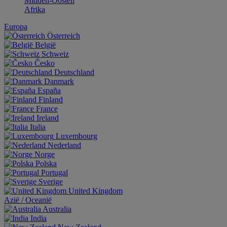
Midden-Oosten
Afrika
Europa
Österreich
België
Schweiz
Česko
Deutschland
Danmark
España
Finland
France
Ireland
Italia
Luxembourg
Nederland
Norge
Polska
Portugal
Sverige
United Kingdom
Aziё / Oceaniё
Australia
India