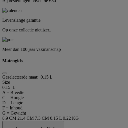
Bij bestellingen boven de €50
Levenslange garantie
Op onze collectie gietijzer..
Meer dan 100 jaar vakmanschap
Matengids
Geselecteerde maat:
0.15 L
Size
0.15 L
A = Breedte
C = Hoogte
D = Lengte
F = Inhoud
G = Gewicht
8.9 CM
21.4 CM
7.3 CM
0.15 L
0.22 KG