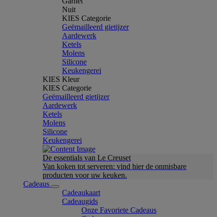
Garnet
Nuit
KIES Categorie
Geëmailleerd gietijzer
Aardewerk
Ketels
Molens
Silicone
Keukengerei
KIES Kleur
KIES Categorie
Geëmailleerd gietijzer
Aardewerk
Ketels
Molens
Silicone
Keukengerei
De essentials van Le Creuset
Van koken tot serveren: vind hier de onmisbare
producten voor uw keuken.
Cadeaus
Cadeaukaart
Cadeaugids
Onze Favoriete Cadeaus