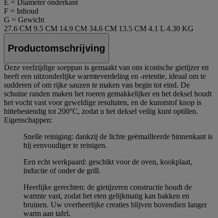
E = Diameter onderkant
F = Inhoud
G = Gewicht
27.6 CM
9.5 CM
14.9 CM
34.6 CM
13.5 CM
4.1 L
4.30 KG
Productomschrijving
Deze veelzijdige soeppan is gemaakt van ons iconische gietijzer en
heeft een uitzonderlijke warmteverdeling en -retentie, ideaal om te
sudderen of om rijke sauzen te maken van begin tot eind. De
schuine randen maken het roeren gemakkelijker en het deksel houdt
het vocht vast voor geweldige resultaten, en de kunststof knop is
hittebestendig tot 200°C, zodat u het deksel veilig kunt optillen.
Eigenschappen:
Snelle reiniging: dankzij de lichte geëmailleerde binnenkant is
hij eenvoudiger te reinigen.
Een echt werkpaard: geschikt voor de oven, kookplaat,
inductie of onder de grill.
Heerlijke gerechten: de gietijzeren constructie houdt de
warmte vast, zodat het eten gelijkmatig kan bakken en
bruinen. Uw overheerlijke creaties blijven bovendien langer
warm aan tafel.