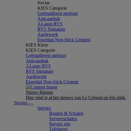
Nectar
KIES Categorie
Geëmailleerd gietijzer
Anti-aanbak
3-Laags RVS
RVS Signature
Aardewerk
Essential Non-Stick Ceramic
KIES Kleur
KIES Categorie
Geëmailleerd gietijzer
Anti-aanbak
3-Laags RVS
RVS Signature
Aardewerk
Essential Non-Stick Ceramic
Nieuw Binnen
Hier vind je al het nieuws van Le Creuset op één plek.
Servies
Servies
Borden & Schalen
Serveerschalen
Servies sets
Tafelgerei