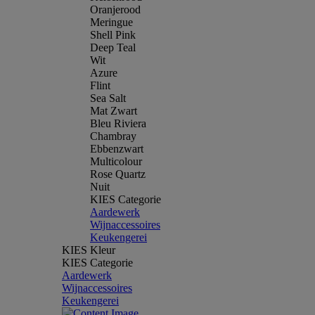
Oranjerood
Meringue
Shell Pink
Deep Teal
Wit
Azure
Flint
Sea Salt
Mat Zwart
Bleu Riviera
Chambray
Ebbenzwart
Multicolour
Rose Quartz
Nuit
KIES Categorie
Aardewerk
Wijnaccessoires
Keukengerei
KIES Kleur
KIES Categorie
Aardewerk
Wijnaccessoires
Keukengerei