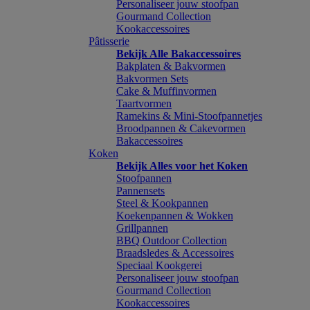
Personaliseer jouw stoofpan
Gourmand Collection
Kookaccessoires
Pâtisserie
Bekijk Alle Bakaccessoires
Bakplaten & Bakvormen
Bakvormen Sets
Cake & Muffinvormen
Taartvormen
Ramekins & Mini-Stoofpannetjes
Broodpannen & Cakevormen
Bakaccessoires
Koken
Bekijk Alles voor het Koken
Stoofpannen
Pannensets
Steel & Kookpannen
Koekenpannen & Wokken
Grillpannen
BBQ Outdoor Collection
Braadsledes & Accessoires
Speciaal Kookgerei
Personaliseer jouw stoofpan
Gourmand Collection
Kookaccessoires