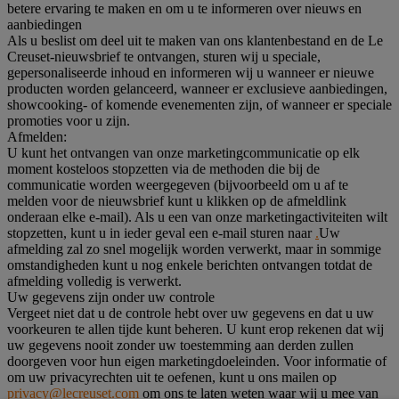
betere ervaring te maken en om u te informeren over nieuws en
aanbiedingen
Als u beslist om deel uit te maken van ons klantenbestand en de Le
Creuset-nieuwsbrief te ontvangen, sturen wij u speciale,
gepersonaliseerde inhoud en informeren wij u wanneer er nieuwe
producten worden gelanceerd, wanneer er exclusieve aanbiedingen,
showcooking- of komende evenementen zijn, of wanneer er speciale
promoties voor u zijn.
Afmelden:
U kunt het ontvangen van onze marketingcommunicatie op elk
moment kosteloos stopzetten via de methoden die bij de
communicatie worden weergegeven (bijvoorbeeld om u af te
melden voor de nieuwsbrief kunt u klikken op de afmeldlink
onderaan elke e-mail). Als u een van onze marketingactiviteiten wilt
stopzetten, kunt u in ieder geval een e-mail sturen naar
.
Uw
afmelding zal zo snel mogelijk worden verwerkt, maar in sommige
omstandigheden kunt u nog enkele berichten ontvangen totdat de
afmelding volledig is verwerkt.
Uw gegevens zijn onder uw controle
Vergeet niet dat u de controle hebt over uw gegevens en dat u uw
voorkeuren te allen tijde kunt beheren. U kunt erop rekenen dat wij
uw gegevens nooit zonder uw toestemming aan derden zullen
doorgeven voor hun eigen marketingdoeleinden. Voor informatie of
om uw privacyrechten uit te oefenen, kunt u ons mailen op
privacy@lecreuset.com
om ons te laten weten waar wij u mee van