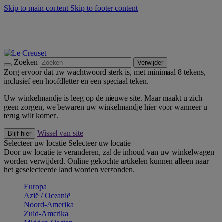
Skip to main content
Skip to footer content
Zomerse buitenmomenten met de BBQ Outdoor Collectie &
Thyme -
Shop Nu
De essentials van Le Creuset -
Ontdek Nu
Nieuwsbrieven: Registreer en bespaar 10%! -
Schrijf je nu in
Zoeken
Verwijder
Zorg ervoor dat uw wachtwoord sterk is, met minimaal 8 tekens,
inclusief een hoofdletter en een speciaal teken.
Uw winkelmandje is leeg op de nieuwe site. Maar maakt u zich
geen zorgen, we bewaren uw winkelmandje hier voor wanneer u
terug wilt komen.
Wissel van site
Blijf hier
Selecteer uw locatie
Selecteer uw locatie
Door uw locatie te veranderen, zal de inhoud van uw winkelwagen
worden verwijderd. Online gekochte artikelen kunnen alleen naar
het geselecteerde land worden verzonden.
Europa
Aziё / Oceaniё
Noord-Amerika
Zuid-Amerika