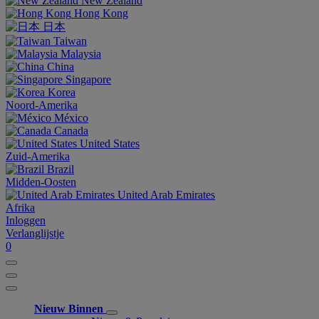
New Zealand
Hong Kong
日本
Taiwan
Malaysia
China
Singapore
Korea
Noord-Amerika
México
Canada
United States
Zuid-Amerika
Brazil
Midden-Oosten
United Arab Emirates
Afrika
Inloggen
Verlanglijstje
0
Nieuw Binnen