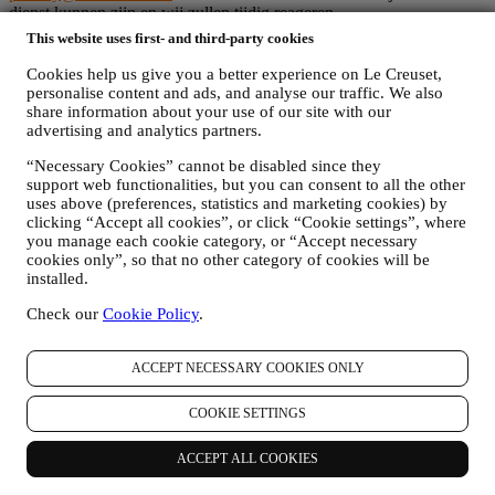
dienst kunnen zijn en wij zullen tijdig reageren.
Volledige Privacyverklaring van Le Creuset
This website uses first- and third-party cookies
Le Creuset verbindt zich ertoe uw persoonsgegevens en uw privacy
te beschermen en in deze verklaring wordt uitgelegd hoe wij uw
Cookies help us give you a better experience on Le Creuset,
persoonsgegevens verzamelen en verwerken in overeenstemming
personalise content and ads, and analyse our traffic. We also
met de EU-wetgeving inzake gegevensbescherming (met inbegrip
share information about your use of our site with our
advertising and analytics partners.
van de EU Algemene Verordening Gegevensbescherming
2016/679) en de wet inzake gegevensbescherming die van
“Necessary Cookies” cannot be disabled since they
toepassing is in uw land, gebied of locatie (de
support web functionalities, but you can consent to all the other
"Gegevensbeschermingswetten").
uses above (preferences, statistics and marketing cookies) by
1. WANNEER EN WELK SOORT GEGEVENS VERZAMELEN WIJ
clicking “Accept all cookies”, or click “Cookie settings”, where
VAN U?
you manage each cookie category, or “Accept necessary
“Persoonsgegevens” betekent alle informatie met betrekking tot u en
cookies only”, so that no other category of cookies will be
die ons in staat stelt om u te identificeren, hetzij rechtstreeks of in
installed.
combinatie met andere informatie.
Kinderen: Deze website is niet bedoeld voor kinderen en we
Check our
Cookie Policy
.
verzamelen niet bewust gegevens met betrekking tot kinderen.
Wij kunnen persoonsgegevens van u verzamelen wanneer u onze
ACCEPT NECESSARY COOKIES ONLY
website gebruikt (de "Website"), een Le Creuset-account aanmaakt,
een Le Creuset-product koopt op de Website of in onze Le Creuset
Winkels (Signature Boutiques en Outlet Winkels) of wanneer u zich
COOKIE SETTINGS
aanmeldt voor onze marketingcommunicatie. De persoonsgegevens
kunnen betrekking hebben op:
ACCEPT ALL COOKIES
Naam, voornaam, e-mailadres, geboortedatum en andere