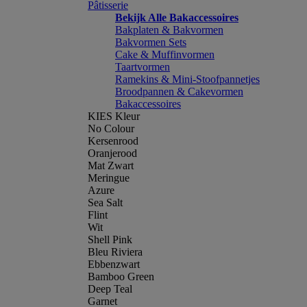
Pâtisserie
Bekijk Alle Bakaccessoires
Bakplaten & Bakvormen
Bakvormen Sets
Cake & Muffinvormen
Taartvormen
Ramekins & Mini-Stoofpannetjes
Broodpannen & Cakevormen
Bakaccessoires
KIES Kleur
No Colour
Kersenrood
Oranjerood
Mat Zwart
Meringue
Azure
Sea Salt
Flint
Wit
Shell Pink
Bleu Riviera
Ebbenzwart
Bamboo Green
Deep Teal
Garnet