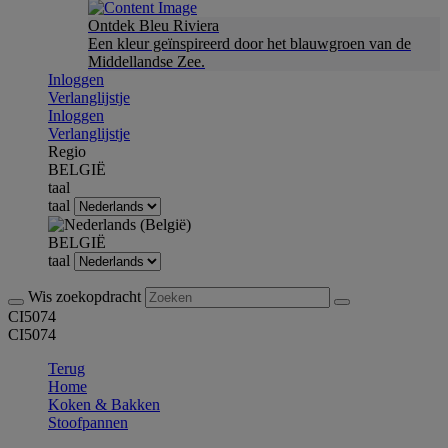
Ontdek Bleu Riviera
Een kleur geïnspireerd door het blauwgroen van de
Middellandse Zee.
Inloggen
Verlanglijstje
Inloggen
Verlanglijstje
Regio
BELGIË
taal
taal
BELGIË
taal
Wis zoekopdracht
CI5074
CI5074
Terug
Home
Koken & Bakken
Stoofpannen