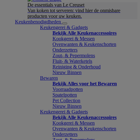
De essentials van Le Creuset
Van koken tot serveren: vind hier de onmisbare
producten voor uw keuken.
Keukenbenodigdheden
Keukengerei & Gadgets
Bekijk Alle Keukenaccessoires
Kookgerei & Messen
Ovenwanten & Keukenschorten
Onderzetters
Zout- & Pepermolens
Fluit- & Waterketels
Reiniging & Onderhoud
Nieuw Binnen
Bewaren
Bekijk Alles voor het Bewaren
Voorraadpotten
Spatelpotten
Pet Collection
Nieuw Binnen
Keukengerei & Gadgets
Bekijk Alle Keukenaccessoires
Kookgerei & Messen
Ovenwanten & Keukenschorten
Onderzetters
Zout- & Pepermolens