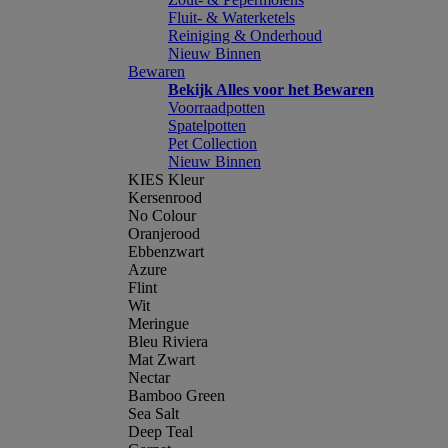
Fluit- & Waterketels
Reiniging & Onderhoud
Nieuw Binnen
Bewaren
Bekijk Alles voor het Bewaren
Voorraadpotten
Spatelpotten
Pet Collection
Nieuw Binnen
KIES Kleur
Kersenrood
No Colour
Oranjerood
Ebbenzwart
Azure
Flint
Wit
Meringue
Bleu Riviera
Mat Zwart
Nectar
Bamboo Green
Sea Salt
Deep Teal