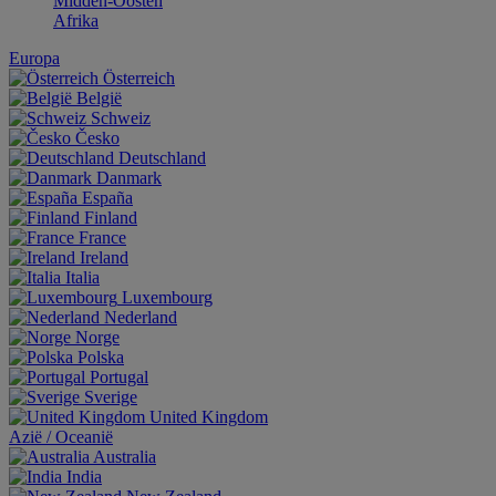
Midden-Oosten
Afrika
Europa
Österreich
België
Schweiz
Česko
Deutschland
Danmark
España
Finland
France
Ireland
Italia
Luxembourg
Nederland
Norge
Polska
Portugal
Sverige
United Kingdom
Aziё / Oceaniё
Australia
India