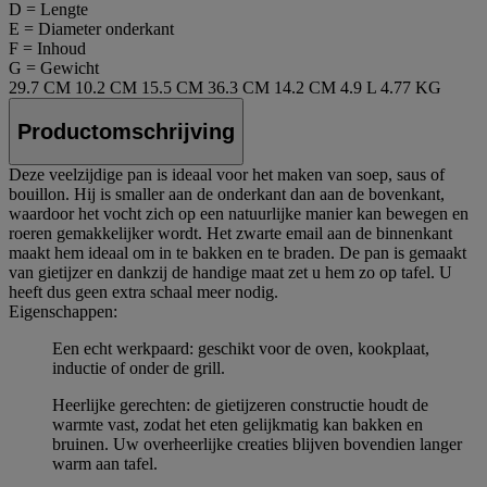
D = Lengte
E = Diameter onderkant
F = Inhoud
G = Gewicht
29.7 CM
10.2 CM
15.5 CM
36.3 CM
14.2 CM
4.9 L
4.77 KG
Productomschrijving
Deze veelzijdige pan is ideaal voor het maken van soep, saus of
bouillon. Hij is smaller aan de onderkant dan aan de bovenkant,
waardoor het vocht zich op een natuurlijke manier kan bewegen en
roeren gemakkelijker wordt. Het zwarte email aan de binnenkant
maakt hem ideaal om in te bakken en te braden. De pan is gemaakt
van gietijzer en dankzij de handige maat zet u hem zo op tafel. U
heeft dus geen extra schaal meer nodig.
Eigenschappen:
Een echt werkpaard: geschikt voor de oven, kookplaat,
inductie of onder de grill.
Heerlijke gerechten: de gietijzeren constructie houdt de
warmte vast, zodat het eten gelijkmatig kan bakken en
bruinen. Uw overheerlijke creaties blijven bovendien langer
warm aan tafel.