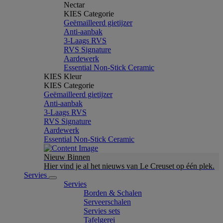
Nectar
KIES Categorie
Geëmailleerd gietijzer
Anti-aanbak
3-Laags RVS
RVS Signature
Aardewerk
Essential Non-Stick Ceramic
KIES Kleur
KIES Categorie
Geëmailleerd gietijzer
Anti-aanbak
3-Laags RVS
RVS Signature
Aardewerk
Essential Non-Stick Ceramic
Nieuw Binnen
Hier vind je al het nieuws van Le Creuset op één plek.
Servies
Servies
Borden & Schalen
Serveerschalen
Servies sets
Tafelgerei