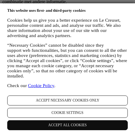
combinatie met andere informatie.
Kinderen: Deze website is niet bedoeld voor kinderen en we
This website uses first- and third-party cookies
verzamelen niet bewust gegevens met betrekking tot kinderen.
Wij kunnen persoonsgegevens van u verzamelen wanneer u onze
Cookies help us give you a better experience on Le Creuset,
website gebruikt (de "Website"), een Le Creuset-account aanmaakt,
personalise content and ads, and analyse our traffic. We also
een Le Creuset-product koopt op de Website of in onze Le Creuset
share information about your use of our site with our
Winkels (Signature Boutiques en Outlet Winkels) of wanneer u zich
advertising and analytics partners.
aanmeldt voor onze marketingcommunicatie. De persoonsgegevens
kunnen betrekking hebben op:
“Necessary Cookies” cannot be disabled since they
support web functionalities, but you can consent to all the other
Naam, voornaam, e-mailadres, geboortedatum en andere
uses above (preferences, statistics and marketing cookies) by
contactgegevens (adres, telefoonnummer), om een Le
clicking “Accept all cookies”, or click “Cookie settings”, where
you manage each cookie category, or “Accept necessary
Creuset-account aan te maken of als gastgebruiker te kopen,
cookies only”, so that no other category of cookies will be
of om u aan te melden voor onze marketingcommunicatie
installed.
online of in onze winkels;
uw aankoopgegevens, bijvoorbeeld datum en tijdstip van
Check our
Cookie Policy
.
aankoop, leveringsgegevens, product- en betalingsgegevens,
voor het beheer van uw bestellingen;
gegevens over uw online browsegeschiedenis (bv. online-
ACCEPT NECESSARY COOKIES ONLY
identificatienummers - zoals uw IP-adres, browserversie,
besturingssysteem, duur van het bezoek, terugkerende
COOKIE SETTINGS
gebruiker, geografische oorsprong), verzameld tijdens uw
bezoeken aan de Website (ongeacht of u een geregistreerde
ACCEPT ALL COOKIES
gebruiker bent of niet), door gebruik te maken van logs en/of
traceringstechnologieën zoals “cookies” (voor informatie over