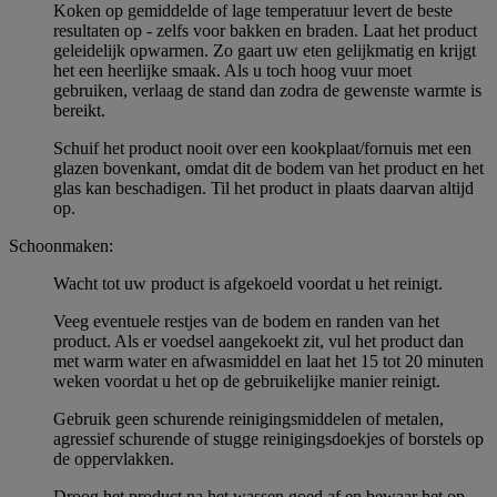
Koken op gemiddelde of lage temperatuur levert de beste
resultaten op - zelfs voor bakken en braden. Laat het product
geleidelijk opwarmen. Zo gaart uw eten gelijkmatig en krijgt
het een heerlijke smaak. Als u toch hoog vuur moet
gebruiken, verlaag de stand dan zodra de gewenste warmte is
bereikt.
Schuif het product nooit over een kookplaat/fornuis met een
glazen bovenkant, omdat dit de bodem van het product en het
glas kan beschadigen. Til het product in plaats daarvan altijd
op.
Schoonmaken:
Wacht tot uw product is afgekoeld voordat u het reinigt.
Veeg eventuele restjes van de bodem en randen van het
product. Als er voedsel aangekoekt zit, vul het product dan
met warm water en afwasmiddel en laat het 15 tot 20 minuten
weken voordat u het op de gebruikelijke manier reinigt.
Gebruik geen schurende reinigingsmiddelen of metalen,
agressief schurende of stugge reinigingsdoekjes of borstels op
de oppervlakken.
Droog het product na het wassen goed af en bewaar het op