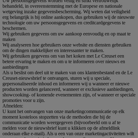
Uw persoonsgegevens worden veilig en strikt vertrouwelijk
behandeld, in overeenstemming met de Europese en nationale
wetgeving inzake gegevensbescherming. Wij weten dat veiligheid
erg belangrijk is bij online aankopen, dus gebruiken wij de nieuwste
technologie om uw persoonsgegevens en creditcardgegevens te
beschermen.
Wij gebruiken gegevens om uw aankoop eenvoudig en op maat te
maken
Wij analyseren hoe gebruikers onze website en diensten gebruiken
om de dingen makkelijker en interessanter te maken.
Wij gebruiken gegevens om van het koken met Le Creuset een
betere ervaring te maken en om u te informeren over nieuws en
aanbiedingen
Als u beslist om deel uit te maken van ons klantenbestand en de Le
Creuset-nieuwsbrief te ontvangen, sturen wij u speciale,
gepersonaliseerde inhoud en informeren wij u wanneer er nieuwe
producten worden gelanceerd, wanneer er exclusieve aanbiedingen,
showcooking- of komende evenementen zijn, of wanneer er speciale
promoties voor u zijn.
Afmelden:
U kunt het ontvangen van onze marketingcommunicatie op elk
moment kosteloos stopzetten via de methoden die bij de
communicatie worden weergegeven (bijvoorbeeld om u af te
melden voor de nieuwsbrief kunt u klikken op de afmeldlink
onderaan elke e-mail). Als u een van onze marketingactiviteiten wilt