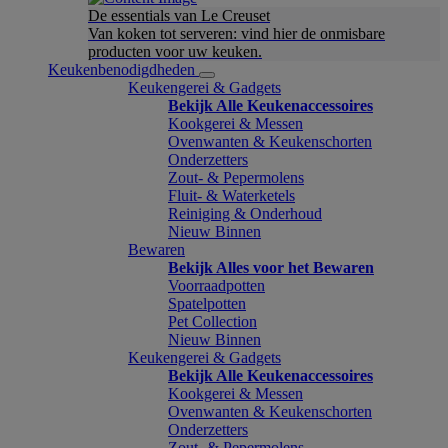
De essentials van Le Creuset
Van koken tot serveren: vind hier de onmisbare
producten voor uw keuken.
Keukenbenodigdheden
Keukengerei & Gadgets
Bekijk Alle Keukenaccessoires
Kookgerei & Messen
Ovenwanten & Keukenschorten
Onderzetters
Zout- & Pepermolens
Fluit- & Waterketels
Reiniging & Onderhoud
Nieuw Binnen
Bewaren
Bekijk Alles voor het Bewaren
Voorraadpotten
Spatelpotten
Pet Collection
Nieuw Binnen
Keukengerei & Gadgets
Bekijk Alle Keukenaccessoires
Kookgerei & Messen
Ovenwanten & Keukenschorten
Onderzetters
Zout- & Pepermolens