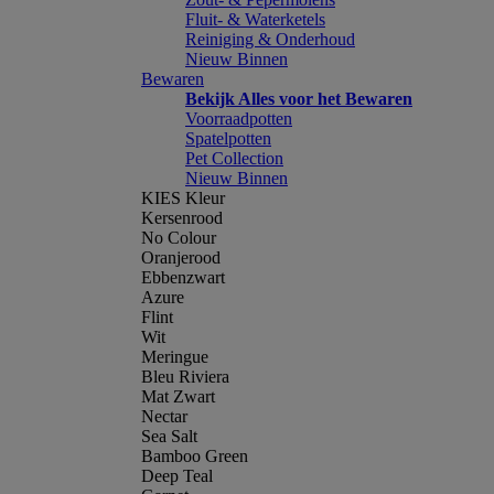
Fluit- & Waterketels
Reiniging & Onderhoud
Nieuw Binnen
Bewaren
Bekijk Alles voor het Bewaren
Voorraadpotten
Spatelpotten
Pet Collection
Nieuw Binnen
KIES Kleur
Kersenrood
No Colour
Oranjerood
Ebbenzwart
Azure
Flint
Wit
Meringue
Bleu Riviera
Mat Zwart
Nectar
Sea Salt
Bamboo Green
Deep Teal