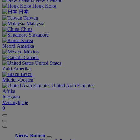
New Zealand
Hong Kong
日本
Taiwan
Malaysia
China
Singapore
Korea
Noord-Amerika
México
Canada
United States
Zuid-Amerika
Brazil
Midden-Oosten
United Arab Emirates
Afrika
Inloggen
Verlanglijstje
0
Nieuw Binnen