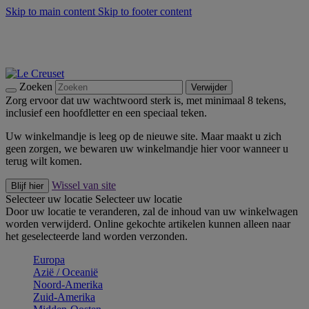
Skip to main content
Skip to footer content
Zomerse buitenmomenten met de BBQ Outdoor Collectie &
Thyme -
Shop Nu
De essentials van Le Creuset -
Ontdek Nu
Nieuwsbrieven: Registreer en bespaar 10%! -
Schrijf je nu in
Zoeken
Verwijder
Zorg ervoor dat uw wachtwoord sterk is, met minimaal 8 tekens,
inclusief een hoofdletter en een speciaal teken.
Uw winkelmandje is leeg op de nieuwe site. Maar maakt u zich
geen zorgen, we bewaren uw winkelmandje hier voor wanneer u
terug wilt komen.
Wissel van site
Blijf hier
Selecteer uw locatie
Selecteer uw locatie
Door uw locatie te veranderen, zal de inhoud van uw winkelwagen
worden verwijderd. Online gekochte artikelen kunnen alleen naar
het geselecteerde land worden verzonden.
Europa
Aziё / Oceaniё
Noord-Amerika
Zuid-Amerika