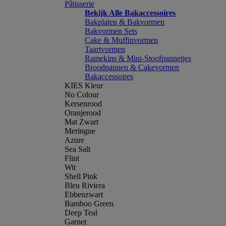
Pâtisserie
Bekijk Alle Bakaccessoires
Bakplaten & Bakvormen
Bakvormen Sets
Cake & Muffinvormen
Taartvormen
Ramekins & Mini-Stoofpannetjes
Broodpannen & Cakevormen
Bakaccessoires
KIES Kleur
No Colour
Kersenrood
Oranjerood
Mat Zwart
Meringue
Azure
Sea Salt
Flint
Wit
Shell Pink
Bleu Riviera
Ebbenzwart
Bamboo Green
Deep Teal
Garnet