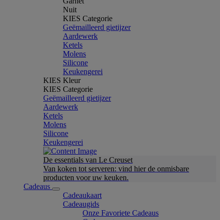
Garnet
Nuit
KIES Categorie
Geëmailleerd gietijzer
Aardewerk
Ketels
Molens
Silicone
Keukengerei
KIES Kleur
KIES Categorie
Geëmailleerd gietijzer
Aardewerk
Ketels
Molens
Silicone
Keukengerei
De essentials van Le Creuset
Van koken tot serveren: vind hier de onmisbare
producten voor uw keuken.
Cadeaus
Cadeaukaart
Cadeaugids
Onze Favoriete Cadeaus