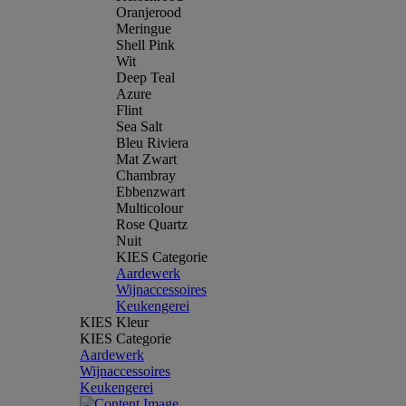
Oranjerood
Meringue
Shell Pink
Wit
Deep Teal
Azure
Flint
Sea Salt
Bleu Riviera
Mat Zwart
Chambray
Ebbenzwart
Multicolour
Rose Quartz
Nuit
KIES Categorie
Aardewerk
Wijnaccessoires
Keukengerei
KIES Kleur
KIES Categorie
Aardewerk
Wijnaccessoires
Keukengerei