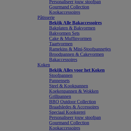
Personaliseer jouw stoofpan
Gourmand Collection
Kookaccessoires
Pâtisserie
Bekijk Alle Bakaccessoires
Bakplaten & Bakvormen
Bakvormen Sets
Cake & Muffinvormen
Taartvormen
Ramekins & Mini-Stoofpannetjes
Broodpannen & Cakevormen
Bakaccessoires
Koken
Bekijk Alles voor het Koken
Stoofpannen
Pannensets
Steel & Kookpannen
Koekenpannen & Wokken
Grillpannen
BBQ Outdoor Collection
Braadsledes & Accessoires
Speciaal Kookgerei
Personaliseer jouw stoofpan
Gourmand Collection
Kookaccessoires