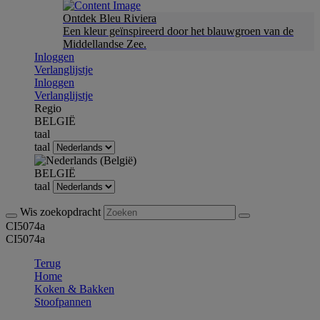
Ontdek Bleu Riviera
Een kleur geïnspireerd door het blauwgroen van de
Middellandse Zee.
Inloggen
Verlanglijstje
Inloggen
Verlanglijstje
Regio
BELGIË
taal
taal
BELGIË
taal
Wis zoekopdracht
CI5074a
CI5074a
Terug
Home
Koken & Bakken
Stoofpannen