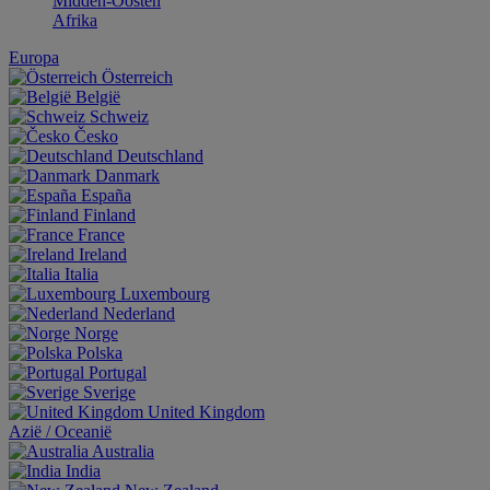
Midden-Oosten
Afrika
Europa
Österreich
België
Schweiz
Česko
Deutschland
Danmark
España
Finland
France
Ireland
Italia
Luxembourg
Nederland
Norge
Polska
Portugal
Sverige
United Kingdom
Aziё / Oceaniё
Australia
India