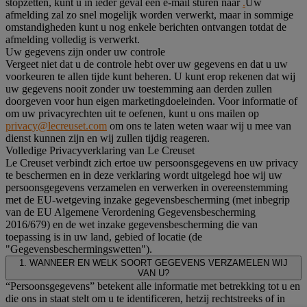
stopzetten, kunt u in ieder geval een e-mail sturen naar
.
Uw
afmelding zal zo snel mogelijk worden verwerkt, maar in sommige
omstandigheden kunt u nog enkele berichten ontvangen totdat de
afmelding volledig is verwerkt.
Uw gegevens zijn onder uw controle
Vergeet niet dat u de controle hebt over uw gegevens en dat u uw
voorkeuren te allen tijde kunt beheren. U kunt erop rekenen dat wij
uw gegevens nooit zonder uw toestemming aan derden zullen
doorgeven voor hun eigen marketingdoeleinden. Voor informatie of
om uw privacyrechten uit te oefenen, kunt u ons mailen op
privacy@lecreuset.com
om ons te laten weten waar wij u mee van
dienst kunnen zijn en wij zullen tijdig reageren.
Volledige Privacyverklaring van Le Creuset
Le Creuset verbindt zich ertoe uw persoonsgegevens en uw privacy
te beschermen en in deze verklaring wordt uitgelegd hoe wij uw
persoonsgegevens verzamelen en verwerken in overeenstemming
met de EU-wetgeving inzake gegevensbescherming (met inbegrip
van de EU Algemene Verordening Gegevensbescherming
2016/679) en de wet inzake gegevensbescherming die van
toepassing is in uw land, gebied of locatie (de
"Gegevensbeschermingswetten").
1. WANNEER EN WELK SOORT GEGEVENS VERZAMELEN WIJ
VAN U?
“Persoonsgegevens” betekent alle informatie met betrekking tot u en
die ons in staat stelt om u te identificeren, hetzij rechtstreeks of in