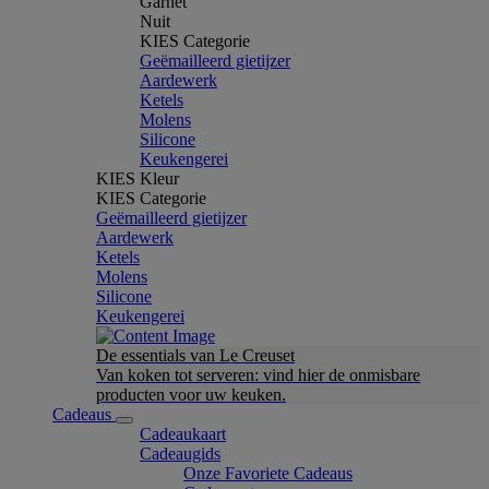
Garnet
Nuit
KIES Categorie
Geëmailleerd gietijzer
Aardewerk
Ketels
Molens
Silicone
Keukengerei
KIES Kleur
KIES Categorie
Geëmailleerd gietijzer
Aardewerk
Ketels
Molens
Silicone
Keukengerei
De essentials van Le Creuset
Van koken tot serveren: vind hier de onmisbare
producten voor uw keuken.
Cadeaus
Cadeaukaart
Cadeaugids
Onze Favoriete Cadeaus