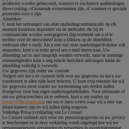
producten worden gelanceerd, wanneer er exclusieve aanbiedingen,
showcooking- of komende evenementen zijn, of wanneer er speciale
promoties voor u zijn.
Afmelden:
U kunt het ontvangen van onze marketingcommunicatie op elk
moment kosteloos stopzetten via de methoden die bij de
communicatie worden weergegeven (bijvoorbeeld om u af te
melden voor de nieuwsbrief kunt u klikken op de afmeldlink
onderaan elke e-mail). Als u een van onze marketingactiviteiten wilt
stopzetten, kunt u in ieder geval een e-mail sturen naar
.
Uw
afmelding zal zo snel mogelijk worden verwerkt, maar in sommige
omstandigheden kunt u nog enkele berichten ontvangen totdat de
afmelding volledig is verwerkt.
Uw gegevens zijn onder uw controle
Vergeet niet dat u de controle hebt over uw gegevens en dat u uw
voorkeuren te allen tijde kunt beheren. U kunt erop rekenen dat wij
uw gegevens nooit zonder uw toestemming aan derden zullen
doorgeven voor hun eigen marketingdoeleinden. Voor informatie of
om uw privacyrechten uit te oefenen, kunt u ons mailen op
privacy@lecreuset.com
om ons te laten weten waar wij u mee van
dienst kunnen zijn en wij zullen tijdig reageren.
Volledige Privacyverklaring van Le Creuset
Le Creuset verbindt zich ertoe uw persoonsgegevens en uw privacy
te beschermen en in deze verklaring wordt uitgelegd hoe wij uw
persoonsgegevens verzamelen en verwerken in overeenstemming