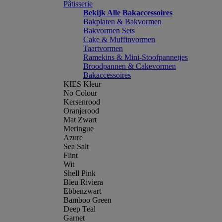
Pâtisserie
Bekijk Alle Bakaccessoires
Bakplaten & Bakvormen
Bakvormen Sets
Cake & Muffinvormen
Taartvormen
Ramekins & Mini-Stoofpannetjes
Broodpannen & Cakevormen
Bakaccessoires
KIES Kleur
No Colour
Kersenrood
Oranjerood
Mat Zwart
Meringue
Azure
Sea Salt
Flint
Wit
Shell Pink
Bleu Riviera
Ebbenzwart
Bamboo Green
Deep Teal
Garnet