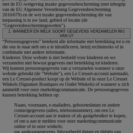
met de EU-wetgeving inzake gegevensbescherming (met inbegrip
van de EU Algemene Verordening Gegevensbescherming
2016/679) en de wet inzake gegevensbescherming die van
toepassing is in uw land, gebied of locatie (de
"Gegevensbeschermingswetten").
1. WANNEER EN WELK SOORT GEGEVENS VERZAMELEN WIJ
VAN U?
“Persoonsgegevens” betekent alle informatie met betrekking tot u en
die ons in staat stelt om u te identificeren, hetzij rechtstreeks of in
combinatie met andere informatie.
Kinderen: Deze website is niet bedoeld voor kinderen en we
verzamelen niet bewust gegevens met betrekking tot kinderen.
Wij kunnen persoonsgegevens van u verzamelen wanneer u onze
website gebruikt (de "Website"), een Le Creuset-account aanmaakt,
een Le Creuset-product koopt op de Website of in onze Le Creuset
Winkels (Signature Boutiques en Outlet Winkels) of wanneer u zich
aanmeldt voor onze marketingcommunicatie. De persoonsgegevens
kunnen betrekking hebben op:
Naam, voornaam, e-mailadres, geboortedatum en andere
contactgegevens (adres, telefoonnummer), om een Le
Creuset-account aan te maken of als gastgebruiker te kopen,
of om u aan te melden voor onze marketingcommunicatie
online of in onze winkels;
uw aankoopgegevens, bijvoorbeeld datum en tijdstip van