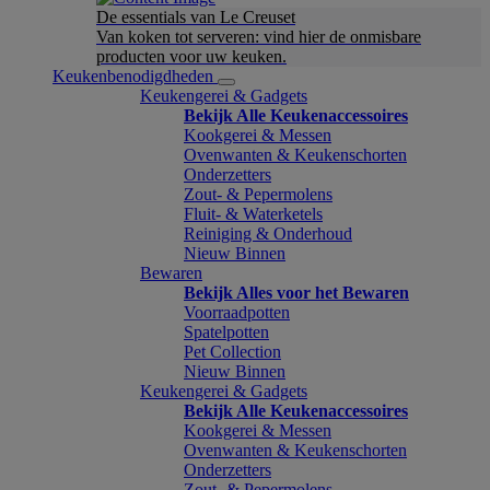
De essentials van Le Creuset
Van koken tot serveren: vind hier de onmisbare
producten voor uw keuken.
Keukenbenodigdheden
Keukengerei & Gadgets
Bekijk Alle Keukenaccessoires
Kookgerei & Messen
Ovenwanten & Keukenschorten
Onderzetters
Zout- & Pepermolens
Fluit- & Waterketels
Reiniging & Onderhoud
Nieuw Binnen
Bewaren
Bekijk Alles voor het Bewaren
Voorraadpotten
Spatelpotten
Pet Collection
Nieuw Binnen
Keukengerei & Gadgets
Bekijk Alle Keukenaccessoires
Kookgerei & Messen
Ovenwanten & Keukenschorten
Onderzetters
Zout- & Pepermolens