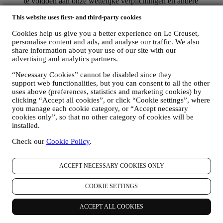
te voldoen aan onze wettelijke verplichtingen en andere
verplichtingen die voortvloeien uit instructies van de overheid.
This website uses first- and third-party cookies
OM EEN LE CREUSET-ACCOUNT AAN TE MAKEN
We zullen uw gegevens gebruiken om een Le Creuset-
Cookies help us give you a better experience on Le Creuset,
account aan te maken die u toegang geeft tot een reeks
personalise content and ads, and analyse our traffic. We also
voordelen voor geregistreerde gebruikers, om beter te kunnen
share information about your use of our site with our
genieten van onze diensten, zoals sneller afrekenen, meerdere
advertising and analytics partners.
verzendadressen opslaan, bestellingen bekijken en volgen.
Elke verwerkingsactiviteit is vereist om ons in staat te stellen
“Necessary Cookies” cannot be disabled since they
deze diensten aan u als Le Creuset-accounthouder te leveren.
support web functionalities, but you can consent to all the other
OM UW BESTELLINGEN TE BEHEREN EN OM ONZE
uses above (preferences, statistics and marketing cookies) by
PRODUCTEN, DIENSTEN EN ASSISTENTIE AAN U
clicking “Accept all cookies”, or click “Cookie settings”, where
TE LEVEREN
you manage each cookie category, or “Accept necessary
cookies only”, so that no other category of cookies will be
Wij zullen uw gegevens gebruiken om onze contractuele
installed.
relatie met u, uw aankoop van producten op de Website, uw
gebruik van de Website, eventuele latere hulp na de verkoop
Check our
Cookie Policy
.
of uw deelname aan onze wedstrijden te beheren. Mogelijk
moeten we bepaalde gegevens over u verwerken voor onze
administratieve doeleinden die verband houden met onze
ACCEPT NECESSARY COOKIES ONLY
contractuele relatie met u, zoals de boekhouding, facturering
en controle, verificatie van betaalkaarten, fraudescreening,
COOKIE SETTINGS
veiligheid, beveiliging, systeemtests, onderhoud en statistische
analyse. Af en toe moeten we mogelijk om administratieve of
operationele redenen contact met u opnemen. Bijvoorbeeld
ACCEPT ALL COOKIES
om u een bevestiging van uw aankoop te sturen. We zullen