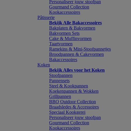
Personaliseer jouw stoofpan
Gourmand Collection
Kookaccessoires
Pâtisserie
Bekijk Alle Bakaccessoires
Bakplaten & Bakvormen
Bakvormen Sets
Cake & Muffinvormen
Taartvormen
Ramekins & Mini-Stoofpannetjes
Broodpannen & Cakevormen
Bakaccessoires
Koken
Bekijk Alles voor het Koken
Stoofpannen
Pannensets
Steel & Kookpannen
Koekenpannen & Wokken
Grillpannen
BBQ Outdoor Collection
Braadsledes & Accessoires
Speciaal Kookgerei
Personaliseer jouw stoofpan
Gourmand Collection
Kookaccessoires