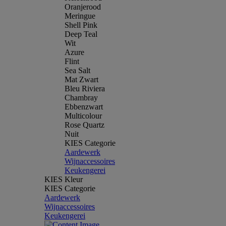
Oranjerood
Meringue
Shell Pink
Deep Teal
Wit
Azure
Flint
Sea Salt
Mat Zwart
Bleu Riviera
Chambray
Ebbenzwart
Multicolour
Rose Quartz
Nuit
KIES Categorie
Aardewerk
Wijnaccessoires
Keukengerei
KIES Kleur
KIES Categorie
Aardewerk
Wijnaccessoires
Keukengerei