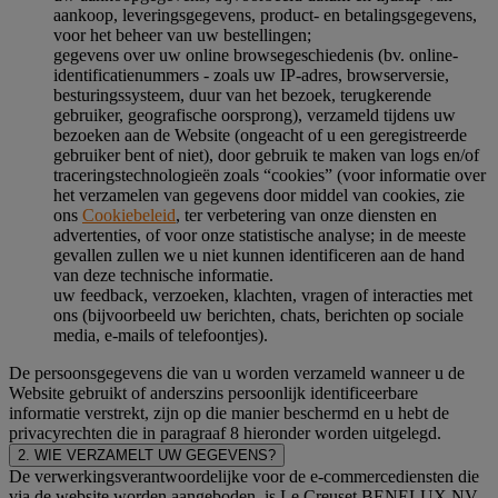
aankoop, leveringsgegevens, product- en betalingsgegevens,
voor het beheer van uw bestellingen;
gegevens over uw online browsegeschiedenis (bv. online-
identificatienummers - zoals uw IP-adres, browserversie,
besturingssysteem, duur van het bezoek, terugkerende
gebruiker, geografische oorsprong), verzameld tijdens uw
bezoeken aan de Website (ongeacht of u een geregistreerde
gebruiker bent of niet), door gebruik te maken van logs en/of
traceringstechnologieën zoals “cookies” (voor informatie over
het verzamelen van gegevens door middel van cookies, zie
ons
Cookiebeleid
, ter verbetering van onze diensten en
advertenties, of voor onze statistische analyse; in de meeste
gevallen zullen we u niet kunnen identificeren aan de hand
van deze technische informatie.
uw feedback, verzoeken, klachten, vragen of interacties met
ons (bijvoorbeeld uw berichten, chats, berichten op sociale
media, e-mails of telefoontjes).
De persoonsgegevens die van u worden verzameld wanneer u de
Website gebruikt of anderszins persoonlijk identificeerbare
informatie verstrekt, zijn op die manier beschermd en u hebt de
privacyrechten die in paragraaf 8 hieronder worden uitgelegd.
2. WIE VERZAMELT UW GEGEVENS?
De verwerkingsverantwoordelijke voor de e-commercediensten die
via de website worden aangeboden, is Le Creuset BENELUX NV