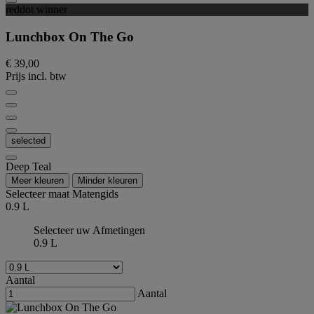
reddot winner
Lunchbox On The Go
€ 39,00
Prijs incl. btw
selected
Deep Teal
Meer kleuren
Minder kleuren
Selecteer maat
Matengids
0.9 L
Selecteer uw Afmetingen
0.9 L
Aantal
Aantal