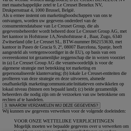
met maatschappelijke zetel te Le Creuset Benelux NV,
Drukpersstraat 4, 1000 Brussel, België.
Als u ermee instemt om marketingboodschappen van ons te
ontvangen, worden uw gegevens onderdeel van de
consumentendatabase van Le Creuset Group, die als
gegevensbeheerder wordt beheerd door Le Creuset Group AG, met
het kantoor in Hofstrasse 1A,Neuhofstrasse 4 , Baar, Zugo, 6340
Zwitserland (die Le Creuset SL, BTW-nummer B62153630, met
kantoor in Paseo de Gracia 9, 2º, 08007 Barcelona, Spanje, heeft
aangesteld als vertegenwoordiger in de EU), op basis van een
overeenkomst tot gezamenlijke zeggenschap die in wezen voorziet
in (a) Le Creuset Group AG die verantwoordelijk is voor de
algemene strategie met betrekking tot marketing en
gepersonaliseerde klantervaring; (b) lokale Le Creuset-entiteiten die
profiteren van deze strategie en deze uitvoeren, alsmede
onafhankelijk marketingcommunicatie/initiatieven ontwikkelen op
lokaal niveau (binnen een bepaald land); (c) beide gezamenlijk
beheerders die nodig zijn om de verzoeken van uw betrokkene om
rechten af te handelen.
3. WAAROM VERZAMELEN WIJ DEZE GEGEVENS?
Wij kunnen uw gegevens verwerken voor de volgende doeleinden:
VOOR ONZE WETTELIJKE VERPLICHTINGEN
Mogelijk moeten we bepaalde gegevens over u verwerken om