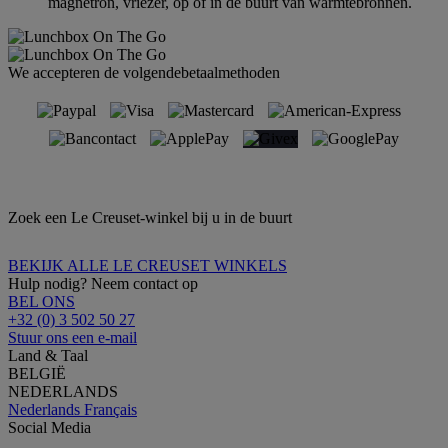
magnetron, vriezer, op of in de buurt van warmtebronnen.
We accepteren de volgendebetaalmethoden
Zoek een Le Creuset-winkel bij u in de buurt
BEKIJK ALLE LE CREUSET WINKELS
Hulp nodig? Neem contact op
BEL ONS
+32 (0) 3 502 50 27
Stuur ons een e-mail
Land & Taal
BELGIË
NEDERLANDS
Nederlands
Français
Social Media