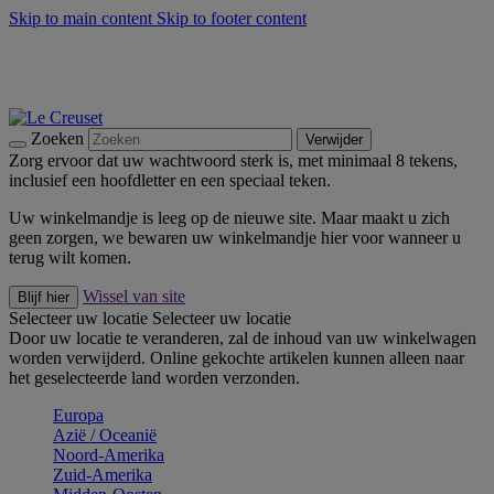
Skip to main content
Skip to footer content
Zomerse buitenmomenten met de BBQ Outdoor Collectie &
Thyme -
Shop Nu
De essentials van Le Creuset -
Ontdek Nu
Nieuwsbrieven: Registreer en bespaar 10%! -
Schrijf je nu in
Zoeken
Verwijder
Zorg ervoor dat uw wachtwoord sterk is, met minimaal 8 tekens,
inclusief een hoofdletter en een speciaal teken.
Uw winkelmandje is leeg op de nieuwe site. Maar maakt u zich
geen zorgen, we bewaren uw winkelmandje hier voor wanneer u
terug wilt komen.
Wissel van site
Blijf hier
Selecteer uw locatie
Selecteer uw locatie
Door uw locatie te veranderen, zal de inhoud van uw winkelwagen
worden verwijderd. Online gekochte artikelen kunnen alleen naar
het geselecteerde land worden verzonden.
Europa
Aziё / Oceaniё
Noord-Amerika
Zuid-Amerika