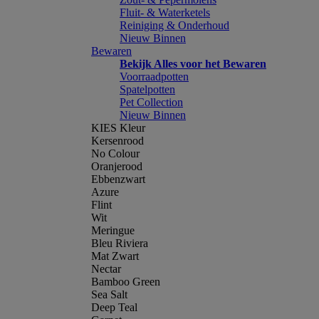
Fluit- & Waterketels
Reiniging & Onderhoud
Nieuw Binnen
Bewaren
Bekijk Alles voor het Bewaren
Voorraadpotten
Spatelpotten
Pet Collection
Nieuw Binnen
KIES Kleur
Kersenrood
No Colour
Oranjerood
Ebbenzwart
Azure
Flint
Wit
Meringue
Bleu Riviera
Mat Zwart
Nectar
Bamboo Green
Sea Salt
Deep Teal