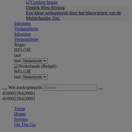
Ontdek Bleu Riviera
Een kleur geïnspireerd door het blauwgroen van de
Middellandse Zee.
Inloggen
Verlanglijstje
Inloggen
Verlanglijstje
Regio
BELGIË
taal
taal
BELGIË
taal
Wis zoekopdracht
41069226420001
41069226420001
Terug
Home
Servies
On The Go