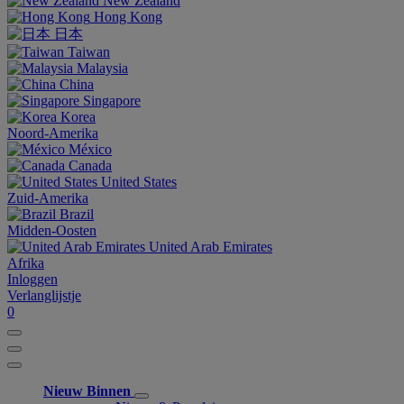
New Zealand
Hong Kong
日本
Taiwan
Malaysia
China
Singapore
Korea
Noord-Amerika
México
Canada
United States
Zuid-Amerika
Brazil
Midden-Oosten
United Arab Emirates
Afrika
Inloggen
Verlanglijstje
0
Nieuw Binnen