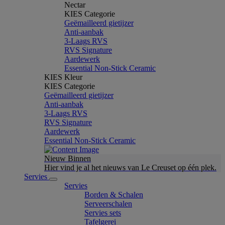
Nectar
KIES Categorie
Geëmailleerd gietijzer
Anti-aanbak
3-Laags RVS
RVS Signature
Aardewerk
Essential Non-Stick Ceramic
KIES Kleur
KIES Categorie
Geëmailleerd gietijzer
Anti-aanbak
3-Laags RVS
RVS Signature
Aardewerk
Essential Non-Stick Ceramic
Nieuw Binnen
Hier vind je al het nieuws van Le Creuset op één plek.
Servies
Servies
Borden & Schalen
Serveerschalen
Servies sets
Tafelgerei