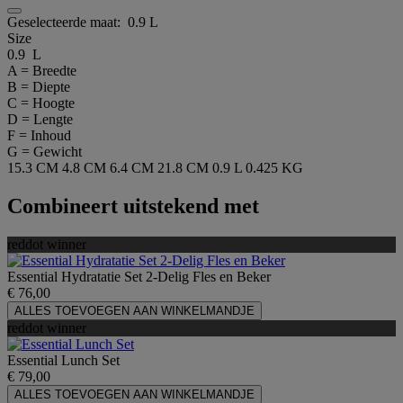
Geselecteerde maat:
0.9 L
Size
0.9 L
A = Breedte
B = Diepte
C = Hoogte
D = Lengte
F = Inhoud
G = Gewicht
15.3 CM
4.8 CM
6.4 CM
21.8 CM
0.9 L
0.425 KG
Combineert uitstekend met
reddot winner
Essential Hydratatie Set 2-Delig Fles en Beker
€ 76,00
ALLES TOEVOEGEN AAN WINKELMANDJE
reddot winner
Essential Lunch Set
€ 79,00
ALLES TOEVOEGEN AAN WINKELMANDJE