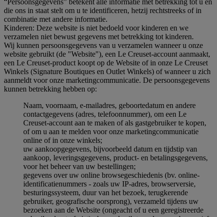
“Persoonsgegevens” betekent alle informatie met betrekking tot u en
die ons in staat stelt om u te identificeren, hetzij rechtstreeks of in
combinatie met andere informatie.
Kinderen: Deze website is niet bedoeld voor kinderen en we
verzamelen niet bewust gegevens met betrekking tot kinderen.
Wij kunnen persoonsgegevens van u verzamelen wanneer u onze
website gebruikt (de "Website"), een Le Creuset-account aanmaakt,
een Le Creuset-product koopt op de Website of in onze Le Creuset
Winkels (Signature Boutiques en Outlet Winkels) of wanneer u zich
aanmeldt voor onze marketingcommunicatie. De persoonsgegevens
kunnen betrekking hebben op:
Naam, voornaam, e-mailadres, geboortedatum en andere
contactgegevens (adres, telefoonnummer), om een Le
Creuset-account aan te maken of als gastgebruiker te kopen,
of om u aan te melden voor onze marketingcommunicatie
online of in onze winkels;
uw aankoopgegevens, bijvoorbeeld datum en tijdstip van
aankoop, leveringsgegevens, product- en betalingsgegevens,
voor het beheer van uw bestellingen;
gegevens over uw online browsegeschiedenis (bv. online-
identificatienummers - zoals uw IP-adres, browserversie,
besturingssysteem, duur van het bezoek, terugkerende
gebruiker, geografische oorsprong), verzameld tijdens uw
bezoeken aan de Website (ongeacht of u een geregistreerde