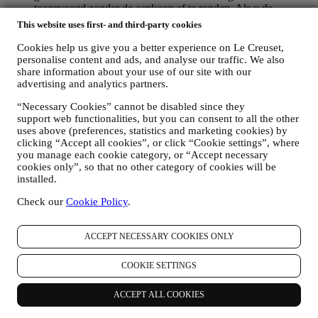
toegevoegd zonder de aankoop af te ronden. Als u de
aankoop niet binnen een bepaalde periode afrondt, worden er
This website uses first- and third-party cookies
geen verdere opvolgingsberichten verzonden.
OM U TE INFORMEREN OVER NIEUWS OF
Cookies help us give you a better experience on Le Creuset,
AANBIEDINGEN VAN LE CREUSET-PRODUCTEN
personalise content and ads, and analyse our traffic. We also
Als u ermee hebt ingestemd dat wij dit doen (bijvoorbeeld
share information about your use of our site with our
advertising and analytics partners.
door u aan te melden voor onze nieuwsbrief wanneer u een
account aanmaakt op de Website), dan zullen wij u
“Necessary Cookies” cannot be disabled since they
gepersonaliseerde marketingcommunicatie en nieuws sturen
support web functionalities, but you can consent to all the other
over initiatieven met betrekking tot Le Creuset die worden
uses above (preferences, statistics and marketing cookies) by
gepromoot door de dochterondernemingen van de groep, en
clicking “Accept all cookies”, or click “Cookie settings”, where
lokale filialen en partners, die ook afhangen van uw
you manage each cookie category, or “Accept necessary
voorkeuren. Wij zullen contact met u opnemen via e-mail, sms
cookies only”, so that no other category of cookies will be
of sociale media, maar ook via geautomatiseerde middelen.
installed.
Dergelijke communicatie zal betrekking hebben op Le
Creuset-producten of op nieuwe winkelopeningen, exclusieve
Check our
Cookie Policy
.
evenementen, wedstrijden, enquêtes, demonstraties die
worden georganiseerd door Le Creuset of speciale
ACCEPT NECESSARY COOKIES ONLY
aanbiedingen die u misschien leuk vindt. Deze communicatie
kan voor u worden geselecteerd of op maat worden gemaakt
op basis van de gegevens die we over u hebben, zoals uw
COOKIE SETTINGS
locatie of uw aankoopgeschiedenis of uw voorkeuren voor
onze producten. Wij zullen uw gegevens gebruiken om uw
ACCEPT ALL COOKIES
interesses beter te begrijpen. Dit stelt ons in staat om onze
communicatie te personaliseren om deze relevanter en