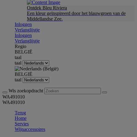
Ontdek Bleu Riviera
Een kleur geïnspireerd door het blauwgroen van de
Middellandse Zee.
Inloggen
Verlanglijstje
Inloggen
Verlanglijstje
Regio
BELGIË
taal
taal
BELGIË
taal
Wis zoekopdracht
WA491010
WA491010
Terug
Home
Servies
Wijnaccessoires