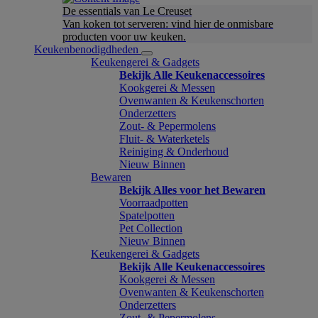
De essentials van Le Creuset
Van koken tot serveren: vind hier de onmisbare
producten voor uw keuken.
Keukenbenodigdheden
Keukengerei & Gadgets
Bekijk Alle Keukenaccessoires
Kookgerei & Messen
Ovenwanten & Keukenschorten
Onderzetters
Zout- & Pepermolens
Fluit- & Waterketels
Reiniging & Onderhoud
Nieuw Binnen
Bewaren
Bekijk Alles voor het Bewaren
Voorraadpotten
Spatelpotten
Pet Collection
Nieuw Binnen
Keukengerei & Gadgets
Bekijk Alle Keukenaccessoires
Kookgerei & Messen
Ovenwanten & Keukenschorten
Onderzetters
Zout- & Pepermolens