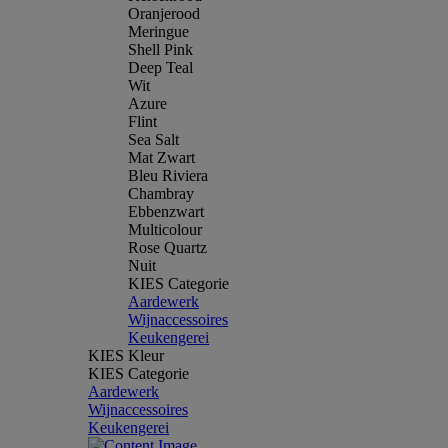
Oranjerood
Meringue
Shell Pink
Deep Teal
Wit
Azure
Flint
Sea Salt
Mat Zwart
Bleu Riviera
Chambray
Ebbenzwart
Multicolour
Rose Quartz
Nuit
KIES Categorie
Aardewerk
Wijnaccessoires
Keukengerei
KIES Kleur
KIES Categorie
Aardewerk
Wijnaccessoires
Keukengerei