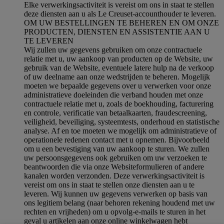
Elke verwerkingsactiviteit is vereist om ons in staat te stellen
deze diensten aan u als Le Creuset-accounthouder te leveren.
OM UW BESTELLINGEN TE BEHEREN EN OM ONZE
PRODUCTEN, DIENSTEN EN ASSISTENTIE AAN U
TE LEVEREN
Wij zullen uw gegevens gebruiken om onze contractuele
relatie met u, uw aankoop van producten op de Website, uw
gebruik van de Website, eventuele latere hulp na de verkoop
of uw deelname aan onze wedstrijden te beheren. Mogelijk
moeten we bepaalde gegevens over u verwerken voor onze
administratieve doeleinden die verband houden met onze
contractuele relatie met u, zoals de boekhouding, facturering
en controle, verificatie van betaalkaarten, fraudescreening,
veiligheid, beveiliging, systeemtests, onderhoud en statistische
analyse. Af en toe moeten we mogelijk om administratieve of
operationele redenen contact met u opnemen. Bijvoorbeeld
om u een bevestiging van uw aankoop te sturen. We zullen
uw persoonsgegevens ook gebruiken om uw verzoeken te
beantwoorden die via onze Websiteformulieren of andere
kanalen worden verzonden. Deze verwerkingsactiviteit is
vereist om ons in staat te stellen onze diensten aan u te
leveren. Wij kunnen uw gegevens verwerken op basis van
ons legitiem belang (naar behoren rekening houdend met uw
rechten en vrijheden) om u opvolg-e-mails te sturen in het
geval u artikelen aan onze online winkelwagen hebt