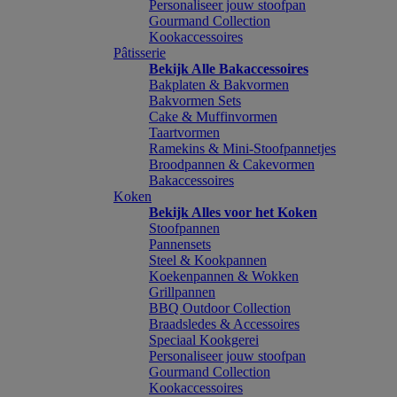
Personaliseer jouw stoofpan
Gourmand Collection
Kookaccessoires
Pâtisserie
Bekijk Alle Bakaccessoires
Bakplaten & Bakvormen
Bakvormen Sets
Cake & Muffinvormen
Taartvormen
Ramekins & Mini-Stoofpannetjes
Broodpannen & Cakevormen
Bakaccessoires
Koken
Bekijk Alles voor het Koken
Stoofpannen
Pannensets
Steel & Kookpannen
Koekenpannen & Wokken
Grillpannen
BBQ Outdoor Collection
Braadsledes & Accessoires
Speciaal Kookgerei
Personaliseer jouw stoofpan
Gourmand Collection
Kookaccessoires