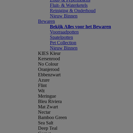
Fluit- & Waterketels
Reiniging & Onderhoud
Nieuw Binnen
Bewaren
Bekijk Alles voor het Bewaren
Voorraadpotten
Spatelpotten
Pet Collection
Nieuw Binnen
KIES Kleur
Kersenrood
No Colour
Oranjerood
Ebbenzwart
Azure
Flint
Wit
Meringue
Bleu Riviera
Mat Zwart
Nectar
Bamboo Green
Sea Salt
Deep Teal