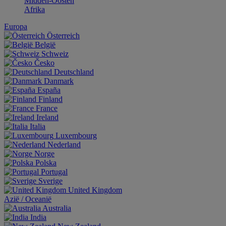
Midden-Oosten
Afrika
Europa
Österreich
België
Schweiz
Česko
Deutschland
Danmark
España
Finland
France
Ireland
Italia
Luxembourg
Nederland
Norge
Polska
Portugal
Sverige
United Kingdom
Aziё / Oceaniё
Australia
India