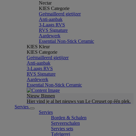
Nectar
KIES Categorie
Geëmailleerd gietijzer
Anti-aanbak
3-Laags RVS
RVS Signature
Aardewerk
Essential Non-Stick Ceramic
KIES Kleur
KIES Categorie
Geëmailleerd gietijzer
Anti-aanbak
3-Laags RVS
RVS Signature
Aardewerk
Essential Non-Stick Ceramic
Nieuw Binnen
Hier vind je al het nieuws van Le Creuset op één plek.
Servies
Servies
Borden & Schalen
Serveerschalen
Servies sets
Tafelgerei