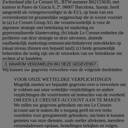
Zwitserland (die Le Creuset SL, BTW-nummer B62153630, met
kantoor in Paseo de Gracia 9, 2º, 08007 Barcelona, Spanje, heeft
aangesteld als vertegenwoordiger in de EU), op basis van een
overeenkomst tot gezamenlijke zeggenschap die in wezen voorziet
in (a) Le Creuset Group AG die verantwoordelijk is voor de
algemene strategie met betrekking tot marketing en
gepersonaliseerde klantervaring; (b) lokale Le Creuset-entiteiten die
profiteren van deze strategie en deze uitvoeren, alsmede
onafhankelijk marketingcommunicatie/initiatieven ontwikkelen op
lokaal niveau (binnen een bepaald land); (c) beide gezamenlijk
beheerders die nodig zijn om de verzoeken van uw betrokkene om
rechten af te handelen.
3. WAAROM VERZAMELEN WIJ DEZE GEGEVENS?
Wij kunnen uw gegevens verwerken voor de volgende doeleinden:
VOOR ONZE WETTELIJKE VERPLICHTINGEN
Mogelijk moeten we bepaalde gegevens over u verwerken om
te voldoen aan onze wettelijke verplichtingen en andere
verplichtingen die voortvloeien uit instructies van de overheid.
OM EEN LE CREUSET-ACCOUNT AAN TE MAKEN
We zullen uw gegevens gebruiken om een Le Creuset-
account aan te maken die u toegang geeft tot een reeks
voordelen voor geregistreerde gebruikers, om beter te kunnen
genieten van onze diensten, zoals sneller afrekenen, meerdere
verzendadressen opslaan, bestellingen bekijken en volgen.