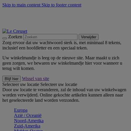
Skip to main content
Skip to footer content
Zomerse buitenmomenten met de BBQ Outdoor Collectie &
Thyme -
Shop Nu
De essentials van Le Creuset -
Ontdek Nu
Nieuwsbrieven: Registreer en bespaar 10%! -
Schrijf je nu in
Zoeken
Verwijder
Zorg ervoor dat uw wachtwoord sterk is, met minimaal 8 tekens,
inclusief een hoofdletter en een speciaal teken.
Uw winkelmandje is leeg op de nieuwe site. Maar maakt u zich
geen zorgen, we bewaren uw winkelmandje hier voor wanneer u
terug wilt komen.
Wissel van site
Blijf hier
Selecteer uw locatie
Selecteer uw locatie
Door uw locatie te veranderen, zal de inhoud van uw winkelwagen
worden verwijderd. Online gekochte artikelen kunnen alleen naar
het geselecteerde land worden verzonden.
Europa
Aziё / Oceaniё
Noord-Amerika
Zuid-Amerika