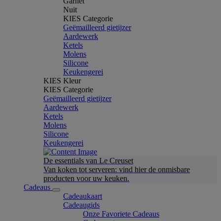
Garnet
Nuit
KIES Categorie
Geëmailleerd gietijzer
Aardewerk
Ketels
Molens
Silicone
Keukengerei
KIES Kleur
KIES Categorie
Geëmailleerd gietijzer
Aardewerk
Ketels
Molens
Silicone
Keukengerei
De essentials van Le Creuset
Van koken tot serveren: vind hier de onmisbare
producten voor uw keuken.
Cadeaus
Cadeaukaart
Cadeaugids
Onze Favoriete Cadeaus