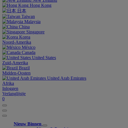
New Zealand
Hong Kong
日本
Taiwan
Malaysia
China
Singapore
Korea
Noord-Amerika
México
Canada
United States
Zuid-Amerika
Brazil
Midden-Oosten
United Arab Emirates
Afrika
Inloggen
Verlanglijstje
0
Nieuw Binnen