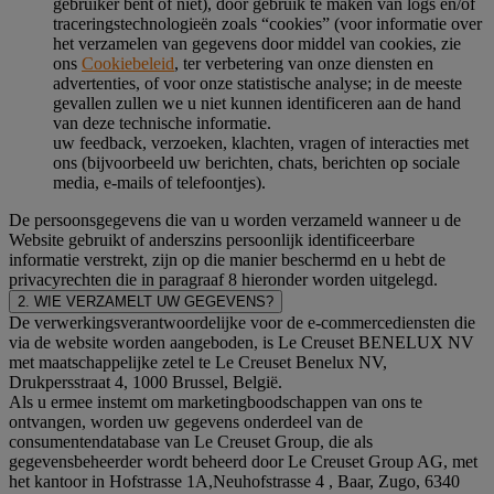
gebruiker bent of niet), door gebruik te maken van logs en/of
traceringstechnologieën zoals “cookies” (voor informatie over
het verzamelen van gegevens door middel van cookies, zie
ons
Cookiebeleid
, ter verbetering van onze diensten en
advertenties, of voor onze statistische analyse; in de meeste
gevallen zullen we u niet kunnen identificeren aan de hand
van deze technische informatie.
uw feedback, verzoeken, klachten, vragen of interacties met
ons (bijvoorbeeld uw berichten, chats, berichten op sociale
media, e-mails of telefoontjes).
De persoonsgegevens die van u worden verzameld wanneer u de
Website gebruikt of anderszins persoonlijk identificeerbare
informatie verstrekt, zijn op die manier beschermd en u hebt de
privacyrechten die in paragraaf 8 hieronder worden uitgelegd.
2. WIE VERZAMELT UW GEGEVENS?
De verwerkingsverantwoordelijke voor de e-commercediensten die
via de website worden aangeboden, is Le Creuset BENELUX NV
met maatschappelijke zetel te Le Creuset Benelux NV,
Drukpersstraat 4, 1000 Brussel, België.
Als u ermee instemt om marketingboodschappen van ons te
ontvangen, worden uw gegevens onderdeel van de
consumentendatabase van Le Creuset Group, die als
gegevensbeheerder wordt beheerd door Le Creuset Group AG, met
het kantoor in Hofstrasse 1A,Neuhofstrasse 4 , Baar, Zugo, 6340