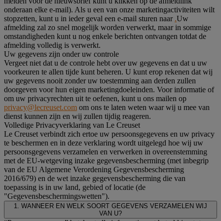
melden voor de nieuwsbrief kunt u klikken op de afmeldlink
onderaan elke e-mail). Als u een van onze marketingactiviteiten wilt
stopzetten, kunt u in ieder geval een e-mail sturen naar
.
Uw
afmelding zal zo snel mogelijk worden verwerkt, maar in sommige
omstandigheden kunt u nog enkele berichten ontvangen totdat de
afmelding volledig is verwerkt.
Uw gegevens zijn onder uw controle
Vergeet niet dat u de controle hebt over uw gegevens en dat u uw
voorkeuren te allen tijde kunt beheren. U kunt erop rekenen dat wij
uw gegevens nooit zonder uw toestemming aan derden zullen
doorgeven voor hun eigen marketingdoeleinden. Voor informatie of
om uw privacyrechten uit te oefenen, kunt u ons mailen op
privacy@lecreuset.com
om ons te laten weten waar wij u mee van
dienst kunnen zijn en wij zullen tijdig reageren.
Volledige Privacyverklaring van Le Creuset
Le Creuset verbindt zich ertoe uw persoonsgegevens en uw privacy
te beschermen en in deze verklaring wordt uitgelegd hoe wij uw
persoonsgegevens verzamelen en verwerken in overeenstemming
met de EU-wetgeving inzake gegevensbescherming (met inbegrip
van de EU Algemene Verordening Gegevensbescherming
2016/679) en de wet inzake gegevensbescherming die van
toepassing is in uw land, gebied of locatie (de
"Gegevensbeschermingswetten").
1. WANNEER EN WELK SOORT GEGEVENS VERZAMELEN WIJ
VAN U?