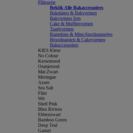
Pâtisserie
Bekijk Alle Bakaccessoires
Bakplaten & Bakvormen
Bakvormen Sets
Cake & Muffinvormen
Taartvormen
Ramekins & Mini-Stoofpannetjes
Broodpannen & Cakevormen
Bakaccessoires
KIES Kleur
No Colour
Kersenrood
Oranjerood
Mat Zwart
Meringue
Azure
Sea Salt
Flint
Wit
Shell Pink
Bleu Riviera
Ebbenzwart
Bamboo Green
Deep Teal
Garnet