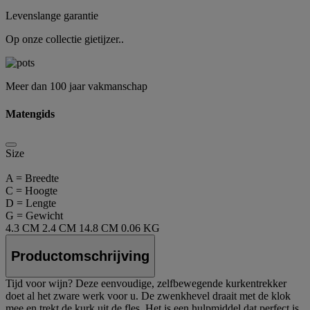
Levenslange garantie
Op onze collectie gietijzer..
Meer dan 100 jaar vakmanschap
Matengids
Size
A = Breedte
C = Hoogte
D = Lengte
G = Gewicht
4.3 CM
2.4 CM
14.8 CM
0.06 KG
Productomschrijving
Tijd voor wijn? Deze eenvoudige, zelfbewegende kurkentrekker
doet al het zware werk voor u. De zwenkhevel draait met de klok
mee en trekt de kurk uit de fles. Het is een hulpmiddel dat perfect is