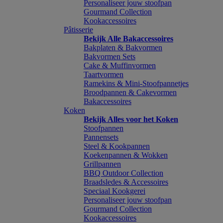
Personaliseer jouw stoofpan
Gourmand Collection
Kookaccessoires
Pâtisserie
Bekijk Alle Bakaccessoires
Bakplaten & Bakvormen
Bakvormen Sets
Cake & Muffinvormen
Taartvormen
Ramekins & Mini-Stoofpannetjes
Broodpannen & Cakevormen
Bakaccessoires
Koken
Bekijk Alles voor het Koken
Stoofpannen
Pannensets
Steel & Kookpannen
Koekenpannen & Wokken
Grillpannen
BBQ Outdoor Collection
Braadsledes & Accessoires
Speciaal Kookgerei
Personaliseer jouw stoofpan
Gourmand Collection
Kookaccessoires