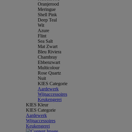
Oranjerood
Meringue
Shell Pink
Deep Teal
Wit
Azure
Flint
Sea Salt
Mat Zwart
Bleu Riviera
Chambray
Ebbenzwart
Multicolour
Rose Quartz
Nuit
KIES Categorie
Aardewerk
Wijnaccessoires
Keukengerei
KIES Kleur
KIES Categorie
Aardewerk
Wijnaccessoires
Keukengerei