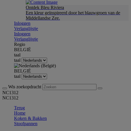
Ontdek Bleu Riviera
Een kleur geïnspireerd door het blauwgroen van de
Middellandse Zee.
Inloggen
Verlanglijstje
Inloggen
Verlanglijstje
Regio
BELGIË
taal
taal
BELGIË
taal
Wis zoekopdracht
NC1312
NC1312
Terug
Home
Koken & Bakken
Stoofpannen