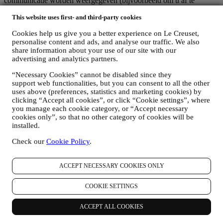
communicatie worden weergegeven (bijvoorbeeld om u af te
melden voor de nieuwsbrief kunt u klikken op de afmeldlink
This website uses first- and third-party cookies
onderaan elke e-mail). Als u een van onze marketingactiviteiten wilt
stopzetten, kunt u in ieder geval een e-mail sturen naar
.
Uw
Cookies help us give you a better experience on Le Creuset,
afmelding zal zo snel mogelijk worden verwerkt, maar in sommige
personalise content and ads, and analyse our traffic. We also
omstandigheden kunt u nog enkele berichten ontvangen totdat de
share information about your use of our site with our
afmelding volledig is verwerkt.
advertising and analytics partners.
Uw gegevens zijn onder uw controle
Vergeet niet dat u de controle hebt over uw gegevens en dat u uw
“Necessary Cookies” cannot be disabled since they
voorkeuren te allen tijde kunt beheren. U kunt erop rekenen dat wij
support web functionalities, but you can consent to all the other
uw gegevens nooit zonder uw toestemming aan derden zullen
uses above (preferences, statistics and marketing cookies) by
doorgeven voor hun eigen marketingdoeleinden. Voor informatie of
clicking “Accept all cookies”, or click “Cookie settings”, where
om uw privacyrechten uit te oefenen, kunt u ons mailen op
you manage each cookie category, or “Accept necessary
privacy@lecreuset.com
om ons te laten weten waar wij u mee van
cookies only”, so that no other category of cookies will be
dienst kunnen zijn en wij zullen tijdig reageren.
installed.
Volledige Privacyverklaring van Le Creuset
Check our
Cookie Policy
.
Le Creuset verbindt zich ertoe uw persoonsgegevens en uw privacy
te beschermen en in deze verklaring wordt uitgelegd hoe wij uw
persoonsgegevens verzamelen en verwerken in overeenstemming
ACCEPT NECESSARY COOKIES ONLY
met de EU-wetgeving inzake gegevensbescherming (met inbegrip
van de EU Algemene Verordening Gegevensbescherming
COOKIE SETTINGS
2016/679) en de wet inzake gegevensbescherming die van
toepassing is in uw land, gebied of locatie (de
"Gegevensbeschermingswetten").
ACCEPT ALL COOKIES
1. WANNEER EN WELK SOORT GEGEVENS VERZAMELEN WIJ