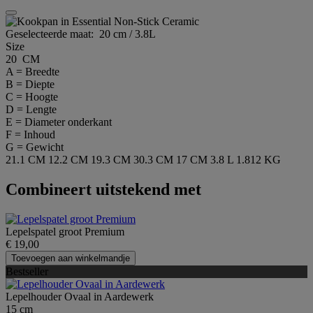
Geselecteerde maat:
20 cm / 3.8L
Size
20 CM
A = Breedte
B = Diepte
C = Hoogte
D = Lengte
E = Diameter onderkant
F = Inhoud
G = Gewicht
21.1 CM
12.2 CM
19.3 CM
30.3 CM
17 CM
3.8 L
1.812 KG
Combineert uitstekend met
Lepelspatel groot Premium
€ 19,00
Toevoegen aan winkelmandje
Bestseller
Lepelhouder Ovaal in Aardewerk
15 cm