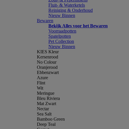
Fluit- & Waterketels
Reiniging & Onderhoud
Nieuw Binnen
Bewaren
Bekijk Alles voor het Bewaren
Voorraadpotten
Spatelpotten
Pet Collection
Nieuw Binnen
KIES Kleur
Kersenrood
No Colour
Oranjerood
Ebbenzwart
Azure
Flint
Wit
Meringue
Bleu Riviera
Mat Zwart
Nectar
Sea Salt
Bamboo Green
Deep Teal