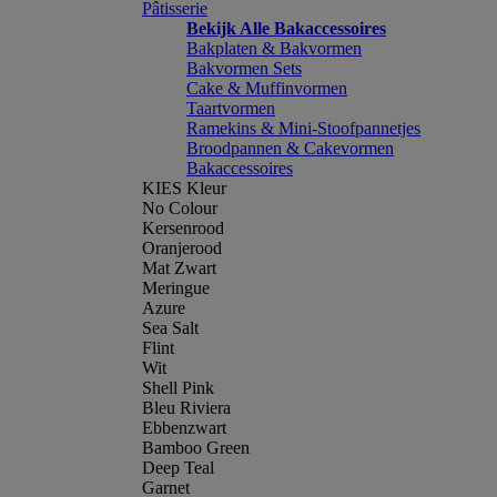
Pâtisserie
Bekijk Alle Bakaccessoires
Bakplaten & Bakvormen
Bakvormen Sets
Cake & Muffinvormen
Taartvormen
Ramekins & Mini-Stoofpannetjes
Broodpannen & Cakevormen
Bakaccessoires
KIES Kleur
No Colour
Kersenrood
Oranjerood
Mat Zwart
Meringue
Azure
Sea Salt
Flint
Wit
Shell Pink
Bleu Riviera
Ebbenzwart
Bamboo Green
Deep Teal
Garnet