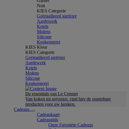
Garnet
Nuit
KIES Categorie
Geëmailleerd gietijzer
Aardewerk
Ketels
Molens
Silicone
Keukengerei
KIES Kleur
KIES Categorie
Geëmailleerd gietijzer
Aardewerk
Ketels
Molens
Silicone
Keukengerei
De essentials van Le Creuset
Van koken tot serveren: vind hier de onmisbare
producten voor uw keuken.
Cadeaus
Cadeaukaart
Cadeaugids
Onze Favoriete Cadeaus