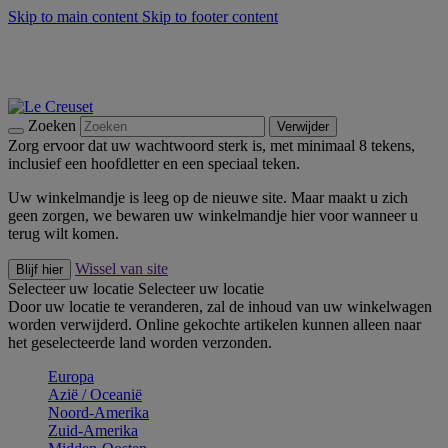
Skip to main content
Skip to footer content
Zomerse buitenmomenten met de BBQ Outdoor Collectie &
Thyme -
Shop Nu
De essentials van Le Creuset -
Ontdek Nu
Nieuwsbrieven: Registreer en bespaar 10%! -
Schrijf je nu in
Zoeken
Verwijder
Zorg ervoor dat uw wachtwoord sterk is, met minimaal 8 tekens,
inclusief een hoofdletter en een speciaal teken.
Uw winkelmandje is leeg op de nieuwe site. Maar maakt u zich
geen zorgen, we bewaren uw winkelmandje hier voor wanneer u
terug wilt komen.
Wissel van site
Blijf hier
Selecteer uw locatie
Selecteer uw locatie
Door uw locatie te veranderen, zal de inhoud van uw winkelwagen
worden verwijderd. Online gekochte artikelen kunnen alleen naar
het geselecteerde land worden verzonden.
Europa
Aziё / Oceaniё
Noord-Amerika
Zuid-Amerika