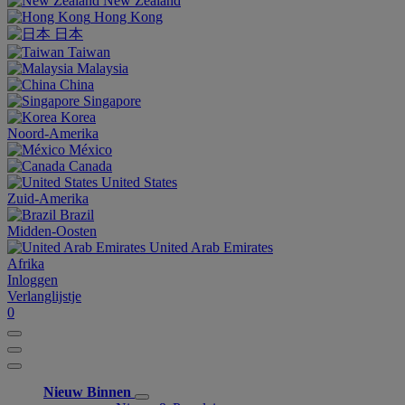
New Zealand
Hong Kong
日本
Taiwan
Malaysia
China
Singapore
Korea
Noord-Amerika
México
Canada
United States
Zuid-Amerika
Brazil
Midden-Oosten
United Arab Emirates
Afrika
Inloggen
Verlanglijstje
0
Nieuw Binnen