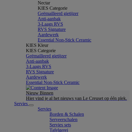
Nectar
KIES Categorie
Geëmailleerd gietijzer
Anti-aanbak
3-Laags RVS
RVS Signature
Aardewerk
Essential Non-Stick Ceramic
KIES Kleur
KIES Categorie
Geëmailleerd gietijzer
Anti-aanbak
3-Laags RVS
RVS Signature
Aardewerk
Essential Non-Stick Ceramic
Nieuw Binnen
Hier vind je al het nieuws van Le Creuset op één plek.
Servies
Servies
Borden & Schalen
Serveerschalen
Servies sets
Tafelgerei