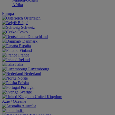
Midden-Oosten
Afrika
Europa
Österreich
België
Schweiz
Česko
Deutschland
Danmark
España
Finland
France
Ireland
Italia
Luxembourg
Nederland
Norge
Polska
Portugal
Sverige
United Kingdom
Aziё / Oceaniё
Australia
India