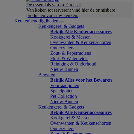
De essentials van Le Creuset
Van koken tot serveren: vind hier de onmisbare
producten voor uw keuken.
Keukenbenodigdheden
Keukengerei & Gadgets
Bekijk Alle Keukenaccessoires
Kookgerei & Messen
Ovenwanten & Keukenschorten
Onderzetters
Zout- & Pepermolens
Fluit- & Waterketels
Reiniging & Onderhoud
Nieuw Binnen
Bewaren
Bekijk Alles voor het Bewaren
Voorraadpotten
Spatelpotten
Pet Collection
Nieuw Binnen
Keukengerei & Gadgets
Bekijk Alle Keukenaccessoires
Kookgerei & Messen
Ovenwanten & Keukenschorten
Onderzetters
Zout- & Pepermolens