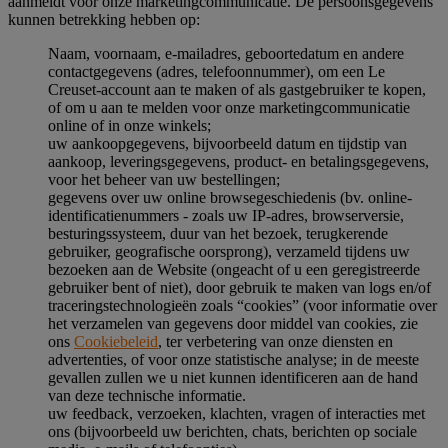
aanmeldt voor onze marketingcommunicatie. De persoonsgegevens
kunnen betrekking hebben op:
Naam, voornaam, e-mailadres, geboortedatum en andere
contactgegevens (adres, telefoonnummer), om een Le
Creuset-account aan te maken of als gastgebruiker te kopen,
of om u aan te melden voor onze marketingcommunicatie
online of in onze winkels;
uw aankoopgegevens, bijvoorbeeld datum en tijdstip van
aankoop, leveringsgegevens, product- en betalingsgegevens,
voor het beheer van uw bestellingen;
gegevens over uw online browsegeschiedenis (bv. online-
identificatienummers - zoals uw IP-adres, browserversie,
besturingssysteem, duur van het bezoek, terugkerende
gebruiker, geografische oorsprong), verzameld tijdens uw
bezoeken aan de Website (ongeacht of u een geregistreerde
gebruiker bent of niet), door gebruik te maken van logs en/of
traceringstechnologieën zoals “cookies” (voor informatie over
het verzamelen van gegevens door middel van cookies, zie
ons
Cookiebeleid
, ter verbetering van onze diensten en
advertenties, of voor onze statistische analyse; in de meeste
gevallen zullen we u niet kunnen identificeren aan de hand
van deze technische informatie.
uw feedback, verzoeken, klachten, vragen of interacties met
ons (bijvoorbeeld uw berichten, chats, berichten op sociale