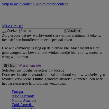
Skip to main content
Skip to footer content
Zomerse buitenmomenten met de BBQ Outdoor Collectie &
Thyme -
Shop Nu
De essentials van Le Creuset -
Ontdek Nu
Nieuwsbrieven: Registreer en bespaar 10%! -
Schrijf je nu in
Zoeken
Verwijder
Zorg ervoor dat uw wachtwoord sterk is, met minimaal 8 tekens,
inclusief een hoofdletter en een speciaal teken.
Uw winkelmandje is leeg op de nieuwe site. Maar maakt u zich
geen zorgen, we bewaren uw winkelmandje hier voor wanneer u
terug wilt komen.
Wissel van site
Blijf hier
Selecteer uw locatie
Selecteer uw locatie
Door uw locatie te veranderen, zal de inhoud van uw winkelwagen
worden verwijderd. Online gekochte artikelen kunnen alleen naar
het geselecteerde land worden verzonden.
Europa
Aziё / Oceaniё
Noord-Amerika
Zuid-Amerika