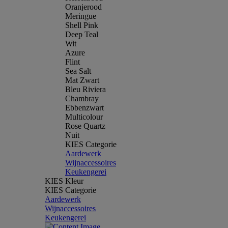
Oranjerood
Meringue
Shell Pink
Deep Teal
Wit
Azure
Flint
Sea Salt
Mat Zwart
Bleu Riviera
Chambray
Ebbenzwart
Multicolour
Rose Quartz
Nuit
KIES Categorie
Aardewerk
Wijnaccessoires
Keukengerei
KIES Kleur
KIES Categorie
Aardewerk
Wijnaccessoires
Keukengerei