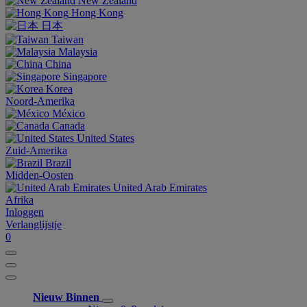
New Zealand
Hong Kong
日本
Taiwan
Malaysia
China
Singapore
Korea
Noord-Amerika
México
Canada
United States
Zuid-Amerika
Brazil
Midden-Oosten
United Arab Emirates
Afrika
Inloggen
Verlanglijstje
0
Nieuw Binnen