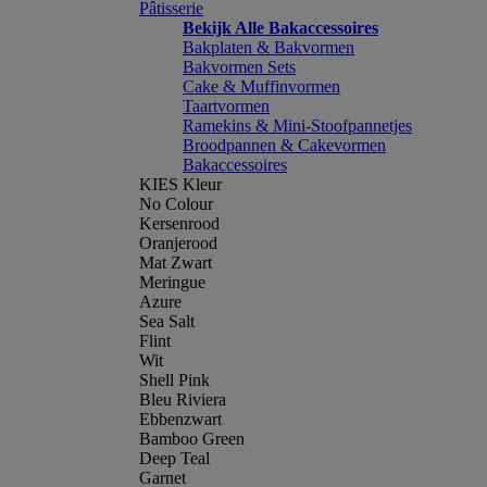
Pâtisserie
Bekijk Alle Bakaccessoires
Bakplaten & Bakvormen
Bakvormen Sets
Cake & Muffinvormen
Taartvormen
Ramekins & Mini-Stoofpannetjes
Broodpannen & Cakevormen
Bakaccessoires
KIES Kleur
No Colour
Kersenrood
Oranjerood
Mat Zwart
Meringue
Azure
Sea Salt
Flint
Wit
Shell Pink
Bleu Riviera
Ebbenzwart
Bamboo Green
Deep Teal
Garnet