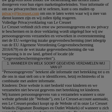
doorgeven voor hun eigen marketingdoeleinden. Voor informatie of
om uw privacyrechten uit te oefenen, kunt u ons mailen op
privacy@lecreuset.com
om ons te laten weten waar wij u mee van
dienst kunnen zijn en wij zullen tijdig reageren.
Volledige Privacyverklaring van Le Creuset
Le Creuset verbindt zich ertoe uw persoonsgegevens en uw privacy
te beschermen en in deze verklaring wordt uitgelegd hoe wij uw
persoonsgegevens verzamelen en verwerken in overeenstemming
met de EU-wetgeving inzake gegevensbescherming (met inbegrip
van de EU Algemene Verordening Gegevensbescherming
2016/679) en de wet inzake gegevensbescherming die van
toepassing is in uw land, gebied of locatie (de
"Gegevensbeschermingswetten").
1. WANNEER EN WELK SOORT GEGEVENS VERZAMELEN WIJ
VAN U?
“Persoonsgegevens” betekent alle informatie met betrekking tot u en
die ons in staat stelt om u te identificeren, hetzij rechtstreeks of in
combinatie met andere informatie.
Kinderen: Deze website is niet bedoeld voor kinderen en we
verzamelen niet bewust gegevens met betrekking tot kinderen.
Wij kunnen persoonsgegevens van u verzamelen wanneer u onze
website gebruikt (de "Website"), een Le Creuset-account aanmaakt,
een Le Creuset-product koopt op de Website of in onze Le Creuset
Winkels (Signature Boutiques en Outlet Winkels) of wanneer u zich