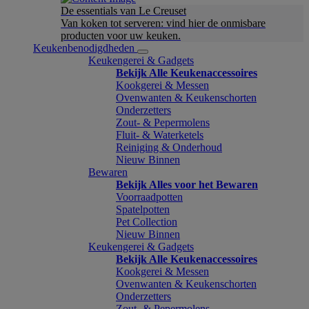
De essentials van Le Creuset
Van koken tot serveren: vind hier de onmisbare
producten voor uw keuken.
Keukenbenodigdheden
Keukengerei & Gadgets
Bekijk Alle Keukenaccessoires
Kookgerei & Messen
Ovenwanten & Keukenschorten
Onderzetters
Zout- & Pepermolens
Fluit- & Waterketels
Reiniging & Onderhoud
Nieuw Binnen
Bewaren
Bekijk Alles voor het Bewaren
Voorraadpotten
Spatelpotten
Pet Collection
Nieuw Binnen
Keukengerei & Gadgets
Bekijk Alle Keukenaccessoires
Kookgerei & Messen
Ovenwanten & Keukenschorten
Onderzetters
Zout- & Pepermolens