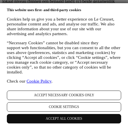
lokaal niveau (binnen een bepaald land); (c) beide gezamenlijk
beheerders die nodig zijn om de verzoeken van uw betrokkene om
This website uses first- and third-party cookies
rechten af te handelen.
3. WAAROM VERZAMELEN WIJ DEZE GEGEVENS?
Cookies help us give you a better experience on Le Creuset,
Wij kunnen uw gegevens verwerken voor de volgende doeleinden:
personalise content and ads, and analyse our traffic. We also
share information about your use of our site with our
VOOR ONZE WETTELIJKE VERPLICHTINGEN
advertising and analytics partners.
Mogelijk moeten we bepaalde gegevens over u verwerken om
te voldoen aan onze wettelijke verplichtingen en andere
“Necessary Cookies” cannot be disabled since they
verplichtingen die voortvloeien uit instructies van de overheid.
support web functionalities, but you can consent to all the other
uses above (preferences, statistics and marketing cookies) by
OM EEN LE CREUSET-ACCOUNT AAN TE MAKEN
clicking “Accept all cookies”, or click “Cookie settings”, where
We zullen uw gegevens gebruiken om een Le Creuset-
you manage each cookie category, or “Accept necessary
account aan te maken die u toegang geeft tot een reeks
cookies only”, so that no other category of cookies will be
voordelen voor geregistreerde gebruikers, om beter te kunnen
installed.
genieten van onze diensten, zoals sneller afrekenen, meerdere
verzendadressen opslaan, bestellingen bekijken en volgen.
Check our
Cookie Policy
.
Elke verwerkingsactiviteit is vereist om ons in staat te stellen
deze diensten aan u als Le Creuset-accounthouder te leveren.
OM UW BESTELLINGEN TE BEHEREN EN OM ONZE
ACCEPT NECESSARY COOKIES ONLY
PRODUCTEN, DIENSTEN EN ASSISTENTIE AAN U
TE LEVEREN
COOKIE SETTINGS
Wij zullen uw gegevens gebruiken om onze contractuele
relatie met u, uw aankoop van producten op de Website, uw
ACCEPT ALL COOKIES
gebruik van de Website, eventuele latere hulp na de verkoop
of uw deelname aan onze wedstrijden te beheren. Mogelijk