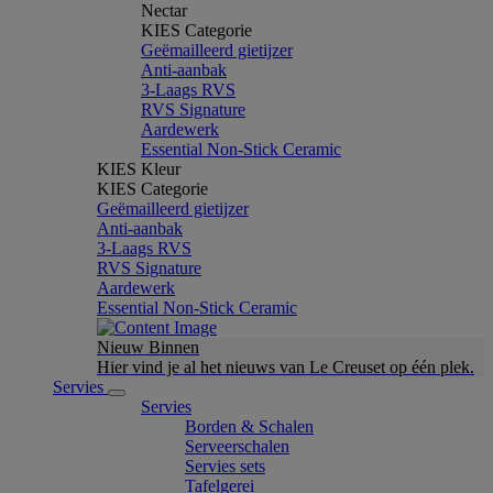
Nectar
KIES Categorie
Geëmailleerd gietijzer
Anti-aanbak
3-Laags RVS
RVS Signature
Aardewerk
Essential Non-Stick Ceramic
KIES Kleur
KIES Categorie
Geëmailleerd gietijzer
Anti-aanbak
3-Laags RVS
RVS Signature
Aardewerk
Essential Non-Stick Ceramic
Nieuw Binnen
Hier vind je al het nieuws van Le Creuset op één plek.
Servies
Servies
Borden & Schalen
Serveerschalen
Servies sets
Tafelgerei