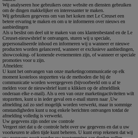
Wij analyseren hoe gebruikers onze website en diensten gebruiken
om de dingen makkelijker en interessanter te maken.
Wij gebruiken gegevens om van het koken met Le Creuset een
betere ervaring te maken en om u te informeren over nieuws en
aanbiedingen
Als u beslist om deel uit te maken van ons klantenbestand en de Le
Creuset-nieuwsbrief te ontvangen, sturen wij u speciale,
gepersonaliseerde inhoud en informeren wij u wanneer er nieuwe
producten worden gelanceerd, wanneer er exclusieve aanbiedingen,
showcooking- of komende evenementen zijn, of wanneer er speciale
promoties voor u zijn.
Afmelden:
U kunt het ontvangen van onze marketingcommunicatie op elk
moment kosteloos stopzetten via de methoden die bij de
communicatie worden weergegeven (bijvoorbeeld om u af te
melden voor de nieuwsbrief kunt u klikken op de afmeldlink
onderaan elke e-mail). Als u een van onze marketingactiviteiten wilt
stopzetten, kunt u in ieder geval een e-mail sturen naar
.
Uw
afmelding zal zo snel mogelijk worden verwerkt, maar in sommige
omstandigheden kunt u nog enkele berichten ontvangen totdat de
afmelding volledig is verwerkt.
Uw gegevens zijn onder uw controle
Vergeet niet dat u de controle hebt over uw gegevens en dat u uw
voorkeuren te allen tijde kunt beheren. U kunt erop rekenen dat wij
uw gegevens nooit zonder uw toestemming aan derden zullen