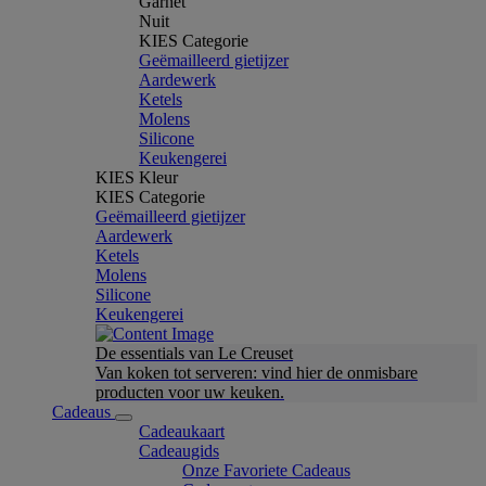
Garnet
Nuit
KIES Categorie
Geëmailleerd gietijzer
Aardewerk
Ketels
Molens
Silicone
Keukengerei
KIES Kleur
KIES Categorie
Geëmailleerd gietijzer
Aardewerk
Ketels
Molens
Silicone
Keukengerei
De essentials van Le Creuset
Van koken tot serveren: vind hier de onmisbare
producten voor uw keuken.
Cadeaus
Cadeaukaart
Cadeaugids
Onze Favoriete Cadeaus