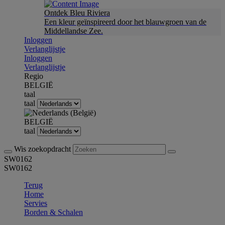
Ontdek Bleu Riviera
Een kleur geïnspireerd door het blauwgroen van de
Middellandse Zee.
Inloggen
Verlanglijstje
Inloggen
Verlanglijstje
Regio
BELGIË
taal
taal
BELGIË
taal
Wis zoekopdracht
SW0162
SW0162
Terug
Home
Servies
Borden & Schalen