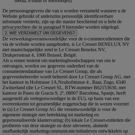
media, e-mails of telefoontjes).
De persoonsgegevens die van u worden verzameld wanneer u de
Website gebruikt of anderszins persoonlijk identificeerbare
informatie verstrekt, zijn op die manier beschermd en u hebt de
privacyrechten die in paragraaf 8 hieronder worden uitgelegd.
2. WIE VERZAMELT UW GEGEVENS?
De verwerkingsverantwoordelijke voor de e-commercediensten die
via de website worden aangeboden, is Le Creuset BENELUX NV
met maatschappelijke zetel te Le Creuset Benelux NV,
Drukpersstraat 4, 1000 Brussel, België.
Als u ermee instemt om marketingboodschappen van ons te
ontvangen, worden uw gegevens onderdeel van de
consumentendatabase van Le Creuset Group, die als
gegevensbeheerder wordt beheerd door Le Creuset Group AG, met
het kantoor in Hofstrasse 1A,Neuhofstrasse 4 , Baar, Zugo, 6340
Zwitserland (die Le Creuset SL, BTW-nummer B62153630, met
kantoor in Paseo de Gracia 9, 2º, 08007 Barcelona, Spanje, heeft
aangesteld als vertegenwoordiger in de EU), op basis van een
overeenkomst tot gezamenlijke zeggenschap die in wezen voorziet
in (a) Le Creuset Group AG die verantwoordelijk is voor de
algemene strategie met betrekking tot marketing en
gepersonaliseerde klantervaring; (b) lokale Le Creuset-entiteiten die
profiteren van deze strategie en deze uitvoeren, alsmede
onafhankelijk marketingcommunicatie/initiatieven ontwikkelen op