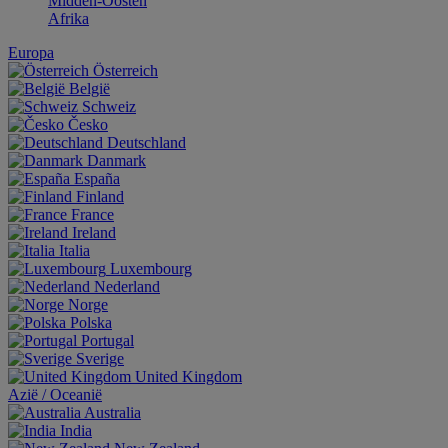
Midden-Oosten
Afrika
Europa
Österreich
België
Schweiz
Česko
Deutschland
Danmark
España
Finland
France
Ireland
Italia
Luxembourg
Nederland
Norge
Polska
Portugal
Sverige
United Kingdom
Aziё / Oceaniё
Australia
India