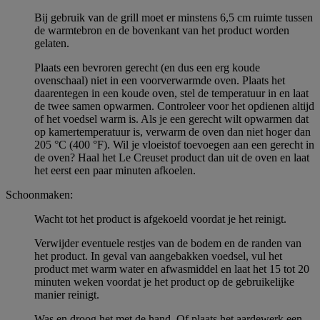
Bij gebruik van de grill moet er minstens 6,5 cm ruimte tussen
de warmtebron en de bovenkant van het product worden
gelaten.
Plaats een bevroren gerecht (en dus een erg koude
ovenschaal) niet in een voorverwarmde oven. Plaats het
daarentegen in een koude oven, stel de temperatuur in en laat
de twee samen opwarmen. Controleer voor het opdienen altijd
of het voedsel warm is. Als je een gerecht wilt opwarmen dat
op kamertemperatuur is, verwarm de oven dan niet hoger dan
205 °C (400 °F). Wil je vloeistof toevoegen aan een gerecht in
de oven? Haal het Le Creuset product dan uit de oven en laat
het eerst een paar minuten afkoelen.
Schoonmaken:
Wacht tot het product is afgekoeld voordat je het reinigt.
Verwijder eventuele restjes van de bodem en de randen van
het product. In geval van aangebakken voedsel, vul het
product met warm water en afwasmiddel en laat het 15 tot 20
minuten weken voordat je het product op de gebruikelijke
manier reinigt.
Was en droog het met de hand. Of plaats het aardewerk een