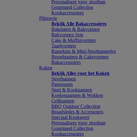
Personaliseer jouw stoofpan
Gourmand Collection
Kookaccessoires
Pâtisserie
Bekijk Alle Bakaccessoires
Bakplaten & Bakvormen
Bakvormen Sets
Cake & Muffinvormen
Taartvormen
Ramekins & Mini-Stoofpannetjes
Broodpannen & Cakevormen
Bakaccessoires
Koken
Bekijk Alles voor het Koken
Stoofpannen
Pannensets
Steel & Kookpannen
Koekenpannen & Wokken
Grillpannen
BBQ Outdoor Collection
Braadsledes & Accessoires
Speciaal Kookgerei
Personaliseer jouw stoofpan
Gourmand Collection
Kookaccessoires