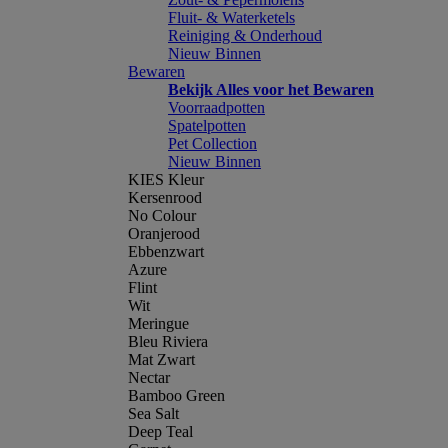
Fluit- & Waterketels
Reiniging & Onderhoud
Nieuw Binnen
Bewaren
Bekijk Alles voor het Bewaren
Voorraadpotten
Spatelpotten
Pet Collection
Nieuw Binnen
KIES Kleur
Kersenrood
No Colour
Oranjerood
Ebbenzwart
Azure
Flint
Wit
Meringue
Bleu Riviera
Mat Zwart
Nectar
Bamboo Green
Sea Salt
Deep Teal