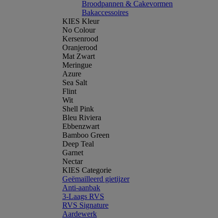
Broodpannen & Cakevormen
Bakaccessoires
KIES Kleur
No Colour
Kersenrood
Oranjerood
Mat Zwart
Meringue
Azure
Sea Salt
Flint
Wit
Shell Pink
Bleu Riviera
Ebbenzwart
Bamboo Green
Deep Teal
Garnet
Nectar
KIES Categorie
Geëmailleerd gietijzer
Anti-aanbak
3-Laags RVS
RVS Signature
Aardewerk