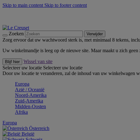
Skip to main content
Skip to footer content
Zomerse buitenmomenten met de BBQ Outdoor Collectie & Thy
De essentials van Le Creuset -
Ontdek Nu
Nieuwsbrieven: Registreer en bespaar 10%! -
Schrijf je nu in
Zoeken
Verwijder
Zorg ervoor dat uw wachtwoord sterk is, met minimaal 8 tekens, inclus
Uw winkelmandje is leeg op de nieuwe site. Maar maakt u zich geen
Wissel van site
Blijf hier
Selecteer uw locatie
Selecteer uw locatie
Door uw locatie te veranderen, zal de inhoud van uw winkelwagen wo
Europa
Aziё / Oceaniё
Noord-Amerika
Zuid-Amerika
Midden-Oosten
Afrika
Europa
Österreich
België
Schweiz