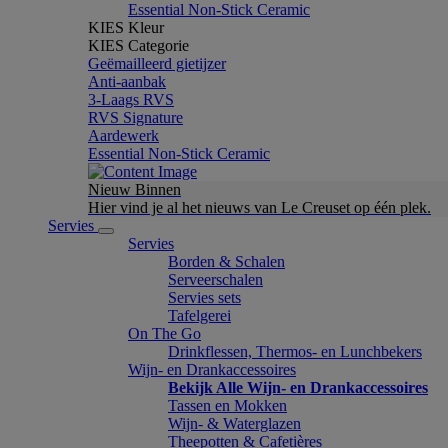
Essential Non-Stick Ceramic
KIES Kleur
KIES Categorie
Geëmailleerd gietijzer
Anti-aanbak
3-Laags RVS
RVS Signature
Aardewerk
Essential Non-Stick Ceramic
Nieuw Binnen
Hier vind je al het nieuws van Le Creuset op één plek.
Servies
Servies
Borden & Schalen
Serveerschalen
Servies sets
Tafelgerei
On The Go
Drinkflessen, Thermos- en Lunchbekers
Wijn- en Drankaccessoires
Bekijk Alle Wijn- en Drankaccessoires
Tassen en Mokken
Wijn- & Waterglazen
Theepotten & Cafetières