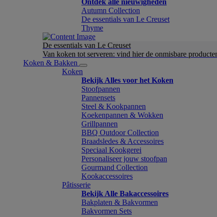
Ontdek alle nieuwigheden
Autumn Collection
De essentials van Le Creuset
Thyme
De essentials van Le Creuset
Van koken tot serveren: vind hier de onmisbare product
Koken & Bakken
Koken
Bekijk Alles voor het Koken
Stoofpannen
Pannensets
Steel & Kookpannen
Koekenpannen & Wokken
Grillpannen
BBQ Outdoor Collection
Braadsledes & Accessoires
Speciaal Kookgerei
Personaliseer jouw stoofpan
Gourmand Collection
Kookaccessoires
Pâtisserie
Bekijk Alle Bakaccessoires
Bakplaten & Bakvormen
Bakvormen Sets