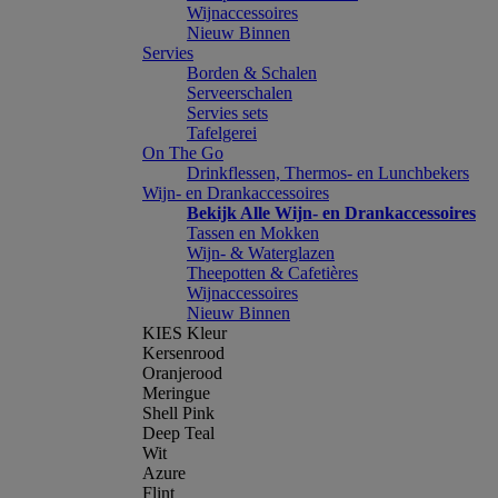
Wijnaccessoires
Nieuw Binnen
Servies
Borden & Schalen
Serveerschalen
Servies sets
Tafelgerei
On The Go
Drinkflessen, Thermos- en Lunchbekers
Wijn- en Drankaccessoires
Bekijk Alle Wijn- en Drankaccessoires
Tassen en Mokken
Wijn- & Waterglazen
Theepotten & Cafetières
Wijnaccessoires
Nieuw Binnen
KIES Kleur
Kersenrood
Oranjerood
Meringue
Shell Pink
Deep Teal
Wit
Azure
Flint