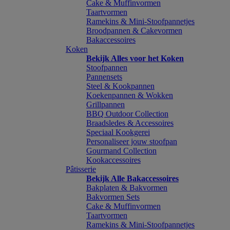
Cake & Muffinvormen
Taartvormen
Ramekins & Mini-Stoofpannetjes
Broodpannen & Cakevormen
Bakaccessoires
Koken
Bekijk Alles voor het Koken
Stoofpannen
Pannensets
Steel & Kookpannen
Koekenpannen & Wokken
Grillpannen
BBQ Outdoor Collection
Braadsledes & Accessoires
Speciaal Kookgerei
Personaliseer jouw stoofpan
Gourmand Collection
Kookaccessoires
Pâtisserie
Bekijk Alle Bakaccessoires
Bakplaten & Bakvormen
Bakvormen Sets
Cake & Muffinvormen
Taartvormen
Ramekins & Mini-Stoofpannetjes