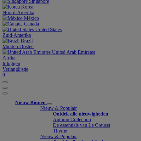
Singapore
Korea
Noord-Amerika
México
Canada
United States
Zuid-Amerika
Brazil
Midden-Oosten
United Arab Emirates
Afrika
Inloggen
Verlanglijstje
0
Nieuw Binnen
Nieuw & Populair
Ontdek alle nieuwigheden
Autumn Collection
De essentials van Le Creuset
Thyme
Nieuw & Populair