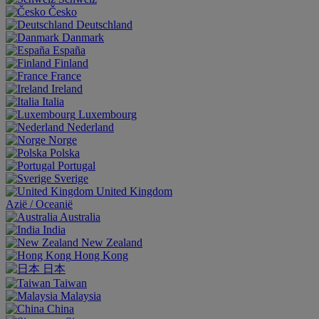
Česko
Deutschland
Danmark
España
Finland
France
Ireland
Italia
Luxembourg
Nederland
Norge
Polska
Portugal
Sverige
United Kingdom
Aziё / Oceaniё
Australia
India
New Zealand
Hong Kong
日本
Taiwan
Malaysia
China