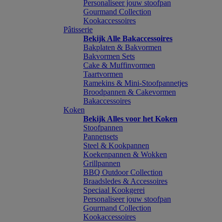
Personaliseer jouw stoofpan
Gourmand Collection
Kookaccessoires
Pâtisserie
Bekijk Alle Bakaccessoires
Bakplaten & Bakvormen
Bakvormen Sets
Cake & Muffinvormen
Taartvormen
Ramekins & Mini-Stoofpannetjes
Broodpannen & Cakevormen
Bakaccessoires
Koken
Bekijk Alles voor het Koken
Stoofpannen
Pannensets
Steel & Kookpannen
Koekenpannen & Wokken
Grillpannen
BBQ Outdoor Collection
Braadsledes & Accessoires
Speciaal Kookgerei
Personaliseer jouw stoofpan
Gourmand Collection
Kookaccessoires