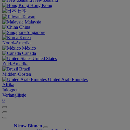
New Zealand
Hong Kong
日本
Taiwan
Malaysia
China
Singapore
Korea
Noord-Amerika
México
Canada
United States
Zuid-Amerika
Brazil
Midden-Oosten
United Arab Emirates
Afrika
Inloggen
Verlanglijstje
0
Nieuw Binnen