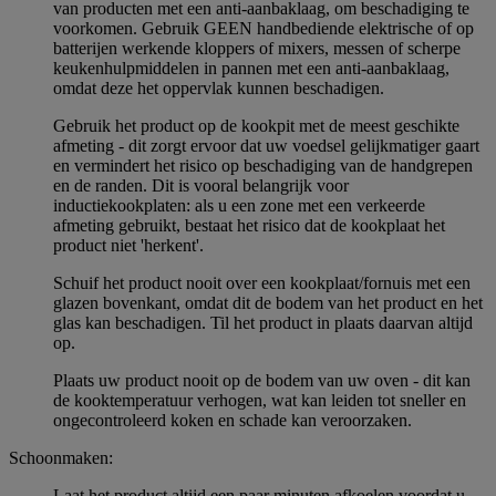
van producten met een anti-aanbaklaag, om beschadiging te
voorkomen. Gebruik GEEN handbediende elektrische of op
batterijen werkende kloppers of mixers, messen of scherpe
keukenhulpmiddelen in pannen met een anti-aanbaklaag,
omdat deze het oppervlak kunnen beschadigen.
Gebruik het product op de kookpit met de meest geschikte
afmeting - dit zorgt ervoor dat uw voedsel gelijkmatiger gaart
en vermindert het risico op beschadiging van de handgrepen
en de randen. Dit is vooral belangrijk voor
inductiekookplaten: als u een zone met een verkeerde
afmeting gebruikt, bestaat het risico dat de kookplaat het
product niet 'herkent'.
Schuif het product nooit over een kookplaat/fornuis met een
glazen bovenkant, omdat dit de bodem van het product en het
glas kan beschadigen. Til het product in plaats daarvan altijd
op.
Plaats uw product nooit op de bodem van uw oven - dit kan
de kooktemperatuur verhogen, wat kan leiden tot sneller en
ongecontroleerd koken en schade kan veroorzaken.
Schoonmaken:
Laat het product altijd een paar minuten afkoelen voordat u