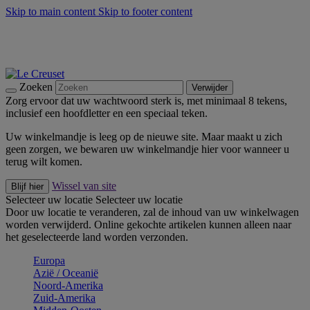
Skip to main content
Skip to footer content
Zomerse buitenmomenten met de BBQ Outdoor Collectie &
Thyme -
Shop Nu
De essentials van Le Creuset -
Ontdek Nu
Nieuwsbrieven: Registreer en bespaar 10%! -
Schrijf je nu in
Zoeken
Verwijder
Zorg ervoor dat uw wachtwoord sterk is, met minimaal 8 tekens,
inclusief een hoofdletter en een speciaal teken.
Uw winkelmandje is leeg op de nieuwe site. Maar maakt u zich
geen zorgen, we bewaren uw winkelmandje hier voor wanneer u
terug wilt komen.
Wissel van site
Blijf hier
Selecteer uw locatie
Selecteer uw locatie
Door uw locatie te veranderen, zal de inhoud van uw winkelwagen
worden verwijderd. Online gekochte artikelen kunnen alleen naar
het geselecteerde land worden verzonden.
Europa
Aziё / Oceaniё
Noord-Amerika
Zuid-Amerika