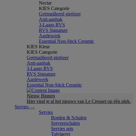
Nectar
KIES Categorie
Geëmailleerd gietijzer
Anti-aanbak
3-Laags RVS
RVS Signature
Aardewerk
Essential Non-Stick Ceramic
KIES Kleur
KIES Categorie
Geëmailleerd gietijzer
Anti-aanbak
3-Laags RVS
RVS Signature
Aardewerk
Essential Non-Stick Ceramic
Nieuw Binnen
Hier vind je al het nieuws van Le Creuset op één plek.
Servies
Servies
Borden & Schalen
Serveerschalen
Servies sets
Tafelgerei