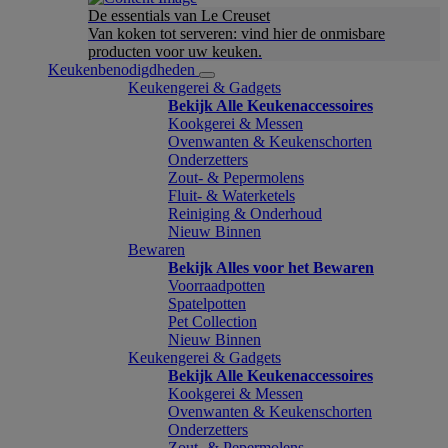
De essentials van Le Creuset
Van koken tot serveren: vind hier de onmisbare
producten voor uw keuken.
Keukenbenodigdheden
Keukengerei & Gadgets
Bekijk Alle Keukenaccessoires
Kookgerei & Messen
Ovenwanten & Keukenschorten
Onderzetters
Zout- & Pepermolens
Fluit- & Waterketels
Reiniging & Onderhoud
Nieuw Binnen
Bewaren
Bekijk Alles voor het Bewaren
Voorraadpotten
Spatelpotten
Pet Collection
Nieuw Binnen
Keukengerei & Gadgets
Bekijk Alle Keukenaccessoires
Kookgerei & Messen
Ovenwanten & Keukenschorten
Onderzetters
Zout- & Pepermolens