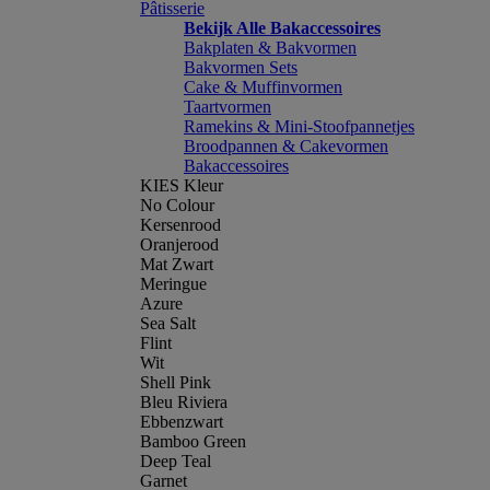
Pâtisserie
Bekijk Alle Bakaccessoires
Bakplaten & Bakvormen
Bakvormen Sets
Cake & Muffinvormen
Taartvormen
Ramekins & Mini-Stoofpannetjes
Broodpannen & Cakevormen
Bakaccessoires
KIES Kleur
No Colour
Kersenrood
Oranjerood
Mat Zwart
Meringue
Azure
Sea Salt
Flint
Wit
Shell Pink
Bleu Riviera
Ebbenzwart
Bamboo Green
Deep Teal
Garnet