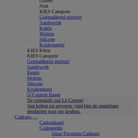
Garnet
Nuit
KIES Categorie
Geëmailleerd gietijzer
Aardewerk
Ketels
Molens
Silicone
Keukengerei
KIES Kleur
KIES Categorie
Geëmailleerd gietijzer
Aardewerk
Ketels
Molens
Silicone
Keukengerei
De essentials van Le Creuset
Van koken tot serveren: vind hier de onmisbare
producten voor uw keuken.
Cadeaus
Cadeaukaart
Cadeaugids
Onze Favoriete Cadeaus