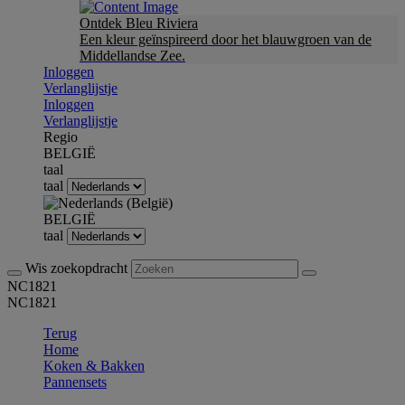
Ontdek Bleu Riviera
Een kleur geïnspireerd door het blauwgroen van de
Middellandse Zee.
Inloggen
Verlanglijstje
Inloggen
Verlanglijstje
Regio
BELGIË
taal
taal
BELGIË
taal
Wis zoekopdracht
NC1821
NC1821
Terug
Home
Koken & Bakken
Pannensets