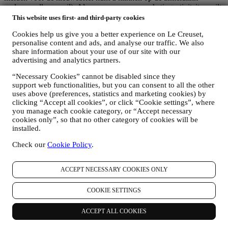
onderaan elke e-mail). Als u een van onze marketingactiviteiten wilt
stopzetten, kunt u in ieder geval een e-mail sturen naar
.
Uw
This website uses first- and third-party cookies
afmelding zal zo snel mogelijk worden verwerkt, maar in sommige
omstandigheden kunt u nog enkele berichten ontvangen totdat de
Cookies help us give you a better experience on Le Creuset,
personalise content and ads, and analyse our traffic. We also
afmelding volledig is verwerkt.
share information about your use of our site with our
Uw gegevens zijn onder uw controle
advertising and analytics partners.
Vergeet niet dat u de controle hebt over uw gegevens en dat u uw
voorkeuren te allen tijde kunt beheren. U kunt erop rekenen dat wij
“Necessary Cookies” cannot be disabled since they
uw gegevens nooit zonder uw toestemming aan derden zullen
support web functionalities, but you can consent to all the other
doorgeven voor hun eigen marketingdoeleinden. Voor informatie of
uses above (preferences, statistics and marketing cookies) by
om uw privacyrechten uit te oefenen, kunt u ons mailen op
clicking “Accept all cookies”, or click “Cookie settings”, where
privacy@lecreuset.com
om ons te laten weten waar wij u mee van
you manage each cookie category, or “Accept necessary
dienst kunnen zijn en wij zullen tijdig reageren.
cookies only”, so that no other category of cookies will be
Volledige Privacyverklaring van Le Creuset
installed.
Le Creuset verbindt zich ertoe uw persoonsgegevens en uw privacy
te beschermen en in deze verklaring wordt uitgelegd hoe wij uw
Check our
Cookie Policy
.
persoonsgegevens verzamelen en verwerken in overeenstemming
met de EU-wetgeving inzake gegevensbescherming (met inbegrip
ACCEPT NECESSARY COOKIES ONLY
van de EU Algemene Verordening Gegevensbescherming
2016/679) en de wet inzake gegevensbescherming die van
toepassing is in uw land, gebied of locatie (de
COOKIE SETTINGS
"Gegevensbeschermingswetten").
1. WANNEER EN WELK SOORT GEGEVENS VERZAMELEN WIJ
ACCEPT ALL COOKIES
VAN U?
“Persoonsgegevens” betekent alle informatie met betrekking tot u en