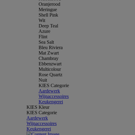
Oranjerood
Meringue
Shell Pink
Wit
Deep Teal
Azure
Flint
Sea Salt
Bleu Riviera
Mat Zwart
Chambray
Ebbenzwart
Multicolour
Rose Quartz
Nuit
KIES Categorie
Aardewerk
Wijnaccessoires
Keukengerei
KIES Kleur
KIES Categorie
Aardewerk
Wijnaccessoires
Keukengerei