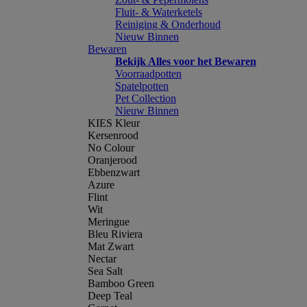
Fluit- & Waterketels
Reiniging & Onderhoud
Nieuw Binnen
Bewaren
Bekijk Alles voor het Bewaren
Voorraadpotten
Spatelpotten
Pet Collection
Nieuw Binnen
KIES Kleur
Kersenrood
No Colour
Oranjerood
Ebbenzwart
Azure
Flint
Wit
Meringue
Bleu Riviera
Mat Zwart
Nectar
Sea Salt
Bamboo Green
Deep Teal