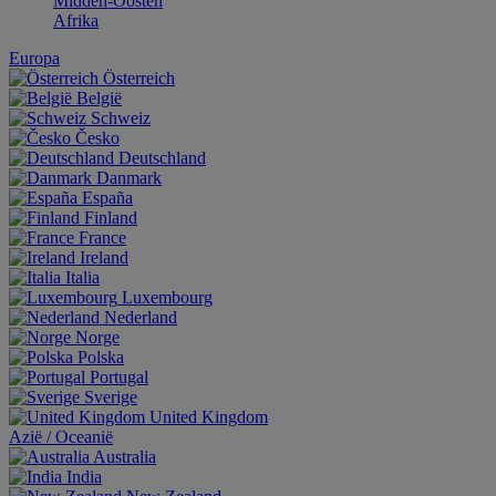
Midden-Oosten
Afrika
Europa
Österreich
België
Schweiz
Česko
Deutschland
Danmark
España
Finland
France
Ireland
Italia
Luxembourg
Nederland
Norge
Polska
Portugal
Sverige
United Kingdom
Aziё / Oceaniё
Australia
India