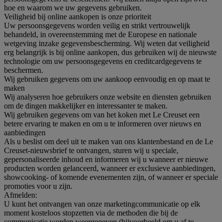
hoe en waarom we uw gegevens gebruiken.
Veiligheid bij online aankopen is onze prioriteit
Uw persoonsgegevens worden veilig en strikt vertrouwelijk
behandeld, in overeenstemming met de Europese en nationale
wetgeving inzake gegevensbescherming. Wij weten dat veiligheid
erg belangrijk is bij online aankopen, dus gebruiken wij de nieuwste
technologie om uw persoonsgegevens en creditcardgegevens te
beschermen.
Wij gebruiken gegevens om uw aankoop eenvoudig en op maat te
maken
Wij analyseren hoe gebruikers onze website en diensten gebruiken
om de dingen makkelijker en interessanter te maken.
Wij gebruiken gegevens om van het koken met Le Creuset een
betere ervaring te maken en om u te informeren over nieuws en
aanbiedingen
Als u beslist om deel uit te maken van ons klantenbestand en de Le
Creuset-nieuwsbrief te ontvangen, sturen wij u speciale,
gepersonaliseerde inhoud en informeren wij u wanneer er nieuwe
producten worden gelanceerd, wanneer er exclusieve aanbiedingen,
showcooking- of komende evenementen zijn, of wanneer er speciale
promoties voor u zijn.
Afmelden:
U kunt het ontvangen van onze marketingcommunicatie op elk
moment kosteloos stopzetten via de methoden die bij de
communicatie worden weergegeven (bijvoorbeeld om u af te