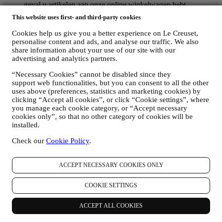
geval u artikelen aan onze online winkelwagen hebt
toegevoegd zonder de aankoop af te ronden. Als u de
This website uses first- and third-party cookies
aankoop niet binnen een bepaalde periode afrondt, worden er
geen verdere opvolgingsberichten verzonden.
Cookies help us give you a better experience on Le Creuset,
OM U TE INFORMEREN OVER NIEUWS OF
personalise content and ads, and analyse our traffic. We also
AANBIEDINGEN VAN LE CREUSET-PRODUCTEN
share information about your use of our site with our
Als u ermee hebt ingestemd dat wij dit doen (bijvoorbeeld
advertising and analytics partners.
door u aan te melden voor onze nieuwsbrief wanneer u een
“Necessary Cookies” cannot be disabled since they
account aanmaakt op de Website), dan zullen wij u
support web functionalities, but you can consent to all the other
gepersonaliseerde marketingcommunicatie en nieuws sturen
uses above (preferences, statistics and marketing cookies) by
over initiatieven met betrekking tot Le Creuset die worden
clicking “Accept all cookies”, or click “Cookie settings”, where
gepromoot door de dochterondernemingen van de groep, en
you manage each cookie category, or “Accept necessary
lokale filialen en partners, die ook afhangen van uw
cookies only”, so that no other category of cookies will be
voorkeuren. Wij zullen contact met u opnemen via e-mail, sms
installed.
of sociale media, maar ook via geautomatiseerde middelen.
Dergelijke communicatie zal betrekking hebben op Le
Check our
Cookie Policy
.
Creuset-producten of op nieuwe winkelopeningen, exclusieve
evenementen, wedstrijden, enquêtes, demonstraties die
worden georganiseerd door Le Creuset of speciale
ACCEPT NECESSARY COOKIES ONLY
aanbiedingen die u misschien leuk vindt. Deze communicatie
kan voor u worden geselecteerd of op maat worden gemaakt
COOKIE SETTINGS
op basis van de gegevens die we over u hebben, zoals uw
locatie of uw aankoopgeschiedenis of uw voorkeuren voor
ACCEPT ALL COOKIES
onze producten. Wij zullen uw gegevens gebruiken om uw
interesses beter te begrijpen. Dit stelt ons in staat om onze