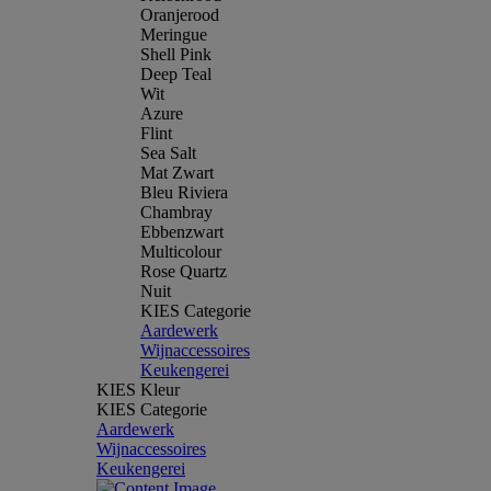
Oranjerood
Meringue
Shell Pink
Deep Teal
Wit
Azure
Flint
Sea Salt
Mat Zwart
Bleu Riviera
Chambray
Ebbenzwart
Multicolour
Rose Quartz
Nuit
KIES Categorie
Aardewerk
Wijnaccessoires
Keukengerei
KIES Kleur
KIES Categorie
Aardewerk
Wijnaccessoires
Keukengerei