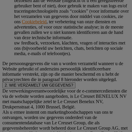
bezoeken aan de Website (ongeacht of u een geregistreerde
gebruiker bent of niet), door gebruik te maken van logs en/of
traceringstechnologieën zoals “cookies” (voor informatie over
het verzamelen van gegevens door middel van cookies, zie
ons
Cookiebeleid
, ter verbetering van onze diensten en
advertenties, of voor onze statistische analyse; in de meeste
gevallen zullen we u niet kunnen identificeren aan de hand
van deze technische informatie.
uw feedback, verzoeken, klachten, vragen of interacties met
ons (bijvoorbeeld uw berichten, chats, berichten op sociale
media, e-mails of telefoontjes).
De persoonsgegevens die van u worden verzameld wanneer u de
Website gebruikt of anderszins persoonlijk identificeerbare
informatie verstrekt, zijn op die manier beschermd en u hebt de
privacyrechten die in paragraaf 8 hieronder worden uitgelegd.
2. WIE VERZAMELT UW GEGEVENS?
De verwerkingsverantwoordelijke voor de e-commercediensten die
via de website worden aangeboden, is Le Creuset BENELUX NV
met maatschappelijke zetel te Le Creuset Benelux NV,
Drukpersstraat 4, 1000 Brussel, België.
Als u ermee instemt om marketingboodschappen van ons te
ontvangen, worden uw gegevens onderdeel van de
consumentendatabase van Le Creuset Group, die als
gegevensbeheerder wordt beheerd door Le Creuset Group AG, met