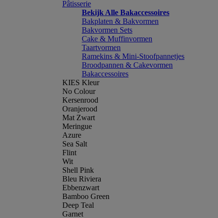
Pâtisserie
Bekijk Alle Bakaccessoires
Bakplaten & Bakvormen
Bakvormen Sets
Cake & Muffinvormen
Taartvormen
Ramekins & Mini-Stoofpannetjes
Broodpannen & Cakevormen
Bakaccessoires
KIES Kleur
No Colour
Kersenrood
Oranjerood
Mat Zwart
Meringue
Azure
Sea Salt
Flint
Wit
Shell Pink
Bleu Riviera
Ebbenzwart
Bamboo Green
Deep Teal
Garnet