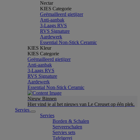
Nectar
KIES Categorie
Geëmailleerd gietijzer
Anti-aanbak
3-Laags RVS
RVS Signature
Aardewerk
Essential Non-Stick Ceramic
KIES Kleur
KIES Categorie
Geëmailleerd gietijzer
Anti-aanbak
3-Laags RVS
RVS Signature
Aardewerk
Essential Non-Stick Ceramic
Nieuw Binnen
Hier vind je al het nieuws van Le Creuset op één plek.
Servies
Servies
Borden & Schalen
Serveerschalen
Servies sets
Tafelgerei