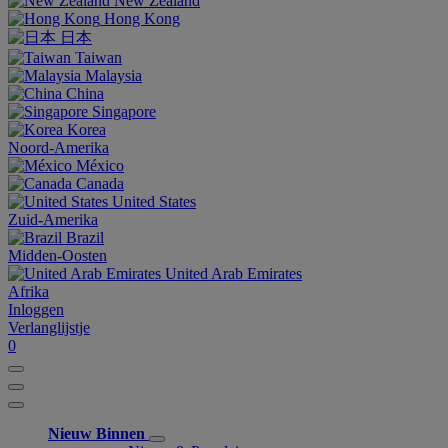
New Zealand
Hong Kong
日本
Taiwan
Malaysia
China
Singapore
Korea
Noord-Amerika
México
Canada
United States
Zuid-Amerika
Brazil
Midden-Oosten
United Arab Emirates
Afrika
Inloggen
Verlanglijstje
0
Nieuw Binnen