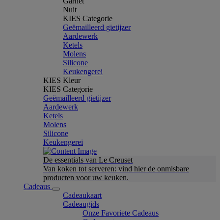
Garnet
Nuit
KIES Categorie
Geëmailleerd gietijzer
Aardewerk
Ketels
Molens
Silicone
Keukengerei
KIES Kleur
KIES Categorie
Geëmailleerd gietijzer
Aardewerk
Ketels
Molens
Silicone
Keukengerei
De essentials van Le Creuset
Van koken tot serveren: vind hier de onmisbare
producten voor uw keuken.
Cadeaus
Cadeaukaart
Cadeaugids
Onze Favoriete Cadeaus