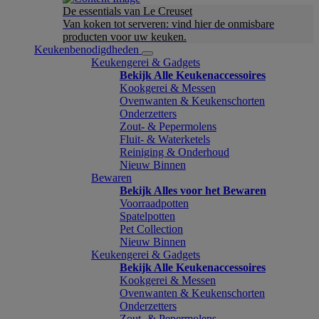
De essentials van Le Creuset
Van koken tot serveren: vind hier de onmisbare
producten voor uw keuken.
Keukenbenodigdheden
Keukengerei & Gadgets
Bekijk Alle Keukenaccessoires
Kookgerei & Messen
Ovenwanten & Keukenschorten
Onderzetters
Zout- & Pepermolens
Fluit- & Waterketels
Reiniging & Onderhoud
Nieuw Binnen
Bewaren
Bekijk Alles voor het Bewaren
Voorraadpotten
Spatelpotten
Pet Collection
Nieuw Binnen
Keukengerei & Gadgets
Bekijk Alle Keukenaccessoires
Kookgerei & Messen
Ovenwanten & Keukenschorten
Onderzetters
Zout- & Pepermolens