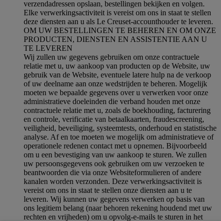
verzendadressen opslaan, bestellingen bekijken en volgen.
Elke verwerkingsactiviteit is vereist om ons in staat te stellen
deze diensten aan u als Le Creuset-accounthouder te leveren.
OM UW BESTELLINGEN TE BEHEREN EN OM ONZE
PRODUCTEN, DIENSTEN EN ASSISTENTIE AAN U
TE LEVEREN
Wij zullen uw gegevens gebruiken om onze contractuele
relatie met u, uw aankoop van producten op de Website, uw
gebruik van de Website, eventuele latere hulp na de verkoop
of uw deelname aan onze wedstrijden te beheren. Mogelijk
moeten we bepaalde gegevens over u verwerken voor onze
administratieve doeleinden die verband houden met onze
contractuele relatie met u, zoals de boekhouding, facturering
en controle, verificatie van betaalkaarten, fraudescreening,
veiligheid, beveiliging, systeemtests, onderhoud en statistische
analyse. Af en toe moeten we mogelijk om administratieve of
operationele redenen contact met u opnemen. Bijvoorbeeld
om u een bevestiging van uw aankoop te sturen. We zullen
uw persoonsgegevens ook gebruiken om uw verzoeken te
beantwoorden die via onze Websiteformulieren of andere
kanalen worden verzonden. Deze verwerkingsactiviteit is
vereist om ons in staat te stellen onze diensten aan u te
leveren. Wij kunnen uw gegevens verwerken op basis van
ons legitiem belang (naar behoren rekening houdend met uw
rechten en vrijheden) om u opvolg-e-mails te sturen in het