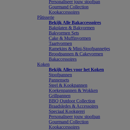
Personaliseer jouw stoofpan
Gourmand Collection
Kookaccessoires
Pâtisserie
Bekijk Alle Bakaccessoires
Bakplaten & Bakvormen
Bakvormen Sets
Cake & Muffinvormen
Taartvormen
Ramekins & Mini-Stoofpannetjes
Broodpannen & Cakevormen
Bakaccessoires
Koken
Bekijk Alles voor het Koken
Stoofpannen
Pannensets
Steel & Kookpannen
Koekenpannen & Wokken
Grillpannen
BBQ Outdoor Collection
Braadsledes & Accessoires
Speciaal Kookgerei
Personaliseer jouw stoofpan
Gourmand Collection
Kookaccessoires