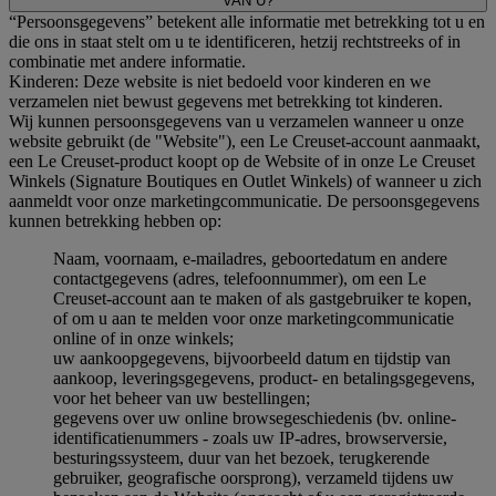
VAN U?
“Persoonsgegevens” betekent alle informatie met betrekking tot u en
die ons in staat stelt om u te identificeren, hetzij rechtstreeks of in
combinatie met andere informatie.
Kinderen: Deze website is niet bedoeld voor kinderen en we
verzamelen niet bewust gegevens met betrekking tot kinderen.
Wij kunnen persoonsgegevens van u verzamelen wanneer u onze
website gebruikt (de "Website"), een Le Creuset-account aanmaakt,
een Le Creuset-product koopt op de Website of in onze Le Creuset
Winkels (Signature Boutiques en Outlet Winkels) of wanneer u zich
aanmeldt voor onze marketingcommunicatie. De persoonsgegevens
kunnen betrekking hebben op:
Naam, voornaam, e-mailadres, geboortedatum en andere
contactgegevens (adres, telefoonnummer), om een Le
Creuset-account aan te maken of als gastgebruiker te kopen,
of om u aan te melden voor onze marketingcommunicatie
online of in onze winkels;
uw aankoopgegevens, bijvoorbeeld datum en tijdstip van
aankoop, leveringsgegevens, product- en betalingsgegevens,
voor het beheer van uw bestellingen;
gegevens over uw online browsegeschiedenis (bv. online-
identificatienummers - zoals uw IP-adres, browserversie,
besturingssysteem, duur van het bezoek, terugkerende
gebruiker, geografische oorsprong), verzameld tijdens uw