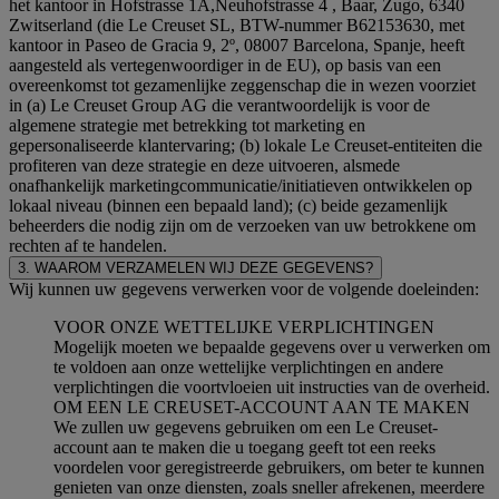
het kantoor in Hofstrasse 1A,Neuhofstrasse 4 , Baar, Zugo, 6340
Zwitserland (die Le Creuset SL, BTW-nummer B62153630, met
kantoor in Paseo de Gracia 9, 2º, 08007 Barcelona, Spanje, heeft
aangesteld als vertegenwoordiger in de EU), op basis van een
overeenkomst tot gezamenlijke zeggenschap die in wezen voorziet
in (a) Le Creuset Group AG die verantwoordelijk is voor de
algemene strategie met betrekking tot marketing en
gepersonaliseerde klantervaring; (b) lokale Le Creuset-entiteiten die
profiteren van deze strategie en deze uitvoeren, alsmede
onafhankelijk marketingcommunicatie/initiatieven ontwikkelen op
lokaal niveau (binnen een bepaald land); (c) beide gezamenlijk
beheerders die nodig zijn om de verzoeken van uw betrokkene om
rechten af te handelen.
3. WAAROM VERZAMELEN WIJ DEZE GEGEVENS?
Wij kunnen uw gegevens verwerken voor de volgende doeleinden:
VOOR ONZE WETTELIJKE VERPLICHTINGEN
Mogelijk moeten we bepaalde gegevens over u verwerken om
te voldoen aan onze wettelijke verplichtingen en andere
verplichtingen die voortvloeien uit instructies van de overheid.
OM EEN LE CREUSET-ACCOUNT AAN TE MAKEN
We zullen uw gegevens gebruiken om een Le Creuset-
account aan te maken die u toegang geeft tot een reeks
voordelen voor geregistreerde gebruikers, om beter te kunnen
genieten van onze diensten, zoals sneller afrekenen, meerdere