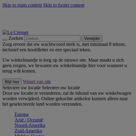
Skip to main content
Skip to footer content
Zomerse buitenmomenten met de BBQ Outdoor Collectie &
Thyme -
Shop Nu
De essentials van Le Creuset -
Ontdek Nu
Nieuwsbrieven: Registreer en bespaar 10%! -
Schrijf je nu in
Zoeken
Verwijder
Zorg ervoor dat uw wachtwoord sterk is, met minimaal 8 tekens,
inclusief een hoofdletter en een speciaal teken.
Uw winkelmandje is leeg op de nieuwe site. Maar maakt u zich
geen zorgen, we bewaren uw winkelmandje hier voor wanneer u
terug wilt komen.
Wissel van site
Blijf hier
Selecteer uw locatie
Selecteer uw locatie
Door uw locatie te veranderen, zal de inhoud van uw winkelwagen
worden verwijderd. Online gekochte artikelen kunnen alleen naar
het geselecteerde land worden verzonden.
Europa
Aziё / Oceaniё
Noord-Amerika
Zuid-Amerika