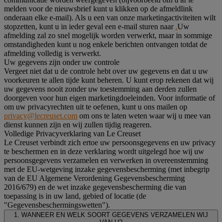
melden voor de nieuwsbrief kunt u klikken op de afmeldlink
onderaan elke e-mail). Als u een van onze marketingactiviteiten wilt
stopzetten, kunt u in ieder geval een e-mail sturen naar
.
Uw
afmelding zal zo snel mogelijk worden verwerkt, maar in sommige
omstandigheden kunt u nog enkele berichten ontvangen totdat de
afmelding volledig is verwerkt.
Uw gegevens zijn onder uw controle
Vergeet niet dat u de controle hebt over uw gegevens en dat u uw
voorkeuren te allen tijde kunt beheren. U kunt erop rekenen dat wij
uw gegevens nooit zonder uw toestemming aan derden zullen
doorgeven voor hun eigen marketingdoeleinden. Voor informatie of
om uw privacyrechten uit te oefenen, kunt u ons mailen op
privacy@lecreuset.com
om ons te laten weten waar wij u mee van
dienst kunnen zijn en wij zullen tijdig reageren.
Volledige Privacyverklaring van Le Creuset
Le Creuset verbindt zich ertoe uw persoonsgegevens en uw privacy
te beschermen en in deze verklaring wordt uitgelegd hoe wij uw
persoonsgegevens verzamelen en verwerken in overeenstemming
met de EU-wetgeving inzake gegevensbescherming (met inbegrip
van de EU Algemene Verordening Gegevensbescherming
2016/679) en de wet inzake gegevensbescherming die van
toepassing is in uw land, gebied of locatie (de
"Gegevensbeschermingswetten").
1. WANNEER EN WELK SOORT GEGEVENS VERZAMELEN WIJ