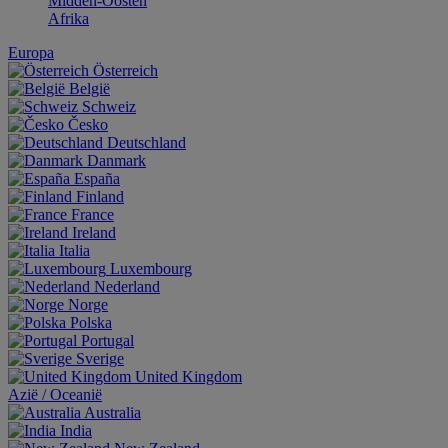
Midden-Oosten
Afrika
Europa
Österreich
België
Schweiz
Česko
Deutschland
Danmark
España
Finland
France
Ireland
Italia
Luxembourg
Nederland
Norge
Polska
Portugal
Sverige
United Kingdom
Aziё / Oceaniё
Australia
India