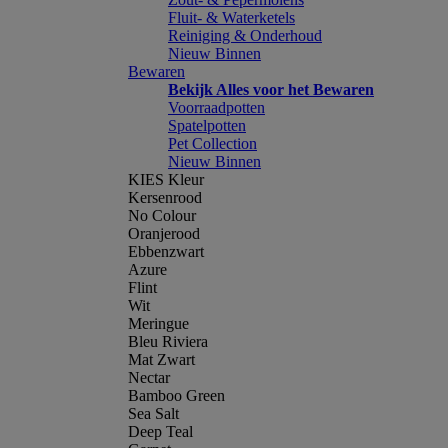
Fluit- & Waterketels
Reiniging & Onderhoud
Nieuw Binnen
Bewaren
Bekijk Alles voor het Bewaren
Voorraadpotten
Spatelpotten
Pet Collection
Nieuw Binnen
KIES Kleur
Kersenrood
No Colour
Oranjerood
Ebbenzwart
Azure
Flint
Wit
Meringue
Bleu Riviera
Mat Zwart
Nectar
Bamboo Green
Sea Salt
Deep Teal