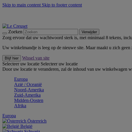
Skip to main content
Skip to footer content
Zomerse buitenmomenten met de BBQ Outdoor Collectie & Thy
De essentials van Le Creuset -
Ontdek Nu
Nieuwsbrieven: Registreer en bespaar 10%! -
Schrijf je nu in
Zoeken
Verwijder
Zorg ervoor dat uw wachtwoord sterk is, met minimaal 8 tekens, inclus
Uw winkelmandje is leeg op de nieuwe site. Maar maakt u zich geen
Wissel van site
Blijf hier
Selecteer uw locatie
Selecteer uw locatie
Door uw locatie te veranderen, zal de inhoud van uw winkelwagen wo
Europa
Aziё / Oceaniё
Noord-Amerika
Zuid-Amerika
Midden-Oosten
Afrika
Europa
Österreich
België
Schweiz