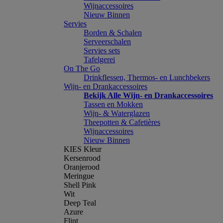
Wijnaccessoires
Nieuw Binnen
Servies
Borden & Schalen
Serveerschalen
Servies sets
Tafelgerei
On The Go
Drinkflessen, Thermos- en Lunchbekers
Wijn- en Drankaccessoires
Bekijk Alle Wijn- en Drankaccessoires
Tassen en Mokken
Wijn- & Waterglazen
Theepotten & Cafetières
Wijnaccessoires
Nieuw Binnen
KIES Kleur
Kersenrood
Oranjerood
Meringue
Shell Pink
Wit
Deep Teal
Azure
Flint