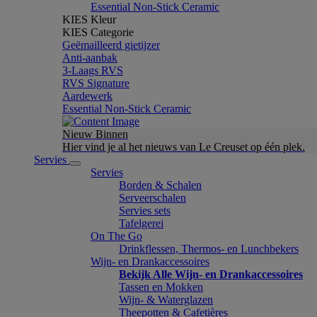
Essential Non-Stick Ceramic
KIES Kleur
KIES Categorie
Geëmailleerd gietijzer
Anti-aanbak
3-Laags RVS
RVS Signature
Aardewerk
Essential Non-Stick Ceramic
Nieuw Binnen
Hier vind je al het nieuws van Le Creuset op één plek.
Servies
Servies
Borden & Schalen
Serveerschalen
Servies sets
Tafelgerei
On The Go
Drinkflessen, Thermos- en Lunchbekers
Wijn- en Drankaccessoires
Bekijk Alle Wijn- en Drankaccessoires
Tassen en Mokken
Wijn- & Waterglazen
Theepotten & Cafetières