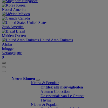
Singapore
Korea
Noord-Amerika
México
Canada
United States
Zuid-Amerika
Brazil
Midden-Oosten
United Arab Emirates
Afrika
Inloggen
Verlanglijstje
0
Nieuw Binnen
Nieuw & Populair
Ontdek alle nieuwigheden
Autumn Collection
De essentials van Le Creuset
Thyme
Nieuw & Populair