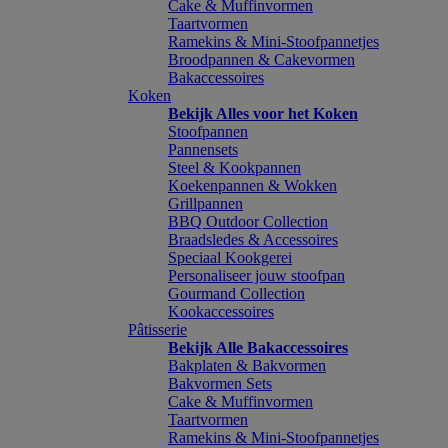
Cake & Muffinvormen
Taartvormen
Ramekins & Mini-Stoofpannetjes
Broodpannen & Cakevormen
Bakaccessoires
Koken
Bekijk Alles voor het Koken
Stoofpannen
Pannensets
Steel & Kookpannen
Koekenpannen & Wokken
Grillpannen
BBQ Outdoor Collection
Braadsledes & Accessoires
Speciaal Kookgerei
Personaliseer jouw stoofpan
Gourmand Collection
Kookaccessoires
Pâtisserie
Bekijk Alle Bakaccessoires
Bakplaten & Bakvormen
Bakvormen Sets
Cake & Muffinvormen
Taartvormen
Ramekins & Mini-Stoofpannetjes