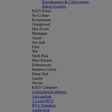
Broodpannen & Cakevormen
Bakaccessoires
KIES Kleur
No Colour
Kersenrood
Oranjerood
Mat Zwart
Meringue
Azure
Sea Salt
Flint
Wit
Shell Pink
Bleu Riviera
Ebbenzwart
Bamboo Green
Deep Teal
Garnet
Nectar
KIES Categorie
Geëmailleerd gietijzer
Anti-aanbak
3-Laags RVS
RVS Signature
Aardewerk