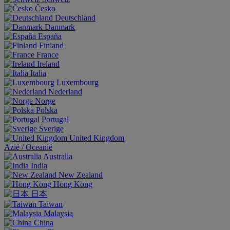
Česko
Deutschland
Danmark
España
Finland
France
Ireland
Italia
Luxembourg
Nederland
Norge
Polska
Portugal
Sverige
United Kingdom
Aziё / Oceaniё
Australia
India
New Zealand
Hong Kong
日本
Taiwan
Malaysia
China