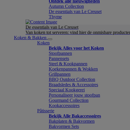
Ontdek alle nieuwigheden
Autumn Collection
De essentials van Le Creuset
Thyme
De essentials van Le Creuset
Van koken tot serveren: vind hier de onmisbare product
Koken & Bakken
Koken
Bekijk Alles voor het Koken
Stoofpannen
Pannensets
Steel & Kookpannen
Koekenpannen & Wokken
Grillpannen
BBQ Outdoor Collection
Braadsledes & Accessoires
Speciaal Kookgerei
Personaliseer jouw stoofpan
Gourmand Collection
Kookaccessoires
Pâtisserie
Bekijk Alle Bakaccessoires
Bakplaten & Bakvormen
Bakvormen Sets