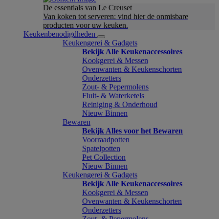
De essentials van Le Creuset
Van koken tot serveren: vind hier de onmisbare
producten voor uw keuken.
Keukenbenodigdheden
Keukengerei & Gadgets
Bekijk Alle Keukenaccessoires
Kookgerei & Messen
Ovenwanten & Keukenschorten
Onderzetters
Zout- & Pepermolens
Fluit- & Waterketels
Reiniging & Onderhoud
Nieuw Binnen
Bewaren
Bekijk Alles voor het Bewaren
Voorraadpotten
Spatelpotten
Pet Collection
Nieuw Binnen
Keukengerei & Gadgets
Bekijk Alle Keukenaccessoires
Kookgerei & Messen
Ovenwanten & Keukenschorten
Onderzetters
Zout- & Pepermolens