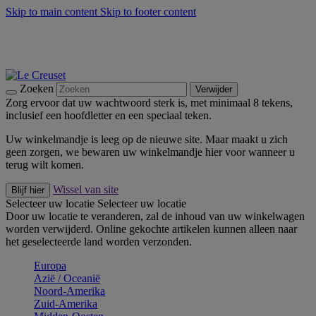
Skip to main content
Skip to footer content
Zomerse buitenmomenten met de BBQ Outdoor Collectie &
Thyme -
Shop Nu
De essentials van Le Creuset -
Ontdek Nu
Nieuwsbrieven: Registreer en bespaar 10%! -
Schrijf je nu in
Zoeken
Verwijder
Zorg ervoor dat uw wachtwoord sterk is, met minimaal 8 tekens,
inclusief een hoofdletter en een speciaal teken.
Uw winkelmandje is leeg op de nieuwe site. Maar maakt u zich
geen zorgen, we bewaren uw winkelmandje hier voor wanneer u
terug wilt komen.
Wissel van site
Blijf hier
Selecteer uw locatie
Selecteer uw locatie
Door uw locatie te veranderen, zal de inhoud van uw winkelwagen
worden verwijderd. Online gekochte artikelen kunnen alleen naar
het geselecteerde land worden verzonden.
Europa
Aziё / Oceaniё
Noord-Amerika
Zuid-Amerika