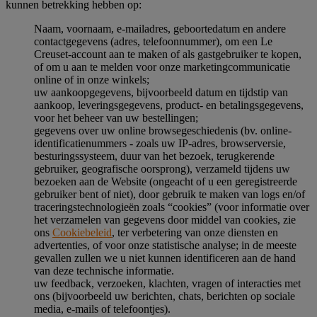
kunnen betrekking hebben op:
Naam, voornaam, e-mailadres, geboortedatum en andere
contactgegevens (adres, telefoonnummer), om een Le
Creuset-account aan te maken of als gastgebruiker te kopen,
of om u aan te melden voor onze marketingcommunicatie
online of in onze winkels;
uw aankoopgegevens, bijvoorbeeld datum en tijdstip van
aankoop, leveringsgegevens, product- en betalingsgegevens,
voor het beheer van uw bestellingen;
gegevens over uw online browsegeschiedenis (bv. online-
identificatienummers - zoals uw IP-adres, browserversie,
besturingssysteem, duur van het bezoek, terugkerende
gebruiker, geografische oorsprong), verzameld tijdens uw
bezoeken aan de Website (ongeacht of u een geregistreerde
gebruiker bent of niet), door gebruik te maken van logs en/of
traceringstechnologieën zoals “cookies” (voor informatie over
het verzamelen van gegevens door middel van cookies, zie
ons
Cookiebeleid
, ter verbetering van onze diensten en
advertenties, of voor onze statistische analyse; in de meeste
gevallen zullen we u niet kunnen identificeren aan de hand
van deze technische informatie.
uw feedback, verzoeken, klachten, vragen of interacties met
ons (bijvoorbeeld uw berichten, chats, berichten op sociale
media, e-mails of telefoontjes).