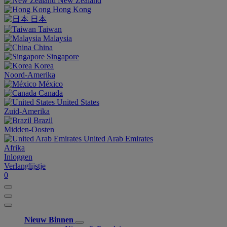
New Zealand
Hong Kong
日本
Taiwan
Malaysia
China
Singapore
Korea
Noord-Amerika
México
Canada
United States
Zuid-Amerika
Brazil
Midden-Oosten
United Arab Emirates
Afrika
Inloggen
Verlanglijstje
0
Nieuw Binnen