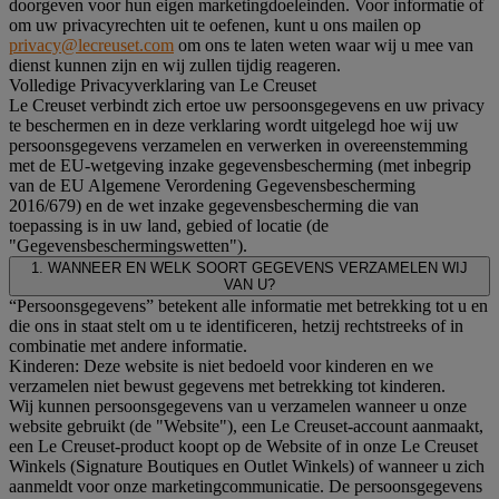
doorgeven voor hun eigen marketingdoeleinden. Voor informatie of
om uw privacyrechten uit te oefenen, kunt u ons mailen op
privacy@lecreuset.com
om ons te laten weten waar wij u mee van
dienst kunnen zijn en wij zullen tijdig reageren.
Volledige Privacyverklaring van Le Creuset
Le Creuset verbindt zich ertoe uw persoonsgegevens en uw privacy
te beschermen en in deze verklaring wordt uitgelegd hoe wij uw
persoonsgegevens verzamelen en verwerken in overeenstemming
met de EU-wetgeving inzake gegevensbescherming (met inbegrip
van de EU Algemene Verordening Gegevensbescherming
2016/679) en de wet inzake gegevensbescherming die van
toepassing is in uw land, gebied of locatie (de
"Gegevensbeschermingswetten").
1. WANNEER EN WELK SOORT GEGEVENS VERZAMELEN WIJ
VAN U?
“Persoonsgegevens” betekent alle informatie met betrekking tot u en
die ons in staat stelt om u te identificeren, hetzij rechtstreeks of in
combinatie met andere informatie.
Kinderen: Deze website is niet bedoeld voor kinderen en we
verzamelen niet bewust gegevens met betrekking tot kinderen.
Wij kunnen persoonsgegevens van u verzamelen wanneer u onze
website gebruikt (de "Website"), een Le Creuset-account aanmaakt,
een Le Creuset-product koopt op de Website of in onze Le Creuset
Winkels (Signature Boutiques en Outlet Winkels) of wanneer u zich
aanmeldt voor onze marketingcommunicatie. De persoonsgegevens