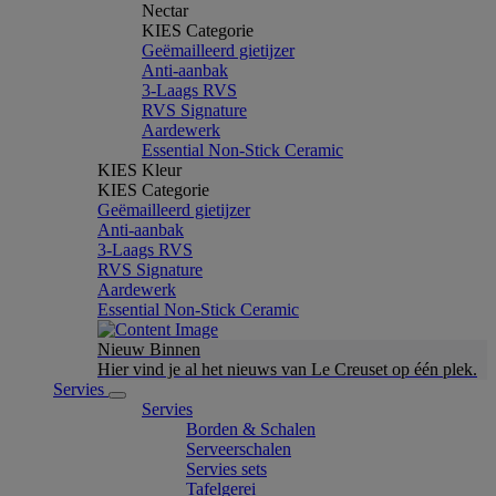
Nectar
KIES Categorie
Geëmailleerd gietijzer
Anti-aanbak
3-Laags RVS
RVS Signature
Aardewerk
Essential Non-Stick Ceramic
KIES Kleur
KIES Categorie
Geëmailleerd gietijzer
Anti-aanbak
3-Laags RVS
RVS Signature
Aardewerk
Essential Non-Stick Ceramic
Nieuw Binnen
Hier vind je al het nieuws van Le Creuset op één plek.
Servies
Servies
Borden & Schalen
Serveerschalen
Servies sets
Tafelgerei