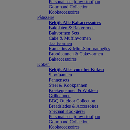
Personaliseer jouw stoofpan
Gourmand Collection
Kookaccessoires
Pâtisserie
Bekijk Alle Bakaccessoires
Bakplaten & Bakvormen
Bakvormen Sets
Cake & Muffinvormen
Taartvormen
Ramekins & Mini-Stoofpannetjes
Broodpannen & Cakevormen
Bakaccessoires
Koken
Bekijk Alles voor het Koken
Stoofpannen
Pannensets
Steel & Kookpannen
Koekenpannen & Wokken
Grillpannen
BBQ Outdoor Collection
Braadsledes & Accessoires
Speciaal Kookgerei
Personaliseer jouw stoofpan
Gourmand Collection
Kookaccessoires