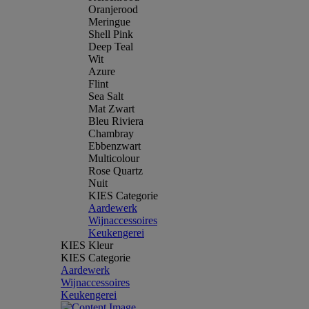
Oranjerood
Meringue
Shell Pink
Deep Teal
Wit
Azure
Flint
Sea Salt
Mat Zwart
Bleu Riviera
Chambray
Ebbenzwart
Multicolour
Rose Quartz
Nuit
KIES Categorie
Aardewerk
Wijnaccessoires
Keukengerei
KIES Kleur
KIES Categorie
Aardewerk
Wijnaccessoires
Keukengerei