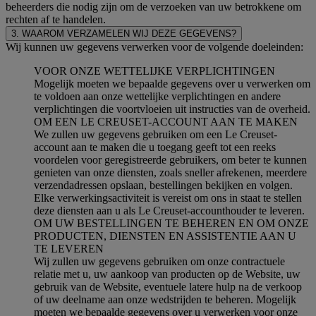
beheerders die nodig zijn om de verzoeken van uw betrokkene om
rechten af te handelen.
3. WAAROM VERZAMELEN WIJ DEZE GEGEVENS?
Wij kunnen uw gegevens verwerken voor de volgende doeleinden:
VOOR ONZE WETTELIJKE VERPLICHTINGEN
Mogelijk moeten we bepaalde gegevens over u verwerken om
te voldoen aan onze wettelijke verplichtingen en andere
verplichtingen die voortvloeien uit instructies van de overheid.
OM EEN LE CREUSET-ACCOUNT AAN TE MAKEN
We zullen uw gegevens gebruiken om een Le Creuset-
account aan te maken die u toegang geeft tot een reeks
voordelen voor geregistreerde gebruikers, om beter te kunnen
genieten van onze diensten, zoals sneller afrekenen, meerdere
verzendadressen opslaan, bestellingen bekijken en volgen.
Elke verwerkingsactiviteit is vereist om ons in staat te stellen
deze diensten aan u als Le Creuset-accounthouder te leveren.
OM UW BESTELLINGEN TE BEHEREN EN OM ONZE
PRODUCTEN, DIENSTEN EN ASSISTENTIE AAN U
TE LEVEREN
Wij zullen uw gegevens gebruiken om onze contractuele
relatie met u, uw aankoop van producten op de Website, uw
gebruik van de Website, eventuele latere hulp na de verkoop
of uw deelname aan onze wedstrijden te beheren. Mogelijk
moeten we bepaalde gegevens over u verwerken voor onze