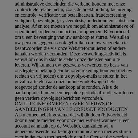
administratieve doeleinden die verband houden met onze
contractuele relatie met u, zoals de boekhouding, facturering
en controle, verificatie van betaalkaarten, fraudescreening,
veiligheid, beveiliging, systeemtests, onderhoud en statistische
analyse. Af en toe moeten we mogelijk om administratieve of
operationele redenen contact met u opnemen. Bijvoorbeeld
om u een bevestiging van uw aankoop te sturen. We zullen
uw persoonsgegevens ook gebruiken om uw verzoeken te
beantwoorden die via onze Websiteformulieren of andere
kanalen worden verzonden. Deze verwerkingsactiviteit is
vereist om ons in staat te stellen onze diensten aan u te
leveren. Wij kunnen uw gegevens verwerken op basis van
ons legitiem belang (naar behoren rekening houdend met uw
rechten en vrijheden) om u opvolg-e-mails te sturen in het
geval u artikelen aan onze online winkelwagen hebt
toegevoegd zonder de aankoop af te ronden. Als u de
aankoop niet binnen een bepaalde periode afrondt, worden er
geen verdere opvolgingsberichten verzonden.
OM U TE INFORMEREN OVER NIEUWS OF
AANBIEDINGEN VAN LE CREUSET-PRODUCTEN
Als u ermee hebt ingestemd dat wij dit doen (bijvoorbeeld
door u aan te melden voor onze nieuwsbrief wanneer u een
account aanmaakt op de Website), dan zullen wij u
gepersonaliseerde marketingcommunicatie en nieuws sturen
over initiatieven met betrekking tot Le Creuset die worden