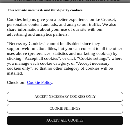
gepromoot door de dochterondernemingen van de groep, en
lokale filialen en partners, die ook afhangen van uw
This website uses first- and third-party cookies
voorkeuren. Wij zullen contact met u opnemen via e-mail, sms
Cookies help us give you a better experience on Le Creuset,
of sociale media, maar ook via geautomatiseerde middelen.
personalise content and ads, and analyse our traffic. We also
Dergelijke communicatie zal betrekking hebben op Le
share information about your use of our site with our
Creuset-producten of op nieuwe winkelopeningen, exclusieve
advertising and analytics partners.
evenementen, wedstrijden, enquêtes, demonstraties die
worden georganiseerd door Le Creuset of speciale
“Necessary Cookies” cannot be disabled since they
aanbiedingen die u misschien leuk vindt. Deze communicatie
support web functionalities, but you can consent to all the other
kan voor u worden geselecteerd of op maat worden gemaakt
uses above (preferences, statistics and marketing cookies) by
op basis van de gegevens die we over u hebben, zoals uw
clicking “Accept all cookies”, or click “Cookie settings”, where
locatie of uw aankoopgeschiedenis of uw voorkeuren voor
you manage each cookie category, or “Accept necessary
onze producten. Wij zullen uw gegevens gebruiken om uw
cookies only”, so that no other category of cookies will be
interesses beter te begrijpen. Dit stelt ons in staat om onze
installed.
communicatie te personaliseren om deze relevanter en
interessanter te maken. Er zullen geen andere gevolgen zijn.
Check our
Cookie Policy
.
Wij verzamelen ook statistieken over het openen van e-mail
en klikgedrag met behulp van de in de sector gangbare
ACCEPT NECESSARY COOKIES ONLY
technologieën om ons te helpen onze nieuwsbrieven te
volgen. Deze verwerking is gebaseerd op uw toestemming
om gepersonaliseerde marketingcommunicatie van ons te
COOKIE SETTINGS
ontvangen. De keuze om aan te melden kan worden
uitgeoefend op de plaatsen waar persoonsgegevens worden
ACCEPT ALL COOKIES
verzameld door het juiste selectievakje aan te vinken of, als u
een Le Creuset-account heeft, via het Mijn account-gedeelte