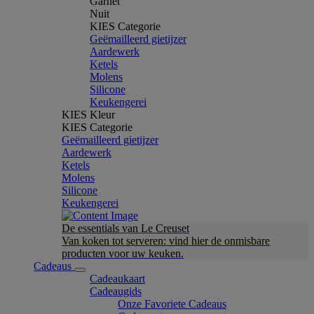
Garnet
Nuit
KIES Categorie
Geëmailleerd gietijzer
Aardewerk
Ketels
Molens
Silicone
Keukengerei
KIES Kleur
KIES Categorie
Geëmailleerd gietijzer
Aardewerk
Ketels
Molens
Silicone
Keukengerei
De essentials van Le Creuset
Van koken tot serveren: vind hier de onmisbare
producten voor uw keuken.
Cadeaus
Cadeaukaart
Cadeaugids
Onze Favoriete Cadeaus