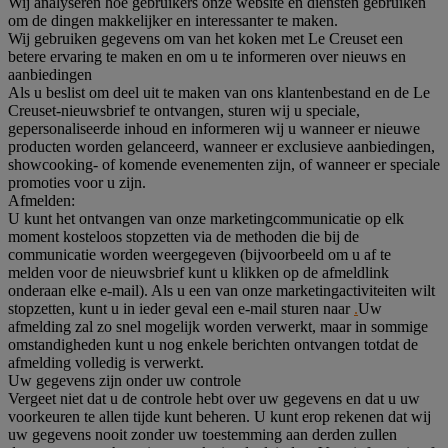
Wij analyseren hoe gebruikers onze website en diensten gebruiken
om de dingen makkelijker en interessanter te maken.
Wij gebruiken gegevens om van het koken met Le Creuset een
betere ervaring te maken en om u te informeren over nieuws en
aanbiedingen
Als u beslist om deel uit te maken van ons klantenbestand en de Le
Creuset-nieuwsbrief te ontvangen, sturen wij u speciale,
gepersonaliseerde inhoud en informeren wij u wanneer er nieuwe
producten worden gelanceerd, wanneer er exclusieve aanbiedingen,
showcooking- of komende evenementen zijn, of wanneer er speciale
promoties voor u zijn.
Afmelden:
U kunt het ontvangen van onze marketingcommunicatie op elk
moment kosteloos stopzetten via de methoden die bij de
communicatie worden weergegeven (bijvoorbeeld om u af te
melden voor de nieuwsbrief kunt u klikken op de afmeldlink
onderaan elke e-mail). Als u een van onze marketingactiviteiten wilt
stopzetten, kunt u in ieder geval een e-mail sturen naar
.
Uw
afmelding zal zo snel mogelijk worden verwerkt, maar in sommige
omstandigheden kunt u nog enkele berichten ontvangen totdat de
afmelding volledig is verwerkt.
Uw gegevens zijn onder uw controle
Vergeet niet dat u de controle hebt over uw gegevens en dat u uw
voorkeuren te allen tijde kunt beheren. U kunt erop rekenen dat wij
uw gegevens nooit zonder uw toestemming aan derden zullen