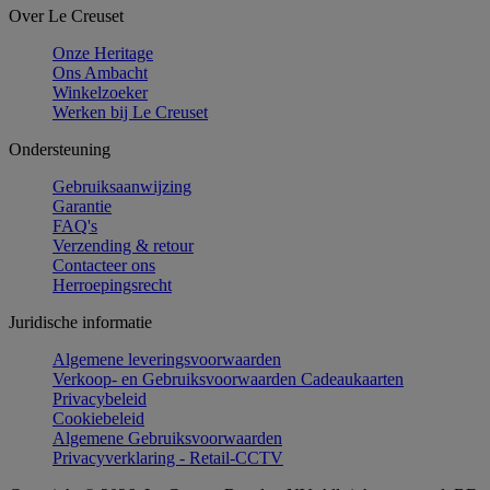
Over Le Creuset
Onze Heritage
Ons Ambacht
Winkelzoeker
Werken bij Le Creuset
Ondersteuning
Gebruiksaanwijzing
Garantie
FAQ's
Verzending & retour
Contacteer ons
Herroepingsrecht
Juridische informatie
Algemene leveringsvoorwaarden
Verkoop- en Gebruiksvoorwaarden Cadeaukaarten
Privacybeleid
Cookiebeleid
Algemene Gebruiksvoorwaarden
Privacyverklaring - Retail-CCTV