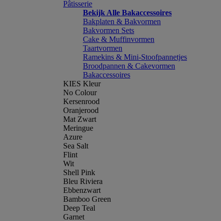
Pâtisserie
Bekijk Alle Bakaccessoires
Bakplaten & Bakvormen
Bakvormen Sets
Cake & Muffinvormen
Taartvormen
Ramekins & Mini-Stoofpannetjes
Broodpannen & Cakevormen
Bakaccessoires
KIES Kleur
No Colour
Kersenrood
Oranjerood
Mat Zwart
Meringue
Azure
Sea Salt
Flint
Wit
Shell Pink
Bleu Riviera
Ebbenzwart
Bamboo Green
Deep Teal
Garnet