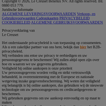
Copyright © 2026, Le Creuset Benelux NV. All rights reserved. BE
0880 053 779.
Juridische Informatie
ALGEMENE LEVERINGSVOORWAARDEN
Verkoop- en
Gebruiksvoorwaarden Cadeaukaarten
PRIVACYBELEID
COOKIEBELEID
ALGEMENE GEBRUIKSVOORWAARDEN
Privacyverklaring van
Le Creuset
Het onderstaande privacybeleid is van toepassing op consumenten.
Als u een zakelijke partner van ons bent, bekijk dan
hier
het B2B-
privacybeleid.
Wij verbinden ons ertoe uw privacy te eerbiedigen en uw
persoonsgegevens te beschermen! Wij zullen altijd open zijn over
hoe en waarom we uw gegevens gebruiken.
Veiligheid bij online aankopen is onze prioriteit
Uw persoonsgegevens worden veilig en strikt vertrouwelijk
behandeld, in overeenstemming met de Europese en nationale
wetgeving inzake gegevensbescherming. Wij weten dat veiligheid
erg belangrijk is bij online aankopen, dus gebruiken wij de nieuwste
technologie om uw persoonsgegevens en creditcardgegevens te
beschermen.
Wij gebruiken gegevens om uw aankoop eenvoudig en op maat te
maken