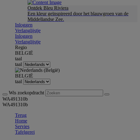
Ontdek Bleu Riviera
Een kleur geïnspireerd door het blauwgroen van de
Middellandse Zee.
Inloggen
Verlanglijstje
Inloggen
Verlanglijstje
Regio
BELGIË
taal
taal
BELGIË
taal
Wis zoekopdracht
WA491310b
WA491310b
Terug
Home
Servies
Tafelgerei