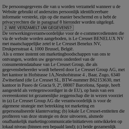
De persoonsgegevens die van u worden verzameld wanneer u de
Website gebruikt of anderszins persoonlijk identificeerbare
informatie verstrekt, zijn op die manier beschermd en u hebt de
privacyrechten die in paragraaf 8 hieronder worden uitgelegd.
2. WIE VERZAMELT UW GEGEVENS?
De verwerkingsverantwoordelijke voor de e-commercediensten die
via de website worden aangeboden, is Le Creuset BENELUX NV
met maatschappelijke zetel te Le Creuset Benelux NV,
Drukpersstraat 4, 1000 Brussel, België.
Als u ermee instemt om marketingboodschappen van ons te
ontvangen, worden uw gegevens onderdeel van de
consumentendatabase van Le Creuset Group, die als
gegevensbeheerder wordt beheerd door Le Creuset Group AG, met
het kantoor in Hofstrasse 1A,Neuhofstrasse 4 , Baar, Zugo, 6340
Zwitserland (die Le Creuset SL, BTW-nummer B62153630, met
kantoor in Paseo de Gracia 9, 2º, 08007 Barcelona, Spanje, heeft
aangesteld als vertegenwoordiger in de EU), op basis van een
overeenkomst tot gezamenlijke zeggenschap die in wezen voorziet
in (a) Le Creuset Group AG die verantwoordelijk is voor de
algemene strategie met betrekking tot marketing en
gepersonaliseerde klantervaring; (b) lokale Le Creuset-entiteiten die
profiteren van deze strategie en deze uitvoeren, alsmede
onafhankelijk marketingcommunicatie/initiatieven ontwikkelen op
lokaal niveau (binnen een bepaald land); (c) beide gezamenlijk