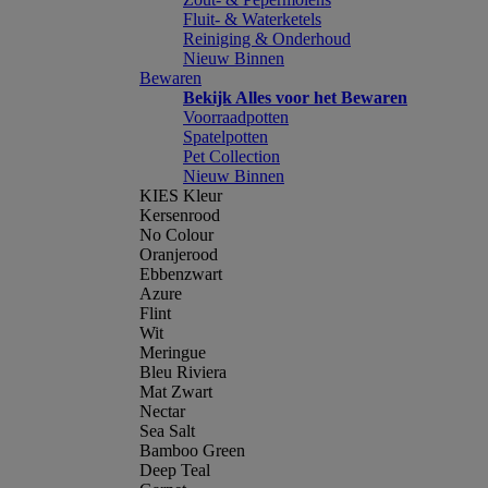
Fluit- & Waterketels
Reiniging & Onderhoud
Nieuw Binnen
Bewaren
Bekijk Alles voor het Bewaren
Voorraadpotten
Spatelpotten
Pet Collection
Nieuw Binnen
KIES Kleur
Kersenrood
No Colour
Oranjerood
Ebbenzwart
Azure
Flint
Wit
Meringue
Bleu Riviera
Mat Zwart
Nectar
Sea Salt
Bamboo Green
Deep Teal