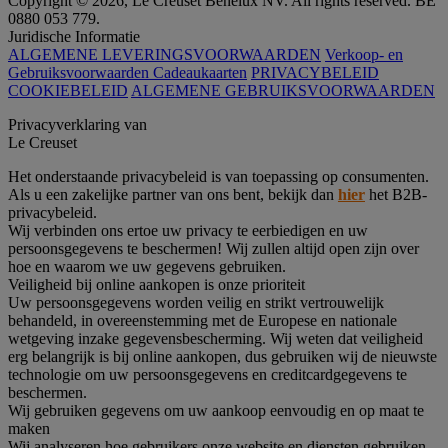
Copyright © 2026, Le Creuset Benelux NV. All rights reserved. BE
0880 053 779.
Juridische Informatie
ALGEMENE LEVERINGSVOORWAARDEN
Verkoop- en
Gebruiksvoorwaarden Cadeaukaarten
PRIVACYBELEID
COOKIEBELEID
ALGEMENE GEBRUIKSVOORWAARDEN
Privacyverklaring van
Le Creuset
Het onderstaande privacybeleid is van toepassing op consumenten.
Als u een zakelijke partner van ons bent, bekijk dan
hier
het B2B-
privacybeleid.
Wij verbinden ons ertoe uw privacy te eerbiedigen en uw
persoonsgegevens te beschermen! Wij zullen altijd open zijn over
hoe en waarom we uw gegevens gebruiken.
Veiligheid bij online aankopen is onze prioriteit
Uw persoonsgegevens worden veilig en strikt vertrouwelijk
behandeld, in overeenstemming met de Europese en nationale
wetgeving inzake gegevensbescherming. Wij weten dat veiligheid
erg belangrijk is bij online aankopen, dus gebruiken wij de nieuwste
technologie om uw persoonsgegevens en creditcardgegevens te
beschermen.
Wij gebruiken gegevens om uw aankoop eenvoudig en op maat te
maken
Wij analyseren hoe gebruikers onze website en diensten gebruiken