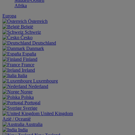
Midden-Oosten
Afrika
Europa
Österreich
België
Schweiz
Česko
Deutschland
Danmark
España
Finland
France
Ireland
Italia
Luxembourg
Nederland
Norge
Polska
Portugal
Sverige
United Kingdom
Aziё / Oceaniё
Australia
India