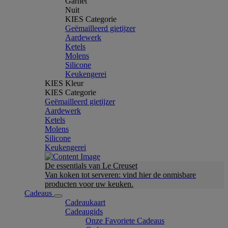
Garnet
Nuit
KIES Categorie
Geëmailleerd gietijzer
Aardewerk
Ketels
Molens
Silicone
Keukengerei
KIES Kleur
KIES Categorie
Geëmailleerd gietijzer
Aardewerk
Ketels
Molens
Silicone
Keukengerei
De essentials van Le Creuset
Van koken tot serveren: vind hier de onmisbare
producten voor uw keuken.
Cadeaus
Cadeaukaart
Cadeaugids
Onze Favoriete Cadeaus