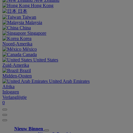
New Zealand
Hong Kong
日本
Taiwan
Malaysia
China
Singapore
Korea
Noord-Amerika
México
Canada
United States
Zuid-Amerika
Brazil
Midden-Oosten
United Arab Emirates
Afrika
Inloggen
Verlanglijstje
0
Nieuw Binnen