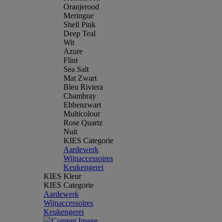
Oranjerood
Meringue
Shell Pink
Deep Teal
Wit
Azure
Flint
Sea Salt
Mat Zwart
Bleu Riviera
Chambray
Ebbenzwart
Multicolour
Rose Quartz
Nuit
KIES Categorie
Aardewerk
Wijnaccessoires
Keukengerei
KIES Kleur
KIES Categorie
Aardewerk
Wijnaccessoires
Keukengerei