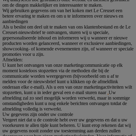
om de dingen makkelijker en interessanter te maken.
Wij gebruiken gegevens om van het koken met Le Creuset een
betere ervaring te maken en om u te informeren over nieuws en
aanbiedingen
Als u beslist om deel uit te maken van ons klantenbestand en de Le
Creuset-nieuwsbrief te ontvangen, sturen wij u speciale,
gepersonaliseerde inhoud en informeren wij u wanneer er nieuwe
producten worden gelanceerd, wanneer er exclusieve aanbiedingen,
showcooking- of komende evenementen zijn, of wanneer er speciale
promoties voor u zijn.
Afmelden:
U kunt het ontvangen van onze marketingcommunicatie op elk
moment kosteloos stopzetten via de methoden die bij de
communicatie worden weergegeven (bijvoorbeeld om u af te
melden voor de nieuwsbrief kunt u klikken op de afmeldlink
onderaan elke e-mail). Als u een van onze marketingactiviteiten wilt
stopzetten, kunt u in ieder geval een e-mail sturen naar
.
Uw
afmelding zal zo snel mogelijk worden verwerkt, maar in sommige
omstandigheden kunt u nog enkele berichten ontvangen totdat de
afmelding volledig is verwerkt.
Uw gegevens zijn onder uw controle
Vergeet niet dat u de controle hebt over uw gegevens en dat u uw
voorkeuren te allen tijde kunt beheren. U kunt erop rekenen dat wij
uw gegevens nooit zonder uw toestemming aan derden zullen