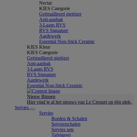
Nectar
KIES Categorie
Geëmailleerd gietijzer
Anti-aanbak
3-Laags RVS
RVS Signature
Aardewerk
Essential Non-Stick Ceramic
KIES Kleur
KIES Categorie
Geëmailleerd gietijzer
Anti-aanbak
3-Laags RVS
RVS Signature
Aardewerk
Essential Non-Stick Ceramic
Nieuw Binnen
Hier vind je al het nieuws van Le Creuset op één plek.
Servies
Servies
Borden & Schalen
Serveerschalen
Servies sets
Tafelgerei