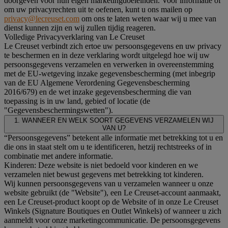
doorgeven voor hun eigen marketingdoeleinden. Voor informatie of
om uw privacyrechten uit te oefenen, kunt u ons mailen op
privacy@lecreuset.com
om ons te laten weten waar wij u mee van
dienst kunnen zijn en wij zullen tijdig reageren.
Volledige Privacyverklaring van Le Creuset
Le Creuset verbindt zich ertoe uw persoonsgegevens en uw privacy
te beschermen en in deze verklaring wordt uitgelegd hoe wij uw
persoonsgegevens verzamelen en verwerken in overeenstemming
met de EU-wetgeving inzake gegevensbescherming (met inbegrip
van de EU Algemene Verordening Gegevensbescherming
2016/679) en de wet inzake gegevensbescherming die van
toepassing is in uw land, gebied of locatie (de
"Gegevensbeschermingswetten").
1. WANNEER EN WELK SOORT GEGEVENS VERZAMELEN WIJ
VAN U?
“Persoonsgegevens” betekent alle informatie met betrekking tot u en
die ons in staat stelt om u te identificeren, hetzij rechtstreeks of in
combinatie met andere informatie.
Kinderen: Deze website is niet bedoeld voor kinderen en we
verzamelen niet bewust gegevens met betrekking tot kinderen.
Wij kunnen persoonsgegevens van u verzamelen wanneer u onze
website gebruikt (de "Website"), een Le Creuset-account aanmaakt,
een Le Creuset-product koopt op de Website of in onze Le Creuset
Winkels (Signature Boutiques en Outlet Winkels) of wanneer u zich
aanmeldt voor onze marketingcommunicatie. De persoonsgegevens