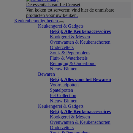
De essentials van Le Creuset
Van koken tot serveren: vind hier de onmisbare
producten voor uw keuken.
Keukenbenodigdheden
Keukengerei & Gadgets
Bekijk Alle Keukenaccessoires
Kookgerei & Messen
Ovenwanten & Keukenschorten
Onderzetters
Zout- & Pepermolens
Fluit- & Waterketels
Reiniging & Onderhoud
Nieuw Binnen
Bewaren
Bekijk Alles voor het Bewaren
Voorraadpotten
Spatelpotten
Pet Collection
Nieuw Binnen
Keukengerei & Gadgets
Bekijk Alle Keukenaccessoires
Kookgerei & Messen
Ovenwanten & Keukenschorten
Onderzetters
Zout- & Pepermolens