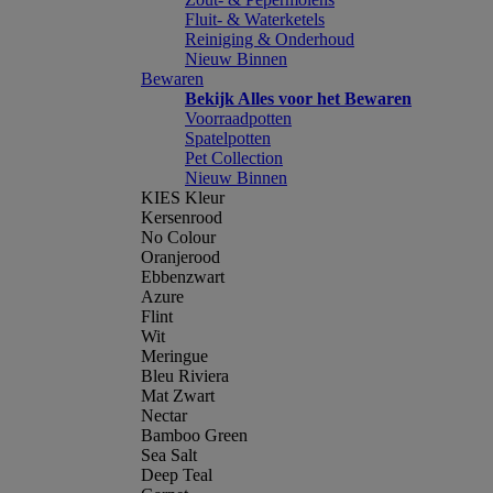
Fluit- & Waterketels
Reiniging & Onderhoud
Nieuw Binnen
Bewaren
Bekijk Alles voor het Bewaren
Voorraadpotten
Spatelpotten
Pet Collection
Nieuw Binnen
KIES Kleur
Kersenrood
No Colour
Oranjerood
Ebbenzwart
Azure
Flint
Wit
Meringue
Bleu Riviera
Mat Zwart
Nectar
Bamboo Green
Sea Salt
Deep Teal