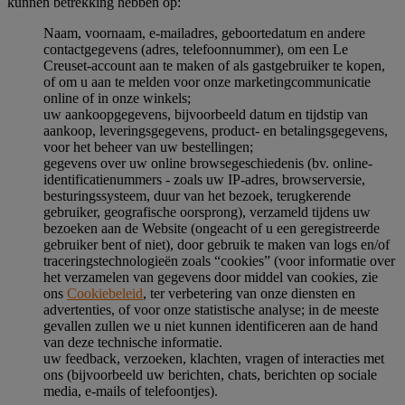
kunnen betrekking hebben op:
Naam, voornaam, e-mailadres, geboortedatum en andere
contactgegevens (adres, telefoonnummer), om een Le
Creuset-account aan te maken of als gastgebruiker te kopen,
of om u aan te melden voor onze marketingcommunicatie
online of in onze winkels;
uw aankoopgegevens, bijvoorbeeld datum en tijdstip van
aankoop, leveringsgegevens, product- en betalingsgegevens,
voor het beheer van uw bestellingen;
gegevens over uw online browsegeschiedenis (bv. online-
identificatienummers - zoals uw IP-adres, browserversie,
besturingssysteem, duur van het bezoek, terugkerende
gebruiker, geografische oorsprong), verzameld tijdens uw
bezoeken aan de Website (ongeacht of u een geregistreerde
gebruiker bent of niet), door gebruik te maken van logs en/of
traceringstechnologieën zoals “cookies” (voor informatie over
het verzamelen van gegevens door middel van cookies, zie
ons
Cookiebeleid
, ter verbetering van onze diensten en
advertenties, of voor onze statistische analyse; in de meeste
gevallen zullen we u niet kunnen identificeren aan de hand
van deze technische informatie.
uw feedback, verzoeken, klachten, vragen of interacties met
ons (bijvoorbeeld uw berichten, chats, berichten op sociale
media, e-mails of telefoontjes).