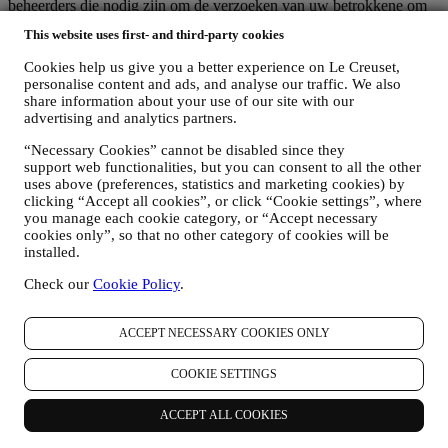
beheerders die nodig zijn om de verzoeken van uw betrokkene om
rechten af te handelen.
This website uses first- and third-party cookies
3. WAAROM VERZAMELEN WIJ DEZE GEGEVENS?
Wij kunnen uw gegevens verwerken voor de volgende doeleinden:
Cookies help us give you a better experience on Le Creuset,
personalise content and ads, and analyse our traffic. We also
VOOR ONZE WETTELIJKE VERPLICHTINGEN
share information about your use of our site with our
Mogelijk moeten we bepaalde gegevens over u verwerken om
advertising and analytics partners.
te voldoen aan onze wettelijke verplichtingen en andere
“Necessary Cookies” cannot be disabled since they
verplichtingen die voortvloeien uit instructies van de overheid.
support web functionalities, but you can consent to all the other
OM EEN LE CREUSET-ACCOUNT AAN TE MAKEN
uses above (preferences, statistics and marketing cookies) by
We zullen uw gegevens gebruiken om een Le Creuset-
clicking “Accept all cookies”, or click “Cookie settings”, where
account aan te maken die u toegang geeft tot een reeks
you manage each cookie category, or “Accept necessary
voordelen voor geregistreerde gebruikers, om beter te kunnen
cookies only”, so that no other category of cookies will be
genieten van onze diensten, zoals sneller afrekenen, meerdere
installed.
verzendadressen opslaan, bestellingen bekijken en volgen.
Elke verwerkingsactiviteit is vereist om ons in staat te stellen
Check our
Cookie Policy
.
deze diensten aan u als Le Creuset-accounthouder te leveren.
OM UW BESTELLINGEN TE BEHEREN EN OM ONZE
PRODUCTEN, DIENSTEN EN ASSISTENTIE AAN U
ACCEPT NECESSARY COOKIES ONLY
TE LEVEREN
Wij zullen uw gegevens gebruiken om onze contractuele
COOKIE SETTINGS
relatie met u, uw aankoop van producten op de Website, uw
gebruik van de Website, eventuele latere hulp na de verkoop
ACCEPT ALL COOKIES
of uw deelname aan onze wedstrijden te beheren. Mogelijk
moeten we bepaalde gegevens over u verwerken voor onze