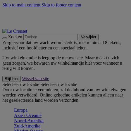
Skip to main content
Skip to footer content
Zomerse buitenmomenten met de BBQ Outdoor Collectie &
Thyme -
Shop Nu
De essentials van Le Creuset -
Ontdek Nu
Nieuwsbrieven: Registreer en bespaar 10%! -
Schrijf je nu in
Zoeken
Verwijder
Zorg ervoor dat uw wachtwoord sterk is, met minimaal 8 tekens,
inclusief een hoofdletter en een speciaal teken.
Uw winkelmandje is leeg op de nieuwe site. Maar maakt u zich
geen zorgen, we bewaren uw winkelmandje hier voor wanneer u
terug wilt komen.
Wissel van site
Blijf hier
Selecteer uw locatie
Selecteer uw locatie
Door uw locatie te veranderen, zal de inhoud van uw winkelwagen
worden verwijderd. Online gekochte artikelen kunnen alleen naar
het geselecteerde land worden verzonden.
Europa
Aziё / Oceaniё
Noord-Amerika
Zuid-Amerika