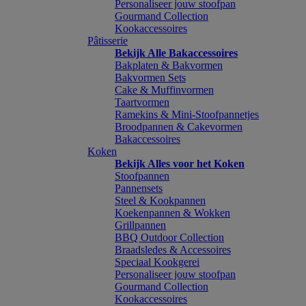
Personaliseer jouw stoofpan
Gourmand Collection
Kookaccessoires
Pâtisserie
Bekijk Alle Bakaccessoires
Bakplaten & Bakvormen
Bakvormen Sets
Cake & Muffinvormen
Taartvormen
Ramekins & Mini-Stoofpannetjes
Broodpannen & Cakevormen
Bakaccessoires
Koken
Bekijk Alles voor het Koken
Stoofpannen
Pannensets
Steel & Kookpannen
Koekenpannen & Wokken
Grillpannen
BBQ Outdoor Collection
Braadsledes & Accessoires
Speciaal Kookgerei
Personaliseer jouw stoofpan
Gourmand Collection
Kookaccessoires