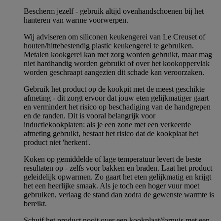
Bescherm jezelf - gebruik altijd ovenhandschoenen bij het
hanteren van warme voorwerpen.
Wij adviseren om siliconen keukengerei van Le Creuset of
houten/hittebestendig plastic keukengerei te gebruiken.
Metalen kookgerei kan met zorg worden gebruikt, maar mag
niet hardhandig worden gebruikt of over het kookoppervlak
worden geschraapt aangezien dit schade kan veroorzaken.
Gebruik het product op de kookpit met de meest geschikte
afmeting - dit zorgt ervoor dat jouw eten gelijkmatiger gaart
en vermindert het risico op beschadiging van de handgrepen
en de randen. Dit is vooral belangrijk voor
inductiekookplaten: als je een zone met een verkeerde
afmeting gebruikt, bestaat het risico dat de kookplaat het
product niet 'herkent'.
Koken op gemiddelde of lage temperatuur levert de beste
resultaten op - zelfs voor bakken en braden. Laat het product
geleidelijk opwarmen. Zo gaart het eten gelijkmatig en krijgt
het een heerlijke smaak. Als je toch een hoger vuur moet
gebruiken, verlaag de stand dan zodra de gewenste warmte is
bereikt.
Schuif het product nooit over een kookplaat/fornuis met een