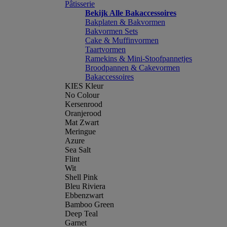
Pâtisserie
Bekijk Alle Bakaccessoires
Bakplaten & Bakvormen
Bakvormen Sets
Cake & Muffinvormen
Taartvormen
Ramekins & Mini-Stoofpannetjes
Broodpannen & Cakevormen
Bakaccessoires
KIES Kleur
No Colour
Kersenrood
Oranjerood
Mat Zwart
Meringue
Azure
Sea Salt
Flint
Wit
Shell Pink
Bleu Riviera
Ebbenzwart
Bamboo Green
Deep Teal
Garnet