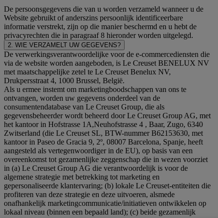
De persoonsgegevens die van u worden verzameld wanneer u de
Website gebruikt of anderszins persoonlijk identificeerbare
informatie verstrekt, zijn op die manier beschermd en u hebt de
privacyrechten die in paragraaf 8 hieronder worden uitgelegd.
2. WIE VERZAMELT UW GEGEVENS?
De verwerkingsverantwoordelijke voor de e-commercediensten die
via de website worden aangeboden, is Le Creuset BENELUX NV
met maatschappelijke zetel te Le Creuset Benelux NV,
Drukpersstraat 4, 1000 Brussel, België.
Als u ermee instemt om marketingboodschappen van ons te
ontvangen, worden uw gegevens onderdeel van de
consumentendatabase van Le Creuset Group, die als
gegevensbeheerder wordt beheerd door Le Creuset Group AG, met
het kantoor in Hofstrasse 1A,Neuhofstrasse 4 , Baar, Zugo, 6340
Zwitserland (die Le Creuset SL, BTW-nummer B62153630, met
kantoor in Paseo de Gracia 9, 2º, 08007 Barcelona, Spanje, heeft
aangesteld als vertegenwoordiger in de EU), op basis van een
overeenkomst tot gezamenlijke zeggenschap die in wezen voorziet
in (a) Le Creuset Group AG die verantwoordelijk is voor de
algemene strategie met betrekking tot marketing en
gepersonaliseerde klantervaring; (b) lokale Le Creuset-entiteiten die
profiteren van deze strategie en deze uitvoeren, alsmede
onafhankelijk marketingcommunicatie/initiatieven ontwikkelen op
lokaal niveau (binnen een bepaald land); (c) beide gezamenlijk