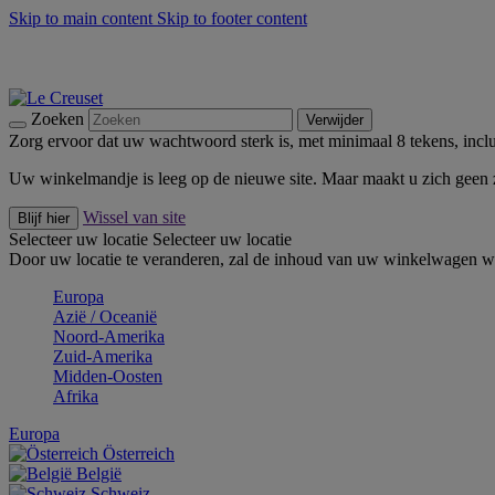
Skip to main content
Skip to footer content
Zomerse buitenmomenten met de BBQ Outdoor Collectie & Thy
De essentials van Le Creuset -
Ontdek Nu
Nieuwsbrieven: Registreer en bespaar 10%! -
Schrijf je nu in
Zoeken
Verwijder
Zorg ervoor dat uw wachtwoord sterk is, met minimaal 8 tekens, inclus
Uw winkelmandje is leeg op de nieuwe site. Maar maakt u zich geen
Wissel van site
Blijf hier
Selecteer uw locatie
Selecteer uw locatie
Door uw locatie te veranderen, zal de inhoud van uw winkelwagen wo
Europa
Aziё / Oceaniё
Noord-Amerika
Zuid-Amerika
Midden-Oosten
Afrika
Europa
Österreich
België
Schweiz