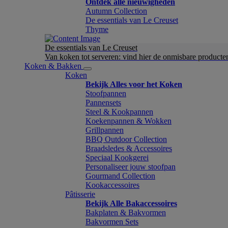
Ontdek alle nieuwigheden
Autumn Collection
De essentials van Le Creuset
Thyme
De essentials van Le Creuset
Van koken tot serveren: vind hier de onmisbare product
Koken & Bakken
Koken
Bekijk Alles voor het Koken
Stoofpannen
Pannensets
Steel & Kookpannen
Koekenpannen & Wokken
Grillpannen
BBQ Outdoor Collection
Braadsledes & Accessoires
Speciaal Kookgerei
Personaliseer jouw stoofpan
Gourmand Collection
Kookaccessoires
Pâtisserie
Bekijk Alle Bakaccessoires
Bakplaten & Bakvormen
Bakvormen Sets