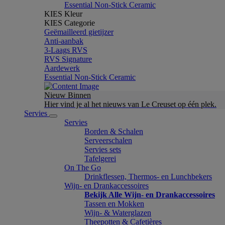
Essential Non-Stick Ceramic
KIES Kleur
KIES Categorie
Geëmailleerd gietijzer
Anti-aanbak
3-Laags RVS
RVS Signature
Aardewerk
Essential Non-Stick Ceramic
Nieuw Binnen
Hier vind je al het nieuws van Le Creuset op één plek.
Servies
Servies
Borden & Schalen
Serveerschalen
Servies sets
Tafelgerei
On The Go
Drinkflessen, Thermos- en Lunchbekers
Wijn- en Drankaccessoires
Bekijk Alle Wijn- en Drankaccessoires
Tassen en Mokken
Wijn- & Waterglazen
Theepotten & Cafetières