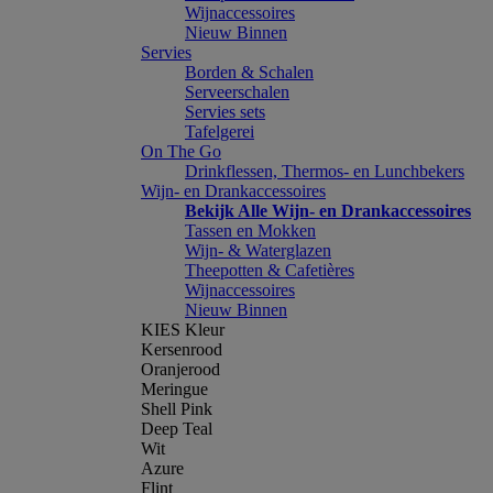
Wijnaccessoires
Nieuw Binnen
Servies
Borden & Schalen
Serveerschalen
Servies sets
Tafelgerei
On The Go
Drinkflessen, Thermos- en Lunchbekers
Wijn- en Drankaccessoires
Bekijk Alle Wijn- en Drankaccessoires
Tassen en Mokken
Wijn- & Waterglazen
Theepotten & Cafetières
Wijnaccessoires
Nieuw Binnen
KIES Kleur
Kersenrood
Oranjerood
Meringue
Shell Pink
Deep Teal
Wit
Azure
Flint