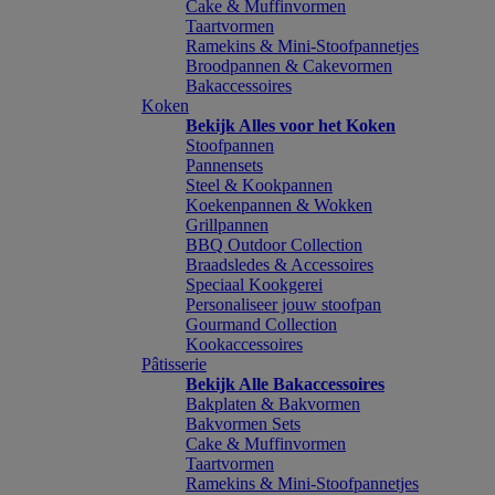
Cake & Muffinvormen
Taartvormen
Ramekins & Mini-Stoofpannetjes
Broodpannen & Cakevormen
Bakaccessoires
Koken
Bekijk Alles voor het Koken
Stoofpannen
Pannensets
Steel & Kookpannen
Koekenpannen & Wokken
Grillpannen
BBQ Outdoor Collection
Braadsledes & Accessoires
Speciaal Kookgerei
Personaliseer jouw stoofpan
Gourmand Collection
Kookaccessoires
Pâtisserie
Bekijk Alle Bakaccessoires
Bakplaten & Bakvormen
Bakvormen Sets
Cake & Muffinvormen
Taartvormen
Ramekins & Mini-Stoofpannetjes