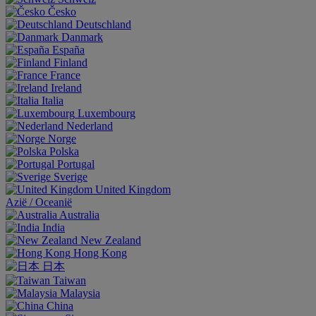
Česko
Deutschland
Danmark
España
Finland
France
Ireland
Italia
Luxembourg
Nederland
Norge
Polska
Portugal
Sverige
United Kingdom
Aziё / Oceaniё
Australia
India
New Zealand
Hong Kong
日本
Taiwan
Malaysia
China