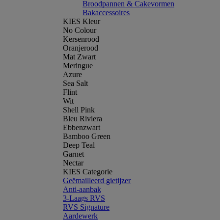
Broodpannen & Cakevormen
Bakaccessoires
KIES Kleur
No Colour
Kersenrood
Oranjerood
Mat Zwart
Meringue
Azure
Sea Salt
Flint
Wit
Shell Pink
Bleu Riviera
Ebbenzwart
Bamboo Green
Deep Teal
Garnet
Nectar
KIES Categorie
Geëmailleerd gietijzer
Anti-aanbak
3-Laags RVS
RVS Signature
Aardewerk