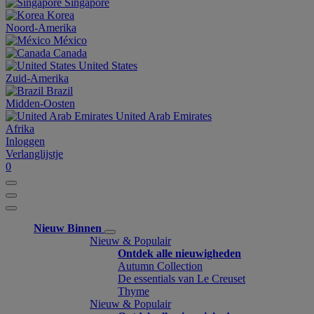
Singapore
Korea
Noord-Amerika
México
Canada
United States
Zuid-Amerika
Brazil
Midden-Oosten
United Arab Emirates
Afrika
Inloggen
Verlanglijstje
0
Nieuw Binnen
Nieuw & Populair
Ontdek alle nieuwigheden
Autumn Collection
De essentials van Le Creuset
Thyme
Nieuw & Populair