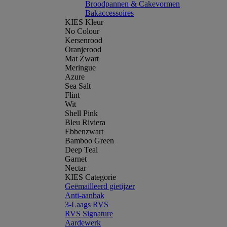
Broodpannen & Cakevormen
Bakaccessoires
KIES Kleur
No Colour
Kersenrood
Oranjerood
Mat Zwart
Meringue
Azure
Sea Salt
Flint
Wit
Shell Pink
Bleu Riviera
Ebbenzwart
Bamboo Green
Deep Teal
Garnet
Nectar
KIES Categorie
Geëmailleerd gietijzer
Anti-aanbak
3-Laags RVS
RVS Signature
Aardewerk