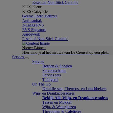
Essential Non-Stick Ceramic
KIES Kleur
KIES Categorie
Geëmailleerd gietijzer
Anti-aanbak
3-Laags RVS
RVS Signature
Aardewerk
Essential Non-Stick Ceramic
Nieuw Binnen
Hier vind je al het nieuws van Le Creuset op één plek.
Servies
Servies
Borden & Schalen
Serveerschalen
Servies sets
Tafelgerei
On The Go
Drinkflessen, Thermos- en Lunchbekers
Wijn- en Drankaccessoires
Bekijk Alle Wijn- en Drankaccessoires
Tassen en Mokken
Wijn- & Waterglazen
Theepotten & Cafetières