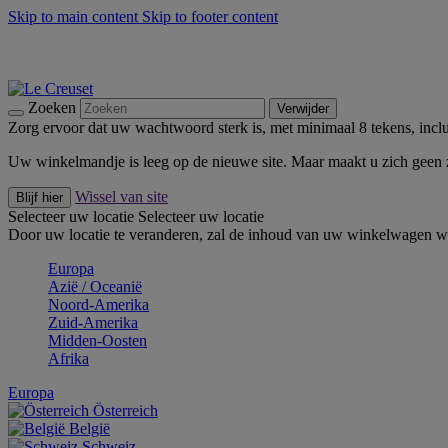
Skip to main content
Skip to footer content
Zomerse buitenmomenten met de BBQ Outdoor Collectie & Thy
De essentials van Le Creuset -
Ontdek Nu
Nieuwsbrieven: Registreer en bespaar 10%! -
Schrijf je nu in
Zoeken
Verwijder
Zorg ervoor dat uw wachtwoord sterk is, met minimaal 8 tekens, inclus
Uw winkelmandje is leeg op de nieuwe site. Maar maakt u zich geen
Wissel van site
Blijf hier
Selecteer uw locatie
Selecteer uw locatie
Door uw locatie te veranderen, zal de inhoud van uw winkelwagen wo
Europa
Aziё / Oceaniё
Noord-Amerika
Zuid-Amerika
Midden-Oosten
Afrika
Europa
Österreich
België
Schweiz