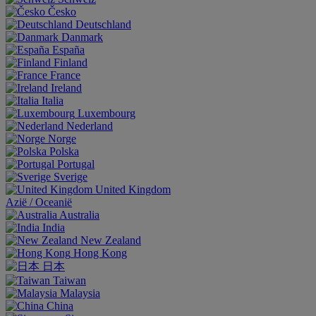
Česko
Deutschland
Danmark
España
Finland
France
Ireland
Italia
Luxembourg
Nederland
Norge
Polska
Portugal
Sverige
United Kingdom
Aziё / Oceaniё
Australia
India
New Zealand
Hong Kong
日本
Taiwan
Malaysia
China