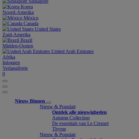
Singapore
Korea
Noord-Amerika
México
Canada
United States
Zuid-Amerika
Brazil
Midden-Oosten
United Arab Emirates
Afrika
Inloggen
Verlanglijstje
0
Nieuw Binnen
Nieuw & Populair
Ontdek alle nieuwigheden
Autumn Collection
De essentials van Le Creuset
Thyme
Nieuw & Populair