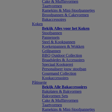
Cake & Muffinvormen
Taartvormen
Ramekins & Mini-Stoofpannetjes
Broodpannen & Cakevormen
Bakaccessoires
Koken
Bekijk Alles voor het Koken
Stoofpannen
Pannensets
Steel & Kookpannen
Koekenpannen & Wokken
Grillpannen
BBQ Outdoor Collection
Braadsledes & Accessoires
Speciaal Kookgerei
Personaliseer jouw stoofpan
Gourmand Collection
Kookaccessoires
Pâtisserie
Bekijk Alle Bakaccessoires
Bakplaten & Bakvormen
Bakvormen Sets
Cake & Muffinvormen
Taartvormen
Ramekins & Mini-Stoofpannetjes