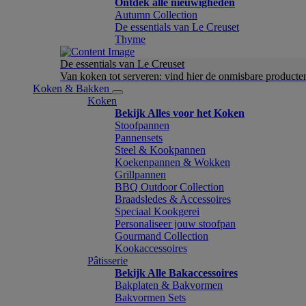
Ontdek alle nieuwigheden
Autumn Collection
De essentials van Le Creuset
Thyme
De essentials van Le Creuset
Van koken tot serveren: vind hier de onmisbare product
Koken & Bakken
Koken
Bekijk Alles voor het Koken
Stoofpannen
Pannensets
Steel & Kookpannen
Koekenpannen & Wokken
Grillpannen
BBQ Outdoor Collection
Braadsledes & Accessoires
Speciaal Kookgerei
Personaliseer jouw stoofpan
Gourmand Collection
Kookaccessoires
Pâtisserie
Bekijk Alle Bakaccessoires
Bakplaten & Bakvormen
Bakvormen Sets