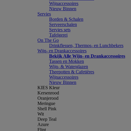
Wijnaccessoires
Nieuw Binnen
Servies
Borden & Schalen
Serveerschalen
Servies sets
Tafelgerei
On The Go
Drinkflessen, Thermos- en Lunchbekers
Wijn- en Drankaccessoires
Bekijk Alle Wijn- en Drankaccessoires
Tassen en Mokken
Wijn- & Waterglazen
Theepotten & Cafetières
Wijnaccessoires
Nieuw Binnen
KIES Kleur
Kersenrood
Oranjerood
Meringue
Shell Pink
Wit
Deep Teal
Azure
Flint