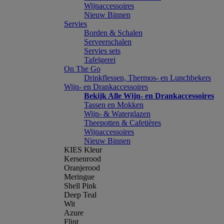
Wijnaccessoires
Nieuw Binnen
Servies
Borden & Schalen
Serveerschalen
Servies sets
Tafelgerei
On The Go
Drinkflessen, Thermos- en Lunchbekers
Wijn- en Drankaccessoires
Bekijk Alle Wijn- en Drankaccessoires
Tassen en Mokken
Wijn- & Waterglazen
Theepotten & Cafetières
Wijnaccessoires
Nieuw Binnen
KIES Kleur
Kersenrood
Oranjerood
Meringue
Shell Pink
Deep Teal
Wit
Azure
Flint