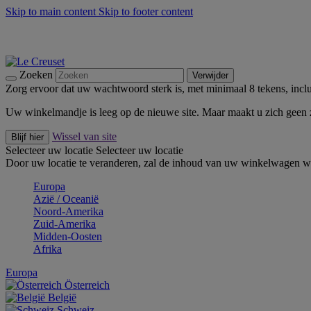
Skip to main content
Skip to footer content
Zomerse buitenmomenten met de BBQ Outdoor Collectie & Thy
De essentials van Le Creuset -
Ontdek Nu
Nieuwsbrieven: Registreer en bespaar 10%! -
Schrijf je nu in
Zoeken
Verwijder
Zorg ervoor dat uw wachtwoord sterk is, met minimaal 8 tekens, inclus
Uw winkelmandje is leeg op de nieuwe site. Maar maakt u zich geen
Wissel van site
Blijf hier
Selecteer uw locatie
Selecteer uw locatie
Door uw locatie te veranderen, zal de inhoud van uw winkelwagen wo
Europa
Aziё / Oceaniё
Noord-Amerika
Zuid-Amerika
Midden-Oosten
Afrika
Europa
Österreich
België
Schweiz