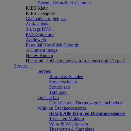
Essential Non-Stick Ceramic
KIES Kleur
KIES Categorie
Geëmailleerd gietijzer
Anti-aanbak
3-Laags RVS
RVS Signature
Aardewerk
Essential Non-Stick Ceramic
Nieuw Binnen
Hier vind je al het nieuws van Le Creuset op één plek.
Servies
Servies
Borden & Schalen
Serveerschalen
Servies sets
Tafelgerei
On The Go
Drinkflessen, Thermos- en Lunchbekers
Wijn- en Drankaccessoires
Bekijk Alle Wijn- en Drankaccessoires
Tassen en Mokken
Wijn- & Waterglazen
Theepotten & Cafetières