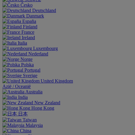
Česko
Deutschland
Danmark
España
Finland
France
Ireland
Italia
Luxembourg
Nederland
Norge
Polska
Portugal
Sverige
United Kingdom
Aziё / Oceaniё
Australia
India
New Zealand
Hong Kong
日本
Taiwan
Malaysia
China