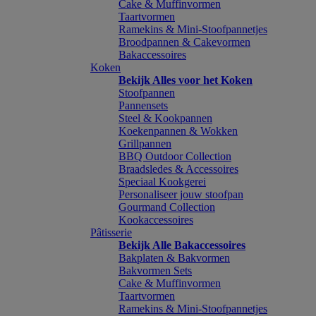
Cake & Muffinvormen
Taartvormen
Ramekins & Mini-Stoofpannetjes
Broodpannen & Cakevormen
Bakaccessoires
Koken
Bekijk Alles voor het Koken
Stoofpannen
Pannensets
Steel & Kookpannen
Koekenpannen & Wokken
Grillpannen
BBQ Outdoor Collection
Braadsledes & Accessoires
Speciaal Kookgerei
Personaliseer jouw stoofpan
Gourmand Collection
Kookaccessoires
Pâtisserie
Bekijk Alle Bakaccessoires
Bakplaten & Bakvormen
Bakvormen Sets
Cake & Muffinvormen
Taartvormen
Ramekins & Mini-Stoofpannetjes