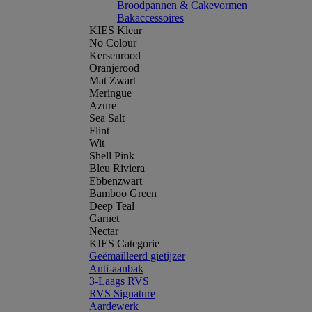
Broodpannen & Cakevormen
Bakaccessoires
KIES Kleur
No Colour
Kersenrood
Oranjerood
Mat Zwart
Meringue
Azure
Sea Salt
Flint
Wit
Shell Pink
Bleu Riviera
Ebbenzwart
Bamboo Green
Deep Teal
Garnet
Nectar
KIES Categorie
Geëmailleerd gietijzer
Anti-aanbak
3-Laags RVS
RVS Signature
Aardewerk