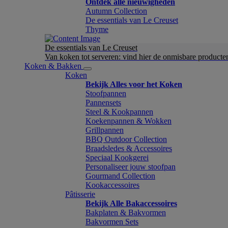
Ontdek alle nieuwigheden
Autumn Collection
De essentials van Le Creuset
Thyme
De essentials van Le Creuset
Van koken tot serveren: vind hier de onmisbare product
Koken & Bakken
Koken
Bekijk Alles voor het Koken
Stoofpannen
Pannensets
Steel & Kookpannen
Koekenpannen & Wokken
Grillpannen
BBQ Outdoor Collection
Braadsledes & Accessoires
Speciaal Kookgerei
Personaliseer jouw stoofpan
Gourmand Collection
Kookaccessoires
Pâtisserie
Bekijk Alle Bakaccessoires
Bakplaten & Bakvormen
Bakvormen Sets