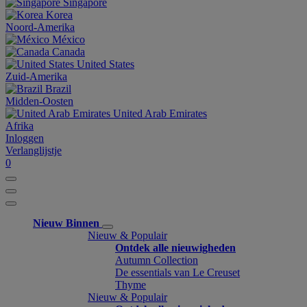
Singapore
Korea
Noord-Amerika
México
Canada
United States
Zuid-Amerika
Brazil
Midden-Oosten
United Arab Emirates
Afrika
Inloggen
Verlanglijstje
0
Nieuw Binnen
Nieuw & Populair
Ontdek alle nieuwigheden
Autumn Collection
De essentials van Le Creuset
Thyme
Nieuw & Populair