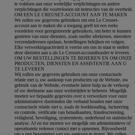
te voldoen aan onze wettelijke verplichtingen en andere
verplichtingen die voortvloeien uit instructies van de overheid.
OM EEN LE CREUSET-ACCOUNT AAN TE MAKEN
We zullen uw gegevens gebruiken om een Le Creuset-
account aan te maken die u toegang geeft tot een reeks
voordelen voor geregistreerde gebruikers, om beter te kunnen
genieten van onze diensten, zoals sneller afrekenen, meerdere
verzendadressen opslaan, bestellingen bekijken en volgen.
Elke verwerkingsactiviteit is vereist om ons in staat te stellen
deze diensten aan u als Le Creuset-accounthouder te leveren.
OM UW BESTELLINGEN TE BEHEREN EN OM ONZE
PRODUCTEN, DIENSTEN EN ASSISTENTIE AAN U
TE LEVEREN
Wij zullen uw gegevens gebruiken om onze contractuele
relatie met u, uw aankoop van producten op de Website, uw
gebruik van de Website, eventuele latere hulp na de verkoop
of uw deelname aan onze wedstrijden te beheren. Mogelijk
moeten we bepaalde gegevens over u verwerken voor onze
administratieve doeleinden die verband houden met onze
contractuele relatie met u, zoals de boekhouding, facturering
en controle, verificatie van betaalkaarten, fraudescreening,
veiligheid, beveiliging, systeemtests, onderhoud en statistische
analyse. Af en toe moeten we mogelijk om administratieve of
operationele redenen contact met u opnemen. Bijvoorbeeld
om u een bevestiging van uw aankoop te sturen. We zullen