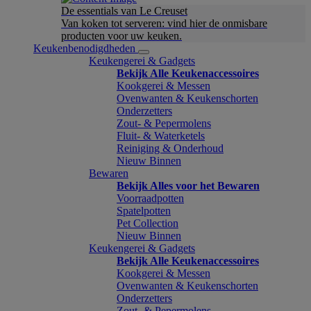
De essentials van Le Creuset
Van koken tot serveren: vind hier de onmisbare
producten voor uw keuken.
Keukenbenodigdheden
Keukengerei & Gadgets
Bekijk Alle Keukenaccessoires
Kookgerei & Messen
Ovenwanten & Keukenschorten
Onderzetters
Zout- & Pepermolens
Fluit- & Waterketels
Reiniging & Onderhoud
Nieuw Binnen
Bewaren
Bekijk Alles voor het Bewaren
Voorraadpotten
Spatelpotten
Pet Collection
Nieuw Binnen
Keukengerei & Gadgets
Bekijk Alle Keukenaccessoires
Kookgerei & Messen
Ovenwanten & Keukenschorten
Onderzetters
Zout- & Pepermolens