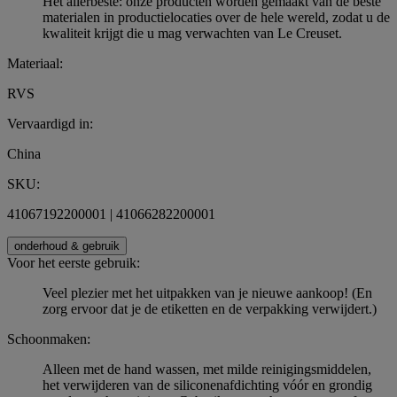
Het allerbeste: onze producten worden gemaakt van de beste
materialen in productielocaties over de hele wereld, zodat u de
kwaliteit krijgt die u mag verwachten van Le Creuset.
Materiaal:
RVS
Vervaardigd in:
China
SKU:
41067192200001 | 41066282200001
onderhoud & gebruik
Voor het eerste gebruik:
Veel plezier met het uitpakken van je nieuwe aankoop! (En
zorg ervoor dat je de etiketten en de verpakking verwijdert.)
Schoonmaken:
Alleen met de hand wassen, met milde reinigingsmiddelen,
het verwijderen van de siliconenafdichting vóór en grondig