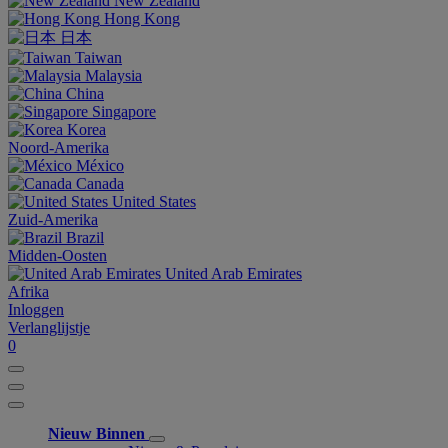
New Zealand
Hong Kong
日本
Taiwan
Malaysia
China
Singapore
Korea
Noord-Amerika
México
Canada
United States
Zuid-Amerika
Brazil
Midden-Oosten
United Arab Emirates
Afrika
Inloggen
Verlanglijstje
0
Nieuw Binnen