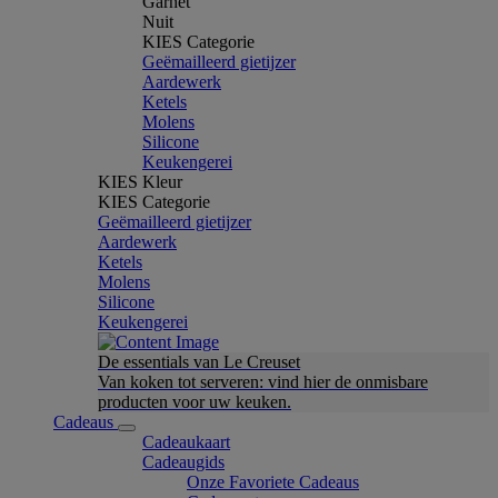
Garnet
Nuit
KIES Categorie
Geëmailleerd gietijzer
Aardewerk
Ketels
Molens
Silicone
Keukengerei
KIES Kleur
KIES Categorie
Geëmailleerd gietijzer
Aardewerk
Ketels
Molens
Silicone
Keukengerei
De essentials van Le Creuset
Van koken tot serveren: vind hier de onmisbare
producten voor uw keuken.
Cadeaus
Cadeaukaart
Cadeaugids
Onze Favoriete Cadeaus