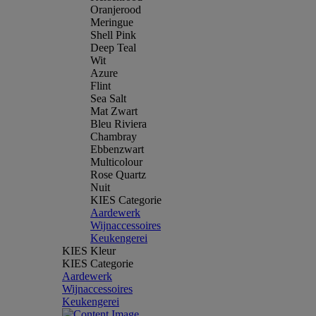
Oranjerood
Meringue
Shell Pink
Deep Teal
Wit
Azure
Flint
Sea Salt
Mat Zwart
Bleu Riviera
Chambray
Ebbenzwart
Multicolour
Rose Quartz
Nuit
KIES Categorie
Aardewerk
Wijnaccessoires
Keukengerei
KIES Kleur
KIES Categorie
Aardewerk
Wijnaccessoires
Keukengerei