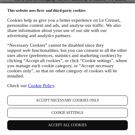
uw persoonsgegevens ook gebruiken om uw verzoeken te
beantwoorden die via onze Websiteformulieren of andere
This website uses first- and third-party cookies
kanalen worden verzonden. Deze verwerkingsactiviteit is
Cookies help us give you a better experience on Le Creuset,
vereist om ons in staat te stellen onze diensten aan u te
personalise content and ads, and analyse our traffic. We also
leveren. Wij kunnen uw gegevens verwerken op basis van
share information about your use of our site with our
ons legitiem belang (naar behoren rekening houdend met uw
advertising and analytics partners.
rechten en vrijheden) om u opvolg-e-mails te sturen in het
geval u artikelen aan onze online winkelwagen hebt
“Necessary Cookies” cannot be disabled since they
toegevoegd zonder de aankoop af te ronden. Als u de
support web functionalities, but you can consent to all the other
aankoop niet binnen een bepaalde periode afrondt, worden er
uses above (preferences, statistics and marketing cookies) by
geen verdere opvolgingsberichten verzonden.
clicking “Accept all cookies”, or click “Cookie settings”, where
OM U TE INFORMEREN OVER NIEUWS OF
you manage each cookie category, or “Accept necessary
AANBIEDINGEN VAN LE CREUSET-PRODUCTEN
cookies only”, so that no other category of cookies will be
Als u ermee hebt ingestemd dat wij dit doen (bijvoorbeeld
installed.
door u aan te melden voor onze nieuwsbrief wanneer u een
Check our
Cookie Policy
.
account aanmaakt op de Website), dan zullen wij u
gepersonaliseerde marketingcommunicatie en nieuws sturen
over initiatieven met betrekking tot Le Creuset die worden
ACCEPT NECESSARY COOKIES ONLY
gepromoot door de dochterondernemingen van de groep, en
lokale filialen en partners, die ook afhangen van uw
voorkeuren. Wij zullen contact met u opnemen via e-mail, sms
COOKIE SETTINGS
of sociale media, maar ook via geautomatiseerde middelen.
Dergelijke communicatie zal betrekking hebben op Le
ACCEPT ALL COOKIES
Creuset-producten of op nieuwe winkelopeningen, exclusieve
evenementen, wedstrijden, enquêtes, demonstraties die