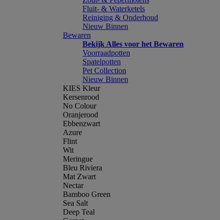
Fluit- & Waterketels
Reiniging & Onderhoud
Nieuw Binnen
Bewaren
Bekijk Alles voor het Bewaren
Voorraadpotten
Spatelpotten
Pet Collection
Nieuw Binnen
KIES Kleur
Kersenrood
No Colour
Oranjerood
Ebbenzwart
Azure
Flint
Wit
Meringue
Bleu Riviera
Mat Zwart
Nectar
Bamboo Green
Sea Salt
Deep Teal