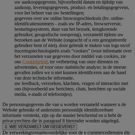
uw aankoopgegevens, bijvoorbeeld datum en tijdstip van
aankoop, leveringsgegevens, product- en betalingsgegevens,
voor het beheer van uw bestellingen;
gegevens over uw online browsegeschiedenis (bv. online-
identificatienummers - zoals uw IP-adres, browserversie,
besturingssysteem, duur van het bezoek, terugkerende
gebruiker, geografische oorsprong), verzameld tijdens uw
bezoeken aan de Website (ongeacht of u een geregistreerde
gebruiker bent of niet), door gebruik te maken van logs en/of
traceringstechnologieën zoals “cookies” (voor informatie over
het verzamelen van gegevens door middel van cookies, zie
ons
Cookiebeleid
, ter verbetering van onze diensten en
advertenties, of voor onze statistische analyse; in de meeste
gevallen zullen we u niet kunnen identificeren aan de hand
van deze technische informatie.
uw feedback, verzoeken, klachten, vragen of interacties met
ons (bijvoorbeeld uw berichten, chats, berichten op sociale
media, e-mails of telefoontjes).
De persoonsgegevens die van u worden verzameld wanneer u de
Website gebruikt of anderszins persoonlijk identificeerbare
informatie verstrekt, zijn op die manier beschermd en u hebt de
privacyrechten die in paragraaf 8 hieronder worden uitgelegd.
2. WIE VERZAMELT UW GEGEVENS?
De verwerkingsverantwoordelijke voor de e-commercediensten die