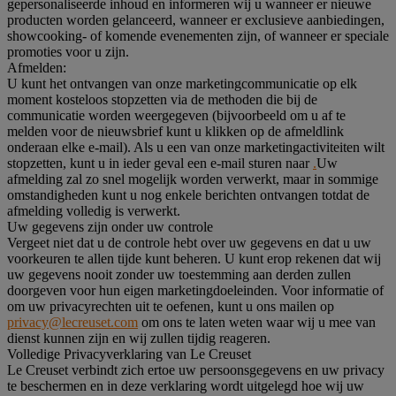
gepersonaliseerde inhoud en informeren wij u wanneer er nieuwe
producten worden gelanceerd, wanneer er exclusieve aanbiedingen,
showcooking- of komende evenementen zijn, of wanneer er speciale
promoties voor u zijn.
Afmelden:
U kunt het ontvangen van onze marketingcommunicatie op elk
moment kosteloos stopzetten via de methoden die bij de
communicatie worden weergegeven (bijvoorbeeld om u af te
melden voor de nieuwsbrief kunt u klikken op de afmeldlink
onderaan elke e-mail). Als u een van onze marketingactiviteiten wilt
stopzetten, kunt u in ieder geval een e-mail sturen naar
.
Uw
afmelding zal zo snel mogelijk worden verwerkt, maar in sommige
omstandigheden kunt u nog enkele berichten ontvangen totdat de
afmelding volledig is verwerkt.
Uw gegevens zijn onder uw controle
Vergeet niet dat u de controle hebt over uw gegevens en dat u uw
voorkeuren te allen tijde kunt beheren. U kunt erop rekenen dat wij
uw gegevens nooit zonder uw toestemming aan derden zullen
doorgeven voor hun eigen marketingdoeleinden. Voor informatie of
om uw privacyrechten uit te oefenen, kunt u ons mailen op
privacy@lecreuset.com
om ons te laten weten waar wij u mee van
dienst kunnen zijn en wij zullen tijdig reageren.
Volledige Privacyverklaring van Le Creuset
Le Creuset verbindt zich ertoe uw persoonsgegevens en uw privacy
te beschermen en in deze verklaring wordt uitgelegd hoe wij uw