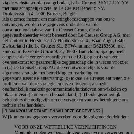
via de website worden aangeboden, is Le Creuset BENELUX NV
met maatschappelijke zetel te Le Creuset Benelux NV,
Drukpersstraat 4, 1000 Brussel, België.
Als u ermee instemt om marketingboodschappen van ons te
ontvangen, worden uw gegevens onderdeel van de
consumentendatabase van Le Creuset Group, die als
gegevensbeheerder wordt beheerd door Le Creuset Group AG, met
het kantoor in Hofstrasse 1A,Neuhofstrasse 4 , Baar, Zugo, 6340
Zwitserland (die Le Creuset SL, BTW-nummer B62153630, met
kantoor in Paseo de Gracia 9, 2º, 08007 Barcelona, Spanje, heeft
aangesteld als vertegenwoordiger in de EU), op basis van een
overeenkomst tot gezamenlijke zeggenschap die in wezen voorziet
in (a) Le Creuset Group AG die verantwoordelijk is voor de
algemene strategie met betrekking tot marketing en
gepersonaliseerde klantervaring; (b) lokale Le Creuset-entiteiten die
profiteren van deze strategie en deze uitvoeren, alsmede
onafhankelijk marketingcommunicatie/initiatieven ontwikkelen op
lokaal niveau (binnen een bepaald land); (c) beide gezamenlijk
beheerders die nodig zijn om de verzoeken van uw betrokkene om
rechten af te handelen.
3. WAAROM VERZAMELEN WIJ DEZE GEGEVENS?
Wij kunnen uw gegevens verwerken voor de volgende doeleinden:
VOOR ONZE WETTELIJKE VERPLICHTINGEN
Mogelijk moeten we bepaalde gegevens over u verwerken om