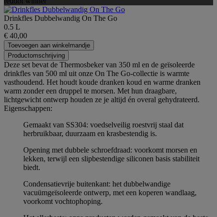
reddot winner
Drinkfles Dubbelwandig On The Go
0.5 L
€ 40,00
Toevoegen aan winkelmandje
Productomschrijving
Deze set bevat de Thermosbeker van 350 ml en de geïsoleerde
drinkfles van 500 ml uit onze On The Go-collectie is warmte
vasthoudend. Het houdt koude dranken koud en warme dranken
warm zonder een druppel te morsen. Met hun draagbare,
lichtgewicht ontwerp houden ze je altijd én overal gehydrateerd.
Eigenschappen:
Gemaakt van SS304: voedselveilig roestvrij staal dat
herbruikbaar, duurzaam en krasbestendig is.
Opening met dubbele schroefdraad: voorkomt morsen en
lekken, terwijl een slipbestendige siliconen basis stabiliteit
biedt.
Condensatievrije buitenkant: het dubbelwandige
vacuümgeïsoleerde ontwerp, met een koperen wandlaag,
voorkomt vochtophoping.