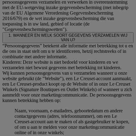
persoonsgegevens verzamelen en verwerken in overeenstemming
met de EU-wetgeving inzake gegevensbescherming (met inbegrip
van de EU Algemene Verordening Gegevensbescherming
2016/679) en de wet inzake gegevensbescherming die van
toepassing is in uw land, gebied of locatie (de
"Gegevensbeschermingswetten").
1. WANNEER EN WELK SOORT GEGEVENS VERZAMELEN WIJ
VAN U?
“Persoonsgegevens” betekent alle informatie met betrekking tot u en
die ons in staat stelt om u te identificeren, hetzij rechtstreeks of in
combinatie met andere informatie.
Kinderen: Deze website is niet bedoeld voor kinderen en we
verzamelen niet bewust gegevens met betrekking tot kinderen.
Wij kunnen persoonsgegevens van u verzamelen wanneer u onze
website gebruikt (de "Website"), een Le Creuset-account aanmaakt,
een Le Creuset-product koopt op de Website of in onze Le Creuset
Winkels (Signature Boutiques en Outlet Winkels) of wanneer u zich
aanmeldt voor onze marketingcommunicatie. De persoonsgegevens
kunnen betrekking hebben op:
Naam, voornaam, e-mailadres, geboortedatum en andere
contactgegevens (adres, telefoonnummer), om een Le
Creuset-account aan te maken of als gastgebruiker te kopen,
of om u aan te melden voor onze marketingcommunicatie
online of in onze winkels;