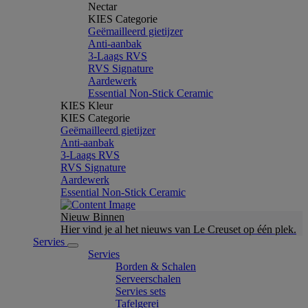
Nectar
KIES Categorie
Geëmailleerd gietijzer
Anti-aanbak
3-Laags RVS
RVS Signature
Aardewerk
Essential Non-Stick Ceramic
KIES Kleur
KIES Categorie
Geëmailleerd gietijzer
Anti-aanbak
3-Laags RVS
RVS Signature
Aardewerk
Essential Non-Stick Ceramic
Nieuw Binnen
Hier vind je al het nieuws van Le Creuset op één plek.
Servies
Servies
Borden & Schalen
Serveerschalen
Servies sets
Tafelgerei