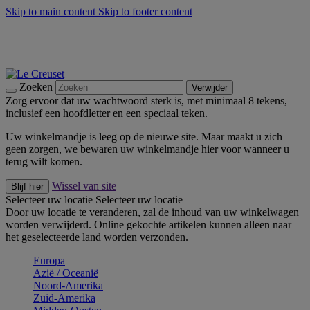
Skip to main content
Skip to footer content
Zomerse buitenmomenten met de BBQ Outdoor Collectie &
Thyme -
Shop Nu
De essentials van Le Creuset -
Ontdek Nu
Nieuwsbrieven: Registreer en bespaar 10%! -
Schrijf je nu in
Zoeken
Verwijder
Zorg ervoor dat uw wachtwoord sterk is, met minimaal 8 tekens,
inclusief een hoofdletter en een speciaal teken.
Uw winkelmandje is leeg op de nieuwe site. Maar maakt u zich
geen zorgen, we bewaren uw winkelmandje hier voor wanneer u
terug wilt komen.
Wissel van site
Blijf hier
Selecteer uw locatie
Selecteer uw locatie
Door uw locatie te veranderen, zal de inhoud van uw winkelwagen
worden verwijderd. Online gekochte artikelen kunnen alleen naar
het geselecteerde land worden verzonden.
Europa
Aziё / Oceaniё
Noord-Amerika
Zuid-Amerika