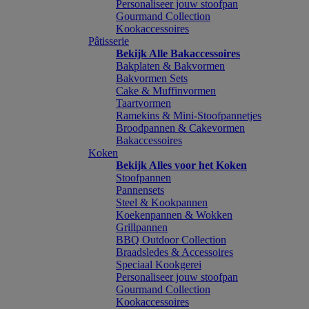
Personaliseer jouw stoofpan
Gourmand Collection
Kookaccessoires
Pâtisserie
Bekijk Alle Bakaccessoires
Bakplaten & Bakvormen
Bakvormen Sets
Cake & Muffinvormen
Taartvormen
Ramekins & Mini-Stoofpannetjes
Broodpannen & Cakevormen
Bakaccessoires
Koken
Bekijk Alles voor het Koken
Stoofpannen
Pannensets
Steel & Kookpannen
Koekenpannen & Wokken
Grillpannen
BBQ Outdoor Collection
Braadsledes & Accessoires
Speciaal Kookgerei
Personaliseer jouw stoofpan
Gourmand Collection
Kookaccessoires