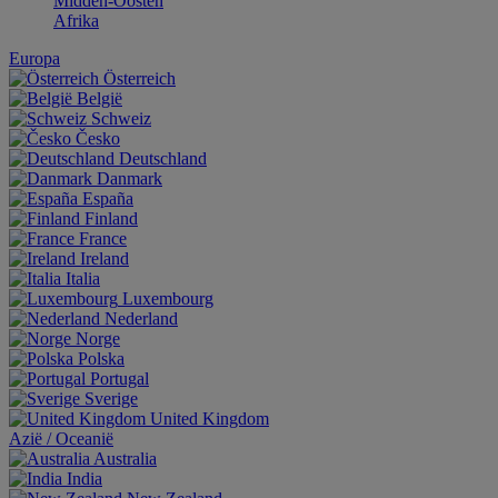
Midden-Oosten
Afrika
Europa
Österreich
België
Schweiz
Česko
Deutschland
Danmark
España
Finland
France
Ireland
Italia
Luxembourg
Nederland
Norge
Polska
Portugal
Sverige
United Kingdom
Aziё / Oceaniё
Australia
India