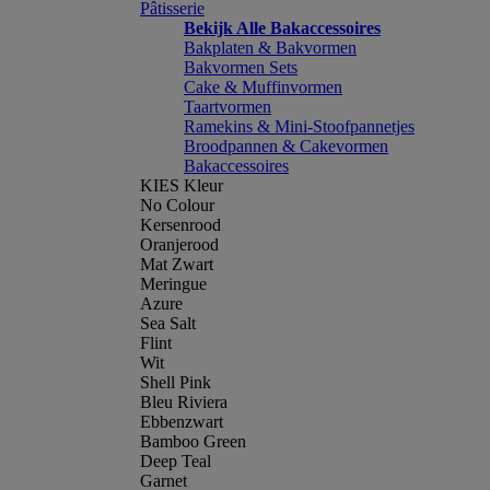
Pâtisserie
Bekijk Alle Bakaccessoires
Bakplaten & Bakvormen
Bakvormen Sets
Cake & Muffinvormen
Taartvormen
Ramekins & Mini-Stoofpannetjes
Broodpannen & Cakevormen
Bakaccessoires
KIES Kleur
No Colour
Kersenrood
Oranjerood
Mat Zwart
Meringue
Azure
Sea Salt
Flint
Wit
Shell Pink
Bleu Riviera
Ebbenzwart
Bamboo Green
Deep Teal
Garnet