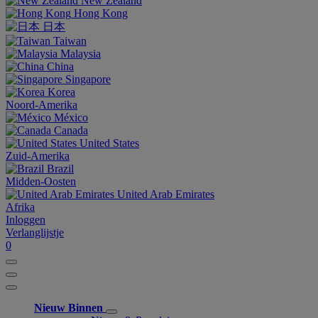
New Zealand
Hong Kong
日本
Taiwan
Malaysia
China
Singapore
Korea
Noord-Amerika
México
Canada
United States
Zuid-Amerika
Brazil
Midden-Oosten
United Arab Emirates
Afrika
Inloggen
Verlanglijstje
0
Nieuw Binnen