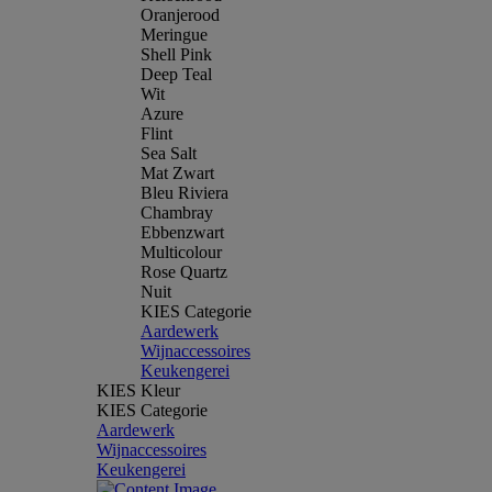
Oranjerood
Meringue
Shell Pink
Deep Teal
Wit
Azure
Flint
Sea Salt
Mat Zwart
Bleu Riviera
Chambray
Ebbenzwart
Multicolour
Rose Quartz
Nuit
KIES Categorie
Aardewerk
Wijnaccessoires
Keukengerei
KIES Kleur
KIES Categorie
Aardewerk
Wijnaccessoires
Keukengerei