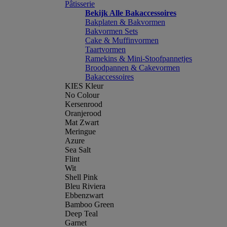
Pâtisserie
Bekijk Alle Bakaccessoires
Bakplaten & Bakvormen
Bakvormen Sets
Cake & Muffinvormen
Taartvormen
Ramekins & Mini-Stoofpannetjes
Broodpannen & Cakevormen
Bakaccessoires
KIES Kleur
No Colour
Kersenrood
Oranjerood
Mat Zwart
Meringue
Azure
Sea Salt
Flint
Wit
Shell Pink
Bleu Riviera
Ebbenzwart
Bamboo Green
Deep Teal
Garnet