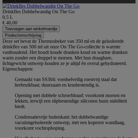
reddot winner
Drinkfles Dubbelwandig On The Go
0.5 L
€ 40,00
Toevoegen aan winkelmandje
Productomschrijving
Deze set bevat de Thermosbeker van 350 ml en de geïsoleerde
drinkfles van 500 ml uit onze On The Go-collectie is warmte
vasthoudend. Het houdt koude dranken koud en warme dranken
warm zonder een druppel te morsen. Met hun draagbare,
lichtgewicht ontwerp houden ze je altijd én overal gehydrateerd.
Eigenschappen:
Gemaakt van SS304: voedselveilig roestvrij staal dat
herbruikbaar, duurzaam en krasbestendig is.
Opening met dubbele schroefdraad: voorkomt morsen en
lekken, terwijl een slipbestendige siliconen basis stabiliteit
biedt.
Condensatievrije buitenkant: het dubbelwandige
vacuümgeïsoleerde ontwerp, met een koperen wandlaag,
voorkomt vochtophoping.