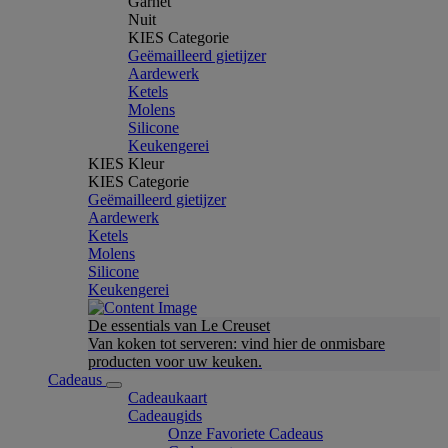
Garnet
Nuit
KIES Categorie
Geëmailleerd gietijzer
Aardewerk
Ketels
Molens
Silicone
Keukengerei
KIES Kleur
KIES Categorie
Geëmailleerd gietijzer
Aardewerk
Ketels
Molens
Silicone
Keukengerei
De essentials van Le Creuset
Van koken tot serveren: vind hier de onmisbare
producten voor uw keuken.
Cadeaus
Cadeaukaart
Cadeaugids
Onze Favoriete Cadeaus