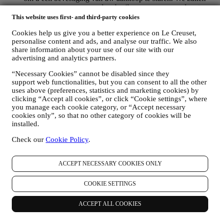
uw persoonsgegevens ook gebruiken om uw verzoeken te
beantwoorden die via onze Websiteformulieren of andere
This website uses first- and third-party cookies
kanalen worden verzonden. Deze verwerkingsactiviteit is
Cookies help us give you a better experience on Le Creuset,
vereist om ons in staat te stellen onze diensten aan u te
personalise content and ads, and analyse our traffic. We also
leveren. Wij kunnen uw gegevens verwerken op basis van
share information about your use of our site with our
ons legitiem belang (naar behoren rekening houdend met uw
advertising and analytics partners.
rechten en vrijheden) om u opvolg-e-mails te sturen in het
geval u artikelen aan onze online winkelwagen hebt
“Necessary Cookies” cannot be disabled since they
toegevoegd zonder de aankoop af te ronden. Als u de
support web functionalities, but you can consent to all the other
aankoop niet binnen een bepaalde periode afrondt, worden er
uses above (preferences, statistics and marketing cookies) by
geen verdere opvolgingsberichten verzonden.
clicking “Accept all cookies”, or click “Cookie settings”, where
OM U TE INFORMEREN OVER NIEUWS OF
you manage each cookie category, or “Accept necessary
AANBIEDINGEN VAN LE CREUSET-PRODUCTEN
cookies only”, so that no other category of cookies will be
Als u ermee hebt ingestemd dat wij dit doen (bijvoorbeeld
installed.
door u aan te melden voor onze nieuwsbrief wanneer u een
Check our
Cookie Policy
.
account aanmaakt op de Website), dan zullen wij u
gepersonaliseerde marketingcommunicatie en nieuws sturen
over initiatieven met betrekking tot Le Creuset die worden
ACCEPT NECESSARY COOKIES ONLY
gepromoot door de dochterondernemingen van de groep, en
lokale filialen en partners, die ook afhangen van uw
voorkeuren. Wij zullen contact met u opnemen via e-mail, sms
COOKIE SETTINGS
of sociale media, maar ook via geautomatiseerde middelen.
Dergelijke communicatie zal betrekking hebben op Le
ACCEPT ALL COOKIES
Creuset-producten of op nieuwe winkelopeningen, exclusieve
evenementen, wedstrijden, enquêtes, demonstraties die