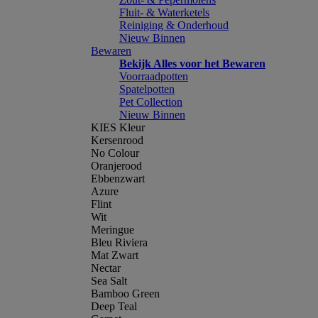
Fluit- & Waterketels
Reiniging & Onderhoud
Nieuw Binnen
Bewaren
Bekijk Alles voor het Bewaren
Voorraadpotten
Spatelpotten
Pet Collection
Nieuw Binnen
KIES Kleur
Kersenrood
No Colour
Oranjerood
Ebbenzwart
Azure
Flint
Wit
Meringue
Bleu Riviera
Mat Zwart
Nectar
Sea Salt
Bamboo Green
Deep Teal