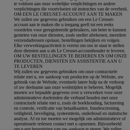
te voldoen aan onze wettelijke verplichtingen en andere
verplichtingen die voortvloeien uit instructies van de overheid.
OM EEN LE CREUSET-ACCOUNT AAN TE MAKEN
We zullen uw gegevens gebruiken om een Le Creuset-
account aan te maken die u toegang geeft tot een reeks
voordelen voor geregistreerde gebruikers, om beter te kunnen
genieten van onze diensten, zoals sneller afrekenen, meerdere
verzendadressen opslaan, bestellingen bekijken en volgen.
Elke verwerkingsactiviteit is vereist om ons in staat te stellen
deze diensten aan u als Le Creuset-accounthouder te leveren.
OM UW BESTELLINGEN TE BEHEREN EN OM ONZE
PRODUCTEN, DIENSTEN EN ASSISTENTIE AAN U
TE LEVEREN
Wij zullen uw gegevens gebruiken om onze contractuele
relatie met u, uw aankoop van producten op de Website, uw
gebruik van de Website, eventuele latere hulp na de verkoop
of uw deelname aan onze wedstrijden te beheren. Mogelijk
moeten we bepaalde gegevens over u verwerken voor onze
administratieve doeleinden die verband houden met onze
contractuele relatie met u, zoals de boekhouding, facturering
en controle, verificatie van betaalkaarten, fraudescreening,
veiligheid, beveiliging, systeemtests, onderhoud en statistische
analyse. Af en toe moeten we mogelijk om administratieve of
operationele redenen contact met u opnemen. Bijvoorbeeld
om u een bevestiging van uw aankoop te sturen. We zullen