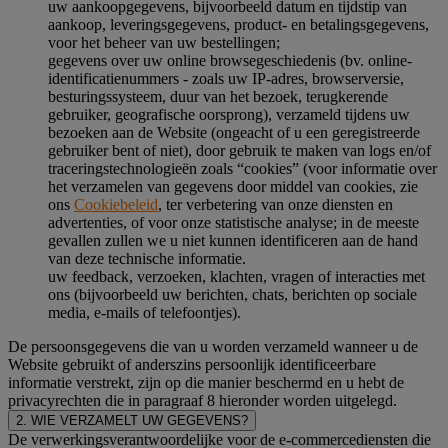
uw aankoopgegevens, bijvoorbeeld datum en tijdstip van
aankoop, leveringsgegevens, product- en betalingsgegevens,
voor het beheer van uw bestellingen;
gegevens over uw online browsegeschiedenis (bv. online-
identificatienummers - zoals uw IP-adres, browserversie,
besturingssysteem, duur van het bezoek, terugkerende
gebruiker, geografische oorsprong), verzameld tijdens uw
bezoeken aan de Website (ongeacht of u een geregistreerde
gebruiker bent of niet), door gebruik te maken van logs en/of
traceringstechnologieën zoals “cookies” (voor informatie over
het verzamelen van gegevens door middel van cookies, zie
ons
Cookiebeleid
, ter verbetering van onze diensten en
advertenties, of voor onze statistische analyse; in de meeste
gevallen zullen we u niet kunnen identificeren aan de hand
van deze technische informatie.
uw feedback, verzoeken, klachten, vragen of interacties met
ons (bijvoorbeeld uw berichten, chats, berichten op sociale
media, e-mails of telefoontjes).
De persoonsgegevens die van u worden verzameld wanneer u de
Website gebruikt of anderszins persoonlijk identificeerbare
informatie verstrekt, zijn op die manier beschermd en u hebt de
privacyrechten die in paragraaf 8 hieronder worden uitgelegd.
2. WIE VERZAMELT UW GEGEVENS?
De verwerkingsverantwoordelijke voor de e-commercediensten die