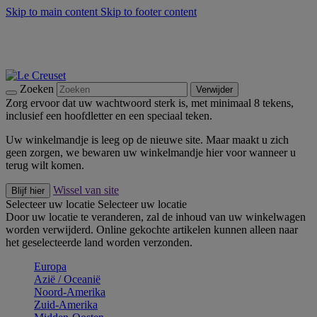
Skip to main content
Skip to footer content
Zomerse buitenmomenten met de BBQ Outdoor Collectie &
Thyme -
Shop Nu
De essentials van Le Creuset -
Ontdek Nu
Nieuwsbrieven: Registreer en bespaar 10%! -
Schrijf je nu in
Zoeken
Verwijder
Zorg ervoor dat uw wachtwoord sterk is, met minimaal 8 tekens,
inclusief een hoofdletter en een speciaal teken.
Uw winkelmandje is leeg op de nieuwe site. Maar maakt u zich
geen zorgen, we bewaren uw winkelmandje hier voor wanneer u
terug wilt komen.
Wissel van site
Blijf hier
Selecteer uw locatie
Selecteer uw locatie
Door uw locatie te veranderen, zal de inhoud van uw winkelwagen
worden verwijderd. Online gekochte artikelen kunnen alleen naar
het geselecteerde land worden verzonden.
Europa
Aziё / Oceaniё
Noord-Amerika
Zuid-Amerika