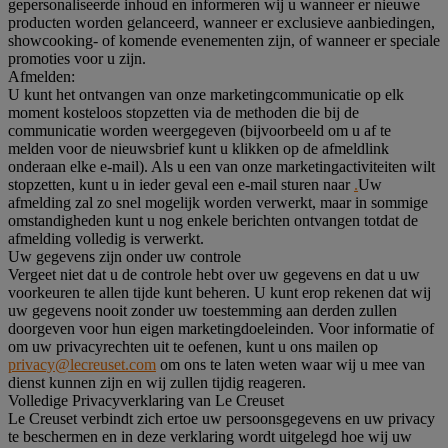
gepersonaliseerde inhoud en informeren wij u wanneer er nieuwe
producten worden gelanceerd, wanneer er exclusieve aanbiedingen,
showcooking- of komende evenementen zijn, of wanneer er speciale
promoties voor u zijn.
Afmelden:
U kunt het ontvangen van onze marketingcommunicatie op elk
moment kosteloos stopzetten via de methoden die bij de
communicatie worden weergegeven (bijvoorbeeld om u af te
melden voor de nieuwsbrief kunt u klikken op de afmeldlink
onderaan elke e-mail). Als u een van onze marketingactiviteiten wilt
stopzetten, kunt u in ieder geval een e-mail sturen naar
.
Uw
afmelding zal zo snel mogelijk worden verwerkt, maar in sommige
omstandigheden kunt u nog enkele berichten ontvangen totdat de
afmelding volledig is verwerkt.
Uw gegevens zijn onder uw controle
Vergeet niet dat u de controle hebt over uw gegevens en dat u uw
voorkeuren te allen tijde kunt beheren. U kunt erop rekenen dat wij
uw gegevens nooit zonder uw toestemming aan derden zullen
doorgeven voor hun eigen marketingdoeleinden. Voor informatie of
om uw privacyrechten uit te oefenen, kunt u ons mailen op
privacy@lecreuset.com
om ons te laten weten waar wij u mee van
dienst kunnen zijn en wij zullen tijdig reageren.
Volledige Privacyverklaring van Le Creuset
Le Creuset verbindt zich ertoe uw persoonsgegevens en uw privacy
te beschermen en in deze verklaring wordt uitgelegd hoe wij uw