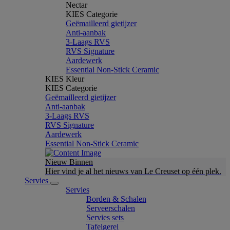
Nectar
KIES Categorie
Geëmailleerd gietijzer
Anti-aanbak
3-Laags RVS
RVS Signature
Aardewerk
Essential Non-Stick Ceramic
KIES Kleur
KIES Categorie
Geëmailleerd gietijzer
Anti-aanbak
3-Laags RVS
RVS Signature
Aardewerk
Essential Non-Stick Ceramic
Nieuw Binnen
Hier vind je al het nieuws van Le Creuset op één plek.
Servies
Servies
Borden & Schalen
Serveerschalen
Servies sets
Tafelgerei