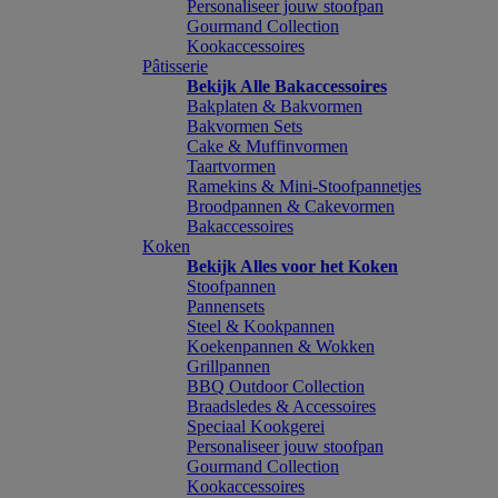
Personaliseer jouw stoofpan
Gourmand Collection
Kookaccessoires
Pâtisserie
Bekijk Alle Bakaccessoires
Bakplaten & Bakvormen
Bakvormen Sets
Cake & Muffinvormen
Taartvormen
Ramekins & Mini-Stoofpannetjes
Broodpannen & Cakevormen
Bakaccessoires
Koken
Bekijk Alles voor het Koken
Stoofpannen
Pannensets
Steel & Kookpannen
Koekenpannen & Wokken
Grillpannen
BBQ Outdoor Collection
Braadsledes & Accessoires
Speciaal Kookgerei
Personaliseer jouw stoofpan
Gourmand Collection
Kookaccessoires