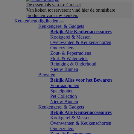
De essentials van Le Creuset
Van koken tot serveren: vind hier de onmisbare
producten voor uw keuken.
Keukenbenodigdheden
Keukengerei & Gadgets
Bekijk Alle Keukenaccessoires
Kookgerei & Messen
Ovenwanten & Keukenschorten
Onderzetters
Zout- & Pepermolens
Fluit- & Waterketels
Reiniging & Onderhoud
Nieuw Binnen
Bewaren
Bekijk Alles voor het Bewaren
Voorraadpotten
Spatelpotten
Pet Collection
Nieuw Binnen
Keukengerei & Gadgets
Bekijk Alle Keukenaccessoires
Kookgerei & Messen
Ovenwanten & Keukenschorten
Onderzetters
Zout- & Pepermolens