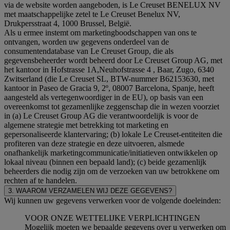
via de website worden aangeboden, is Le Creuset BENELUX NV
met maatschappelijke zetel te Le Creuset Benelux NV,
Drukpersstraat 4, 1000 Brussel, België.
Als u ermee instemt om marketingboodschappen van ons te
ontvangen, worden uw gegevens onderdeel van de
consumentendatabase van Le Creuset Group, die als
gegevensbeheerder wordt beheerd door Le Creuset Group AG, met
het kantoor in Hofstrasse 1A,Neuhofstrasse 4 , Baar, Zugo, 6340
Zwitserland (die Le Creuset SL, BTW-nummer B62153630, met
kantoor in Paseo de Gracia 9, 2º, 08007 Barcelona, Spanje, heeft
aangesteld als vertegenwoordiger in de EU), op basis van een
overeenkomst tot gezamenlijke zeggenschap die in wezen voorziet
in (a) Le Creuset Group AG die verantwoordelijk is voor de
algemene strategie met betrekking tot marketing en
gepersonaliseerde klantervaring; (b) lokale Le Creuset-entiteiten die
profiteren van deze strategie en deze uitvoeren, alsmede
onafhankelijk marketingcommunicatie/initiatieven ontwikkelen op
lokaal niveau (binnen een bepaald land); (c) beide gezamenlijk
beheerders die nodig zijn om de verzoeken van uw betrokkene om
rechten af te handelen.
3. WAAROM VERZAMELEN WIJ DEZE GEGEVENS?
Wij kunnen uw gegevens verwerken voor de volgende doeleinden:
VOOR ONZE WETTELIJKE VERPLICHTINGEN
Mogelijk moeten we bepaalde gegevens over u verwerken om