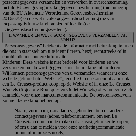
persoonsgegevens verzamelen en verwerken in overeenstemming
met de EU-wetgeving inzake gegevensbescherming (met inbegrip
van de EU Algemene Verordening Gegevensbescherming
2016/679) en de wet inzake gegevensbescherming die van
toepassing is in uw land, gebied of locatie (de
"Gegevensbeschermingswetten").
1. WANNEER EN WELK SOORT GEGEVENS VERZAMELEN WIJ
VAN U?
“Persoonsgegevens” betekent alle informatie met betrekking tot u en
die ons in staat stelt om u te identificeren, hetzij rechtstreeks of in
combinatie met andere informatie.
Kinderen: Deze website is niet bedoeld voor kinderen en we
verzamelen niet bewust gegevens met betrekking tot kinderen.
Wij kunnen persoonsgegevens van u verzamelen wanneer u onze
website gebruikt (de "Website"), een Le Creuset-account aanmaakt,
een Le Creuset-product koopt op de Website of in onze Le Creuset
Winkels (Signature Boutiques en Outlet Winkels) of wanneer u zich
aanmeldt voor onze marketingcommunicatie. De persoonsgegevens
kunnen betrekking hebben op:
Naam, voornaam, e-mailadres, geboortedatum en andere
contactgegevens (adres, telefoonnummer), om een Le
Creuset-account aan te maken of als gastgebruiker te kopen,
of om u aan te melden voor onze marketingcommunicatie
online of in onze winkels;