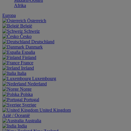
Midden-Oosten
Afrika
Europa
Österreich
België
Schweiz
Česko
Deutschland
Danmark
España
Finland
France
Ireland
Italia
Luxembourg
Nederland
Norge
Polska
Portugal
Sverige
United Kingdom
Aziё / Oceaniё
Australia
India