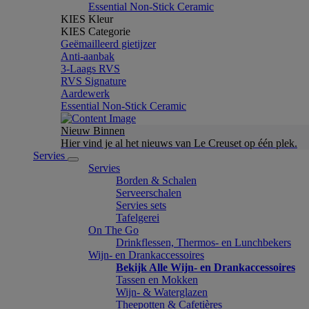
Essential Non-Stick Ceramic
KIES Kleur
KIES Categorie
Geëmailleerd gietijzer
Anti-aanbak
3-Laags RVS
RVS Signature
Aardewerk
Essential Non-Stick Ceramic
Nieuw Binnen
Hier vind je al het nieuws van Le Creuset op één plek.
Servies
Servies
Borden & Schalen
Serveerschalen
Servies sets
Tafelgerei
On The Go
Drinkflessen, Thermos- en Lunchbekers
Wijn- en Drankaccessoires
Bekijk Alle Wijn- en Drankaccessoires
Tassen en Mokken
Wijn- & Waterglazen
Theepotten & Cafetières