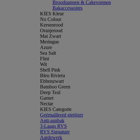
Broodpannen & Cakevormen
Bakaccessoires
KIES Kleur
No Colour
Kersenrood
Oranjerood
Mat Zwart
Meringue
Azure
Sea Salt
Flint
Wit
Shell Pink
Bleu Riviera
Ebbenzwart
Bamboo Green
Deep Teal
Garnet
Nectar
KIES Categorie
Geëmailleerd gietijzer
Anti-aanbak
3-Laags RVS
RVS Signature
Aardewerk