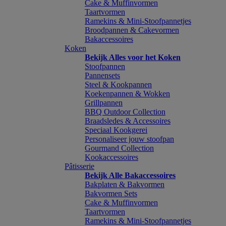
Cake & Muffinvormen
Taartvormen
Ramekins & Mini-Stoofpannetjes
Broodpannen & Cakevormen
Bakaccessoires
Koken
Bekijk Alles voor het Koken
Stoofpannen
Pannensets
Steel & Kookpannen
Koekenpannen & Wokken
Grillpannen
BBQ Outdoor Collection
Braadsledes & Accessoires
Speciaal Kookgerei
Personaliseer jouw stoofpan
Gourmand Collection
Kookaccessoires
Pâtisserie
Bekijk Alle Bakaccessoires
Bakplaten & Bakvormen
Bakvormen Sets
Cake & Muffinvormen
Taartvormen
Ramekins & Mini-Stoofpannetjes