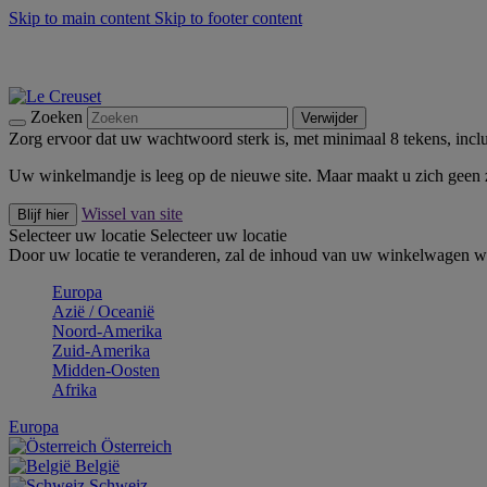
Skip to main content
Skip to footer content
Zomerse buitenmomenten met de BBQ Outdoor Collectie & Thy
De essentials van Le Creuset -
Ontdek Nu
Nieuwsbrieven: Registreer en bespaar 10%! -
Schrijf je nu in
Zoeken
Verwijder
Zorg ervoor dat uw wachtwoord sterk is, met minimaal 8 tekens, inclus
Uw winkelmandje is leeg op de nieuwe site. Maar maakt u zich geen
Wissel van site
Blijf hier
Selecteer uw locatie
Selecteer uw locatie
Door uw locatie te veranderen, zal de inhoud van uw winkelwagen wo
Europa
Aziё / Oceaniё
Noord-Amerika
Zuid-Amerika
Midden-Oosten
Afrika
Europa
Österreich
België
Schweiz