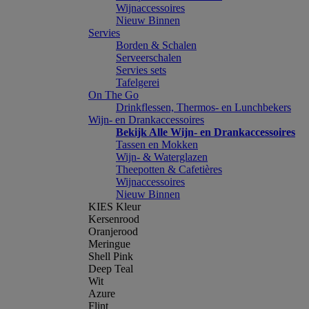
Wijnaccessoires
Nieuw Binnen
Servies
Borden & Schalen
Serveerschalen
Servies sets
Tafelgerei
On The Go
Drinkflessen, Thermos- en Lunchbekers
Wijn- en Drankaccessoires
Bekijk Alle Wijn- en Drankaccessoires
Tassen en Mokken
Wijn- & Waterglazen
Theepotten & Cafetières
Wijnaccessoires
Nieuw Binnen
KIES Kleur
Kersenrood
Oranjerood
Meringue
Shell Pink
Deep Teal
Wit
Azure
Flint