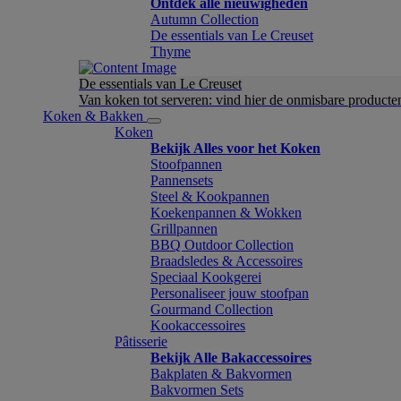
Ontdek alle nieuwigheden
Autumn Collection
De essentials van Le Creuset
Thyme
De essentials van Le Creuset
Van koken tot serveren: vind hier de onmisbare product
Koken & Bakken
Koken
Bekijk Alles voor het Koken
Stoofpannen
Pannensets
Steel & Kookpannen
Koekenpannen & Wokken
Grillpannen
BBQ Outdoor Collection
Braadsledes & Accessoires
Speciaal Kookgerei
Personaliseer jouw stoofpan
Gourmand Collection
Kookaccessoires
Pâtisserie
Bekijk Alle Bakaccessoires
Bakplaten & Bakvormen
Bakvormen Sets