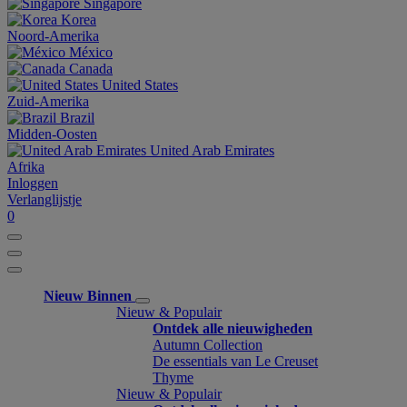
Singapore
Korea
Noord-Amerika
México
Canada
United States
Zuid-Amerika
Brazil
Midden-Oosten
United Arab Emirates
Afrika
Inloggen
Verlanglijstje
0
Nieuw Binnen
Nieuw & Populair
Ontdek alle nieuwigheden
Autumn Collection
De essentials van Le Creuset
Thyme
Nieuw & Populair