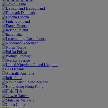
Česko
Deutschland
Danmark
España
Finland
France
Ireland
Italia
Luxembourg
Nederland
Norge
Polska
Portugal
Sverige
United Kingdom
Aziё / Oceaniё
Australia
India
New Zealand
Hong Kong
日本
Taiwan
Malaysia
China