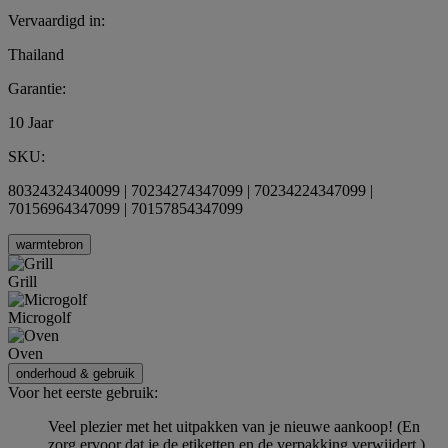
Vervaardigd in:
Thailand
Garantie:
10 Jaar
SKU:
80324324340099 | 70234274347099 | 70234224347099 |
70156964347099 | 70157854347099
warmtebron
Grill
Microgolf
Oven
onderhoud & gebruik
Voor het eerste gebruik:
Veel plezier met het uitpakken van je nieuwe aankoop! (En
zorg ervoor dat je de etiketten en de verpakking verwijdert.)