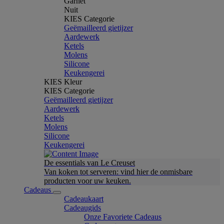
Garnet
Nuit
KIES Categorie
Geëmailleerd gietijzer
Aardewerk
Ketels
Molens
Silicone
Keukengerei
KIES Kleur
KIES Categorie
Geëmailleerd gietijzer
Aardewerk
Ketels
Molens
Silicone
Keukengerei
De essentials van Le Creuset
Van koken tot serveren: vind hier de onmisbare
producten voor uw keuken.
Cadeaus
Cadeaukaart
Cadeaugids
Onze Favoriete Cadeaus