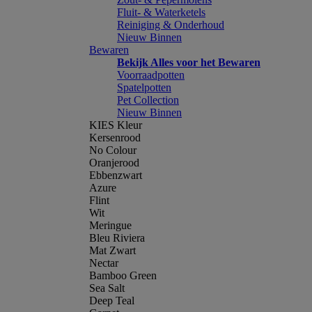
Fluit- & Waterketels
Reiniging & Onderhoud
Nieuw Binnen
Bewaren
Bekijk Alles voor het Bewaren
Voorraadpotten
Spatelpotten
Pet Collection
Nieuw Binnen
KIES Kleur
Kersenrood
No Colour
Oranjerood
Ebbenzwart
Azure
Flint
Wit
Meringue
Bleu Riviera
Mat Zwart
Nectar
Bamboo Green
Sea Salt
Deep Teal