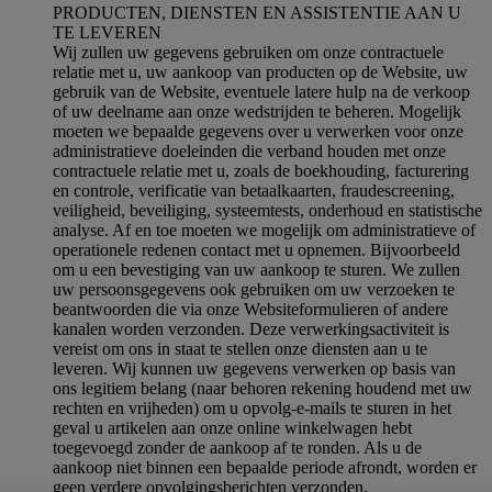
PRODUCTEN, DIENSTEN EN ASSISTENTIE AAN U
TE LEVEREN
Wij zullen uw gegevens gebruiken om onze contractuele
relatie met u, uw aankoop van producten op de Website, uw
gebruik van de Website, eventuele latere hulp na de verkoop
of uw deelname aan onze wedstrijden te beheren. Mogelijk
moeten we bepaalde gegevens over u verwerken voor onze
administratieve doeleinden die verband houden met onze
contractuele relatie met u, zoals de boekhouding, facturering
en controle, verificatie van betaalkaarten, fraudescreening,
veiligheid, beveiliging, systeemtests, onderhoud en statistische
analyse. Af en toe moeten we mogelijk om administratieve of
operationele redenen contact met u opnemen. Bijvoorbeeld
om u een bevestiging van uw aankoop te sturen. We zullen
uw persoonsgegevens ook gebruiken om uw verzoeken te
beantwoorden die via onze Websiteformulieren of andere
kanalen worden verzonden. Deze verwerkingsactiviteit is
vereist om ons in staat te stellen onze diensten aan u te
leveren. Wij kunnen uw gegevens verwerken op basis van
ons legitiem belang (naar behoren rekening houdend met uw
rechten en vrijheden) om u opvolg-e-mails te sturen in het
geval u artikelen aan onze online winkelwagen hebt
toegevoegd zonder de aankoop af te ronden. Als u de
aankoop niet binnen een bepaalde periode afrondt, worden er
geen verdere opvolgingsberichten verzonden.