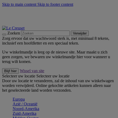
Skip to main content
Skip to footer content
Zomerse buitenmomenten met de BBQ Outdoor Collectie &
Thyme -
Shop Nu
De essentials van Le Creuset -
Ontdek Nu
Nieuwsbrieven: Registreer en bespaar 10%! -
Schrijf je nu in
Zoeken
Verwijder
Zorg ervoor dat uw wachtwoord sterk is, met minimaal 8 tekens,
inclusief een hoofdletter en een speciaal teken.
Uw winkelmandje is leeg op de nieuwe site. Maar maakt u zich
geen zorgen, we bewaren uw winkelmandje hier voor wanneer u
terug wilt komen.
Wissel van site
Blijf hier
Selecteer uw locatie
Selecteer uw locatie
Door uw locatie te veranderen, zal de inhoud van uw winkelwagen
worden verwijderd. Online gekochte artikelen kunnen alleen naar
het geselecteerde land worden verzonden.
Europa
Aziё / Oceaniё
Noord-Amerika
Zuid-Amerika