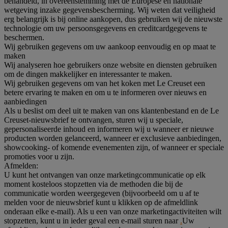
behandeld, in overeenstemming met de Europese en nationale
wetgeving inzake gegevensbescherming. Wij weten dat veiligheid
erg belangrijk is bij online aankopen, dus gebruiken wij de nieuwste
technologie om uw persoonsgegevens en creditcardgegevens te
beschermen.
Wij gebruiken gegevens om uw aankoop eenvoudig en op maat te
maken
Wij analyseren hoe gebruikers onze website en diensten gebruiken
om de dingen makkelijker en interessanter te maken.
Wij gebruiken gegevens om van het koken met Le Creuset een
betere ervaring te maken en om u te informeren over nieuws en
aanbiedingen
Als u beslist om deel uit te maken van ons klantenbestand en de Le
Creuset-nieuwsbrief te ontvangen, sturen wij u speciale,
gepersonaliseerde inhoud en informeren wij u wanneer er nieuwe
producten worden gelanceerd, wanneer er exclusieve aanbiedingen,
showcooking- of komende evenementen zijn, of wanneer er speciale
promoties voor u zijn.
Afmelden:
U kunt het ontvangen van onze marketingcommunicatie op elk
moment kosteloos stopzetten via de methoden die bij de
communicatie worden weergegeven (bijvoorbeeld om u af te
melden voor de nieuwsbrief kunt u klikken op de afmeldlink
onderaan elke e-mail). Als u een van onze marketingactiviteiten wilt
stopzetten, kunt u in ieder geval een e-mail sturen naar
.
Uw