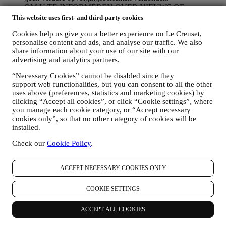
OM U TE INFORMEREN OVER NIEUWS OF
AANBIEDINGEN VAN LE CREUSET-PRODUCTEN
This website uses first- and third-party cookies
Als u ermee hebt ingestemd dat wij dit doen (bijvoorbeeld
Cookies help us give you a better experience on Le Creuset,
door u aan te melden voor onze nieuwsbrief wanneer u een
personalise content and ads, and analyse our traffic. We also
account aanmaakt op de Website), dan zullen wij u
share information about your use of our site with our
gepersonaliseerde marketingcommunicatie en nieuws sturen
advertising and analytics partners.
over initiatieven met betrekking tot Le Creuset die worden
gepromoot door de dochterondernemingen van de groep, en
“Necessary Cookies” cannot be disabled since they
lokale filialen en partners, die ook afhangen van uw
support web functionalities, but you can consent to all the other
voorkeuren. Wij zullen contact met u opnemen via e-mail, sms
uses above (preferences, statistics and marketing cookies) by
of sociale media, maar ook via geautomatiseerde middelen.
clicking “Accept all cookies”, or click “Cookie settings”, where
Dergelijke communicatie zal betrekking hebben op Le
you manage each cookie category, or “Accept necessary
Creuset-producten of op nieuwe winkelopeningen, exclusieve
cookies only”, so that no other category of cookies will be
evenementen, wedstrijden, enquêtes, demonstraties die
installed.
worden georganiseerd door Le Creuset of speciale
aanbiedingen die u misschien leuk vindt. Deze communicatie
Check our
Cookie Policy
.
kan voor u worden geselecteerd of op maat worden gemaakt
op basis van de gegevens die we over u hebben, zoals uw
ACCEPT NECESSARY COOKIES ONLY
locatie of uw aankoopgeschiedenis of uw voorkeuren voor
onze producten. Wij zullen uw gegevens gebruiken om uw
interesses beter te begrijpen. Dit stelt ons in staat om onze
COOKIE SETTINGS
communicatie te personaliseren om deze relevanter en
interessanter te maken. Er zullen geen andere gevolgen zijn.
ACCEPT ALL COOKIES
Wij verzamelen ook statistieken over het openen van e-mail
en klikgedrag met behulp van de in de sector gangbare