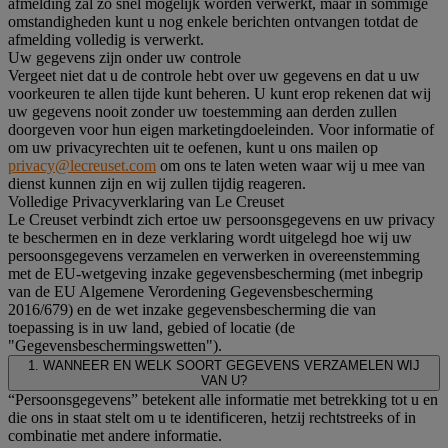
afmelding zal zo snel mogelijk worden verwerkt, maar in sommige
omstandigheden kunt u nog enkele berichten ontvangen totdat de
afmelding volledig is verwerkt.
Uw gegevens zijn onder uw controle
Vergeet niet dat u de controle hebt over uw gegevens en dat u uw
voorkeuren te allen tijde kunt beheren. U kunt erop rekenen dat wij
uw gegevens nooit zonder uw toestemming aan derden zullen
doorgeven voor hun eigen marketingdoeleinden. Voor informatie of
om uw privacyrechten uit te oefenen, kunt u ons mailen op
privacy@lecreuset.com
om ons te laten weten waar wij u mee van
dienst kunnen zijn en wij zullen tijdig reageren.
Volledige Privacyverklaring van Le Creuset
Le Creuset verbindt zich ertoe uw persoonsgegevens en uw privacy
te beschermen en in deze verklaring wordt uitgelegd hoe wij uw
persoonsgegevens verzamelen en verwerken in overeenstemming
met de EU-wetgeving inzake gegevensbescherming (met inbegrip
van de EU Algemene Verordening Gegevensbescherming
2016/679) en de wet inzake gegevensbescherming die van
toepassing is in uw land, gebied of locatie (de
"Gegevensbeschermingswetten").
1. WANNEER EN WELK SOORT GEGEVENS VERZAMELEN WIJ
VAN U?
“Persoonsgegevens” betekent alle informatie met betrekking tot u en
die ons in staat stelt om u te identificeren, hetzij rechtstreeks of in
combinatie met andere informatie.