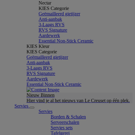
Nectar
KIES Categorie
Geëmailleerd gietijzer
Anti-aanbak
3-Laags RVS
RVS Signature
Aardewerk
Essential Non-Stick Ceramic
KIES Kleur
KIES Categorie
Geëmailleerd gietijzer
Anti-aanbak
3-Laags RVS
RVS Signature
Aardewerk
Essential Non-Stick Ceramic
Nieuw Binnen
Hier vind je al het nieuws van Le Creuset op één plek.
Servies
Servies
Borden & Schalen
Serveerschalen
Servies sets
Tafelgerei