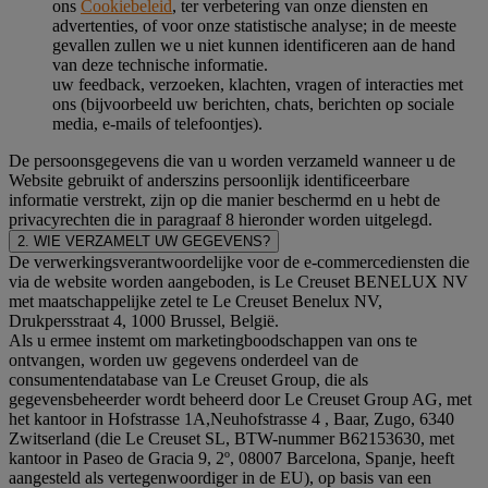
ons
Cookiebeleid
, ter verbetering van onze diensten en
advertenties, of voor onze statistische analyse; in de meeste
gevallen zullen we u niet kunnen identificeren aan de hand
van deze technische informatie.
uw feedback, verzoeken, klachten, vragen of interacties met
ons (bijvoorbeeld uw berichten, chats, berichten op sociale
media, e-mails of telefoontjes).
De persoonsgegevens die van u worden verzameld wanneer u de
Website gebruikt of anderszins persoonlijk identificeerbare
informatie verstrekt, zijn op die manier beschermd en u hebt de
privacyrechten die in paragraaf 8 hieronder worden uitgelegd.
2. WIE VERZAMELT UW GEGEVENS?
De verwerkingsverantwoordelijke voor de e-commercediensten die
via de website worden aangeboden, is Le Creuset BENELUX NV
met maatschappelijke zetel te Le Creuset Benelux NV,
Drukpersstraat 4, 1000 Brussel, België.
Als u ermee instemt om marketingboodschappen van ons te
ontvangen, worden uw gegevens onderdeel van de
consumentendatabase van Le Creuset Group, die als
gegevensbeheerder wordt beheerd door Le Creuset Group AG, met
het kantoor in Hofstrasse 1A,Neuhofstrasse 4 , Baar, Zugo, 6340
Zwitserland (die Le Creuset SL, BTW-nummer B62153630, met
kantoor in Paseo de Gracia 9, 2º, 08007 Barcelona, Spanje, heeft
aangesteld als vertegenwoordiger in de EU), op basis van een