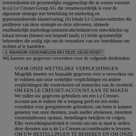
overeenkomst tot gezamenlijke zeggenschap die in wezen voorziet
in (a) Le Creuset Group AG die verantwoordelijk is voor de
algemene strategie met betrekking tot marketing en
gepersonaliseerde klantervaring; (b) lokale Le Creuset-entiteiten die
profiteren van deze strategie en deze uitvoeren, alsmede
onafhankelijk marketingcommunicatie/initiatieven ontwikkelen op
lokaal niveau (binnen een bepaald land); (c) beide gezamenlijk
beheerders die nodig zijn om de verzoeken van uw betrokkene om
rechten af te handelen.
3. WAAROM VERZAMELEN WIJ DEZE GEGEVENS?
Wij kunnen uw gegevens verwerken voor de volgende doeleinden:
VOOR ONZE WETTELIJKE VERPLICHTINGEN
Mogelijk moeten we bepaalde gegevens over u verwerken om
te voldoen aan onze wettelijke verplichtingen en andere
verplichtingen die voortvloeien uit instructies van de overheid.
OM EEN LE CREUSET-ACCOUNT AAN TE MAKEN
We zullen uw gegevens gebruiken om een Le Creuset-
account aan te maken die u toegang geeft tot een reeks
voordelen voor geregistreerde gebruikers, om beter te kunnen
genieten van onze diensten, zoals sneller afrekenen, meerdere
verzendadressen opslaan, bestellingen bekijken en volgen.
Elke verwerkingsactiviteit is vereist om ons in staat te stellen
deze diensten aan u als Le Creuset-accounthouder te leveren.
OM UW BESTELLINGEN TE BEHEREN EN OM ONZE