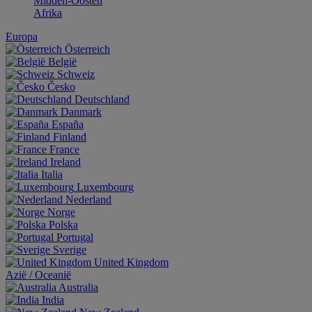
Midden-Oosten
Afrika
Europa
Österreich
België
Schweiz
Česko
Deutschland
Danmark
España
Finland
France
Ireland
Italia
Luxembourg
Nederland
Norge
Polska
Portugal
Sverige
United Kingdom
Aziё / Oceaniё
Australia
India