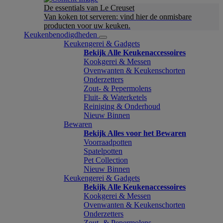
De essentials van Le Creuset
Van koken tot serveren: vind hier de onmisbare
producten voor uw keuken.
Keukenbenodigdheden
Keukengerei & Gadgets
Bekijk Alle Keukenaccessoires
Kookgerei & Messen
Ovenwanten & Keukenschorten
Onderzetters
Zout- & Pepermolens
Fluit- & Waterketels
Reiniging & Onderhoud
Nieuw Binnen
Bewaren
Bekijk Alles voor het Bewaren
Voorraadpotten
Spatelpotten
Pet Collection
Nieuw Binnen
Keukengerei & Gadgets
Bekijk Alle Keukenaccessoires
Kookgerei & Messen
Ovenwanten & Keukenschorten
Onderzetters
Zout- & Pepermolens