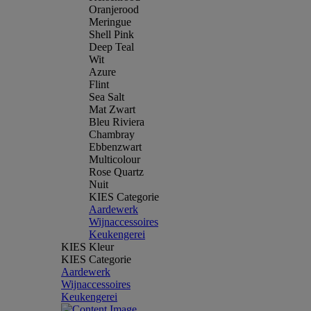
Oranjerood
Meringue
Shell Pink
Deep Teal
Wit
Azure
Flint
Sea Salt
Mat Zwart
Bleu Riviera
Chambray
Ebbenzwart
Multicolour
Rose Quartz
Nuit
KIES Categorie
Aardewerk
Wijnaccessoires
Keukengerei
KIES Kleur
KIES Categorie
Aardewerk
Wijnaccessoires
Keukengerei