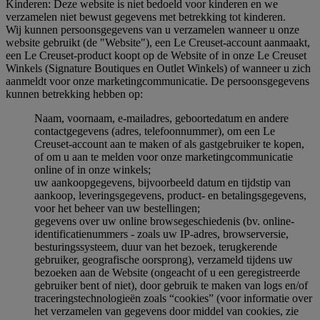
Kinderen: Deze website is niet bedoeld voor kinderen en we
verzamelen niet bewust gegevens met betrekking tot kinderen.
Wij kunnen persoonsgegevens van u verzamelen wanneer u onze
website gebruikt (de "Website"), een Le Creuset-account aanmaakt,
een Le Creuset-product koopt op de Website of in onze Le Creuset
Winkels (Signature Boutiques en Outlet Winkels) of wanneer u zich
aanmeldt voor onze marketingcommunicatie. De persoonsgegevens
kunnen betrekking hebben op:
Naam, voornaam, e-mailadres, geboortedatum en andere
contactgegevens (adres, telefoonnummer), om een Le
Creuset-account aan te maken of als gastgebruiker te kopen,
of om u aan te melden voor onze marketingcommunicatie
online of in onze winkels;
uw aankoopgegevens, bijvoorbeeld datum en tijdstip van
aankoop, leveringsgegevens, product- en betalingsgegevens,
voor het beheer van uw bestellingen;
gegevens over uw online browsegeschiedenis (bv. online-
identificatienummers - zoals uw IP-adres, browserversie,
besturingssysteem, duur van het bezoek, terugkerende
gebruiker, geografische oorsprong), verzameld tijdens uw
bezoeken aan de Website (ongeacht of u een geregistreerde
gebruiker bent of niet), door gebruik te maken van logs en/of
traceringstechnologieën zoals “cookies” (voor informatie over
het verzamelen van gegevens door middel van cookies, zie