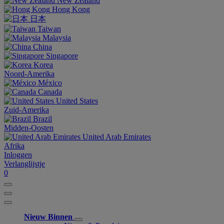
New Zealand
Hong Kong
日本
Taiwan
Malaysia
China
Singapore
Korea
Noord-Amerika
México
Canada
United States
Zuid-Amerika
Brazil
Midden-Oosten
United Arab Emirates
Afrika
Inloggen
Verlanglijstje
0
Nieuw Binnen