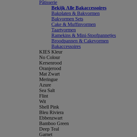
Pâtisserie
Bekijk Alle Bakaccessoires
Bakplaten & Bakvormen
Bakvormen Sets
Cake & Muffinvormen
Taartvormen
Ramekins & Mini-Stoofpannetjes
Broodpannen & Cakevormen
Bakaccessoires
KIES Kleur
No Colour
Kersenrood
Oranjerood
Mat Zwart
Meringue
Azure
Sea Salt
Flint
Wit
Shell Pink
Bleu Riviera
Ebbenzwart
Bamboo Green
Deep Teal
Garnet