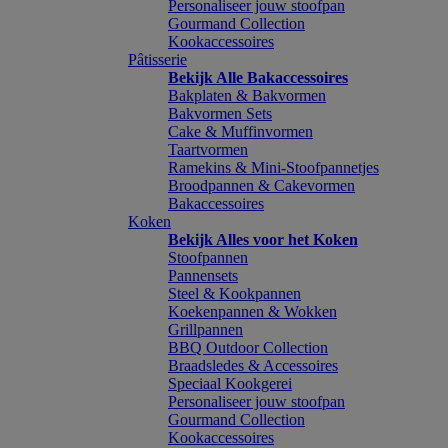
Personaliseer jouw stoofpan
Gourmand Collection
Kookaccessoires
Pâtisserie
Bekijk Alle Bakaccessoires
Bakplaten & Bakvormen
Bakvormen Sets
Cake & Muffinvormen
Taartvormen
Ramekins & Mini-Stoofpannetjes
Broodpannen & Cakevormen
Bakaccessoires
Koken
Bekijk Alles voor het Koken
Stoofpannen
Pannensets
Steel & Kookpannen
Koekenpannen & Wokken
Grillpannen
BBQ Outdoor Collection
Braadsledes & Accessoires
Speciaal Kookgerei
Personaliseer jouw stoofpan
Gourmand Collection
Kookaccessoires