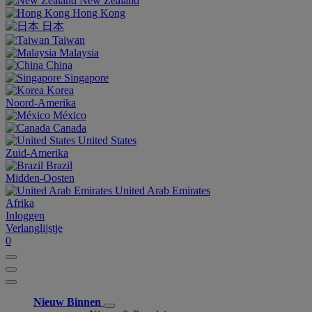
New Zealand
Hong Kong
日本
Taiwan
Malaysia
China
Singapore
Korea
Noord-Amerika
México
Canada
United States
Zuid-Amerika
Brazil
Midden-Oosten
United Arab Emirates
Afrika
Inloggen
Verlanglijstje
0
Nieuw Binnen