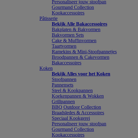
Personaliseer jouw stoofpan
Gourmand Collection
Kookaccessoires
Pâtisserie
Bekijk Alle Bakaccessoires
Bakplaten & Bakvormen
Bakvormen Sets
Cake & Muffinvormen
Taartvormen
Ramekins & Mini-Stoofpannetjes
Broodpannen & Cakevormen
Bakaccessoires
Koken
Bekijk Alles voor het Koken
Stoofpannen
Pannensets
Steel & Kookpannen
Koekenpannen & Wokken
Grillpannen
BBQ Outdoor Collection
Braadsledes & Accessoires
Speciaal Kookgerei
Personaliseer jouw stoofpan
Gourmand Collection
Kookaccessoires