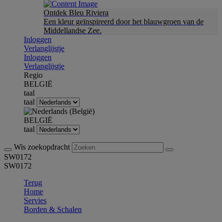
Ontdek Bleu Riviera
Een kleur geïnspireerd door het blauwgroen van de
Middellandse Zee.
Inloggen
Verlanglijstje
Inloggen
Verlanglijstje
Regio
BELGIË
taal
taal
BELGIË
taal
Wis zoekopdracht
SW0172
SW0172
Terug
Home
Servies
Borden & Schalen