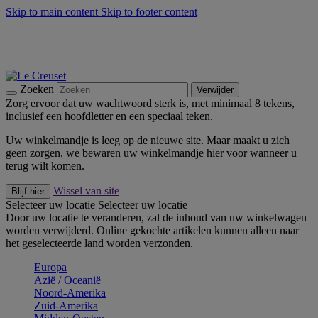
Skip to main content
Skip to footer content
Zomerse buitenmomenten met de BBQ Outdoor Collectie &
Thyme -
Shop Nu
De essentials van Le Creuset -
Ontdek Nu
Nieuwsbrieven: Registreer en bespaar 10%! -
Schrijf je nu in
Zoeken
Verwijder
Zorg ervoor dat uw wachtwoord sterk is, met minimaal 8 tekens,
inclusief een hoofdletter en een speciaal teken.
Uw winkelmandje is leeg op de nieuwe site. Maar maakt u zich
geen zorgen, we bewaren uw winkelmandje hier voor wanneer u
terug wilt komen.
Wissel van site
Blijf hier
Selecteer uw locatie
Selecteer uw locatie
Door uw locatie te veranderen, zal de inhoud van uw winkelwagen
worden verwijderd. Online gekochte artikelen kunnen alleen naar
het geselecteerde land worden verzonden.
Europa
Aziё / Oceaniё
Noord-Amerika
Zuid-Amerika