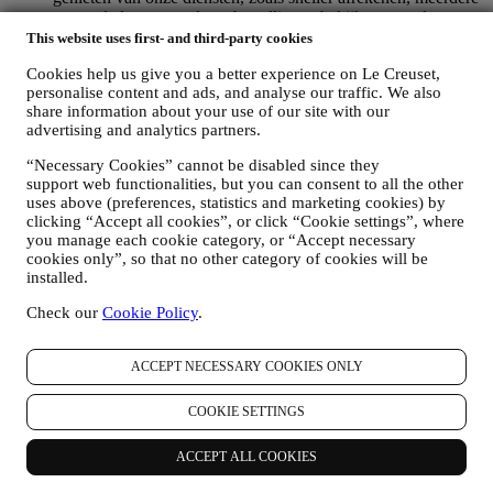
verzendadressen opslaan, bestellingen bekijken en volgen.
Elke verwerkingsactiviteit is vereist om ons in staat te stellen
This website uses first- and third-party cookies
deze diensten aan u als Le Creuset-accounthouder te leveren.
Cookies help us give you a better experience on Le Creuset,
OM UW BESTELLINGEN TE BEHEREN EN OM ONZE
personalise content and ads, and analyse our traffic. We also
PRODUCTEN, DIENSTEN EN ASSISTENTIE AAN U
share information about your use of our site with our
TE LEVEREN
advertising and analytics partners.
Wij zullen uw gegevens gebruiken om onze contractuele
relatie met u, uw aankoop van producten op de Website, uw
“Necessary Cookies” cannot be disabled since they
gebruik van de Website, eventuele latere hulp na de verkoop
support web functionalities, but you can consent to all the other
of uw deelname aan onze wedstrijden te beheren. Mogelijk
uses above (preferences, statistics and marketing cookies) by
moeten we bepaalde gegevens over u verwerken voor onze
clicking “Accept all cookies”, or click “Cookie settings”, where
administratieve doeleinden die verband houden met onze
you manage each cookie category, or “Accept necessary
contractuele relatie met u, zoals de boekhouding, facturering
cookies only”, so that no other category of cookies will be
en controle, verificatie van betaalkaarten, fraudescreening,
installed.
veiligheid, beveiliging, systeemtests, onderhoud en statistische
Check our
Cookie Policy
.
analyse. Af en toe moeten we mogelijk om administratieve of
operationele redenen contact met u opnemen. Bijvoorbeeld
om u een bevestiging van uw aankoop te sturen. We zullen
ACCEPT NECESSARY COOKIES ONLY
uw persoonsgegevens ook gebruiken om uw verzoeken te
beantwoorden die via onze Websiteformulieren of andere
kanalen worden verzonden. Deze verwerkingsactiviteit is
COOKIE SETTINGS
vereist om ons in staat te stellen onze diensten aan u te
leveren. Wij kunnen uw gegevens verwerken op basis van
ACCEPT ALL COOKIES
ons legitiem belang (naar behoren rekening houdend met uw
rechten en vrijheden) om u opvolg-e-mails te sturen in het