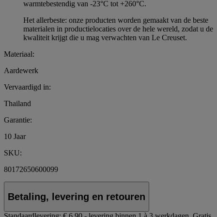
warmtebestendig van -23°C tot +260°C.
Het allerbeste: onze producten worden gemaakt van de beste
materialen in productielocaties over de hele wereld, zodat u de
kwaliteit krijgt die u mag verwachten van Le Creuset.
Materiaal:
Aardewerk
Vervaardigd in:
Thailand
Garantie:
10 Jaar
SKU:
80172650600099
Betaling, levering en retouren
Standaardlevering:
€ 6,90 - levering binnen 1 à 3 werkdagen.
Gratis