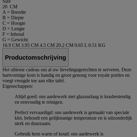
Size
20 CM
A = Breedte
B = Diepte
C = Hoogte
D = Lengte
F = Inhoud
G = Gewicht
16.9 CM
3.95 CM
4.5 CM
20.2 CM
0.65 L
0.51 KG
Productomschrijving
Het ultieme cadeau om al uw lievelingsgerechten te serveren. Deze
hartvormige kom is handig en groot genoeg voor royale porties en
voegt vreugde toe aan elke tafel.
Eigenschappen:
Altijd goed: ons aardewerk met glazuurlaag is krasbestendig
en eenvoudig te reinigen.
Perfect vervaardigd: ons aardewerk is gemaakt van speciale
klei, behoudt een gelijkmatige temperatuur en is uitzonderlijk
sterk en duurzaam.
Gebruik hem warm of koud: ons aardewerk is