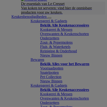
De essentials van Le Creuset
Van koken tot serveren: vind hier de onmisbare
producten voor uw keuken.
Keukenbenodigdheden
Keukengerei & Gadgets
Bekijk Alle Keukenaccessoires
Kookgerei & Messen
Ovenwanten & Keukenschorten
Onderzetters
Zout- & Pepermolens
Fluit- & Waterketels
Reiniging & Onderhoud
Nieuw Binnen
Bewaren
Bekijk Alles voor het Bewaren
Voorraadpotten
Spatelpotten
Pet Collection
Nieuw Binnen
Keukengerei & Gadgets
Bekijk Alle Keukenaccessoires
Kookgerei & Messen
Ovenwanten & Keukenschorten
Onderzetters
Zout- & Pepermolens