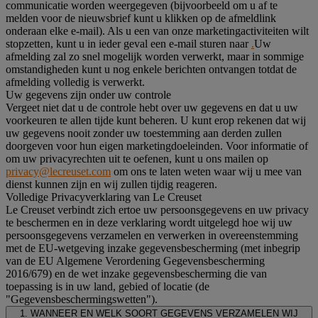
communicatie worden weergegeven (bijvoorbeeld om u af te
melden voor de nieuwsbrief kunt u klikken op de afmeldlink
onderaan elke e-mail). Als u een van onze marketingactiviteiten wilt
stopzetten, kunt u in ieder geval een e-mail sturen naar
.
Uw
afmelding zal zo snel mogelijk worden verwerkt, maar in sommige
omstandigheden kunt u nog enkele berichten ontvangen totdat de
afmelding volledig is verwerkt.
Uw gegevens zijn onder uw controle
Vergeet niet dat u de controle hebt over uw gegevens en dat u uw
voorkeuren te allen tijde kunt beheren. U kunt erop rekenen dat wij
uw gegevens nooit zonder uw toestemming aan derden zullen
doorgeven voor hun eigen marketingdoeleinden. Voor informatie of
om uw privacyrechten uit te oefenen, kunt u ons mailen op
privacy@lecreuset.com
om ons te laten weten waar wij u mee van
dienst kunnen zijn en wij zullen tijdig reageren.
Volledige Privacyverklaring van Le Creuset
Le Creuset verbindt zich ertoe uw persoonsgegevens en uw privacy
te beschermen en in deze verklaring wordt uitgelegd hoe wij uw
persoonsgegevens verzamelen en verwerken in overeenstemming
met de EU-wetgeving inzake gegevensbescherming (met inbegrip
van de EU Algemene Verordening Gegevensbescherming
2016/679) en de wet inzake gegevensbescherming die van
toepassing is in uw land, gebied of locatie (de
"Gegevensbeschermingswetten").
1. WANNEER EN WELK SOORT GEGEVENS VERZAMELEN WIJ