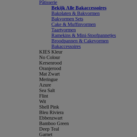
Pâtisserie
Bekijk Alle Bakaccessoires
Bakplaten & Bakvormen
Bakvormen Sets
Cake & Muffinvormen
Taartvormen
Ramekins & Mini-Stoofpannetjes
Broodpannen & Cakevormen
Bakaccessoires
KIES Kleur
No Colour
Kersenrood
Oranjerood
Mat Zwart
Meringue
Azure
Sea Salt
Flint
Wit
Shell Pink
Bleu Riviera
Ebbenzwart
Bamboo Green
Deep Teal
Garnet