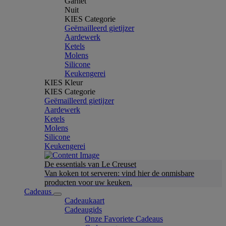
Garnet
Nuit
KIES Categorie
Geëmailleerd gietijzer
Aardewerk
Ketels
Molens
Silicone
Keukengerei
KIES Kleur
KIES Categorie
Geëmailleerd gietijzer
Aardewerk
Ketels
Molens
Silicone
Keukengerei
De essentials van Le Creuset
Van koken tot serveren: vind hier de onmisbare
producten voor uw keuken.
Cadeaus
Cadeaukaart
Cadeaugids
Onze Favoriete Cadeaus