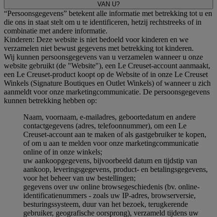
VAN U?
“Persoonsgegevens” betekent alle informatie met betrekking tot u en
die ons in staat stelt om u te identificeren, hetzij rechtstreeks of in
combinatie met andere informatie.
Kinderen: Deze website is niet bedoeld voor kinderen en we
verzamelen niet bewust gegevens met betrekking tot kinderen.
Wij kunnen persoonsgegevens van u verzamelen wanneer u onze
website gebruikt (de "Website"), een Le Creuset-account aanmaakt,
een Le Creuset-product koopt op de Website of in onze Le Creuset
Winkels (Signature Boutiques en Outlet Winkels) of wanneer u zich
aanmeldt voor onze marketingcommunicatie. De persoonsgegevens
kunnen betrekking hebben op:
Naam, voornaam, e-mailadres, geboortedatum en andere
contactgegevens (adres, telefoonnummer), om een Le
Creuset-account aan te maken of als gastgebruiker te kopen,
of om u aan te melden voor onze marketingcommunicatie
online of in onze winkels;
uw aankoopgegevens, bijvoorbeeld datum en tijdstip van
aankoop, leveringsgegevens, product- en betalingsgegevens,
voor het beheer van uw bestellingen;
gegevens over uw online browsegeschiedenis (bv. online-
identificatienummers - zoals uw IP-adres, browserversie,
besturingssysteem, duur van het bezoek, terugkerende
gebruiker, geografische oorsprong), verzameld tijdens uw