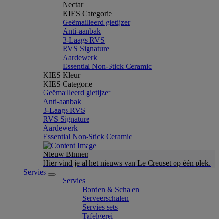
Nectar
KIES Categorie
Geëmailleerd gietijzer
Anti-aanbak
3-Laags RVS
RVS Signature
Aardewerk
Essential Non-Stick Ceramic
KIES Kleur
KIES Categorie
Geëmailleerd gietijzer
Anti-aanbak
3-Laags RVS
RVS Signature
Aardewerk
Essential Non-Stick Ceramic
Nieuw Binnen
Hier vind je al het nieuws van Le Creuset op één plek.
Servies
Servies
Borden & Schalen
Serveerschalen
Servies sets
Tafelgerei