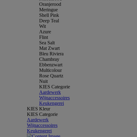
Oranjerood
Meringue
Shell Pink
Deep Teal
Wit
Azure
Flint
Sea Salt
Mat Zwart
Bleu Riviera
Chambray
Ebbenzwart
Multicolour
Rose Quartz
Nuit
KIES Categorie
Aardewerk
Wijnaccessoires
Keukengerei
KIES Kleur
KIES Categorie
Aardewerk
Wijnaccessoires
Keukengerei