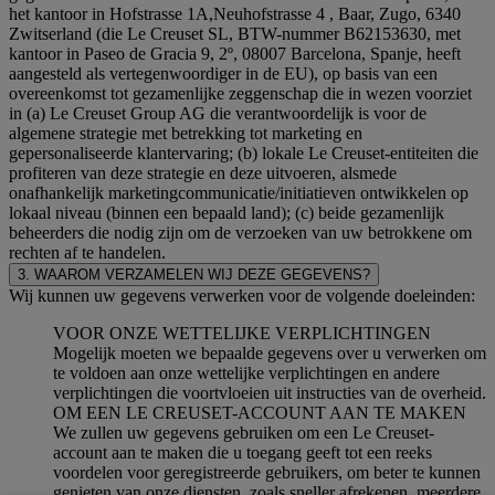
het kantoor in Hofstrasse 1A,Neuhofstrasse 4 , Baar, Zugo, 6340
Zwitserland (die Le Creuset SL, BTW-nummer B62153630, met
kantoor in Paseo de Gracia 9, 2º, 08007 Barcelona, Spanje, heeft
aangesteld als vertegenwoordiger in de EU), op basis van een
overeenkomst tot gezamenlijke zeggenschap die in wezen voorziet
in (a) Le Creuset Group AG die verantwoordelijk is voor de
algemene strategie met betrekking tot marketing en
gepersonaliseerde klantervaring; (b) lokale Le Creuset-entiteiten die
profiteren van deze strategie en deze uitvoeren, alsmede
onafhankelijk marketingcommunicatie/initiatieven ontwikkelen op
lokaal niveau (binnen een bepaald land); (c) beide gezamenlijk
beheerders die nodig zijn om de verzoeken van uw betrokkene om
rechten af te handelen.
3. WAAROM VERZAMELEN WIJ DEZE GEGEVENS?
Wij kunnen uw gegevens verwerken voor de volgende doeleinden:
VOOR ONZE WETTELIJKE VERPLICHTINGEN
Mogelijk moeten we bepaalde gegevens over u verwerken om
te voldoen aan onze wettelijke verplichtingen en andere
verplichtingen die voortvloeien uit instructies van de overheid.
OM EEN LE CREUSET-ACCOUNT AAN TE MAKEN
We zullen uw gegevens gebruiken om een Le Creuset-
account aan te maken die u toegang geeft tot een reeks
voordelen voor geregistreerde gebruikers, om beter te kunnen
genieten van onze diensten, zoals sneller afrekenen, meerdere