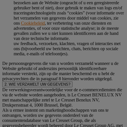
bezoeken aan de Website (ongeacht of u een geregistreerde
gebruiker bent of niet), door gebruik te maken van logs en/of
traceringstechnologieën zoals “cookies” (voor informatie over
het verzamelen van gegevens door middel van cookies, zie
ons
Cookiebeleid
, ter verbetering van onze diensten en
advertenties, of voor onze statistische analyse; in de meeste
gevallen zullen we u niet kunnen identificeren aan de hand
van deze technische informatie.
uw feedback, verzoeken, klachten, vragen of interacties met
ons (bijvoorbeeld uw berichten, chats, berichten op sociale
media, e-mails of telefoontjes).
De persoonsgegevens die van u worden verzameld wanneer u de
Website gebruikt of anderszins persoonlijk identificeerbare
informatie verstrekt, zijn op die manier beschermd en u hebt de
privacyrechten die in paragraaf 8 hieronder worden uitgelegd.
2. WIE VERZAMELT UW GEGEVENS?
De verwerkingsverantwoordelijke voor de e-commercediensten die
via de website worden aangeboden, is Le Creuset BENELUX NV
met maatschappelijke zetel te Le Creuset Benelux NV,
Drukpersstraat 4, 1000 Brussel, België.
Als u ermee instemt om marketingboodschappen van ons te
ontvangen, worden uw gegevens onderdeel van de
consumentendatabase van Le Creuset Group, die als
gegevensbeheerder wordt beheerd door Le Creuset Group AG, met