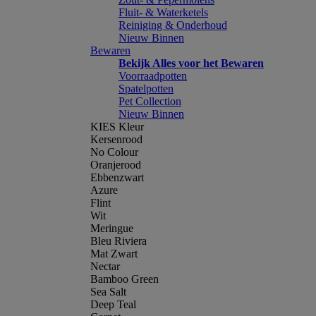
Fluit- & Waterketels
Reiniging & Onderhoud
Nieuw Binnen
Bewaren
Bekijk Alles voor het Bewaren
Voorraadpotten
Spatelpotten
Pet Collection
Nieuw Binnen
KIES Kleur
Kersenrood
No Colour
Oranjerood
Ebbenzwart
Azure
Flint
Wit
Meringue
Bleu Riviera
Mat Zwart
Nectar
Bamboo Green
Sea Salt
Deep Teal