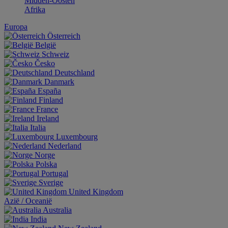
Midden-Oosten
Afrika
Europa
Österreich
België
Schweiz
Česko
Deutschland
Danmark
España
Finland
France
Ireland
Italia
Luxembourg
Nederland
Norge
Polska
Portugal
Sverige
United Kingdom
Aziё / Oceaniё
Australia
India