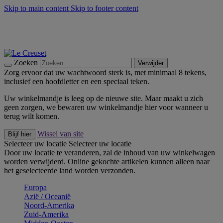
Skip to main content
Skip to footer content
Zomerse buitenmomenten met de BBQ Outdoor Collectie &
Thyme -
Shop Nu
De essentials van Le Creuset -
Ontdek Nu
Nieuwsbrieven: Registreer en bespaar 10%! -
Schrijf je nu in
Zoeken
Verwijder
Zorg ervoor dat uw wachtwoord sterk is, met minimaal 8 tekens,
inclusief een hoofdletter en een speciaal teken.
Uw winkelmandje is leeg op de nieuwe site. Maar maakt u zich
geen zorgen, we bewaren uw winkelmandje hier voor wanneer u
terug wilt komen.
Wissel van site
Blijf hier
Selecteer uw locatie
Selecteer uw locatie
Door uw locatie te veranderen, zal de inhoud van uw winkelwagen
worden verwijderd. Online gekochte artikelen kunnen alleen naar
het geselecteerde land worden verzonden.
Europa
Aziё / Oceaniё
Noord-Amerika
Zuid-Amerika