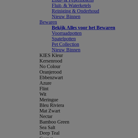
Fluit- & Waterketels
Reiniging & Onderhoud
Nieuw Binnen
Bewaren
Bekijk Alles voor het Bewaren
Voorraadpotten
Spatelpotten
Pet Collection
Nieuw Binnen
KIES Kleur
Kersenrood
No Colour
Oranjerood
Ebbenzwart
Azure
Flint
Wit
Meringue
Bleu Riviera
Mat Zwart
Nectar
Bamboo Green
Sea Salt
Deep Teal