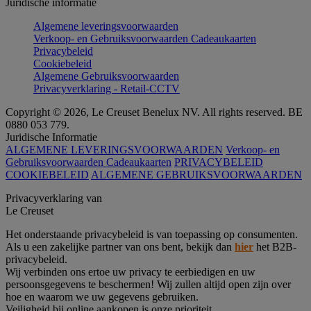
Juridische informatie
Algemene leveringsvoorwaarden
Verkoop- en Gebruiksvoorwaarden Cadeaukaarten
Privacybeleid
Cookiebeleid
Algemene Gebruiksvoorwaarden
Privacyverklaring - Retail-CCTV
Copyright © 2026, Le Creuset Benelux NV. All rights reserved. BE
0880 053 779.
Juridische Informatie
ALGEMENE LEVERINGSVOORWAARDEN
Verkoop- en
Gebruiksvoorwaarden Cadeaukaarten
PRIVACYBELEID
COOKIEBELEID
ALGEMENE GEBRUIKSVOORWAARDEN
Privacyverklaring van
Le Creuset
Het onderstaande privacybeleid is van toepassing op consumenten.
Als u een zakelijke partner van ons bent, bekijk dan
hier
het B2B-
privacybeleid.
Wij verbinden ons ertoe uw privacy te eerbiedigen en uw
persoonsgegevens te beschermen! Wij zullen altijd open zijn over
hoe en waarom we uw gegevens gebruiken.
Veiligheid bij online aankopen is onze prioriteit