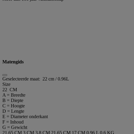
Matengids
Geselecteerde maat:
22 cm / 0.96L
Size
22 CM
A = Breedte
B = Diepte
C = Hoogte
D = Lengte
E = Diameter onderkant
F = Inhoud
G = Gewicht
21.65 CM
3 CM
3.8 CM
21.65 CM
17 CM
0.96 L
0.6 KG