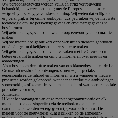
Uw persoonsgegevens worden veilig en strikt vertrouwelijk
behandeld, in overeenstemming met de Europese en nationale
wetgeving inzake gegevensbescherming. Wij weten dat veiligheid
erg belangrijk is bij online aankopen, dus gebruiken wij de nieuwste
technologie om uw persoonsgegevens en creditcardgegevens te
beschermen.
Wij gebruiken gegevens om uw aankoop eenvoudig en op maat te
maken
Wij analyseren hoe gebruikers onze website en diensten gebruiken
om de dingen makkelijker en interessanter te maken.
Wij gebruiken gegevens om van het koken met Le Creuset een
betere ervaring te maken en om u te informeren over nieuws en
aanbiedingen
Als u beslist om deel uit te maken van ons klantenbestand en de Le
Creuset-nieuwsbrief te ontvangen, sturen wij u speciale,
gepersonaliseerde inhoud en informeren wij u wanneer er nieuwe
producten worden gelanceerd, wanneer er exclusieve aanbiedingen,
showcooking- of komende evenementen zijn, of wanneer er speciale
promoties voor u zijn.
Afmelden:
U kunt het ontvangen van onze marketingcommunicatie op elk
moment kosteloos stopzetten via de methoden die bij de
communicatie worden weergegeven (bijvoorbeeld om u af te
melden voor de nieuwsbrief kunt u klikken op de afmeldlink
onderaan elke e-mail). Als u een van onze marketingactiviteiten wilt