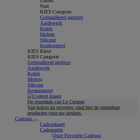
Garnet
Nuit
KIES Categorie
Geëmailleerd gietijzer
Aardewerk
Ketels
Molens
Silicone
Keukengerei
KIES Kleur
KIES Categorie
Geëmailleerd gietijzer
Aardewerk
Ketels
Molens
Silicone
Keukengerei
De essentials van Le Creuset
Van koken tot serveren: vind hier de onmisbare
producten voor uw keuken.
Cadeaus
Cadeaukaart
Cadeaugids
Onze Favoriete Cadeaus