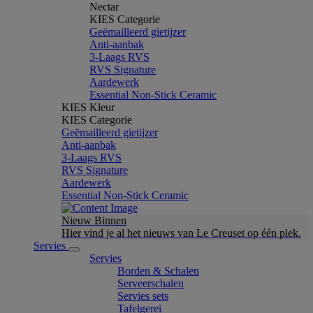
Nectar
KIES Categorie
Geëmailleerd gietijzer
Anti-aanbak
3-Laags RVS
RVS Signature
Aardewerk
Essential Non-Stick Ceramic
KIES Kleur
KIES Categorie
Geëmailleerd gietijzer
Anti-aanbak
3-Laags RVS
RVS Signature
Aardewerk
Essential Non-Stick Ceramic
Nieuw Binnen
Hier vind je al het nieuws van Le Creuset op één plek.
Servies
Servies
Borden & Schalen
Serveerschalen
Servies sets
Tafelgerei