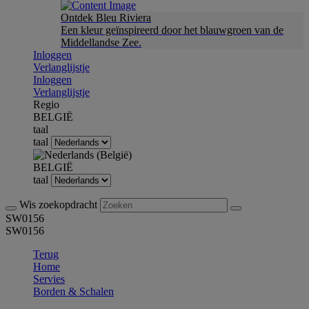
Ontdek Bleu Riviera
Een kleur geïnspireerd door het blauwgroen van de
Middellandse Zee.
Inloggen
Verlanglijstje
Inloggen
Verlanglijstje
Regio
BELGIË
taal
taal
BELGIË
taal
Wis zoekopdracht
SW0156
SW0156
Terug
Home
Servies
Borden & Schalen