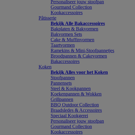
Personaliseer jouw stoofpan
Gourmand Collection
Kookaccessoires
Pâtisserie
Bekijk Alle Bakaccessoires
Bakplaten & Bakvormen
Bakvormen Sets
Cake & Muffinvormen
Taartvormen
Ramekins & Mini-Stoofpannetjes
Broodpannen & Cakevormen
Bakaccessoires
Koken
Bekijk Alles voor het Koken
Stoofpannen
Pannensets
Steel & Kookpannen
Koekenpannen & Wokken
Grillpannen
BBQ Outdoor Collection
Braadsledes & Accessoires
Speciaal Kookgerei
Personaliseer jouw stoofpan
Gourmand Collection
Kookaccessoires