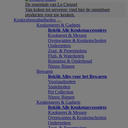
De essentials van Le Creuset
Van koken tot serveren: vind hier de onmisbare
producten voor uw keuken.
Keukenbenodigdheden
Keukengerei & Gadgets
Bekijk Alle Keukenaccessoires
Kookgerei & Messen
Ovenwanten & Keukenschorten
Onderzetters
Zout- & Pepermolens
Fluit- & Waterketels
Reiniging & Onderhoud
Nieuw Binnen
Bewaren
Bekijk Alles voor het Bewaren
Voorraadpotten
Spatelpotten
Pet Collection
Nieuw Binnen
Keukengerei & Gadgets
Bekijk Alle Keukenaccessoires
Kookgerei & Messen
Ovenwanten & Keukenschorten
Onderzetters
Zout- & Pepermolens