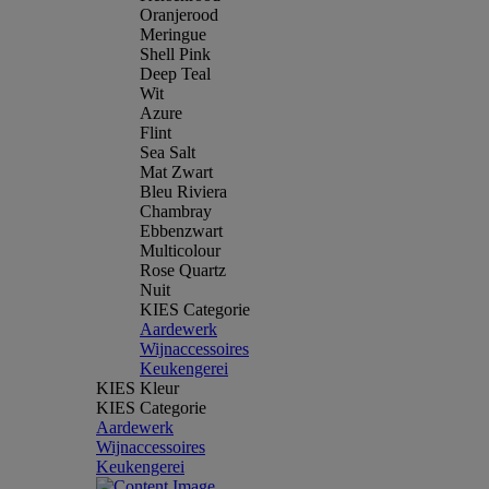
Oranjerood
Meringue
Shell Pink
Deep Teal
Wit
Azure
Flint
Sea Salt
Mat Zwart
Bleu Riviera
Chambray
Ebbenzwart
Multicolour
Rose Quartz
Nuit
KIES Categorie
Aardewerk
Wijnaccessoires
Keukengerei
KIES Kleur
KIES Categorie
Aardewerk
Wijnaccessoires
Keukengerei