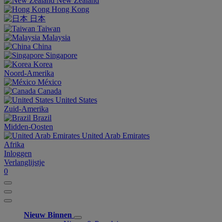
New Zealand
Hong Kong
日本
Taiwan
Malaysia
China
Singapore
Korea
Noord-Amerika
México
Canada
United States
Zuid-Amerika
Brazil
Midden-Oosten
United Arab Emirates
Afrika
Inloggen
Verlanglijstje
0
Nieuw Binnen