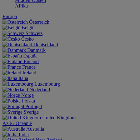
Midden-Oosten
Afrika
Europa
Österreich
België
Schweiz
Česko
Deutschland
Danmark
España
Finland
France
Ireland
Italia
Luxembourg
Nederland
Norge
Polska
Portugal
Sverige
United Kingdom
Aziё / Oceaniё
Australia
India