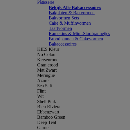
Pâtisserie
Bekijk Alle Bakaccessoires
Bakplaten & Bakvormen
Bakvormen Sets
Cake & Muffinvormen
Taartvormen
Ramekins & Mini-Stoofpannetjes
Broodpannen & Cakevormen
Bakaccessoires
KIES Kleur
No Colour
Kersenrood
Oranjerood
Mat Zwart
Meringue
Azure
Sea Salt
Flint
Wit
Shell Pink
Bleu Riviera
Ebbenzwart
Bamboo Green
Deep Teal
Garnet