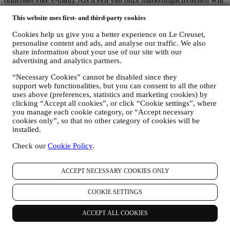
stopzetten, kunt u in ieder geval een e-mail sturen naar
.
Uw
afmelding zal zo snel mogelijk worden verwerkt, maar in sommige
This website uses first- and third-party cookies
omstandigheden kunt u nog enkele berichten ontvangen totdat de
Cookies help us give you a better experience on Le Creuset,
afmelding volledig is verwerkt.
personalise content and ads, and analyse our traffic. We also
Uw gegevens zijn onder uw controle
share information about your use of our site with our
Vergeet niet dat u de controle hebt over uw gegevens en dat u uw
advertising and analytics partners.
voorkeuren te allen tijde kunt beheren. U kunt erop rekenen dat wij
uw gegevens nooit zonder uw toestemming aan derden zullen
“Necessary Cookies” cannot be disabled since they
doorgeven voor hun eigen marketingdoeleinden. Voor informatie of
support web functionalities, but you can consent to all the other
om uw privacyrechten uit te oefenen, kunt u ons mailen op
uses above (preferences, statistics and marketing cookies) by
privacy@lecreuset.com
om ons te laten weten waar wij u mee van
clicking “Accept all cookies”, or click “Cookie settings”, where
dienst kunnen zijn en wij zullen tijdig reageren.
you manage each cookie category, or “Accept necessary
Volledige Privacyverklaring van Le Creuset
cookies only”, so that no other category of cookies will be
Le Creuset verbindt zich ertoe uw persoonsgegevens en uw privacy
installed.
te beschermen en in deze verklaring wordt uitgelegd hoe wij uw
Check our
Cookie Policy
.
persoonsgegevens verzamelen en verwerken in overeenstemming
met de EU-wetgeving inzake gegevensbescherming (met inbegrip
van de EU Algemene Verordening Gegevensbescherming
ACCEPT NECESSARY COOKIES ONLY
2016/679) en de wet inzake gegevensbescherming die van
toepassing is in uw land, gebied of locatie (de
COOKIE SETTINGS
"Gegevensbeschermingswetten").
1. WANNEER EN WELK SOORT GEGEVENS VERZAMELEN WIJ
VAN U?
ACCEPT ALL COOKIES
“Persoonsgegevens” betekent alle informatie met betrekking tot u en