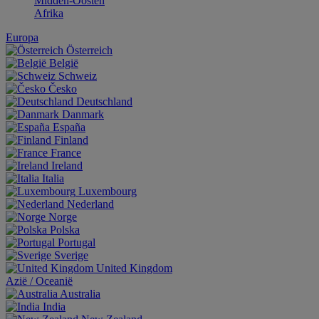
Midden-Oosten
Afrika
Europa
Österreich
België
Schweiz
Česko
Deutschland
Danmark
España
Finland
France
Ireland
Italia
Luxembourg
Nederland
Norge
Polska
Portugal
Sverige
United Kingdom
Aziё / Oceaniё
Australia
India