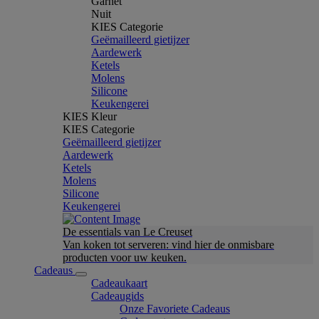
Garnet
Nuit
KIES Categorie
Geëmailleerd gietijzer
Aardewerk
Ketels
Molens
Silicone
Keukengerei
KIES Kleur
KIES Categorie
Geëmailleerd gietijzer
Aardewerk
Ketels
Molens
Silicone
Keukengerei
De essentials van Le Creuset
Van koken tot serveren: vind hier de onmisbare
producten voor uw keuken.
Cadeaus
Cadeaukaart
Cadeaugids
Onze Favoriete Cadeaus