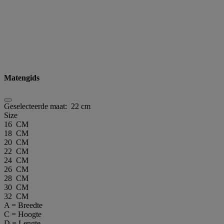
Matengids
Geselecteerde maat:
22 cm
Size
16 CM
18 CM
20 CM
22 CM
24 CM
26 CM
28 CM
30 CM
32 CM
A = Breedte
C = Hoogte
D = Lengte