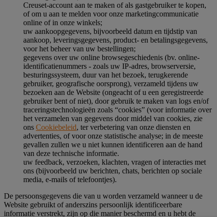
Creuset-account aan te maken of als gastgebruiker te kopen,
of om u aan te melden voor onze marketingcommunicatie
online of in onze winkels;
uw aankoopgegevens, bijvoorbeeld datum en tijdstip van
aankoop, leveringsgegevens, product- en betalingsgegevens,
voor het beheer van uw bestellingen;
gegevens over uw online browsegeschiedenis (bv. online-
identificatienummers - zoals uw IP-adres, browserversie,
besturingssysteem, duur van het bezoek, terugkerende
gebruiker, geografische oorsprong), verzameld tijdens uw
bezoeken aan de Website (ongeacht of u een geregistreerde
gebruiker bent of niet), door gebruik te maken van logs en/of
traceringstechnologieën zoals “cookies” (voor informatie over
het verzamelen van gegevens door middel van cookies, zie
ons
Cookiebeleid
, ter verbetering van onze diensten en
advertenties, of voor onze statistische analyse; in de meeste
gevallen zullen we u niet kunnen identificeren aan de hand
van deze technische informatie.
uw feedback, verzoeken, klachten, vragen of interacties met
ons (bijvoorbeeld uw berichten, chats, berichten op sociale
media, e-mails of telefoontjes).
De persoonsgegevens die van u worden verzameld wanneer u de
Website gebruikt of anderszins persoonlijk identificeerbare
informatie verstrekt, zijn op die manier beschermd en u hebt de