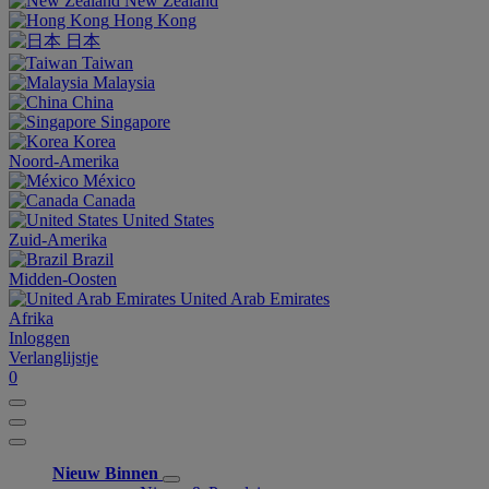
New Zealand
Hong Kong
日本
Taiwan
Malaysia
China
Singapore
Korea
Noord-Amerika
México
Canada
United States
Zuid-Amerika
Brazil
Midden-Oosten
United Arab Emirates
Afrika
Inloggen
Verlanglijstje
0
Nieuw Binnen