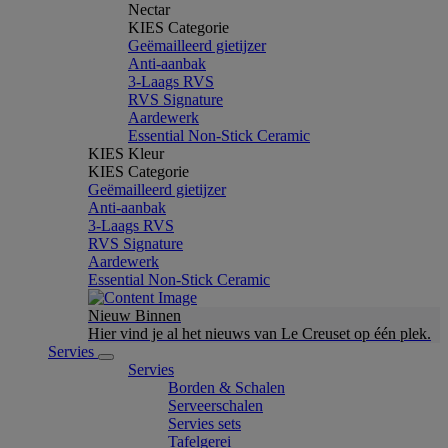
Nectar
KIES Categorie
Geëmailleerd gietijzer
Anti-aanbak
3-Laags RVS
RVS Signature
Aardewerk
Essential Non-Stick Ceramic
KIES Kleur
KIES Categorie
Geëmailleerd gietijzer
Anti-aanbak
3-Laags RVS
RVS Signature
Aardewerk
Essential Non-Stick Ceramic
Nieuw Binnen
Hier vind je al het nieuws van Le Creuset op één plek.
Servies
Servies
Borden & Schalen
Serveerschalen
Servies sets
Tafelgerei