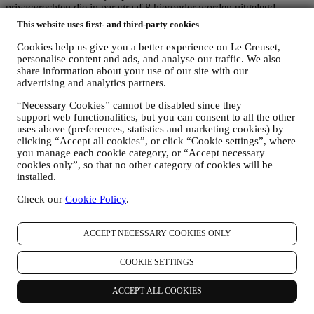
privacyrechten die in paragraaf 8 hieronder worden uitgelegd.
2. WIE VERZAMELT UW GEGEVENS?
This website uses first- and third-party cookies
De verwerkingsverantwoordelijke voor de e-commercediensten die
via de website worden aangeboden, is Le Creuset BENELUX NV
Cookies help us give you a better experience on Le Creuset,
personalise content and ads, and analyse our traffic. We also
met maatschappelijke zetel te Le Creuset Benelux NV,
share information about your use of our site with our
Drukpersstraat 4, 1000 Brussel, België.
advertising and analytics partners.
Als u ermee instemt om marketingboodschappen van ons te
ontvangen, worden uw gegevens onderdeel van de
“Necessary Cookies” cannot be disabled since they
consumentendatabase van Le Creuset Group, die als
support web functionalities, but you can consent to all the other
gegevensbeheerder wordt beheerd door Le Creuset Group AG, met
uses above (preferences, statistics and marketing cookies) by
het kantoor in Hofstrasse 1A,Neuhofstrasse 4 , Baar, Zugo, 6340
clicking “Accept all cookies”, or click “Cookie settings”, where
Zwitserland (die Le Creuset SL, BTW-nummer B62153630, met
you manage each cookie category, or “Accept necessary
kantoor in Paseo de Gracia 9, 2º, 08007 Barcelona, Spanje, heeft
cookies only”, so that no other category of cookies will be
aangesteld als vertegenwoordiger in de EU), op basis van een
installed.
overeenkomst tot gezamenlijke zeggenschap die in wezen voorziet
in (a) Le Creuset Group AG die verantwoordelijk is voor de
Check our
Cookie Policy
.
algemene strategie met betrekking tot marketing en
gepersonaliseerde klantervaring; (b) lokale Le Creuset-entiteiten die
ACCEPT NECESSARY COOKIES ONLY
profiteren van deze strategie en deze uitvoeren, alsmede
onafhankelijk marketingcommunicatie/initiatieven ontwikkelen op
lokaal niveau (binnen een bepaald land); (c) beide gezamenlijk
COOKIE SETTINGS
beheerders die nodig zijn om de verzoeken van uw betrokkene om
rechten af te handelen.
ACCEPT ALL COOKIES
3. WAAROM VERZAMELEN WIJ DEZE GEGEVENS?