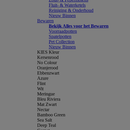
Fluit- & Waterketels
Reiniging & Onderhoud
Nieuw Binnen
Bewaren
Bekijk Alles voor het Bewaren
Voorraadpotten
Spatelpotten
Pet Collection
Nieuw Binnen
KIES Kleur
Kersenrood
No Colour
Oranjerood
Ebbenzwart
Azure
Flint
Wit
Meringue
Bleu Riviera
Mat Zwart
Nectar
Bamboo Green
Sea Salt
Deep Teal