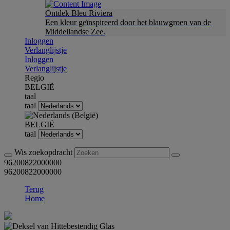
Ontdek Bleu Riviera
Een kleur geïnspireerd door het blauwgroen van de
Middellandse Zee.
Inloggen
Verlanglijstje
Inloggen
Verlanglijstje
Regio
BELGIË
taal
taal
BELGIË
taal
Wis zoekopdracht
96200822000000
96200822000000
Terug
Home