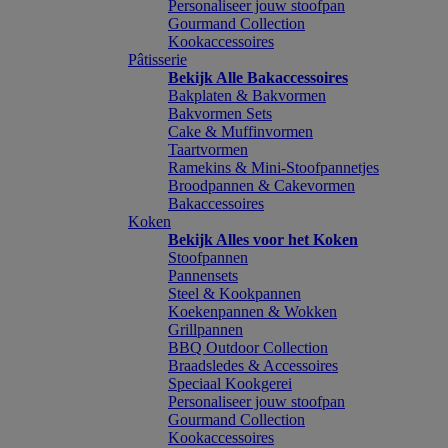
Personaliseer jouw stoofpan
Gourmand Collection
Kookaccessoires
Pâtisserie
Bekijk Alle Bakaccessoires
Bakplaten & Bakvormen
Bakvormen Sets
Cake & Muffinvormen
Taartvormen
Ramekins & Mini-Stoofpannetjes
Broodpannen & Cakevormen
Bakaccessoires
Koken
Bekijk Alles voor het Koken
Stoofpannen
Pannensets
Steel & Kookpannen
Koekenpannen & Wokken
Grillpannen
BBQ Outdoor Collection
Braadsledes & Accessoires
Speciaal Kookgerei
Personaliseer jouw stoofpan
Gourmand Collection
Kookaccessoires