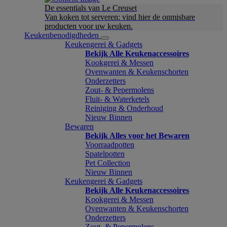
De essentials van Le Creuset
Van koken tot serveren: vind hier de onmisbare
producten voor uw keuken.
Keukenbenodigdheden
Keukengerei & Gadgets
Bekijk Alle Keukenaccessoires
Kookgerei & Messen
Ovenwanten & Keukenschorten
Onderzetters
Zout- & Pepermolens
Fluit- & Waterketels
Reiniging & Onderhoud
Nieuw Binnen
Bewaren
Bekijk Alles voor het Bewaren
Voorraadpotten
Spatelpotten
Pet Collection
Nieuw Binnen
Keukengerei & Gadgets
Bekijk Alle Keukenaccessoires
Kookgerei & Messen
Ovenwanten & Keukenschorten
Onderzetters
Zout- & Pepermolens