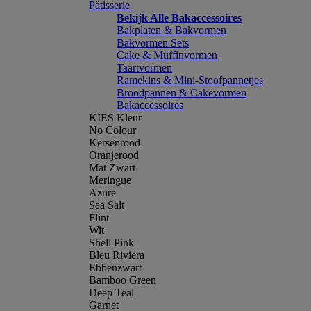
Pâtisserie
Bekijk Alle Bakaccessoires
Bakplaten & Bakvormen
Bakvormen Sets
Cake & Muffinvormen
Taartvormen
Ramekins & Mini-Stoofpannetjes
Broodpannen & Cakevormen
Bakaccessoires
KIES Kleur
No Colour
Kersenrood
Oranjerood
Mat Zwart
Meringue
Azure
Sea Salt
Flint
Wit
Shell Pink
Bleu Riviera
Ebbenzwart
Bamboo Green
Deep Teal
Garnet