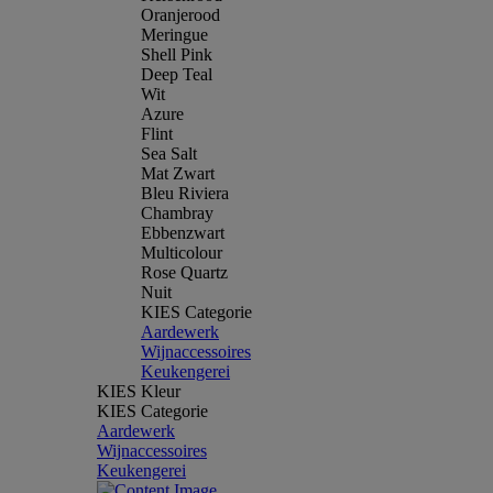
Oranjerood
Meringue
Shell Pink
Deep Teal
Wit
Azure
Flint
Sea Salt
Mat Zwart
Bleu Riviera
Chambray
Ebbenzwart
Multicolour
Rose Quartz
Nuit
KIES Categorie
Aardewerk
Wijnaccessoires
Keukengerei
KIES Kleur
KIES Categorie
Aardewerk
Wijnaccessoires
Keukengerei