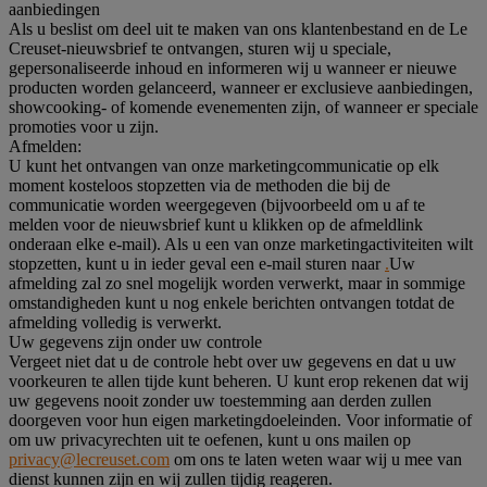
aanbiedingen
Als u beslist om deel uit te maken van ons klantenbestand en de Le
Creuset-nieuwsbrief te ontvangen, sturen wij u speciale,
gepersonaliseerde inhoud en informeren wij u wanneer er nieuwe
producten worden gelanceerd, wanneer er exclusieve aanbiedingen,
showcooking- of komende evenementen zijn, of wanneer er speciale
promoties voor u zijn.
Afmelden:
U kunt het ontvangen van onze marketingcommunicatie op elk
moment kosteloos stopzetten via de methoden die bij de
communicatie worden weergegeven (bijvoorbeeld om u af te
melden voor de nieuwsbrief kunt u klikken op de afmeldlink
onderaan elke e-mail). Als u een van onze marketingactiviteiten wilt
stopzetten, kunt u in ieder geval een e-mail sturen naar
.
Uw
afmelding zal zo snel mogelijk worden verwerkt, maar in sommige
omstandigheden kunt u nog enkele berichten ontvangen totdat de
afmelding volledig is verwerkt.
Uw gegevens zijn onder uw controle
Vergeet niet dat u de controle hebt over uw gegevens en dat u uw
voorkeuren te allen tijde kunt beheren. U kunt erop rekenen dat wij
uw gegevens nooit zonder uw toestemming aan derden zullen
doorgeven voor hun eigen marketingdoeleinden. Voor informatie of
om uw privacyrechten uit te oefenen, kunt u ons mailen op
privacy@lecreuset.com
om ons te laten weten waar wij u mee van
dienst kunnen zijn en wij zullen tijdig reageren.