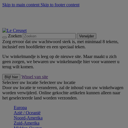
Skip to main content
Skip to footer content
Zomerse buitenmomenten met de BBQ Outdoor Collectie &
Thyme -
Shop Nu
De essentials van Le Creuset -
Ontdek Nu
Nieuwsbrieven: Registreer en bespaar 10%! -
Schrijf je nu in
Zoeken
Verwijder
Zorg ervoor dat uw wachtwoord sterk is, met minimaal 8 tekens,
inclusief een hoofdletter en een speciaal teken.
Uw winkelmandje is leeg op de nieuwe site. Maar maakt u zich
geen zorgen, we bewaren uw winkelmandje hier voor wanneer u
terug wilt komen.
Wissel van site
Blijf hier
Selecteer uw locatie
Selecteer uw locatie
Door uw locatie te veranderen, zal de inhoud van uw winkelwagen
worden verwijderd. Online gekochte artikelen kunnen alleen naar
het geselecteerde land worden verzonden.
Europa
Aziё / Oceaniё
Noord-Amerika
Zuid-Amerika