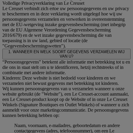
Volledige Privacyverklaring van Le Creuset
Le Creuset verbindt zich ertoe uw persoonsgegevens en uw privacy
te beschermen en in deze verklaring wordt uitgelegd hoe wij uw
persoonsgegevens verzamelen en verwerken in overeenstemming
met de EU-wetgeving inzake gegevensbescherming (met inbegrip
van de EU Algemene Verordening Gegevensbescherming
2016/679) en de wet inzake gegevensbescherming die van
toepassing is in uw land, gebied of locatie (de
"Gegevensbeschermingswetten").
1. WANNEER EN WELK SOORT GEGEVENS VERZAMELEN WIJ
VAN U?
“Persoonsgegevens” betekent alle informatie met betrekking tot u en
die ons in staat stelt om u te identificeren, hetzij rechtstreeks of in
combinatie met andere informatie.
Kinderen: Deze website is niet bedoeld voor kinderen en we
verzamelen niet bewust gegevens met betrekking tot kinderen.
Wij kunnen persoonsgegevens van u verzamelen wanneer u onze
website gebruikt (de "Website"), een Le Creuset-account aanmaakt,
een Le Creuset-product koopt op de Website of in onze Le Creuset
Winkels (Signature Boutiques en Outlet Winkels) of wanneer u zich
aanmeldt voor onze marketingcommunicatie. De persoonsgegevens
kunnen betrekking hebben op:
Naam, voornaam, e-mailadres, geboortedatum en andere
contactgegevens (adres, telefoonnummer), om een Le