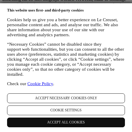
omstandigheden kunt u nog enkele berichten ontvangen totdat de
afmelding volledig is verwerkt.
This website uses first- and third-party cookies
Uw gegevens zijn onder uw controle
Cookies help us give you a better experience on Le Creuset,
Vergeet niet dat u de controle hebt over uw gegevens en dat u uw
personalise content and ads, and analyse our traffic. We also
voorkeuren te allen tijde kunt beheren. U kunt erop rekenen dat wij
share information about your use of our site with our
uw gegevens nooit zonder uw toestemming aan derden zullen
advertising and analytics partners.
doorgeven voor hun eigen marketingdoeleinden. Voor informatie of
om uw privacyrechten uit te oefenen, kunt u ons mailen op
“Necessary Cookies” cannot be disabled since they
privacy@lecreuset.com
om ons te laten weten waar wij u mee van
support web functionalities, but you can consent to all the other
dienst kunnen zijn en wij zullen tijdig reageren.
uses above (preferences, statistics and marketing cookies) by
Volledige Privacyverklaring van Le Creuset
clicking “Accept all cookies”, or click “Cookie settings”, where
Le Creuset verbindt zich ertoe uw persoonsgegevens en uw privacy
you manage each cookie category, or “Accept necessary
te beschermen en in deze verklaring wordt uitgelegd hoe wij uw
cookies only”, so that no other category of cookies will be
persoonsgegevens verzamelen en verwerken in overeenstemming
installed.
met de EU-wetgeving inzake gegevensbescherming (met inbegrip
Check our
Cookie Policy
.
van de EU Algemene Verordening Gegevensbescherming
2016/679) en de wet inzake gegevensbescherming die van
toepassing is in uw land, gebied of locatie (de
ACCEPT NECESSARY COOKIES ONLY
"Gegevensbeschermingswetten").
1. WANNEER EN WELK SOORT GEGEVENS VERZAMELEN WIJ
VAN U?
COOKIE SETTINGS
“Persoonsgegevens” betekent alle informatie met betrekking tot u en
die ons in staat stelt om u te identificeren, hetzij rechtstreeks of in
ACCEPT ALL COOKIES
combinatie met andere informatie.
Kinderen: Deze website is niet bedoeld voor kinderen en we