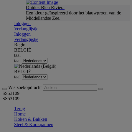
Ontdek Bleu Riviera
Een kleur geïnspireerd door het blauwgroen van de
Middellandse Zee.
Inloggen
Verlanglijstje
Inloggen
Verlanglijstje
Regio
BELGIË
taal
taal
BELGIË
taal
Wis zoekopdracht
SS53109
SS53109
Terug
Home
Koken & Bakken
Steel & Kookpannen