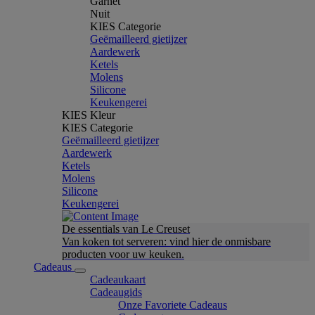
Garnet
Nuit
KIES Categorie
Geëmailleerd gietijzer
Aardewerk
Ketels
Molens
Silicone
Keukengerei
KIES Kleur
KIES Categorie
Geëmailleerd gietijzer
Aardewerk
Ketels
Molens
Silicone
Keukengerei
De essentials van Le Creuset
Van koken tot serveren: vind hier de onmisbare
producten voor uw keuken.
Cadeaus
Cadeaukaart
Cadeaugids
Onze Favoriete Cadeaus