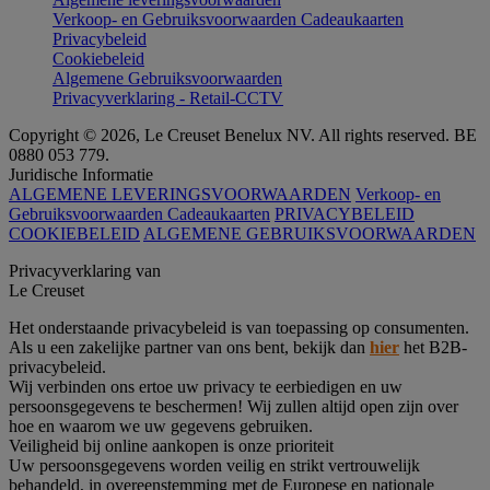
Verkoop- en Gebruiksvoorwaarden Cadeaukaarten
Privacybeleid
Cookiebeleid
Algemene Gebruiksvoorwaarden
Privacyverklaring - Retail-CCTV
Copyright © 2026, Le Creuset Benelux NV. All rights reserved. BE
0880 053 779.
Juridische Informatie
ALGEMENE LEVERINGSVOORWAARDEN
Verkoop- en
Gebruiksvoorwaarden Cadeaukaarten
PRIVACYBELEID
COOKIEBELEID
ALGEMENE GEBRUIKSVOORWAARDEN
Privacyverklaring van
Le Creuset
Het onderstaande privacybeleid is van toepassing op consumenten.
Als u een zakelijke partner van ons bent, bekijk dan
hier
het B2B-
privacybeleid.
Wij verbinden ons ertoe uw privacy te eerbiedigen en uw
persoonsgegevens te beschermen! Wij zullen altijd open zijn over
hoe en waarom we uw gegevens gebruiken.
Veiligheid bij online aankopen is onze prioriteit
Uw persoonsgegevens worden veilig en strikt vertrouwelijk
behandeld, in overeenstemming met de Europese en nationale