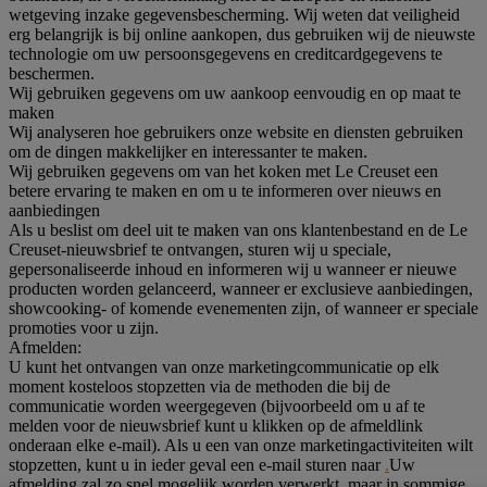
wetgeving inzake gegevensbescherming. Wij weten dat veiligheid
erg belangrijk is bij online aankopen, dus gebruiken wij de nieuwste
technologie om uw persoonsgegevens en creditcardgegevens te
beschermen.
Wij gebruiken gegevens om uw aankoop eenvoudig en op maat te
maken
Wij analyseren hoe gebruikers onze website en diensten gebruiken
om de dingen makkelijker en interessanter te maken.
Wij gebruiken gegevens om van het koken met Le Creuset een
betere ervaring te maken en om u te informeren over nieuws en
aanbiedingen
Als u beslist om deel uit te maken van ons klantenbestand en de Le
Creuset-nieuwsbrief te ontvangen, sturen wij u speciale,
gepersonaliseerde inhoud en informeren wij u wanneer er nieuwe
producten worden gelanceerd, wanneer er exclusieve aanbiedingen,
showcooking- of komende evenementen zijn, of wanneer er speciale
promoties voor u zijn.
Afmelden:
U kunt het ontvangen van onze marketingcommunicatie op elk
moment kosteloos stopzetten via de methoden die bij de
communicatie worden weergegeven (bijvoorbeeld om u af te
melden voor de nieuwsbrief kunt u klikken op de afmeldlink
onderaan elke e-mail). Als u een van onze marketingactiviteiten wilt
stopzetten, kunt u in ieder geval een e-mail sturen naar
.
Uw
afmelding zal zo snel mogelijk worden verwerkt, maar in sommige