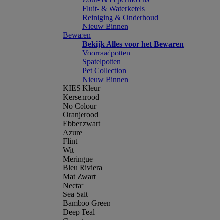
Fluit- & Waterketels
Reiniging & Onderhoud
Nieuw Binnen
Bewaren
Bekijk Alles voor het Bewaren
Voorraadpotten
Spatelpotten
Pet Collection
Nieuw Binnen
KIES Kleur
Kersenrood
No Colour
Oranjerood
Ebbenzwart
Azure
Flint
Wit
Meringue
Bleu Riviera
Mat Zwart
Nectar
Sea Salt
Bamboo Green
Deep Teal