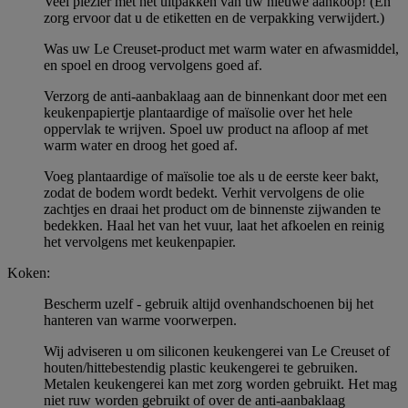
Veel plezier met het uitpakken van uw nieuwe aankoop! (En
zorg ervoor dat u de etiketten en de verpakking verwijdert.)
Was uw Le Creuset-product met warm water en afwasmiddel,
en spoel en droog vervolgens goed af.
Verzorg de anti-aanbaklaag aan de binnenkant door met een
keukenpapiertje plantaardige of maïsolie over het hele
oppervlak te wrijven. Spoel uw product na afloop af met
warm water en droog het goed af.
Voeg plantaardige of maïsolie toe als u de eerste keer bakt,
zodat de bodem wordt bedekt. Verhit vervolgens de olie
zachtjes en draai het product om de binnenste zijwanden te
bedekken. Haal het van het vuur, laat het afkoelen en reinig
het vervolgens met keukenpapier.
Koken:
Bescherm uzelf - gebruik altijd ovenhandschoenen bij het
hanteren van warme voorwerpen.
Wij adviseren u om siliconen keukengerei van Le Creuset of
houten/hittebestendig plastic keukengerei te gebruiken.
Metalen keukengerei kan met zorg worden gebruikt. Het mag
niet ruw worden gebruikt of over de anti-aanbaklaag