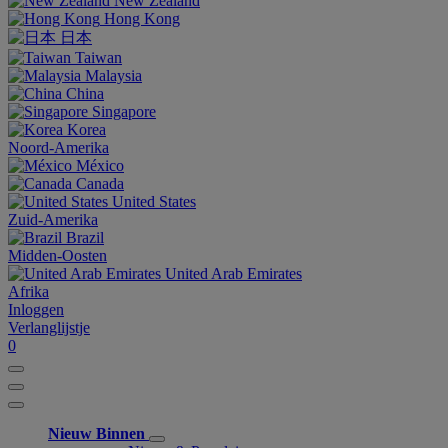
New Zealand
Hong Kong
日本
Taiwan
Malaysia
China
Singapore
Korea
Noord-Amerika
México
Canada
United States
Zuid-Amerika
Brazil
Midden-Oosten
United Arab Emirates
Afrika
Inloggen
Verlanglijstje
0
Nieuw Binnen