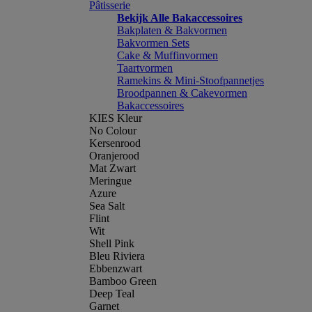
Pâtisserie
Bekijk Alle Bakaccessoires
Bakplaten & Bakvormen
Bakvormen Sets
Cake & Muffinvormen
Taartvormen
Ramekins & Mini-Stoofpannetjes
Broodpannen & Cakevormen
Bakaccessoires
KIES Kleur
No Colour
Kersenrood
Oranjerood
Mat Zwart
Meringue
Azure
Sea Salt
Flint
Wit
Shell Pink
Bleu Riviera
Ebbenzwart
Bamboo Green
Deep Teal
Garnet