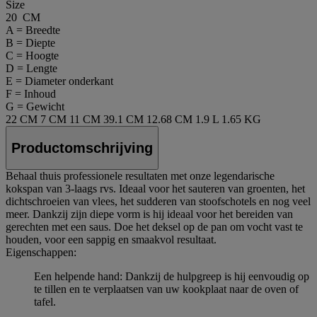
Size
20 CM
A = Breedte
B = Diepte
C = Hoogte
D = Lengte
E = Diameter onderkant
F = Inhoud
G = Gewicht
22 CM
7 CM
11 CM
39.1 CM
12.68 CM
1.9 L
1.65 KG
Productomschrijving
Behaal thuis professionele resultaten met onze legendarische
kokspan van 3-laags rvs. Ideaal voor het sauteren van groenten, het
dichtschroeien van vlees, het sudderen van stoofschotels en nog veel
meer. Dankzij zijn diepe vorm is hij ideaal voor het bereiden van
gerechten met een saus. Doe het deksel op de pan om vocht vast te
houden, voor een sappig en smaakvol resultaat.
Eigenschappen:
Een helpende hand: Dankzij de hulpgreep is hij eenvoudig op
te tillen en te verplaatsen van uw kookplaat naar de oven of
tafel.