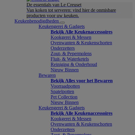
De essentials van Le Creuset
Van koken tot serveren: vind hier de onmisbare
producten voor uw keuken.
Keukenbenodigdheden
Keukengerei & Gadgets
Bekijk Alle Keukenaccessoires
Kookgerei & Messen
Ovenwanten & Keukenschorten
Onderzetters
Zout- & Pepermolens
Fluit- & Waterketels
Reiniging & Onderhoud
Nieuw Binnen
Bewaren
Bekijk Alles voor het Bewaren
Voorraadpotten
Spatelpotten
Pet Collection
Nieuw Binnen
Keukengerei & Gadgets
Bekijk Alle Keukenaccessoires
Kookgerei & Messen
Ovenwanten & Keukenschorten
Onderzetters
Zout- & Pepermolens