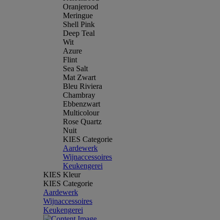
Oranjerood
Meringue
Shell Pink
Deep Teal
Wit
Azure
Flint
Sea Salt
Mat Zwart
Bleu Riviera
Chambray
Ebbenzwart
Multicolour
Rose Quartz
Nuit
KIES Categorie
Aardewerk
Wijnaccessoires
Keukengerei
KIES Kleur
KIES Categorie
Aardewerk
Wijnaccessoires
Keukengerei