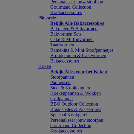
Personaliseer jouw stoofpan
Gourmand Collection
Kookaccessoires
Pâtisserie
Bekijk Alle Bakaccessoires
Bakplaten & Bakvormen
Bakvormen Sets
Cake & Muffinvormen
Taartvormen
Ramekins & Mini-Stoofpannetjes
Broodpannen & Cakevormen
Bakaccessoires
Koken
Bekijk Alles voor het Koken
Stoofpannen
Pannensets
Steel & Kookpannen
Koekenpannen & Wokken
Grillpannen
BBQ Outdoor Collection
Braadsledes & Accessoires
Speciaal Kookgerei
Personaliseer jouw stoofpan
Gourmand Collection
Kookaccessoires