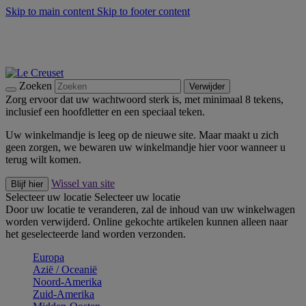
Skip to main content
Skip to footer content
Zomerse buitenmomenten met de BBQ Outdoor Collectie &
Thyme -
Shop Nu
De essentials van Le Creuset -
Ontdek Nu
Nieuwsbrieven: Registreer en bespaar 10%! -
Schrijf je nu in
Zoeken
Verwijder
Zorg ervoor dat uw wachtwoord sterk is, met minimaal 8 tekens,
inclusief een hoofdletter en een speciaal teken.
Uw winkelmandje is leeg op de nieuwe site. Maar maakt u zich
geen zorgen, we bewaren uw winkelmandje hier voor wanneer u
terug wilt komen.
Wissel van site
Blijf hier
Selecteer uw locatie
Selecteer uw locatie
Door uw locatie te veranderen, zal de inhoud van uw winkelwagen
worden verwijderd. Online gekochte artikelen kunnen alleen naar
het geselecteerde land worden verzonden.
Europa
Aziё / Oceaniё
Noord-Amerika
Zuid-Amerika