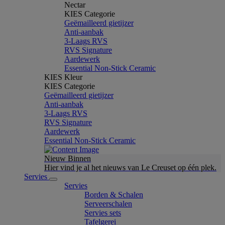
Nectar
KIES Categorie
Geëmailleerd gietijzer
Anti-aanbak
3-Laags RVS
RVS Signature
Aardewerk
Essential Non-Stick Ceramic
KIES Kleur
KIES Categorie
Geëmailleerd gietijzer
Anti-aanbak
3-Laags RVS
RVS Signature
Aardewerk
Essential Non-Stick Ceramic
Nieuw Binnen
Hier vind je al het nieuws van Le Creuset op één plek.
Servies
Servies
Borden & Schalen
Serveerschalen
Servies sets
Tafelgerei