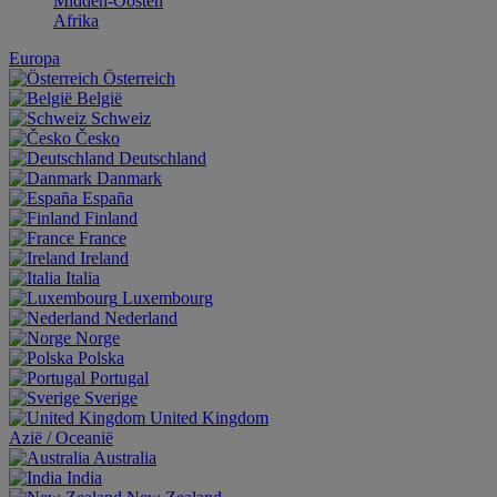
Midden-Oosten
Afrika
Europa
Österreich
België
Schweiz
Česko
Deutschland
Danmark
España
Finland
France
Ireland
Italia
Luxembourg
Nederland
Norge
Polska
Portugal
Sverige
United Kingdom
Aziё / Oceaniё
Australia
India