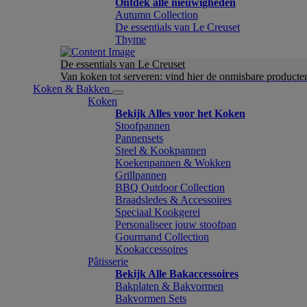
Ontdek alle nieuwigheden
Autumn Collection
De essentials van Le Creuset
Thyme
De essentials van Le Creuset
Van koken tot serveren: vind hier de onmisbare product
Koken & Bakken
Koken
Bekijk Alles voor het Koken
Stoofpannen
Pannensets
Steel & Kookpannen
Koekenpannen & Wokken
Grillpannen
BBQ Outdoor Collection
Braadsledes & Accessoires
Speciaal Kookgerei
Personaliseer jouw stoofpan
Gourmand Collection
Kookaccessoires
Pâtisserie
Bekijk Alle Bakaccessoires
Bakplaten & Bakvormen
Bakvormen Sets