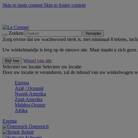
Skip to main content
Skip to footer content
Zomerse buitenmomenten met de BBQ Outdoor Collectie & Thy
De essentials van Le Creuset -
Ontdek Nu
Nieuwsbrieven: Registreer en bespaar 10%! -
Schrijf je nu in
Zoeken
Verwijder
Zorg ervoor dat uw wachtwoord sterk is, met minimaal 8 tekens, inclus
Uw winkelmandje is leeg op de nieuwe site. Maar maakt u zich geen
Wissel van site
Blijf hier
Selecteer uw locatie
Selecteer uw locatie
Door uw locatie te veranderen, zal de inhoud van uw winkelwagen wo
Europa
Aziё / Oceaniё
Noord-Amerika
Zuid-Amerika
Midden-Oosten
Afrika
Europa
Österreich
België
Schweiz