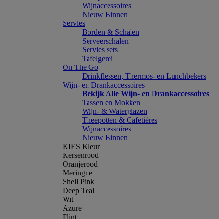
Wijnaccessoires
Nieuw Binnen
Servies
Borden & Schalen
Serveerschalen
Servies sets
Tafelgerei
On The Go
Drinkflessen, Thermos- en Lunchbekers
Wijn- en Drankaccessoires
Bekijk Alle Wijn- en Drankaccessoires
Tassen en Mokken
Wijn- & Waterglazen
Theepotten & Cafetières
Wijnaccessoires
Nieuw Binnen
KIES Kleur
Kersenrood
Oranjerood
Meringue
Shell Pink
Deep Teal
Wit
Azure
Flint