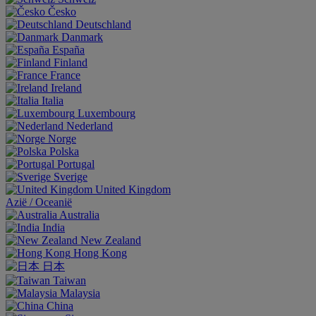
Česko
Deutschland
Danmark
España
Finland
France
Ireland
Italia
Luxembourg
Nederland
Norge
Polska
Portugal
Sverige
United Kingdom
Aziё / Oceaniё
Australia
India
New Zealand
Hong Kong
日本
Taiwan
Malaysia
China