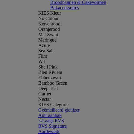
Broodpannen & Cakevormen
Bakaccessoires
KIES Kleur
No Colour
Kersenrood
Oranjerood
Mat Zwart
Meringue
Azure
Sea Salt
Flint
Wit
Shell Pink
Bleu Riviera
Ebbenzwart
Bamboo Green
Deep Teal
Garnet
Nectar
KIES Categorie
Geëmailleerd gietijzer
Anti-aanbak
3-Laags RVS
RVS Signature
Aardewerk