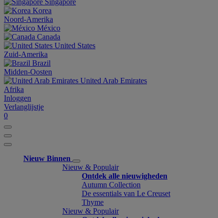
Singapore
Korea
Noord-Amerika
México
Canada
United States
Zuid-Amerika
Brazil
Midden-Oosten
United Arab Emirates
Afrika
Inloggen
Verlanglijstje
0
Nieuw Binnen
Nieuw & Populair
Ontdek alle nieuwigheden
Autumn Collection
De essentials van Le Creuset
Thyme
Nieuw & Populair