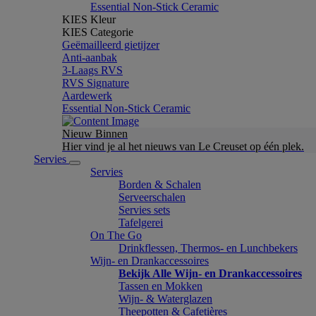
Essential Non-Stick Ceramic
KIES Kleur
KIES Categorie
Geëmailleerd gietijzer
Anti-aanbak
3-Laags RVS
RVS Signature
Aardewerk
Essential Non-Stick Ceramic
Nieuw Binnen
Hier vind je al het nieuws van Le Creuset op één plek.
Servies
Servies
Borden & Schalen
Serveerschalen
Servies sets
Tafelgerei
On The Go
Drinkflessen, Thermos- en Lunchbekers
Wijn- en Drankaccessoires
Bekijk Alle Wijn- en Drankaccessoires
Tassen en Mokken
Wijn- & Waterglazen
Theepotten & Cafetières