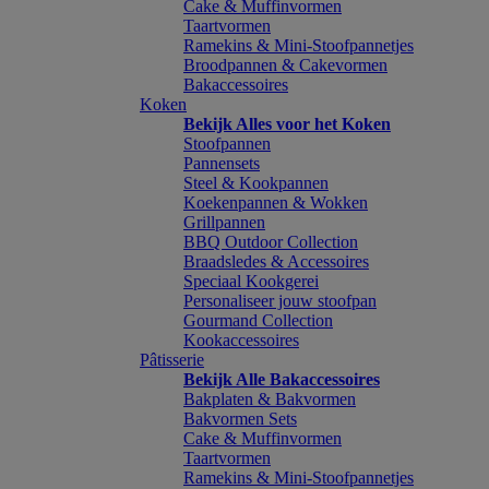
Cake & Muffinvormen
Taartvormen
Ramekins & Mini-Stoofpannetjes
Broodpannen & Cakevormen
Bakaccessoires
Koken
Bekijk Alles voor het Koken
Stoofpannen
Pannensets
Steel & Kookpannen
Koekenpannen & Wokken
Grillpannen
BBQ Outdoor Collection
Braadsledes & Accessoires
Speciaal Kookgerei
Personaliseer jouw stoofpan
Gourmand Collection
Kookaccessoires
Pâtisserie
Bekijk Alle Bakaccessoires
Bakplaten & Bakvormen
Bakvormen Sets
Cake & Muffinvormen
Taartvormen
Ramekins & Mini-Stoofpannetjes