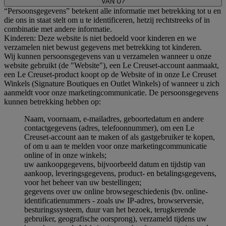
VAN U?
“Persoonsgegevens” betekent alle informatie met betrekking tot u en
die ons in staat stelt om u te identificeren, hetzij rechtstreeks of in
combinatie met andere informatie.
Kinderen: Deze website is niet bedoeld voor kinderen en we
verzamelen niet bewust gegevens met betrekking tot kinderen.
Wij kunnen persoonsgegevens van u verzamelen wanneer u onze
website gebruikt (de "Website"), een Le Creuset-account aanmaakt,
een Le Creuset-product koopt op de Website of in onze Le Creuset
Winkels (Signature Boutiques en Outlet Winkels) of wanneer u zich
aanmeldt voor onze marketingcommunicatie. De persoonsgegevens
kunnen betrekking hebben op:
Naam, voornaam, e-mailadres, geboortedatum en andere
contactgegevens (adres, telefoonnummer), om een Le
Creuset-account aan te maken of als gastgebruiker te kopen,
of om u aan te melden voor onze marketingcommunicatie
online of in onze winkels;
uw aankoopgegevens, bijvoorbeeld datum en tijdstip van
aankoop, leveringsgegevens, product- en betalingsgegevens,
voor het beheer van uw bestellingen;
gegevens over uw online browsegeschiedenis (bv. online-
identificatienummers - zoals uw IP-adres, browserversie,
besturingssysteem, duur van het bezoek, terugkerende
gebruiker, geografische oorsprong), verzameld tijdens uw