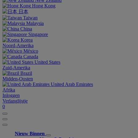
New Zealand
Hong Kong
日本
Taiwan
Malaysia
China
Singapore
Korea
Noord-Amerika
México
Canada
United States
Zuid-Amerika
Brazil
Midden-Oosten
United Arab Emirates
Afrika
Inloggen
Verlanglijstje
0
Nieuw Binnen