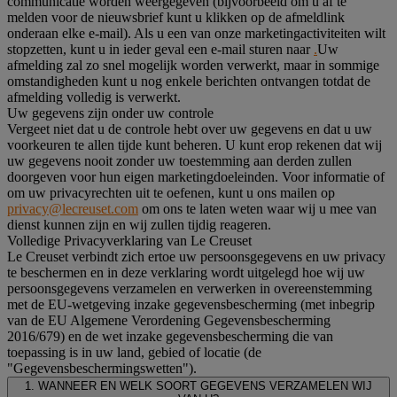
communicatie worden weergegeven (bijvoorbeeld om u af te
melden voor de nieuwsbrief kunt u klikken op de afmeldlink
onderaan elke e-mail). Als u een van onze marketingactiviteiten wilt
stopzetten, kunt u in ieder geval een e-mail sturen naar
.
Uw
afmelding zal zo snel mogelijk worden verwerkt, maar in sommige
omstandigheden kunt u nog enkele berichten ontvangen totdat de
afmelding volledig is verwerkt.
Uw gegevens zijn onder uw controle
Vergeet niet dat u de controle hebt over uw gegevens en dat u uw
voorkeuren te allen tijde kunt beheren. U kunt erop rekenen dat wij
uw gegevens nooit zonder uw toestemming aan derden zullen
doorgeven voor hun eigen marketingdoeleinden. Voor informatie of
om uw privacyrechten uit te oefenen, kunt u ons mailen op
privacy@lecreuset.com
om ons te laten weten waar wij u mee van
dienst kunnen zijn en wij zullen tijdig reageren.
Volledige Privacyverklaring van Le Creuset
Le Creuset verbindt zich ertoe uw persoonsgegevens en uw privacy
te beschermen en in deze verklaring wordt uitgelegd hoe wij uw
persoonsgegevens verzamelen en verwerken in overeenstemming
met de EU-wetgeving inzake gegevensbescherming (met inbegrip
van de EU Algemene Verordening Gegevensbescherming
2016/679) en de wet inzake gegevensbescherming die van
toepassing is in uw land, gebied of locatie (de
"Gegevensbeschermingswetten").
1. WANNEER EN WELK SOORT GEGEVENS VERZAMELEN WIJ