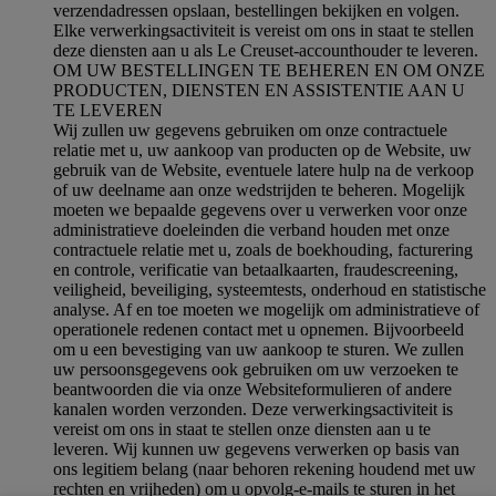
verzendadressen opslaan, bestellingen bekijken en volgen.
Elke verwerkingsactiviteit is vereist om ons in staat te stellen
deze diensten aan u als Le Creuset-accounthouder te leveren.
OM UW BESTELLINGEN TE BEHEREN EN OM ONZE
PRODUCTEN, DIENSTEN EN ASSISTENTIE AAN U
TE LEVEREN
Wij zullen uw gegevens gebruiken om onze contractuele
relatie met u, uw aankoop van producten op de Website, uw
gebruik van de Website, eventuele latere hulp na de verkoop
of uw deelname aan onze wedstrijden te beheren. Mogelijk
moeten we bepaalde gegevens over u verwerken voor onze
administratieve doeleinden die verband houden met onze
contractuele relatie met u, zoals de boekhouding, facturering
en controle, verificatie van betaalkaarten, fraudescreening,
veiligheid, beveiliging, systeemtests, onderhoud en statistische
analyse. Af en toe moeten we mogelijk om administratieve of
operationele redenen contact met u opnemen. Bijvoorbeeld
om u een bevestiging van uw aankoop te sturen. We zullen
uw persoonsgegevens ook gebruiken om uw verzoeken te
beantwoorden die via onze Websiteformulieren of andere
kanalen worden verzonden. Deze verwerkingsactiviteit is
vereist om ons in staat te stellen onze diensten aan u te
leveren. Wij kunnen uw gegevens verwerken op basis van
ons legitiem belang (naar behoren rekening houdend met uw
rechten en vrijheden) om u opvolg-e-mails te sturen in het