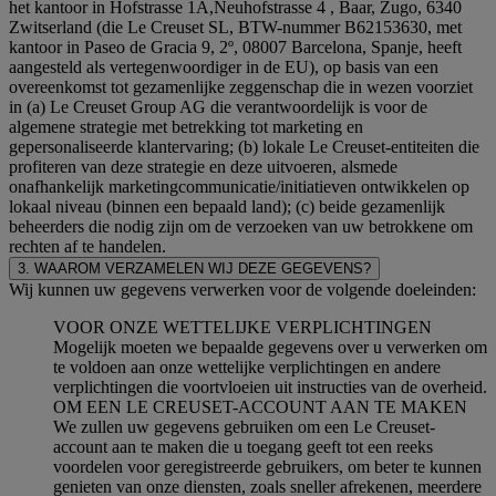
het kantoor in Hofstrasse 1A,Neuhofstrasse 4 , Baar, Zugo, 6340
Zwitserland (die Le Creuset SL, BTW-nummer B62153630, met
kantoor in Paseo de Gracia 9, 2º, 08007 Barcelona, Spanje, heeft
aangesteld als vertegenwoordiger in de EU), op basis van een
overeenkomst tot gezamenlijke zeggenschap die in wezen voorziet
in (a) Le Creuset Group AG die verantwoordelijk is voor de
algemene strategie met betrekking tot marketing en
gepersonaliseerde klantervaring; (b) lokale Le Creuset-entiteiten die
profiteren van deze strategie en deze uitvoeren, alsmede
onafhankelijk marketingcommunicatie/initiatieven ontwikkelen op
lokaal niveau (binnen een bepaald land); (c) beide gezamenlijk
beheerders die nodig zijn om de verzoeken van uw betrokkene om
rechten af te handelen.
3. WAAROM VERZAMELEN WIJ DEZE GEGEVENS?
Wij kunnen uw gegevens verwerken voor de volgende doeleinden:
VOOR ONZE WETTELIJKE VERPLICHTINGEN
Mogelijk moeten we bepaalde gegevens over u verwerken om
te voldoen aan onze wettelijke verplichtingen en andere
verplichtingen die voortvloeien uit instructies van de overheid.
OM EEN LE CREUSET-ACCOUNT AAN TE MAKEN
We zullen uw gegevens gebruiken om een Le Creuset-
account aan te maken die u toegang geeft tot een reeks
voordelen voor geregistreerde gebruikers, om beter te kunnen
genieten van onze diensten, zoals sneller afrekenen, meerdere