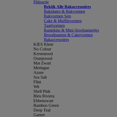
Pâtisserie
Bekijk Alle Bakaccessoires
Bakplaten & Bakvormen
Bakvormen Sets
Cake & Muffinvormen
Taartvormen
Ramekins & Mini-Stoofpannetjes
Broodpannen & Cakevormen
Bakaccessoires
KIES Kleur
No Colour
Kersenrood
Oranjerood
Mat Zwart
Meringue
Azure
Sea Salt
Flint
Wit
Shell Pink
Bleu Riviera
Ebbenzwart
Bamboo Green
Deep Teal
Garnet