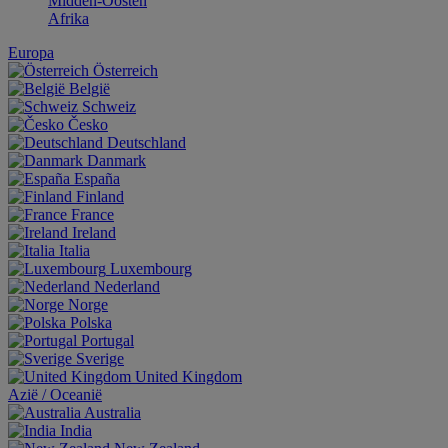
Midden-Oosten
Afrika
Europa
Österreich
België
Schweiz
Česko
Deutschland
Danmark
España
Finland
France
Ireland
Italia
Luxembourg
Nederland
Norge
Polska
Portugal
Sverige
United Kingdom
Aziё / Oceaniё
Australia
India