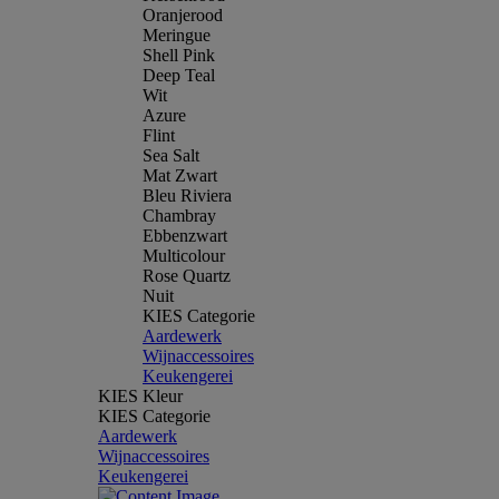
Oranjerood
Meringue
Shell Pink
Deep Teal
Wit
Azure
Flint
Sea Salt
Mat Zwart
Bleu Riviera
Chambray
Ebbenzwart
Multicolour
Rose Quartz
Nuit
KIES Categorie
Aardewerk
Wijnaccessoires
Keukengerei
KIES Kleur
KIES Categorie
Aardewerk
Wijnaccessoires
Keukengerei