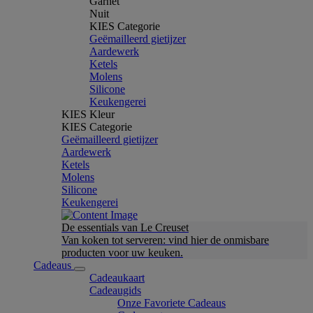
Garnet
Nuit
KIES Categorie
Geëmailleerd gietijzer
Aardewerk
Ketels
Molens
Silicone
Keukengerei
KIES Kleur
KIES Categorie
Geëmailleerd gietijzer
Aardewerk
Ketels
Molens
Silicone
Keukengerei
De essentials van Le Creuset
Van koken tot serveren: vind hier de onmisbare
producten voor uw keuken.
Cadeaus
Cadeaukaart
Cadeaugids
Onze Favoriete Cadeaus