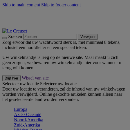
Skip to main content
Skip to footer content
Zomerse buitenmomenten met de BBQ Outdoor Collectie &
Thyme -
Shop Nu
De essentials van Le Creuset -
Ontdek Nu
Nieuwsbrieven: Registreer en bespaar 10%! -
Schrijf je nu in
Zoeken
Verwijder
Zorg ervoor dat uw wachtwoord sterk is, met minimaal 8 tekens,
inclusief een hoofdletter en een speciaal teken.
Uw winkelmandje is leeg op de nieuwe site. Maar maakt u zich
geen zorgen, we bewaren uw winkelmandje hier voor wanneer u
terug wilt komen.
Wissel van site
Blijf hier
Selecteer uw locatie
Selecteer uw locatie
Door uw locatie te veranderen, zal de inhoud van uw winkelwagen
worden verwijderd. Online gekochte artikelen kunnen alleen naar
het geselecteerde land worden verzonden.
Europa
Aziё / Oceaniё
Noord-Amerika
Zuid-Amerika