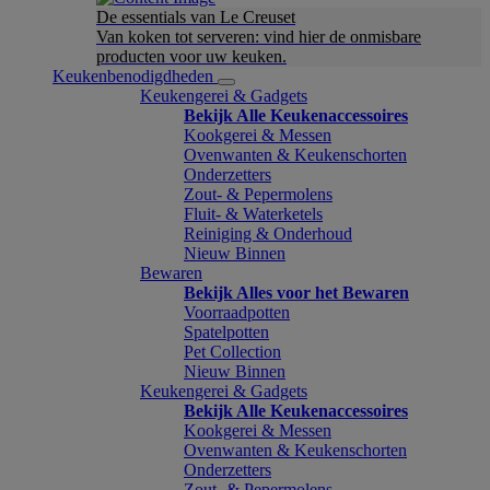
De essentials van Le Creuset
Van koken tot serveren: vind hier de onmisbare
producten voor uw keuken.
Keukenbenodigdheden
Keukengerei & Gadgets
Bekijk Alle Keukenaccessoires
Kookgerei & Messen
Ovenwanten & Keukenschorten
Onderzetters
Zout- & Pepermolens
Fluit- & Waterketels
Reiniging & Onderhoud
Nieuw Binnen
Bewaren
Bekijk Alles voor het Bewaren
Voorraadpotten
Spatelpotten
Pet Collection
Nieuw Binnen
Keukengerei & Gadgets
Bekijk Alle Keukenaccessoires
Kookgerei & Messen
Ovenwanten & Keukenschorten
Onderzetters
Zout- & Pepermolens