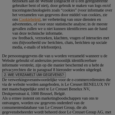
bezoeken aan de Website (ongeacht of u een geregistreerde
gebruiker bent of niet), door gebruik te maken van logs en/of
traceringstechnologieën zoals “cookies” (voor informatie over
het verzamelen van gegevens door middel van cookies, zie
ons
Cookiebeleid
, ter verbetering van onze diensten en
advertenties, of voor onze statistische analyse; in de meeste
gevallen zullen we u niet kunnen identificeren aan de hand
van deze technische informatie.
uw feedback, verzoeken, klachten, vragen of interacties met
ons (bijvoorbeeld uw berichten, chats, berichten op sociale
media, e-mails of telefoontjes).
De persoonsgegevens die van u worden verzameld wanneer u de
Website gebruikt of anderszins persoonlijk identificeerbare
informatie verstrekt, zijn op die manier beschermd en u hebt de
privacyrechten die in paragraaf 8 hieronder worden uitgelegd.
2. WIE VERZAMELT UW GEGEVENS?
De verwerkingsverantwoordelijke voor de e-commercediensten die
via de website worden aangeboden, is Le Creuset BENELUX NV
met maatschappelijke zetel te Le Creuset Benelux NV,
Drukpersstraat 4, 1000 Brussel, België.
Als u ermee instemt om marketingboodschappen van ons te
ontvangen, worden uw gegevens onderdeel van de
consumentendatabase van Le Creuset Group, die als
gegevensbeheerder wordt beheerd door Le Creuset Group AG, met