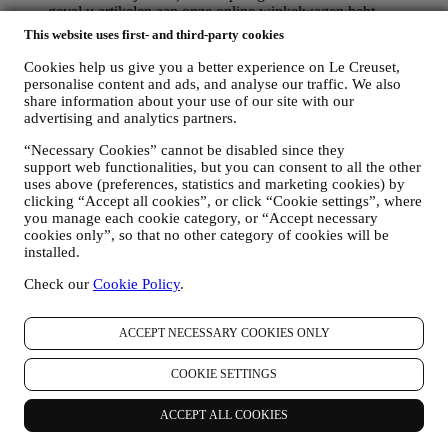
geval u artikelen aan onze online winkelwagen hebt
toegevoegd zonder de aankoop af te ronden. Als u de
This website uses first- and third-party cookies
aankoop niet binnen een bepaalde periode afrondt, worden er
geen verdere opvolgingsberichten verzonden.
Cookies help us give you a better experience on Le Creuset,
OM U TE INFORMEREN OVER NIEUWS OF
personalise content and ads, and analyse our traffic. We also
share information about your use of our site with our
AANBIEDINGEN VAN LE CREUSET-PRODUCTEN
advertising and analytics partners.
Als u ermee hebt ingestemd dat wij dit doen (bijvoorbeeld
door u aan te melden voor onze nieuwsbrief wanneer u een
“Necessary Cookies” cannot be disabled since they
account aanmaakt op de Website), dan zullen wij u
support web functionalities, but you can consent to all the other
gepersonaliseerde marketingcommunicatie en nieuws sturen
uses above (preferences, statistics and marketing cookies) by
over initiatieven met betrekking tot Le Creuset die worden
clicking “Accept all cookies”, or click “Cookie settings”, where
gepromoot door de dochterondernemingen van de groep, en
you manage each cookie category, or “Accept necessary
lokale filialen en partners, die ook afhangen van uw
cookies only”, so that no other category of cookies will be
voorkeuren. Wij zullen contact met u opnemen via e-mail, sms
installed.
of sociale media, maar ook via geautomatiseerde middelen.
Dergelijke communicatie zal betrekking hebben op Le
Check our
Cookie Policy
.
Creuset-producten of op nieuwe winkelopeningen, exclusieve
evenementen, wedstrijden, enquêtes, demonstraties die
ACCEPT NECESSARY COOKIES ONLY
worden georganiseerd door Le Creuset of speciale
aanbiedingen die u misschien leuk vindt. Deze communicatie
kan voor u worden geselecteerd of op maat worden gemaakt
COOKIE SETTINGS
op basis van de gegevens die we over u hebben, zoals uw
locatie of uw aankoopgeschiedenis of uw voorkeuren voor
ACCEPT ALL COOKIES
onze producten. Wij zullen uw gegevens gebruiken om uw
interesses beter te begrijpen. Dit stelt ons in staat om onze