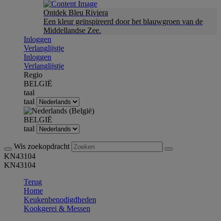
Ontdek Bleu Riviera
Een kleur geïnspireerd door het blauwgroen van de
Middellandse Zee.
Inloggen
Verlanglijstje
Inloggen
Verlanglijstje
Regio
BELGIË
taal
taal
BELGIË
taal
Wis zoekopdracht
KN43104
KN43104
Terug
Home
Keukenbenodigdheden
Kookgerei & Messen