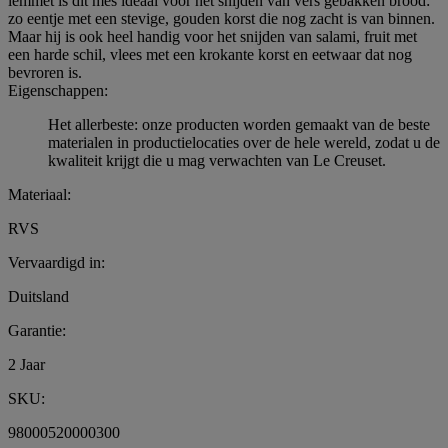
lemmet is dit mes ideaal voor het snijden van vers gebakken brood:
zo eentje met een stevige, gouden korst die nog zacht is van binnen.
Maar hij is ook heel handig voor het snijden van salami, fruit met
een harde schil, vlees met een krokante korst en eetwaar dat nog
bevroren is.
Eigenschappen:
Het allerbeste: onze producten worden gemaakt van de beste
materialen in productielocaties over de hele wereld, zodat u de
kwaliteit krijgt die u mag verwachten van Le Creuset.
Materiaal:
RVS
Vervaardigd in:
Duitsland
Garantie:
2 Jaar
SKU:
98000520000300