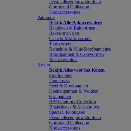
Personaliseer jouw stoofpan
Gourmand Collection
Kookaccessoires
Pâtisserie
Bekijk Alle Bakaccessoires
Bakplaten & Bakvormen
Bakvormen Sets
Cake & Muffinvormen
Taartvormen
Ramekins & Mini-Stoofpannetjes
Broodpannen & Cakevormen
Bakaccessoires
Koken
Bekijk Alles voor het Koken
Stoofpannen
Pannensets
Steel & Kookpannen
Koekenpannen & Wokken
Grillpannen
BBQ Outdoor Collection
Braadsledes & Accessoires
Speciaal Kookgerei
Personaliseer jouw stoofpan
Gourmand Collection
Kookaccessoires