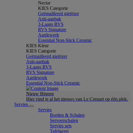
Nectar
KIES Categorie
Geëmailleerd gietijzer
Anti-aanbak
3-Laags RVS
RVS Signature
Aardewerk
Essential Non-Stick Ceramic
KIES Kleur
KIES Categorie
Geëmailleerd gietijzer
Anti-aanbak
3-Laags RVS
RVS Signature
Aardewerk
Essential Non-Stick Ceramic
Nieuw Binnen
Hier vind je al het nieuws van Le Creuset op één plek.
Servies
Servies
Borden & Schalen
Serveerschalen
Servies sets
Tafelgerei