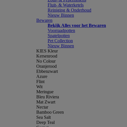
Fluit- & Waterketels
Reiniging & Onderhoud
Nieuw Binnen
Bewaren
Bekijk Alles voor het Bewaren
Voorraadpotten
Spatelpotten
Pet Collection
Nieuw Binnen
KIES Kleur
Kersenrood
No Colour
Oranjerood
Ebbenzwart
Azure
Flint
Wit
Meringue
Bleu Riviera
Mat Zwart
Nectar
Bamboo Green
Sea Salt
Deep Teal