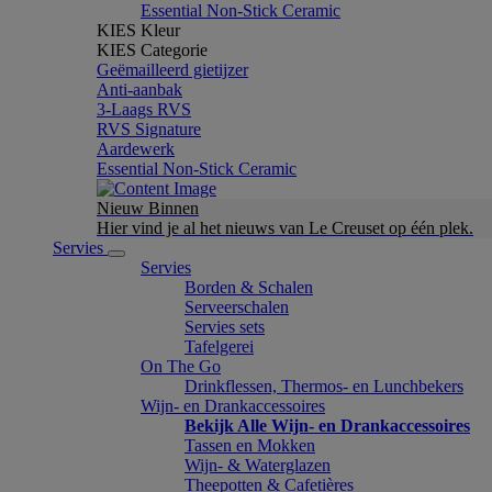
Essential Non-Stick Ceramic
KIES Kleur
KIES Categorie
Geëmailleerd gietijzer
Anti-aanbak
3-Laags RVS
RVS Signature
Aardewerk
Essential Non-Stick Ceramic
Nieuw Binnen
Hier vind je al het nieuws van Le Creuset op één plek.
Servies
Servies
Borden & Schalen
Serveerschalen
Servies sets
Tafelgerei
On The Go
Drinkflessen, Thermos- en Lunchbekers
Wijn- en Drankaccessoires
Bekijk Alle Wijn- en Drankaccessoires
Tassen en Mokken
Wijn- & Waterglazen
Theepotten & Cafetières