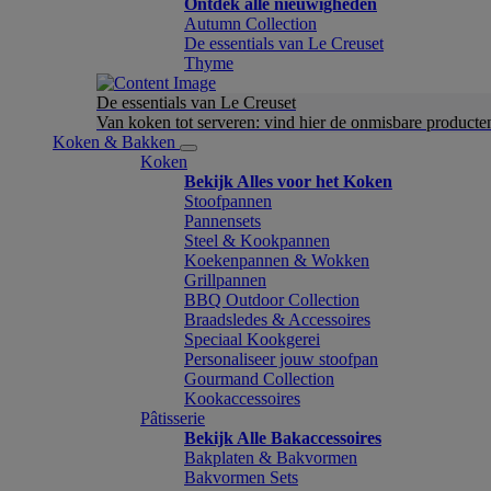
Ontdek alle nieuwigheden
Autumn Collection
De essentials van Le Creuset
Thyme
De essentials van Le Creuset
Van koken tot serveren: vind hier de onmisbare product
Koken & Bakken
Koken
Bekijk Alles voor het Koken
Stoofpannen
Pannensets
Steel & Kookpannen
Koekenpannen & Wokken
Grillpannen
BBQ Outdoor Collection
Braadsledes & Accessoires
Speciaal Kookgerei
Personaliseer jouw stoofpan
Gourmand Collection
Kookaccessoires
Pâtisserie
Bekijk Alle Bakaccessoires
Bakplaten & Bakvormen
Bakvormen Sets