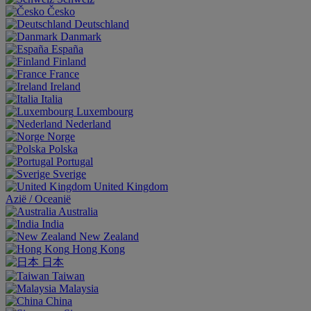
Česko
Deutschland
Danmark
España
Finland
France
Ireland
Italia
Luxembourg
Nederland
Norge
Polska
Portugal
Sverige
United Kingdom
Aziё / Oceaniё
Australia
India
New Zealand
Hong Kong
日本
Taiwan
Malaysia
China