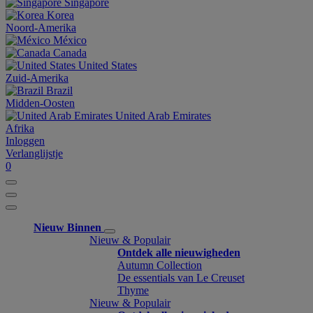
Singapore
Korea
Noord-Amerika
México
Canada
United States
Zuid-Amerika
Brazil
Midden-Oosten
United Arab Emirates
Afrika
Inloggen
Verlanglijstje
0
Nieuw Binnen
Nieuw & Populair
Ontdek alle nieuwigheden
Autumn Collection
De essentials van Le Creuset
Thyme
Nieuw & Populair