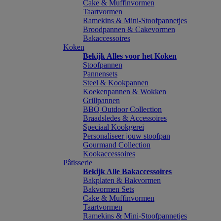
Cake & Muffinvormen
Taartvormen
Ramekins & Mini-Stoofpannetjes
Broodpannen & Cakevormen
Bakaccessoires
Koken
Bekijk Alles voor het Koken
Stoofpannen
Pannensets
Steel & Kookpannen
Koekenpannen & Wokken
Grillpannen
BBQ Outdoor Collection
Braadsledes & Accessoires
Speciaal Kookgerei
Personaliseer jouw stoofpan
Gourmand Collection
Kookaccessoires
Pâtisserie
Bekijk Alle Bakaccessoires
Bakplaten & Bakvormen
Bakvormen Sets
Cake & Muffinvormen
Taartvormen
Ramekins & Mini-Stoofpannetjes