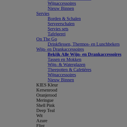
Wijnaccessoires
Nieuw Binnen
Servies
Borden & Schalen
Serveerschalen
Servies sets
Tafelgerei
On The Go
Drinkflessen, Thermos- en Lunchbekers
Wijn- en Drankaccessoires
Bekijk Alle Wijn- en Drankaccessoires
Tassen en Mokken
Wijn- & Waterglazen
Theepotten & Cafetières
Wijnaccessoires
Nieuw Binnen
KIES Kleur
Kersenrood
Oranjerood
Meringue
Shell Pink
Deep Teal
Wit
Azure
Flint