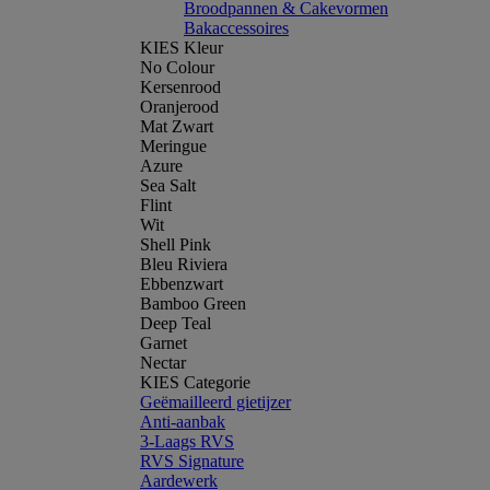
Broodpannen & Cakevormen
Bakaccessoires
KIES Kleur
No Colour
Kersenrood
Oranjerood
Mat Zwart
Meringue
Azure
Sea Salt
Flint
Wit
Shell Pink
Bleu Riviera
Ebbenzwart
Bamboo Green
Deep Teal
Garnet
Nectar
KIES Categorie
Geëmailleerd gietijzer
Anti-aanbak
3-Laags RVS
RVS Signature
Aardewerk