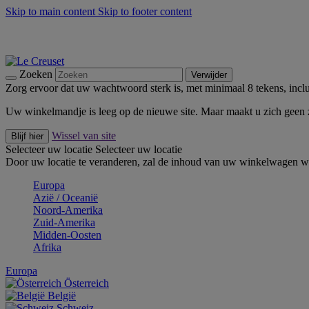
Skip to main content
Skip to footer content
Zomerse buitenmomenten met de BBQ Outdoor Collectie & Thy
De essentials van Le Creuset -
Ontdek Nu
Nieuwsbrieven: Registreer en bespaar 10%! -
Schrijf je nu in
Zoeken
Verwijder
Zorg ervoor dat uw wachtwoord sterk is, met minimaal 8 tekens, inclus
Uw winkelmandje is leeg op de nieuwe site. Maar maakt u zich geen
Wissel van site
Blijf hier
Selecteer uw locatie
Selecteer uw locatie
Door uw locatie te veranderen, zal de inhoud van uw winkelwagen wo
Europa
Aziё / Oceaniё
Noord-Amerika
Zuid-Amerika
Midden-Oosten
Afrika
Europa
Österreich
België
Schweiz