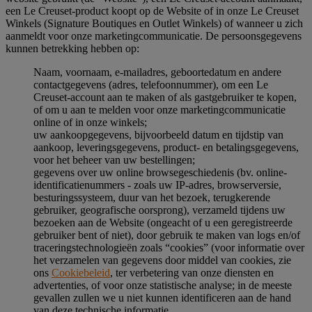
een Le Creuset-product koopt op de Website of in onze Le Creuset
Winkels (Signature Boutiques en Outlet Winkels) of wanneer u zich
aanmeldt voor onze marketingcommunicatie. De persoonsgegevens
kunnen betrekking hebben op:
Naam, voornaam, e-mailadres, geboortedatum en andere
contactgegevens (adres, telefoonnummer), om een Le
Creuset-account aan te maken of als gastgebruiker te kopen,
of om u aan te melden voor onze marketingcommunicatie
online of in onze winkels;
uw aankoopgegevens, bijvoorbeeld datum en tijdstip van
aankoop, leveringsgegevens, product- en betalingsgegevens,
voor het beheer van uw bestellingen;
gegevens over uw online browsegeschiedenis (bv. online-
identificatienummers - zoals uw IP-adres, browserversie,
besturingssysteem, duur van het bezoek, terugkerende
gebruiker, geografische oorsprong), verzameld tijdens uw
bezoeken aan de Website (ongeacht of u een geregistreerde
gebruiker bent of niet), door gebruik te maken van logs en/of
traceringstechnologieën zoals “cookies” (voor informatie over
het verzamelen van gegevens door middel van cookies, zie
ons
Cookiebeleid
, ter verbetering van onze diensten en
advertenties, of voor onze statistische analyse; in de meeste
gevallen zullen we u niet kunnen identificeren aan de hand
van deze technische informatie.