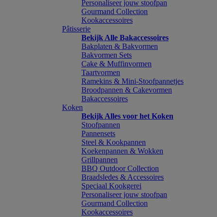
Personaliseer jouw stoofpan
Gourmand Collection
Kookaccessoires
Pâtisserie
Bekijk Alle Bakaccessoires
Bakplaten & Bakvormen
Bakvormen Sets
Cake & Muffinvormen
Taartvormen
Ramekins & Mini-Stoofpannetjes
Broodpannen & Cakevormen
Bakaccessoires
Koken
Bekijk Alles voor het Koken
Stoofpannen
Pannensets
Steel & Kookpannen
Koekenpannen & Wokken
Grillpannen
BBQ Outdoor Collection
Braadsledes & Accessoires
Speciaal Kookgerei
Personaliseer jouw stoofpan
Gourmand Collection
Kookaccessoires