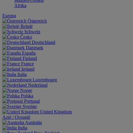
Midden-Oosten
Afrika
Europa
Österreich
België
Schweiz
Česko
Deutschland
Danmark
España
Finland
France
Ireland
Italia
Luxembourg
Nederland
Norge
Polska
Portugal
Sverige
United Kingdom
Aziё / Oceaniё
Australia
India