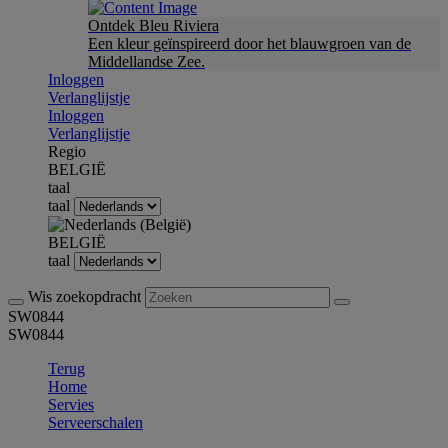
Ontdek Bleu Riviera
Een kleur geïnspireerd door het blauwgroen van de
Middellandse Zee.
Inloggen
Verlanglijstje
Inloggen
Verlanglijstje
Regio
BELGIË
taal
taal
BELGIË
taal
Wis zoekopdracht
SW0844
SW0844
Terug
Home
Servies
Serveerschalen