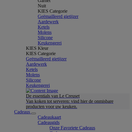
Garnet
Nuit
KIES Categorie
Geëmailleerd gietijzer
Aardewerk
Ketels
Molens
Silicone
Keukengerei
KIES Kleur
KIES Categorie
Geëmailleerd gietijzer
Aardewerk
Ketels
Molens
Silicone
Keukengerei
De essentials van Le Creuset
Van koken tot serveren: vind hier de onmisbare
producten voor uw keuken.
Cadeaus
Cadeaukaart
Cadeaugids
Onze Favoriete Cadeaus