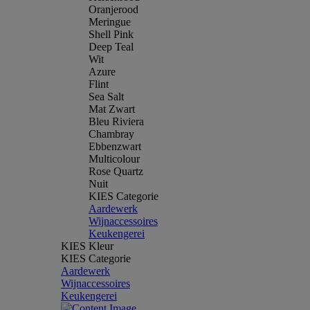
Oranjerood
Meringue
Shell Pink
Deep Teal
Wit
Azure
Flint
Sea Salt
Mat Zwart
Bleu Riviera
Chambray
Ebbenzwart
Multicolour
Rose Quartz
Nuit
KIES Categorie
Aardewerk
Wijnaccessoires
Keukengerei
KIES Kleur
KIES Categorie
Aardewerk
Wijnaccessoires
Keukengerei