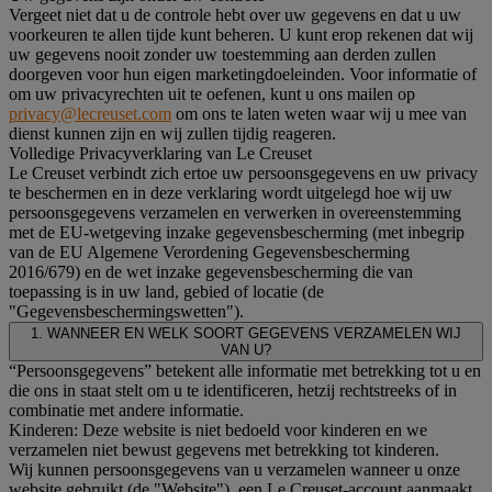
Vergeet niet dat u de controle hebt over uw gegevens en dat u uw
voorkeuren te allen tijde kunt beheren. U kunt erop rekenen dat wij
uw gegevens nooit zonder uw toestemming aan derden zullen
doorgeven voor hun eigen marketingdoeleinden. Voor informatie of
om uw privacyrechten uit te oefenen, kunt u ons mailen op
privacy@lecreuset.com
om ons te laten weten waar wij u mee van
dienst kunnen zijn en wij zullen tijdig reageren.
Volledige Privacyverklaring van Le Creuset
Le Creuset verbindt zich ertoe uw persoonsgegevens en uw privacy
te beschermen en in deze verklaring wordt uitgelegd hoe wij uw
persoonsgegevens verzamelen en verwerken in overeenstemming
met de EU-wetgeving inzake gegevensbescherming (met inbegrip
van de EU Algemene Verordening Gegevensbescherming
2016/679) en de wet inzake gegevensbescherming die van
toepassing is in uw land, gebied of locatie (de
"Gegevensbeschermingswetten").
1. WANNEER EN WELK SOORT GEGEVENS VERZAMELEN WIJ
VAN U?
“Persoonsgegevens” betekent alle informatie met betrekking tot u en
die ons in staat stelt om u te identificeren, hetzij rechtstreeks of in
combinatie met andere informatie.
Kinderen: Deze website is niet bedoeld voor kinderen en we
verzamelen niet bewust gegevens met betrekking tot kinderen.
Wij kunnen persoonsgegevens van u verzamelen wanneer u onze
website gebruikt (de "Website"), een Le Creuset-account aanmaakt,