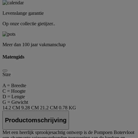
Levenslange garantie
Op onze collectie gietijzer..
Meer dan 100 jaar vakmanschap
Matengids
Size
A = Breedte
C = Hoogte
D = Lengte
G = Gewicht
14.2 CM
9.28 CM
21.2 CM
0.78 KG
Productomschrijving
Met een heerlijk sprookjesachtig ontwerp is de Pompoen Botervloot
een charmante seizoensgebonden toevoeging aan de keuken en