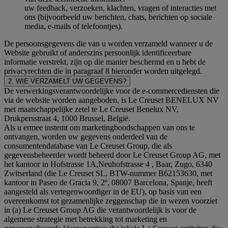
uw feedback, verzoeken, klachten, vragen of interacties met
ons (bijvoorbeeld uw berichten, chats, berichten op sociale
media, e-mails of telefoontjes).
De persoonsgegevens die van u worden verzameld wanneer u de
Website gebruikt of anderszins persoonlijk identificeerbare
informatie verstrekt, zijn op die manier beschermd en u hebt de
privacyrechten die in paragraaf 8 hieronder worden uitgelegd.
2. WIE VERZAMELT UW GEGEVENS?
De verwerkingsverantwoordelijke voor de e-commercediensten die
via de website worden aangeboden, is Le Creuset BENELUX NV
met maatschappelijke zetel te Le Creuset Benelux NV,
Drukpersstraat 4, 1000 Brussel, België.
Als u ermee instemt om marketingboodschappen van ons te
ontvangen, worden uw gegevens onderdeel van de
consumentendatabase van Le Creuset Group, die als
gegevensbeheerder wordt beheerd door Le Creuset Group AG, met
het kantoor in Hofstrasse 1A,Neuhofstrasse 4 , Baar, Zugo, 6340
Zwitserland (die Le Creuset SL, BTW-nummer B62153630, met
kantoor in Paseo de Gracia 9, 2º, 08007 Barcelona, Spanje, heeft
aangesteld als vertegenwoordiger in de EU), op basis van een
overeenkomst tot gezamenlijke zeggenschap die in wezen voorziet
in (a) Le Creuset Group AG die verantwoordelijk is voor de
algemene strategie met betrekking tot marketing en