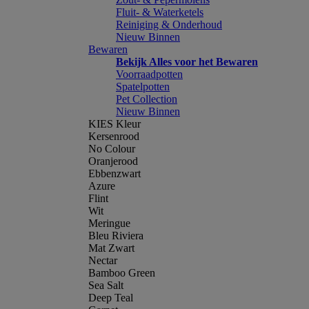
Fluit- & Waterketels
Reiniging & Onderhoud
Nieuw Binnen
Bewaren
Bekijk Alles voor het Bewaren
Voorraadpotten
Spatelpotten
Pet Collection
Nieuw Binnen
KIES Kleur
Kersenrood
No Colour
Oranjerood
Ebbenzwart
Azure
Flint
Wit
Meringue
Bleu Riviera
Mat Zwart
Nectar
Bamboo Green
Sea Salt
Deep Teal