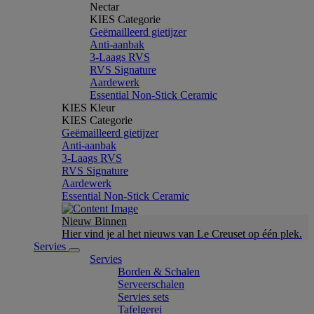
Nectar
KIES Categorie
Geëmailleerd gietijzer
Anti-aanbak
3-Laags RVS
RVS Signature
Aardewerk
Essential Non-Stick Ceramic
KIES Kleur
KIES Categorie
Geëmailleerd gietijzer
Anti-aanbak
3-Laags RVS
RVS Signature
Aardewerk
Essential Non-Stick Ceramic
Nieuw Binnen
Hier vind je al het nieuws van Le Creuset op één plek.
Servies
Servies
Borden & Schalen
Serveerschalen
Servies sets
Tafelgerei