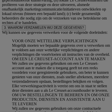
gepersonaliseerde klantervaring; (b) lokale Le Creuset-entiteiten die
profiteren van deze strategie en deze uitvoeren, alsmede
onafhankelijk marketingcommunicatie/initiatieven ontwikkelen op
lokaal niveau (binnen een bepaald land); (c) beide gezamenlijk
beheerders die nodig zijn om de verzoeken van uw betrokkene om
rechten af te handelen.
3. WAAROM VERZAMELEN WIJ DEZE GEGEVENS?
Wij kunnen uw gegevens verwerken voor de volgende doeleinden:
VOOR ONZE WETTELIJKE VERPLICHTINGEN
Mogelijk moeten we bepaalde gegevens over u verwerken om
te voldoen aan onze wettelijke verplichtingen en andere
verplichtingen die voortvloeien uit instructies van de overheid.
OM EEN LE CREUSET-ACCOUNT AAN TE MAKEN
We zullen uw gegevens gebruiken om een Le Creuset-
account aan te maken die u toegang geeft tot een reeks
voordelen voor geregistreerde gebruikers, om beter te kunnen
genieten van onze diensten, zoals sneller afrekenen, meerdere
verzendadressen opslaan, bestellingen bekijken en volgen.
Elke verwerkingsactiviteit is vereist om ons in staat te stellen
deze diensten aan u als Le Creuset-accounthouder te leveren.
OM UW BESTELLINGEN TE BEHEREN EN OM ONZE
PRODUCTEN, DIENSTEN EN ASSISTENTIE AAN U
TE LEVEREN
Wij zullen uw gegevens gebruiken om onze contractuele