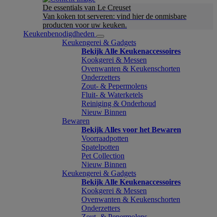
De essentials van Le Creuset
Van koken tot serveren: vind hier de onmisbare
producten voor uw keuken.
Keukenbenodigdheden
Keukengerei & Gadgets
Bekijk Alle Keukenaccessoires
Kookgerei & Messen
Ovenwanten & Keukenschorten
Onderzetters
Zout- & Pepermolens
Fluit- & Waterketels
Reiniging & Onderhoud
Nieuw Binnen
Bewaren
Bekijk Alles voor het Bewaren
Voorraadpotten
Spatelpotten
Pet Collection
Nieuw Binnen
Keukengerei & Gadgets
Bekijk Alle Keukenaccessoires
Kookgerei & Messen
Ovenwanten & Keukenschorten
Onderzetters
Zout- & Pepermolens