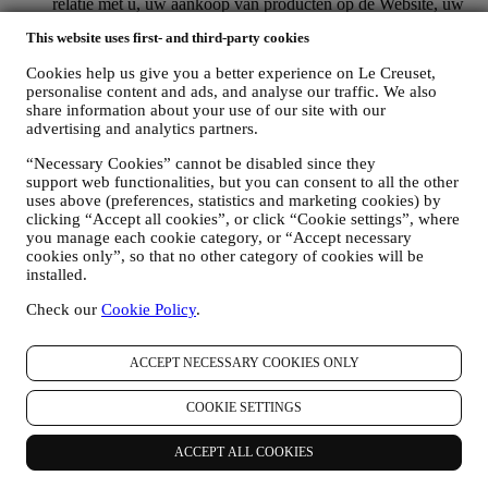
relatie met u, uw aankoop van producten op de Website, uw
gebruik van de Website, eventuele latere hulp na de verkoop
This website uses first- and third-party cookies
of uw deelname aan onze wedstrijden te beheren. Mogelijk
moeten we bepaalde gegevens over u verwerken voor onze
Cookies help us give you a better experience on Le Creuset,
administratieve doeleinden die verband houden met onze
personalise content and ads, and analyse our traffic. We also
contractuele relatie met u, zoals de boekhouding, facturering
share information about your use of our site with our
en controle, verificatie van betaalkaarten, fraudescreening,
advertising and analytics partners.
veiligheid, beveiliging, systeemtests, onderhoud en statistische
analyse. Af en toe moeten we mogelijk om administratieve of
“Necessary Cookies” cannot be disabled since they
operationele redenen contact met u opnemen. Bijvoorbeeld
support web functionalities, but you can consent to all the other
om u een bevestiging van uw aankoop te sturen. We zullen
uses above (preferences, statistics and marketing cookies) by
uw persoonsgegevens ook gebruiken om uw verzoeken te
clicking “Accept all cookies”, or click “Cookie settings”, where
you manage each cookie category, or “Accept necessary
beantwoorden die via onze Websiteformulieren of andere
cookies only”, so that no other category of cookies will be
kanalen worden verzonden. Deze verwerkingsactiviteit is
installed.
vereist om ons in staat te stellen onze diensten aan u te
leveren. Wij kunnen uw gegevens verwerken op basis van
Check our
Cookie Policy
.
ons legitiem belang (naar behoren rekening houdend met uw
rechten en vrijheden) om u opvolg-e-mails te sturen in het
geval u artikelen aan onze online winkelwagen hebt
ACCEPT NECESSARY COOKIES ONLY
toegevoegd zonder de aankoop af te ronden. Als u de
aankoop niet binnen een bepaalde periode afrondt, worden er
COOKIE SETTINGS
geen verdere opvolgingsberichten verzonden.
OM U TE INFORMEREN OVER NIEUWS OF
ACCEPT ALL COOKIES
AANBIEDINGEN VAN LE CREUSET-PRODUCTEN
Als u ermee hebt ingestemd dat wij dit doen (bijvoorbeeld