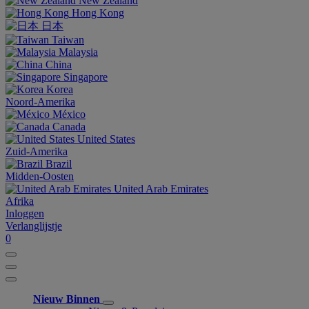
New Zealand
Hong Kong
日本
Taiwan
Malaysia
China
Singapore
Korea
Noord-Amerika
México
Canada
United States
Zuid-Amerika
Brazil
Midden-Oosten
United Arab Emirates
Afrika
Inloggen
Verlanglijstje
0
Nieuw Binnen