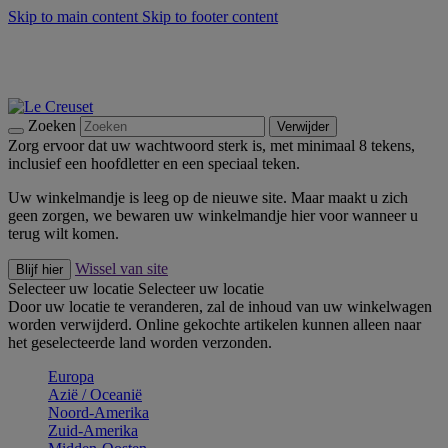
Skip to main content
Skip to footer content
Zomerse buitenmomenten met de BBQ Outdoor Collectie &
Thyme -
Shop Nu
De essentials van Le Creuset -
Ontdek Nu
Nieuwsbrieven: Registreer en bespaar 10%! -
Schrijf je nu in
Zoeken
Verwijder
Zorg ervoor dat uw wachtwoord sterk is, met minimaal 8 tekens,
inclusief een hoofdletter en een speciaal teken.
Uw winkelmandje is leeg op de nieuwe site. Maar maakt u zich
geen zorgen, we bewaren uw winkelmandje hier voor wanneer u
terug wilt komen.
Wissel van site
Blijf hier
Selecteer uw locatie
Selecteer uw locatie
Door uw locatie te veranderen, zal de inhoud van uw winkelwagen
worden verwijderd. Online gekochte artikelen kunnen alleen naar
het geselecteerde land worden verzonden.
Europa
Aziё / Oceaniё
Noord-Amerika
Zuid-Amerika