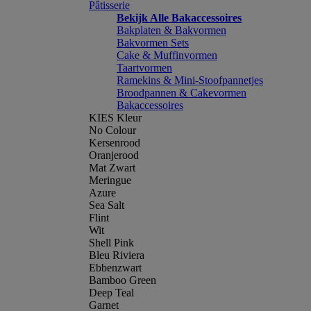
Pâtisserie
Bekijk Alle Bakaccessoires
Bakplaten & Bakvormen
Bakvormen Sets
Cake & Muffinvormen
Taartvormen
Ramekins & Mini-Stoofpannetjes
Broodpannen & Cakevormen
Bakaccessoires
KIES Kleur
No Colour
Kersenrood
Oranjerood
Mat Zwart
Meringue
Azure
Sea Salt
Flint
Wit
Shell Pink
Bleu Riviera
Ebbenzwart
Bamboo Green
Deep Teal
Garnet