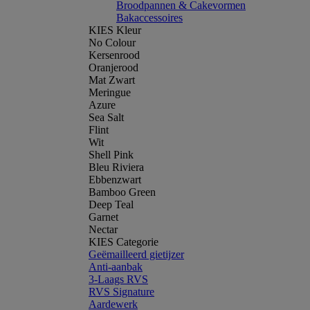
Broodpannen & Cakevormen
Bakaccessoires
KIES Kleur
No Colour
Kersenrood
Oranjerood
Mat Zwart
Meringue
Azure
Sea Salt
Flint
Wit
Shell Pink
Bleu Riviera
Ebbenzwart
Bamboo Green
Deep Teal
Garnet
Nectar
KIES Categorie
Geëmailleerd gietijzer
Anti-aanbak
3-Laags RVS
RVS Signature
Aardewerk