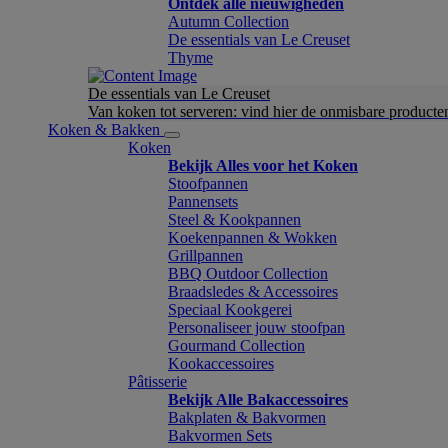
Ontdek alle nieuwigheden
Autumn Collection
De essentials van Le Creuset
Thyme
De essentials van Le Creuset
Van koken tot serveren: vind hier de onmisbare product
Koken & Bakken
Koken
Bekijk Alles voor het Koken
Stoofpannen
Pannensets
Steel & Kookpannen
Koekenpannen & Wokken
Grillpannen
BBQ Outdoor Collection
Braadsledes & Accessoires
Speciaal Kookgerei
Personaliseer jouw stoofpan
Gourmand Collection
Kookaccessoires
Pâtisserie
Bekijk Alle Bakaccessoires
Bakplaten & Bakvormen
Bakvormen Sets