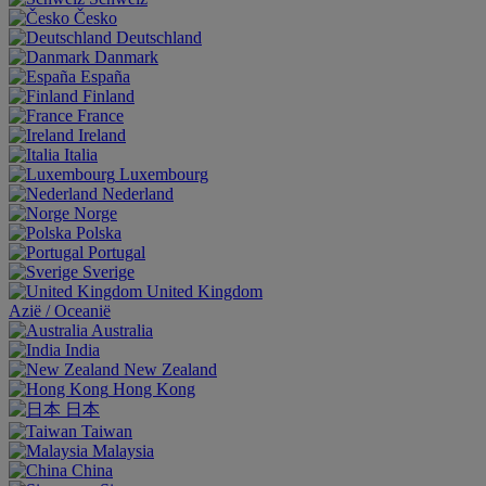
Česko
Deutschland
Danmark
España
Finland
France
Ireland
Italia
Luxembourg
Nederland
Norge
Polska
Portugal
Sverige
United Kingdom
Aziё / Oceaniё
Australia
India
New Zealand
Hong Kong
日本
Taiwan
Malaysia
China