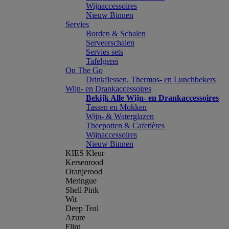
Wijnaccessoires
Nieuw Binnen
Servies
Borden & Schalen
Serveerschalen
Servies sets
Tafelgerei
On The Go
Drinkflessen, Thermos- en Lunchbekers
Wijn- en Drankaccessoires
Bekijk Alle Wijn- en Drankaccessoires
Tassen en Mokken
Wijn- & Waterglazen
Theepotten & Cafetières
Wijnaccessoires
Nieuw Binnen
KIES Kleur
Kersenrood
Oranjerood
Meringue
Shell Pink
Wit
Deep Teal
Azure
Flint