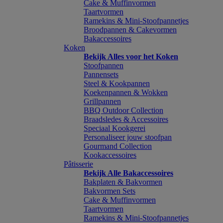
Cake & Muffinvormen
Taartvormen
Ramekins & Mini-Stoofpannetjes
Broodpannen & Cakevormen
Bakaccessoires
Koken
Bekijk Alles voor het Koken
Stoofpannen
Pannensets
Steel & Kookpannen
Koekenpannen & Wokken
Grillpannen
BBQ Outdoor Collection
Braadsledes & Accessoires
Speciaal Kookgerei
Personaliseer jouw stoofpan
Gourmand Collection
Kookaccessoires
Pâtisserie
Bekijk Alle Bakaccessoires
Bakplaten & Bakvormen
Bakvormen Sets
Cake & Muffinvormen
Taartvormen
Ramekins & Mini-Stoofpannetjes