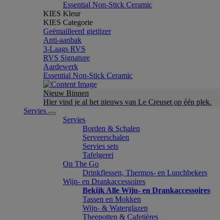
Essential Non-Stick Ceramic
KIES Kleur
KIES Categorie
Geëmailleerd gietijzer
Anti-aanbak
3-Laags RVS
RVS Signature
Aardewerk
Essential Non-Stick Ceramic
Nieuw Binnen
Hier vind je al het nieuws van Le Creuset op één plek.
Servies
Servies
Borden & Schalen
Serveerschalen
Servies sets
Tafelgerei
On The Go
Drinkflessen, Thermos- en Lunchbekers
Wijn- en Drankaccessoires
Bekijk Alle Wijn- en Drankaccessoires
Tassen en Mokken
Wijn- & Waterglazen
Theepotten & Cafetières