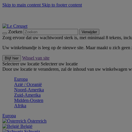
Skip to main content
Skip to footer content
Zomerse buitenmomenten met de BBQ Outdoor Collectie & Thy
De essentials van Le Creuset -
Ontdek Nu
Nieuwsbrieven: Registreer en bespaar 10%! -
Schrijf je nu in
Zoeken
Verwijder
Zorg ervoor dat uw wachtwoord sterk is, met minimaal 8 tekens, inclus
Uw winkelmandje is leeg op de nieuwe site. Maar maakt u zich geen
Wissel van site
Blijf hier
Selecteer uw locatie
Selecteer uw locatie
Door uw locatie te veranderen, zal de inhoud van uw winkelwagen wo
Europa
Aziё / Oceaniё
Noord-Amerika
Zuid-Amerika
Midden-Oosten
Afrika
Europa
Österreich
België
Schweiz