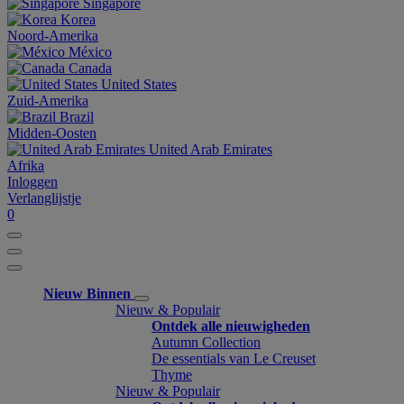
Singapore
Korea
Noord-Amerika
México
Canada
United States
Zuid-Amerika
Brazil
Midden-Oosten
United Arab Emirates
Afrika
Inloggen
Verlanglijstje
0
Nieuw Binnen
Nieuw & Populair
Ontdek alle nieuwigheden
Autumn Collection
De essentials van Le Creuset
Thyme
Nieuw & Populair