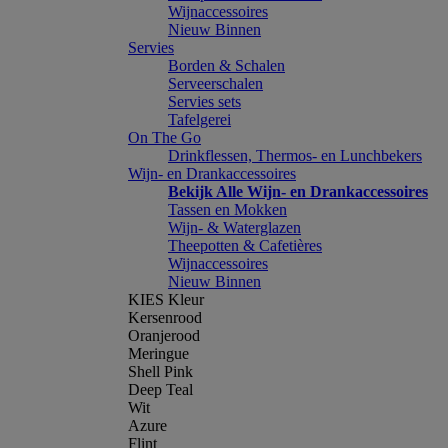
Wijnaccessoires
Nieuw Binnen
Servies
Borden & Schalen
Serveerschalen
Servies sets
Tafelgerei
On The Go
Drinkflessen, Thermos- en Lunchbekers
Wijn- en Drankaccessoires
Bekijk Alle Wijn- en Drankaccessoires
Tassen en Mokken
Wijn- & Waterglazen
Theepotten & Cafetières
Wijnaccessoires
Nieuw Binnen
KIES Kleur
Kersenrood
Oranjerood
Meringue
Shell Pink
Deep Teal
Wit
Azure
Flint