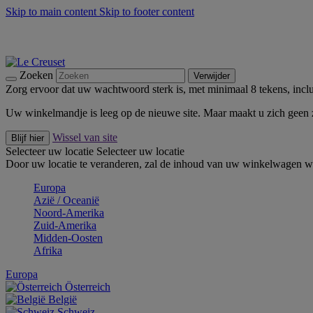
Skip to main content
Skip to footer content
Zomerse buitenmomenten met de BBQ Outdoor Collectie & Thy
De essentials van Le Creuset -
Ontdek Nu
Nieuwsbrieven: Registreer en bespaar 10%! -
Schrijf je nu in
Zoeken
Verwijder
Zorg ervoor dat uw wachtwoord sterk is, met minimaal 8 tekens, inclus
Uw winkelmandje is leeg op de nieuwe site. Maar maakt u zich geen
Wissel van site
Blijf hier
Selecteer uw locatie
Selecteer uw locatie
Door uw locatie te veranderen, zal de inhoud van uw winkelwagen wo
Europa
Aziё / Oceaniё
Noord-Amerika
Zuid-Amerika
Midden-Oosten
Afrika
Europa
Österreich
België
Schweiz