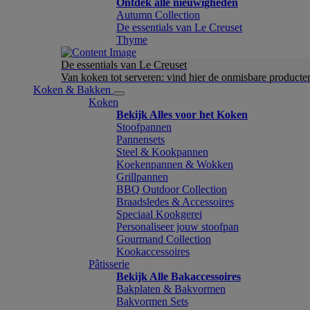
Ontdek alle nieuwigheden
Autumn Collection
De essentials van Le Creuset
Thyme
De essentials van Le Creuset
Van koken tot serveren: vind hier de onmisbare product
Koken & Bakken
Koken
Bekijk Alles voor het Koken
Stoofpannen
Pannensets
Steel & Kookpannen
Koekenpannen & Wokken
Grillpannen
BBQ Outdoor Collection
Braadsledes & Accessoires
Speciaal Kookgerei
Personaliseer jouw stoofpan
Gourmand Collection
Kookaccessoires
Pâtisserie
Bekijk Alle Bakaccessoires
Bakplaten & Bakvormen
Bakvormen Sets