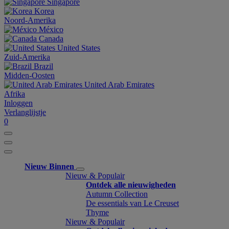
Singapore
Korea
Noord-Amerika
México
Canada
United States
Zuid-Amerika
Brazil
Midden-Oosten
United Arab Emirates
Afrika
Inloggen
Verlanglijstje
0
Nieuw Binnen
Nieuw & Populair
Ontdek alle nieuwigheden
Autumn Collection
De essentials van Le Creuset
Thyme
Nieuw & Populair