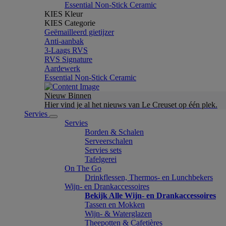
Essential Non-Stick Ceramic
KIES Kleur
KIES Categorie
Geëmailleerd gietijzer
Anti-aanbak
3-Laags RVS
RVS Signature
Aardewerk
Essential Non-Stick Ceramic
Nieuw Binnen
Hier vind je al het nieuws van Le Creuset op één plek.
Servies
Servies
Borden & Schalen
Serveerschalen
Servies sets
Tafelgerei
On The Go
Drinkflessen, Thermos- en Lunchbekers
Wijn- en Drankaccessoires
Bekijk Alle Wijn- en Drankaccessoires
Tassen en Mokken
Wijn- & Waterglazen
Theepotten & Cafetières