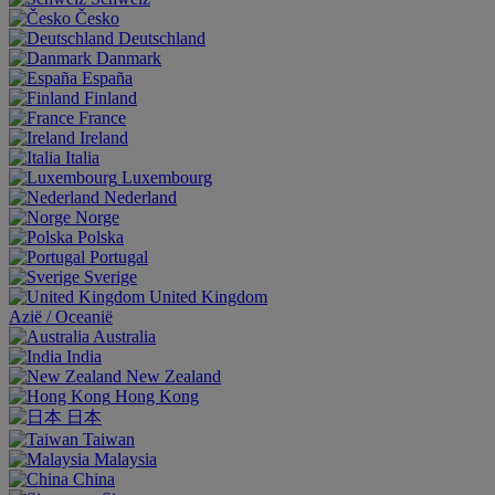
Česko
Deutschland
Danmark
España
Finland
France
Ireland
Italia
Luxembourg
Nederland
Norge
Polska
Portugal
Sverige
United Kingdom
Aziё / Oceaniё
Australia
India
New Zealand
Hong Kong
日本
Taiwan
Malaysia
China