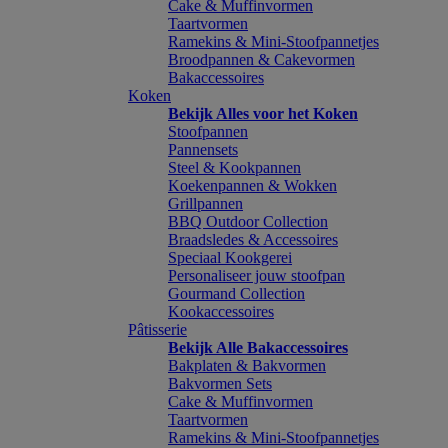
Cake & Muffinvormen
Taartvormen
Ramekins & Mini-Stoofpannetjes
Broodpannen & Cakevormen
Bakaccessoires
Koken
Bekijk Alles voor het Koken
Stoofpannen
Pannensets
Steel & Kookpannen
Koekenpannen & Wokken
Grillpannen
BBQ Outdoor Collection
Braadsledes & Accessoires
Speciaal Kookgerei
Personaliseer jouw stoofpan
Gourmand Collection
Kookaccessoires
Pâtisserie
Bekijk Alle Bakaccessoires
Bakplaten & Bakvormen
Bakvormen Sets
Cake & Muffinvormen
Taartvormen
Ramekins & Mini-Stoofpannetjes