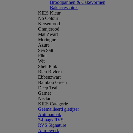
Broodpannen & Cakevormen
Bakaccessoires
KIES Kleur
No Colour
Kersenrood
Oranjerood
Mat Zwart
Meringue
Azure
Sea Salt
Flint
Wit
Shell Pink
Bleu Riviera
Ebbenzwart
Bamboo Green
Deep Teal
Garnet
Nectar
KIES Categorie
Geëmailleerd gietijzer
Anti-aanbak
3-Laags RVS
RVS Signature
Aardewerk