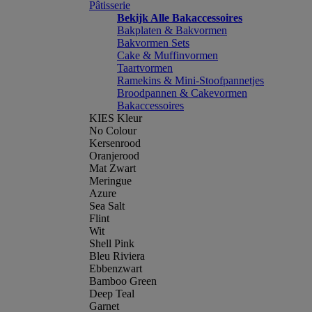
Pâtisserie
Bekijk Alle Bakaccessoires
Bakplaten & Bakvormen
Bakvormen Sets
Cake & Muffinvormen
Taartvormen
Ramekins & Mini-Stoofpannetjes
Broodpannen & Cakevormen
Bakaccessoires
KIES Kleur
No Colour
Kersenrood
Oranjerood
Mat Zwart
Meringue
Azure
Sea Salt
Flint
Wit
Shell Pink
Bleu Riviera
Ebbenzwart
Bamboo Green
Deep Teal
Garnet