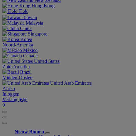
New Zealand
Hong Kong
日本
Taiwan
Malaysia
China
Singapore
Korea
Noord-Amerika
México
Canada
United States
Zuid-Amerika
Brazil
Midden-Oosten
United Arab Emirates
Afrika
Inloggen
Verlanglijstje
0
Nieuw Binnen