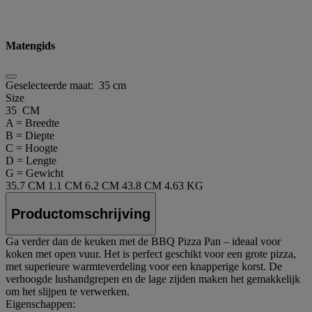
Matengids
Geselecteerde maat:
35 cm
Size
35 CM
A = Breedte
B = Diepte
C = Hoogte
D = Lengte
G = Gewicht
35.7 CM
1.1 CM
6.2 CM
43.8 CM
4.63 KG
Productomschrijving
Ga verder dan de keuken met de BBQ Pizza Pan – ideaal voor
koken met open vuur. Het is perfect geschikt voor een grote pizza,
met superieure warmteverdeling voor een knapperige korst. De
verhoogde lushandgrepen en de lage zijden maken het gemakkelijk
om het slijpen te verwerken.
Eigenschappen: