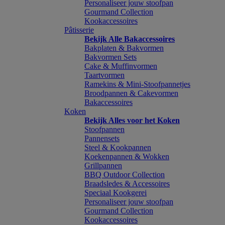
Personaliseer jouw stoofpan
Gourmand Collection
Kookaccessoires
Pâtisserie
Bekijk Alle Bakaccessoires
Bakplaten & Bakvormen
Bakvormen Sets
Cake & Muffinvormen
Taartvormen
Ramekins & Mini-Stoofpannetjes
Broodpannen & Cakevormen
Bakaccessoires
Koken
Bekijk Alles voor het Koken
Stoofpannen
Pannensets
Steel & Kookpannen
Koekenpannen & Wokken
Grillpannen
BBQ Outdoor Collection
Braadsledes & Accessoires
Speciaal Kookgerei
Personaliseer jouw stoofpan
Gourmand Collection
Kookaccessoires