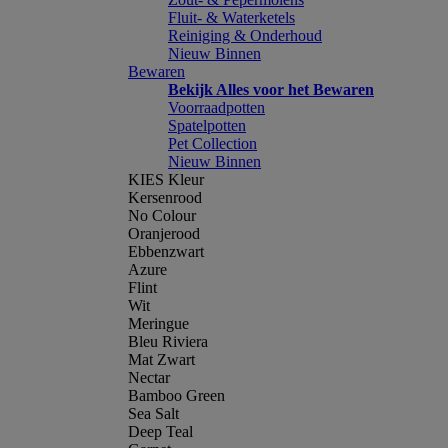
Fluit- & Waterketels
Reiniging & Onderhoud
Nieuw Binnen
Bewaren
Bekijk Alles voor het Bewaren
Voorraadpotten
Spatelpotten
Pet Collection
Nieuw Binnen
KIES Kleur
Kersenrood
No Colour
Oranjerood
Ebbenzwart
Azure
Flint
Wit
Meringue
Bleu Riviera
Mat Zwart
Nectar
Bamboo Green
Sea Salt
Deep Teal