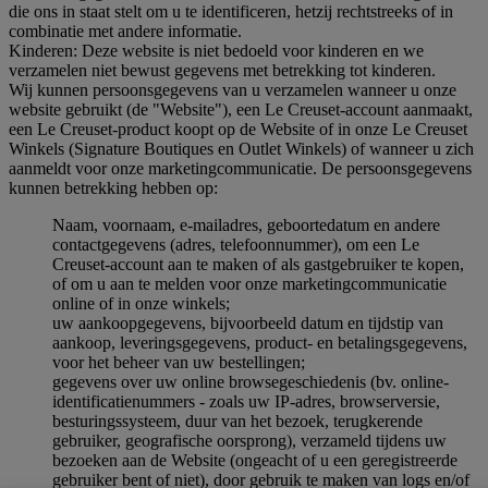
die ons in staat stelt om u te identificeren, hetzij rechtstreeks of in
combinatie met andere informatie.
Kinderen: Deze website is niet bedoeld voor kinderen en we
verzamelen niet bewust gegevens met betrekking tot kinderen.
Wij kunnen persoonsgegevens van u verzamelen wanneer u onze
website gebruikt (de "Website"), een Le Creuset-account aanmaakt,
een Le Creuset-product koopt op de Website of in onze Le Creuset
Winkels (Signature Boutiques en Outlet Winkels) of wanneer u zich
aanmeldt voor onze marketingcommunicatie. De persoonsgegevens
kunnen betrekking hebben op:
Naam, voornaam, e-mailadres, geboortedatum en andere
contactgegevens (adres, telefoonnummer), om een Le
Creuset-account aan te maken of als gastgebruiker te kopen,
of om u aan te melden voor onze marketingcommunicatie
online of in onze winkels;
uw aankoopgegevens, bijvoorbeeld datum en tijdstip van
aankoop, leveringsgegevens, product- en betalingsgegevens,
voor het beheer van uw bestellingen;
gegevens over uw online browsegeschiedenis (bv. online-
identificatienummers - zoals uw IP-adres, browserversie,
besturingssysteem, duur van het bezoek, terugkerende
gebruiker, geografische oorsprong), verzameld tijdens uw
bezoeken aan de Website (ongeacht of u een geregistreerde
gebruiker bent of niet), door gebruik te maken van logs en/of