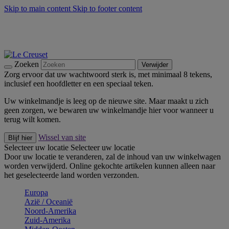
Skip to main content
Skip to footer content
Zomerse buitenmomenten met de BBQ Outdoor Collectie &
Thyme -
Shop Nu
De essentials van Le Creuset -
Ontdek Nu
Nieuwsbrieven: Registreer en bespaar 10%! -
Schrijf je nu in
Zoeken
Verwijder
Zorg ervoor dat uw wachtwoord sterk is, met minimaal 8 tekens,
inclusief een hoofdletter en een speciaal teken.
Uw winkelmandje is leeg op de nieuwe site. Maar maakt u zich
geen zorgen, we bewaren uw winkelmandje hier voor wanneer u
terug wilt komen.
Wissel van site
Blijf hier
Selecteer uw locatie
Selecteer uw locatie
Door uw locatie te veranderen, zal de inhoud van uw winkelwagen
worden verwijderd. Online gekochte artikelen kunnen alleen naar
het geselecteerde land worden verzonden.
Europa
Aziё / Oceaniё
Noord-Amerika
Zuid-Amerika