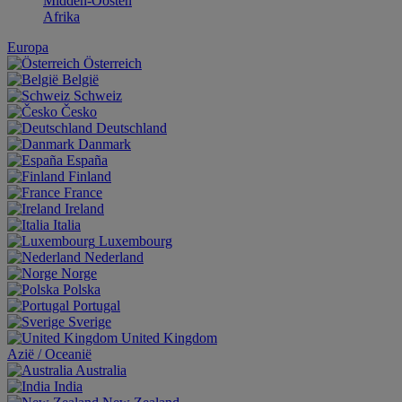
Midden-Oosten
Afrika
Europa
Österreich
België
Schweiz
Česko
Deutschland
Danmark
España
Finland
France
Ireland
Italia
Luxembourg
Nederland
Norge
Polska
Portugal
Sverige
United Kingdom
Aziё / Oceaniё
Australia
India