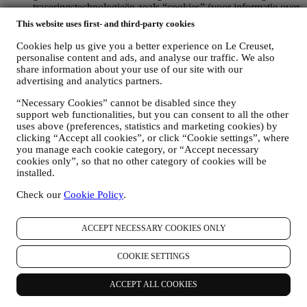
traceringstechnologieën zoals “cookies” (voor informatie over
het verzamelen van gegevens door middel van cookies, zie
This website uses first- and third-party cookies
ons
Cookiebeleid
, ter verbetering van onze diensten en
advertenties, of voor onze statistische analyse; in de meeste
Cookies help us give you a better experience on Le Creuset,
gevallen zullen we u niet kunnen identificeren aan de hand
personalise content and ads, and analyse our traffic. We also
van deze technische informatie.
share information about your use of our site with our
uw feedback, verzoeken, klachten, vragen of interacties met
advertising and analytics partners.
ons (bijvoorbeeld uw berichten, chats, berichten op sociale
“Necessary Cookies” cannot be disabled since they
media, e-mails of telefoontjes).
support web functionalities, but you can consent to all the other
uses above (preferences, statistics and marketing cookies) by
De persoonsgegevens die van u worden verzameld wanneer u de
clicking “Accept all cookies”, or click “Cookie settings”, where
Website gebruikt of anderszins persoonlijk identificeerbare
you manage each cookie category, or “Accept necessary
informatie verstrekt, zijn op die manier beschermd en u hebt de
cookies only”, so that no other category of cookies will be
privacyrechten die in paragraaf 8 hieronder worden uitgelegd.
installed.
2. WIE VERZAMELT UW GEGEVENS?
De verwerkingsverantwoordelijke voor de e-commercediensten die
Check our
Cookie Policy
.
via de website worden aangeboden, is Le Creuset BENELUX NV
met maatschappelijke zetel te Le Creuset Benelux NV,
ACCEPT NECESSARY COOKIES ONLY
Drukpersstraat 4, 1000 Brussel, België.
Als u ermee instemt om marketingboodschappen van ons te
ontvangen, worden uw gegevens onderdeel van de
COOKIE SETTINGS
consumentendatabase van Le Creuset Group, die als
gegevensbeheerder wordt beheerd door Le Creuset Group AG, met
ACCEPT ALL COOKIES
het kantoor in Hofstrasse 1A,Neuhofstrasse 4 , Baar, Zugo, 6340
Zwitserland (die Le Creuset SL, BTW-nummer B62153630, met