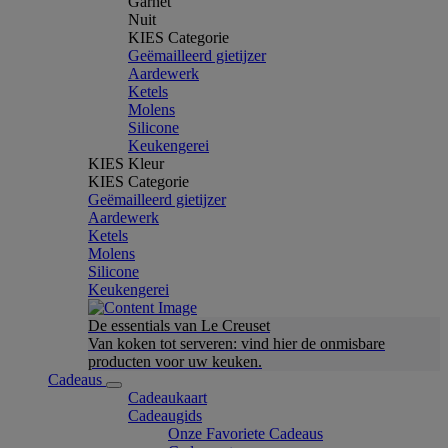
Garnet
Nuit
KIES Categorie
Geëmailleerd gietijzer
Aardewerk
Ketels
Molens
Silicone
Keukengerei
KIES Kleur
KIES Categorie
Geëmailleerd gietijzer
Aardewerk
Ketels
Molens
Silicone
Keukengerei
De essentials van Le Creuset
Van koken tot serveren: vind hier de onmisbare
producten voor uw keuken.
Cadeaus
Cadeaukaart
Cadeaugids
Onze Favoriete Cadeaus