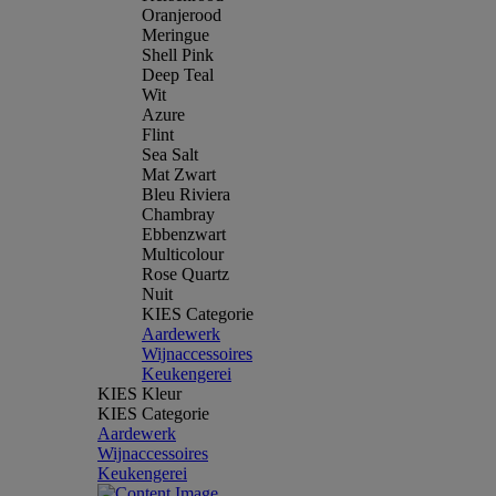
Oranjerood
Meringue
Shell Pink
Deep Teal
Wit
Azure
Flint
Sea Salt
Mat Zwart
Bleu Riviera
Chambray
Ebbenzwart
Multicolour
Rose Quartz
Nuit
KIES Categorie
Aardewerk
Wijnaccessoires
Keukengerei
KIES Kleur
KIES Categorie
Aardewerk
Wijnaccessoires
Keukengerei