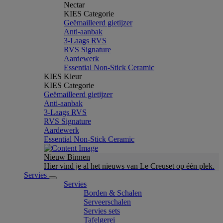
Nectar
KIES Categorie
Geëmailleerd gietijzer
Anti-aanbak
3-Laags RVS
RVS Signature
Aardewerk
Essential Non-Stick Ceramic
KIES Kleur
KIES Categorie
Geëmailleerd gietijzer
Anti-aanbak
3-Laags RVS
RVS Signature
Aardewerk
Essential Non-Stick Ceramic
Nieuw Binnen
Hier vind je al het nieuws van Le Creuset op één plek.
Servies
Servies
Borden & Schalen
Serveerschalen
Servies sets
Tafelgerei