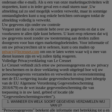
onderaan elke e-mail). Als u een van onze marketingactiviteiten wilt
stopzetten, kunt u in ieder geval een e-mail sturen naar
.
Uw
afmelding zal zo snel mogelijk worden verwerkt, maar in sommige
omstandigheden kunt u nog enkele berichten ontvangen totdat de
afmelding volledig is verwerkt.
Uw gegevens zijn onder uw controle
Vergeet niet dat u de controle hebt over uw gegevens en dat u uw
voorkeuren te allen tijde kunt beheren. U kunt erop rekenen dat wij
uw gegevens nooit zonder uw toestemming aan derden zullen
doorgeven voor hun eigen marketingdoeleinden. Voor informatie of
om uw privacyrechten uit te oefenen, kunt u ons mailen op
privacy@lecreuset.com
om ons te laten weten waar wij u mee van
dienst kunnen zijn en wij zullen tijdig reageren.
Volledige Privacyverklaring van Le Creuset
Le Creuset verbindt zich ertoe uw persoonsgegevens en uw privacy
te beschermen en in deze verklaring wordt uitgelegd hoe wij uw
persoonsgegevens verzamelen en verwerken in overeenstemming
met de EU-wetgeving inzake gegevensbescherming (met inbegrip
van de EU Algemene Verordening Gegevensbescherming
2016/679) en de wet inzake gegevensbescherming die van
toepassing is in uw land, gebied of locatie (de
"Gegevensbeschermingswetten").
1. WANNEER EN WELK SOORT GEGEVENS VERZAMELEN WIJ
VAN U?
“Persoonsgegevens” betekent alle informatie met betrekking tot u en