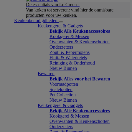
De essentials van Le Creuset
Van koken tot serveren: vind hier de onmisbare
producten voor uw keuken.
Keukenbenodigdheden
Keukengerei & Gadgets
Bekijk Alle Keukenaccessoires
Kookgerei & Messen
Ovenwanten & Keukenschorten
Onderzetters
Zout- & Pepermolens
Fluit- & Waterketels
Reiniging & Onderhoud
Nieuw Binnen
Bewaren
Bekijk Alles voor het Bewaren
Voorraadpotten
Spatelpotten
Pet Collection
Nieuw Binnen
Keukengerei & Gadgets
Bekijk Alle Keukenaccessoires
Kookgerei & Messen
Ovenwanten & Keukenschorten
Onderzetters
Zout- & Pepermolens