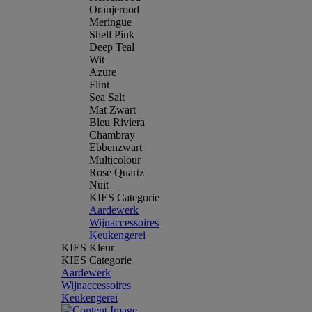
Oranjerood
Meringue
Shell Pink
Deep Teal
Wit
Azure
Flint
Sea Salt
Mat Zwart
Bleu Riviera
Chambray
Ebbenzwart
Multicolour
Rose Quartz
Nuit
KIES Categorie
Aardewerk
Wijnaccessoires
Keukengerei
KIES Kleur
KIES Categorie
Aardewerk
Wijnaccessoires
Keukengerei