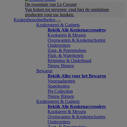
De essentials van Le Creuset
Van koken tot serveren: vind hier de onmisbare
producten voor uw keuken.
Keukenbenodigdheden
Keukengerei & Gadgets
Bekijk Alle Keukenaccessoires
Kookgerei & Messen
Ovenwanten & Keukenschorten
Onderzetters
Zout- & Pepermolens
Fluit- & Waterketels
Reiniging & Onderhoud
Nieuw Binnen
Bewaren
Bekijk Alles voor het Bewaren
Voorraadpotten
Spatelpotten
Pet Collection
Nieuw Binnen
Keukengerei & Gadgets
Bekijk Alle Keukenaccessoires
Kookgerei & Messen
Ovenwanten & Keukenschorten
Onderzetters
Zout- & Pepermolens