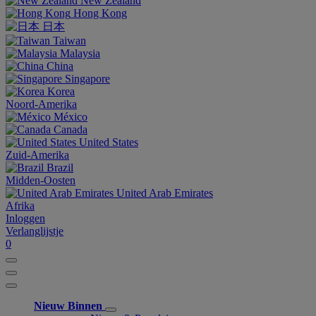
New Zealand
Hong Kong
日本
Taiwan
Malaysia
China
Singapore
Korea
Noord-Amerika
México
Canada
United States
Zuid-Amerika
Brazil
Midden-Oosten
United Arab Emirates
Afrika
Inloggen
Verlanglijstje
0
Nieuw Binnen