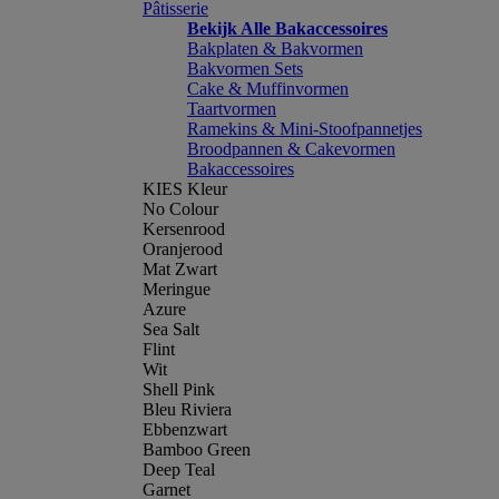
Pâtisserie
Bekijk Alle Bakaccessoires
Bakplaten & Bakvormen
Bakvormen Sets
Cake & Muffinvormen
Taartvormen
Ramekins & Mini-Stoofpannetjes
Broodpannen & Cakevormen
Bakaccessoires
KIES Kleur
No Colour
Kersenrood
Oranjerood
Mat Zwart
Meringue
Azure
Sea Salt
Flint
Wit
Shell Pink
Bleu Riviera
Ebbenzwart
Bamboo Green
Deep Teal
Garnet