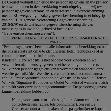
Le Creuset verbindt zich ertoe uw persoonsgegevens en uw privacy
te beschermen en in deze verklaring wordt uitgelegd hoe wij uw
persoonsgegevens verzamelen en verwerken in overeenstemming
met de EU-wetgeving inzake gegevensbescherming (met inbegrip
van de EU Algemene Verordening Gegevensbescherming
2016/679) en de wet inzake gegevensbescherming die van
toepassing is in uw land, gebied of locatie (de
"Gegevensbeschermingswetten").
1. WANNEER EN WELK SOORT GEGEVENS VERZAMELEN WIJ
VAN U?
“Persoonsgegevens” betekent alle informatie met betrekking tot u en
die ons in staat stelt om u te identificeren, hetzij rechtstreeks of in
combinatie met andere informatie.
Kinderen: Deze website is niet bedoeld voor kinderen en we
verzamelen niet bewust gegevens met betrekking tot kinderen.
Wij kunnen persoonsgegevens van u verzamelen wanneer u onze
website gebruikt (de "Website"), een Le Creuset-account aanmaakt,
een Le Creuset-product koopt op de Website of in onze Le Creuset
Winkels (Signature Boutiques en Outlet Winkels) of wanneer u zich
aanmeldt voor onze marketingcommunicatie. De persoonsgegevens
kunnen betrekking hebben op:
Naam, voornaam, e-mailadres, geboortedatum en andere
contactgegevens (adres, telefoonnummer), om een Le
Creuset-account aan te maken of als gastgebruiker te kopen,