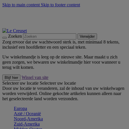
Skip to main content
Skip to footer content
Zomerse buitenmomenten met de BBQ Outdoor Collectie &
Thyme -
Shop Nu
De essentials van Le Creuset -
Ontdek Nu
Nieuwsbrieven: Registreer en bespaar 10%! -
Schrijf je nu in
Zoeken
Verwijder
Zorg ervoor dat uw wachtwoord sterk is, met minimaal 8 tekens,
inclusief een hoofdletter en een speciaal teken.
Uw winkelmandje is leeg op de nieuwe site. Maar maakt u zich
geen zorgen, we bewaren uw winkelmandje hier voor wanneer u
terug wilt komen.
Wissel van site
Blijf hier
Selecteer uw locatie
Selecteer uw locatie
Door uw locatie te veranderen, zal de inhoud van uw winkelwagen
worden verwijderd. Online gekochte artikelen kunnen alleen naar
het geselecteerde land worden verzonden.
Europa
Aziё / Oceaniё
Noord-Amerika
Zuid-Amerika