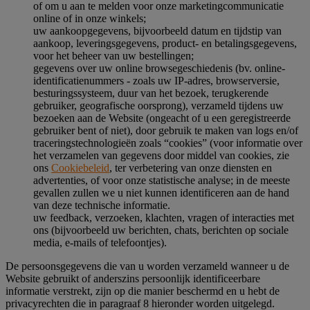
of om u aan te melden voor onze marketingcommunicatie
online of in onze winkels;
uw aankoopgegevens, bijvoorbeeld datum en tijdstip van
aankoop, leveringsgegevens, product- en betalingsgegevens,
voor het beheer van uw bestellingen;
gegevens over uw online browsegeschiedenis (bv. online-
identificatienummers - zoals uw IP-adres, browserversie,
besturingssysteem, duur van het bezoek, terugkerende
gebruiker, geografische oorsprong), verzameld tijdens uw
bezoeken aan de Website (ongeacht of u een geregistreerde
gebruiker bent of niet), door gebruik te maken van logs en/of
traceringstechnologieën zoals “cookies” (voor informatie over
het verzamelen van gegevens door middel van cookies, zie
ons
Cookiebeleid
, ter verbetering van onze diensten en
advertenties, of voor onze statistische analyse; in de meeste
gevallen zullen we u niet kunnen identificeren aan de hand
van deze technische informatie.
uw feedback, verzoeken, klachten, vragen of interacties met
ons (bijvoorbeeld uw berichten, chats, berichten op sociale
media, e-mails of telefoontjes).
De persoonsgegevens die van u worden verzameld wanneer u de
Website gebruikt of anderszins persoonlijk identificeerbare
informatie verstrekt, zijn op die manier beschermd en u hebt de
privacyrechten die in paragraaf 8 hieronder worden uitgelegd.