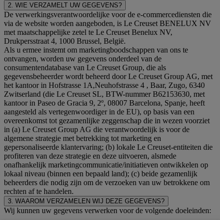
2. WIE VERZAMELT UW GEGEVENS?
De verwerkingsverantwoordelijke voor de e-commercediensten die
via de website worden aangeboden, is Le Creuset BENELUX NV
met maatschappelijke zetel te Le Creuset Benelux NV,
Drukpersstraat 4, 1000 Brussel, België.
Als u ermee instemt om marketingboodschappen van ons te
ontvangen, worden uw gegevens onderdeel van de
consumentendatabase van Le Creuset Group, die als
gegevensbeheerder wordt beheerd door Le Creuset Group AG, met
het kantoor in Hofstrasse 1A,Neuhofstrasse 4 , Baar, Zugo, 6340
Zwitserland (die Le Creuset SL, BTW-nummer B62153630, met
kantoor in Paseo de Gracia 9, 2º, 08007 Barcelona, Spanje, heeft
aangesteld als vertegenwoordiger in de EU), op basis van een
overeenkomst tot gezamenlijke zeggenschap die in wezen voorziet
in (a) Le Creuset Group AG die verantwoordelijk is voor de
algemene strategie met betrekking tot marketing en
gepersonaliseerde klantervaring; (b) lokale Le Creuset-entiteiten die
profiteren van deze strategie en deze uitvoeren, alsmede
onafhankelijk marketingcommunicatie/initiatieven ontwikkelen op
lokaal niveau (binnen een bepaald land); (c) beide gezamenlijk
beheerders die nodig zijn om de verzoeken van uw betrokkene om
rechten af te handelen.
3. WAAROM VERZAMELEN WIJ DEZE GEGEVENS?
Wij kunnen uw gegevens verwerken voor de volgende doeleinden: