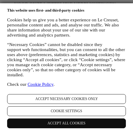
VOOR ONZE WETTELIJKE VERPLICHTINGEN
Mogelijk moeten we bepaalde gegevens over u verwerken om
This website uses first- and third-party cookies
te voldoen aan onze wettelijke verplichtingen en andere
Cookies help us give you a better experience on Le Creuset,
verplichtingen die voortvloeien uit instructies van de overheid.
personalise content and ads, and analyse our traffic. We also
OM EEN LE CREUSET-ACCOUNT AAN TE MAKEN
share information about your use of our site with our
We zullen uw gegevens gebruiken om een Le Creuset-
advertising and analytics partners.
account aan te maken die u toegang geeft tot een reeks
voordelen voor geregistreerde gebruikers, om beter te kunnen
“Necessary Cookies” cannot be disabled since they
genieten van onze diensten, zoals sneller afrekenen, meerdere
support web functionalities, but you can consent to all the other
verzendadressen opslaan, bestellingen bekijken en volgen.
uses above (preferences, statistics and marketing cookies) by
Elke verwerkingsactiviteit is vereist om ons in staat te stellen
clicking “Accept all cookies”, or click “Cookie settings”, where
deze diensten aan u als Le Creuset-accounthouder te leveren.
you manage each cookie category, or “Accept necessary
OM UW BESTELLINGEN TE BEHEREN EN OM ONZE
cookies only”, so that no other category of cookies will be
PRODUCTEN, DIENSTEN EN ASSISTENTIE AAN U
installed.
TE LEVEREN
Wij zullen uw gegevens gebruiken om onze contractuele
Check our
Cookie Policy
.
relatie met u, uw aankoop van producten op de Website, uw
gebruik van de Website, eventuele latere hulp na de verkoop
ACCEPT NECESSARY COOKIES ONLY
of uw deelname aan onze wedstrijden te beheren. Mogelijk
moeten we bepaalde gegevens over u verwerken voor onze
administratieve doeleinden die verband houden met onze
COOKIE SETTINGS
contractuele relatie met u, zoals de boekhouding, facturering
en controle, verificatie van betaalkaarten, fraudescreening,
ACCEPT ALL COOKIES
veiligheid, beveiliging, systeemtests, onderhoud en statistische
analyse. Af en toe moeten we mogelijk om administratieve of