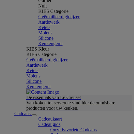
Garnet
Nuit
KIES Categorie
Geëmailleerd gietijzer
Aardewerk
Ketels
Molens
Silicone
Keukengerei
KIES Kleur
KIES Categorie
Geëmailleerd gietijzer
Aardewerk
Ketels
Molens
Silicone
Keukengerei
De essentials van Le Creuset
Van koken tot serveren: vind hier de onmisbare
producten voor uw keuken.
Cadeaus
Cadeaukaart
Cadeaugids
Onze Favoriete Cadeaus