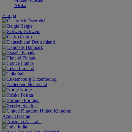
Midden-Oosten
Afrika
Europa
Österreich
België
Schweiz
Česko
Deutschland
Danmark
España
Finland
France
Ireland
Italia
Luxembourg
Nederland
Norge
Polska
Portugal
Sverige
United Kingdom
Aziё / Oceaniё
Australia
India