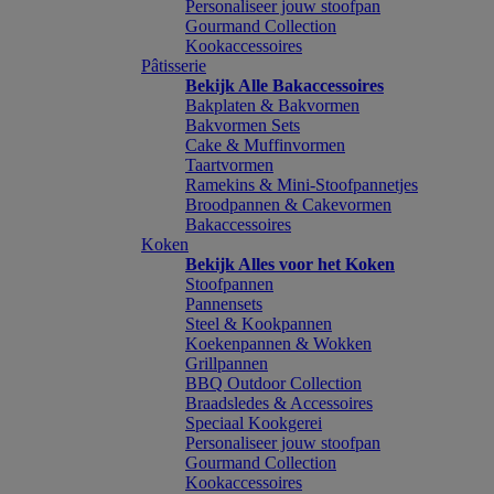
Personaliseer jouw stoofpan
Gourmand Collection
Kookaccessoires
Pâtisserie
Bekijk Alle Bakaccessoires
Bakplaten & Bakvormen
Bakvormen Sets
Cake & Muffinvormen
Taartvormen
Ramekins & Mini-Stoofpannetjes
Broodpannen & Cakevormen
Bakaccessoires
Koken
Bekijk Alles voor het Koken
Stoofpannen
Pannensets
Steel & Kookpannen
Koekenpannen & Wokken
Grillpannen
BBQ Outdoor Collection
Braadsledes & Accessoires
Speciaal Kookgerei
Personaliseer jouw stoofpan
Gourmand Collection
Kookaccessoires