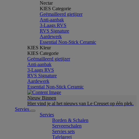
Nectar
KIES Categorie
Geëmailleerd gietijzer
Anti-aanbak
3-Laags RVS
RVS Signature
Aardewerk
Essential Non-Stick Ceramic
KIES Kleur
KIES Categorie
Geëmailleerd gietijzer
Anti-aanbak
3-Laags RVS
RVS Signature
Aardewerk
Essential Non-Stick Ceramic
Nieuw Binnen
Hier vind je al het nieuws van Le Creuset op één plek.
Servies
Servies
Borden & Schalen
Serveerschalen
Servies sets
Tafelgerei