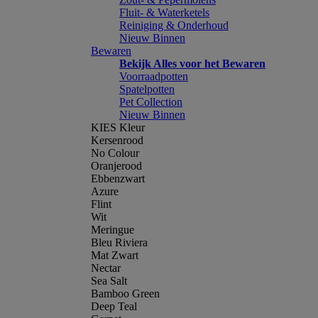
Fluit- & Waterketels
Reiniging & Onderhoud
Nieuw Binnen
Bewaren
Bekijk Alles voor het Bewaren
Voorraadpotten
Spatelpotten
Pet Collection
Nieuw Binnen
KIES Kleur
Kersenrood
No Colour
Oranjerood
Ebbenzwart
Azure
Flint
Wit
Meringue
Bleu Riviera
Mat Zwart
Nectar
Sea Salt
Bamboo Green
Deep Teal