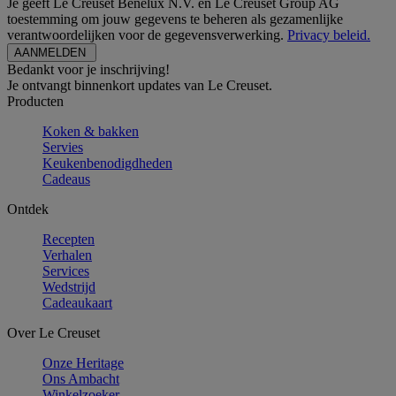
Je geeft Le Creuset Benelux N.V. en Le Creuset Group AG
toestemming om jouw gegevens te beheren als gezamenlijke
verantwoordelijken voor de gegevensverwerking.
Privacy beleid.
Bedankt voor je inschrijving!
Je ontvangt binnenkort updates van Le Creuset.
Producten
Koken & bakken
Servies
Keukenbenodigdheden
Cadeaus
Ontdek
Recepten
Verhalen
Services
Wedstrijd
Cadeaukaart
Over Le Creuset
Onze Heritage
Ons Ambacht
Winkelzoeker