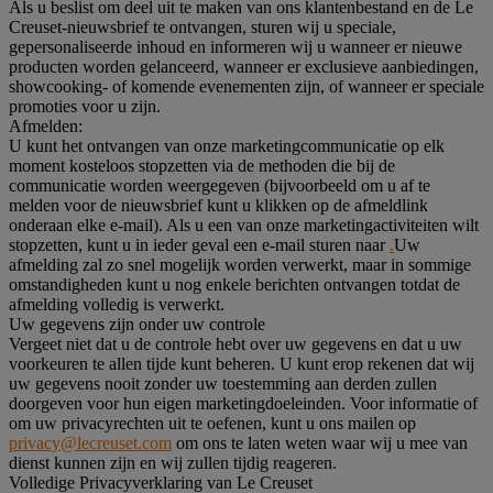
Als u beslist om deel uit te maken van ons klantenbestand en de Le
Creuset-nieuwsbrief te ontvangen, sturen wij u speciale,
gepersonaliseerde inhoud en informeren wij u wanneer er nieuwe
producten worden gelanceerd, wanneer er exclusieve aanbiedingen,
showcooking- of komende evenementen zijn, of wanneer er speciale
promoties voor u zijn.
Afmelden:
U kunt het ontvangen van onze marketingcommunicatie op elk
moment kosteloos stopzetten via de methoden die bij de
communicatie worden weergegeven (bijvoorbeeld om u af te
melden voor de nieuwsbrief kunt u klikken op de afmeldlink
onderaan elke e-mail). Als u een van onze marketingactiviteiten wilt
stopzetten, kunt u in ieder geval een e-mail sturen naar
.
Uw
afmelding zal zo snel mogelijk worden verwerkt, maar in sommige
omstandigheden kunt u nog enkele berichten ontvangen totdat de
afmelding volledig is verwerkt.
Uw gegevens zijn onder uw controle
Vergeet niet dat u de controle hebt over uw gegevens en dat u uw
voorkeuren te allen tijde kunt beheren. U kunt erop rekenen dat wij
uw gegevens nooit zonder uw toestemming aan derden zullen
doorgeven voor hun eigen marketingdoeleinden. Voor informatie of
om uw privacyrechten uit te oefenen, kunt u ons mailen op
privacy@lecreuset.com
om ons te laten weten waar wij u mee van
dienst kunnen zijn en wij zullen tijdig reageren.
Volledige Privacyverklaring van Le Creuset