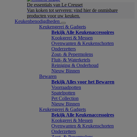
De essentials van Le Creuset
Van koken tot serveren: vind hier de onmisbare
producten voor uw keuken.
Keukenbenodigdheden
Keukengerei & Gadgets
Bekijk Alle Keukenaccessoires
Kookgerei & Messen
Ovenwanten & Keukenschorten
Onderzetters
Zout- & Pepermolens
Fluit- & Waterketels
Reiniging & Onderhoud
Nieuw Binnen
Bewaren
Bekijk Alles voor het Bewaren
Voorraadpotten
Spatelpotten
Pet Collection
Nieuw Binnen
Keukengerei & Gadgets
Bekijk Alle Keukenaccessoires
Kookgerei & Messen
Ovenwanten & Keukenschorten
Onderzetters
Zout- & Pepermolens