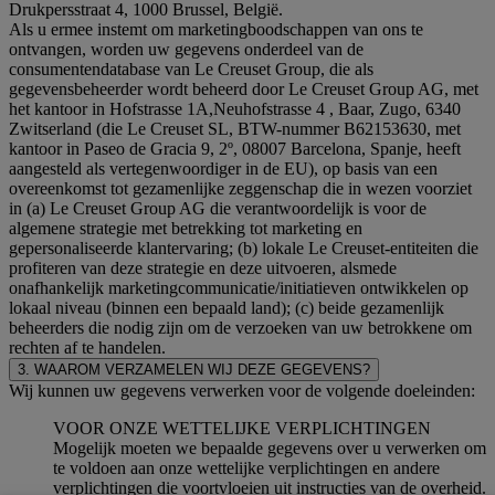
Drukpersstraat 4, 1000 Brussel, België.
Als u ermee instemt om marketingboodschappen van ons te
ontvangen, worden uw gegevens onderdeel van de
consumentendatabase van Le Creuset Group, die als
gegevensbeheerder wordt beheerd door Le Creuset Group AG, met
het kantoor in Hofstrasse 1A,Neuhofstrasse 4 , Baar, Zugo, 6340
Zwitserland (die Le Creuset SL, BTW-nummer B62153630, met
kantoor in Paseo de Gracia 9, 2º, 08007 Barcelona, Spanje, heeft
aangesteld als vertegenwoordiger in de EU), op basis van een
overeenkomst tot gezamenlijke zeggenschap die in wezen voorziet
in (a) Le Creuset Group AG die verantwoordelijk is voor de
algemene strategie met betrekking tot marketing en
gepersonaliseerde klantervaring; (b) lokale Le Creuset-entiteiten die
profiteren van deze strategie en deze uitvoeren, alsmede
onafhankelijk marketingcommunicatie/initiatieven ontwikkelen op
lokaal niveau (binnen een bepaald land); (c) beide gezamenlijk
beheerders die nodig zijn om de verzoeken van uw betrokkene om
rechten af te handelen.
3. WAAROM VERZAMELEN WIJ DEZE GEGEVENS?
Wij kunnen uw gegevens verwerken voor de volgende doeleinden:
VOOR ONZE WETTELIJKE VERPLICHTINGEN
Mogelijk moeten we bepaalde gegevens over u verwerken om
te voldoen aan onze wettelijke verplichtingen en andere
verplichtingen die voortvloeien uit instructies van de overheid.