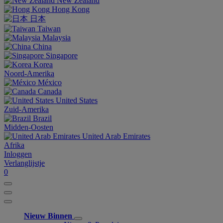
New Zealand
Hong Kong
日本
Taiwan
Malaysia
China
Singapore
Korea
Noord-Amerika
México
Canada
United States
Zuid-Amerika
Brazil
Midden-Oosten
United Arab Emirates
Afrika
Inloggen
Verlanglijstje
0
Nieuw Binnen