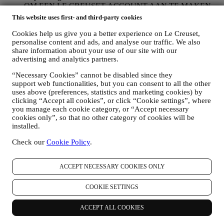
OM EEN LE CREUSET-ACCOUNT AAN TE MAKEN
We zullen uw gegevens gebruiken om een Le Creuset-
This website uses first- and third-party cookies
account aan te maken die u toegang geeft tot een reeks
voordelen voor geregistreerde gebruikers, om beter te kunnen
Cookies help us give you a better experience on Le Creuset,
genieten van onze diensten, zoals sneller afrekenen, meerdere
personalise content and ads, and analyse our traffic. We also
verzendadressen opslaan, bestellingen bekijken en volgen.
share information about your use of our site with our
advertising and analytics partners.
Elke verwerkingsactiviteit is vereist om ons in staat te stellen
deze diensten aan u als Le Creuset-accounthouder te leveren.
“Necessary Cookies” cannot be disabled since they
OM UW BESTELLINGEN TE BEHEREN EN OM ONZE
support web functionalities, but you can consent to all the other
PRODUCTEN, DIENSTEN EN ASSISTENTIE AAN U
uses above (preferences, statistics and marketing cookies) by
TE LEVEREN
clicking “Accept all cookies”, or click “Cookie settings”, where
Wij zullen uw gegevens gebruiken om onze contractuele
you manage each cookie category, or “Accept necessary
relatie met u, uw aankoop van producten op de Website, uw
cookies only”, so that no other category of cookies will be
gebruik van de Website, eventuele latere hulp na de verkoop
installed.
of uw deelname aan onze wedstrijden te beheren. Mogelijk
moeten we bepaalde gegevens over u verwerken voor onze
Check our
Cookie Policy
.
administratieve doeleinden die verband houden met onze
contractuele relatie met u, zoals de boekhouding, facturering
ACCEPT NECESSARY COOKIES ONLY
en controle, verificatie van betaalkaarten, fraudescreening,
veiligheid, beveiliging, systeemtests, onderhoud en statistische
analyse. Af en toe moeten we mogelijk om administratieve of
COOKIE SETTINGS
operationele redenen contact met u opnemen. Bijvoorbeeld
om u een bevestiging van uw aankoop te sturen. We zullen
ACCEPT ALL COOKIES
uw persoonsgegevens ook gebruiken om uw verzoeken te
beantwoorden die via onze Websiteformulieren of andere