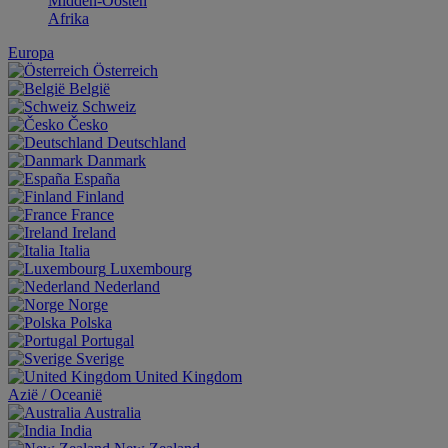
Midden-Oosten
Afrika
Europa
Österreich
België
Schweiz
Česko
Deutschland
Danmark
España
Finland
France
Ireland
Italia
Luxembourg
Nederland
Norge
Polska
Portugal
Sverige
United Kingdom
Aziё / Oceaniё
Australia
India