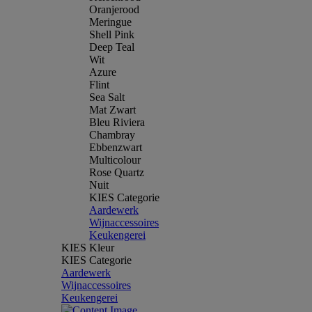
Oranjerood
Meringue
Shell Pink
Deep Teal
Wit
Azure
Flint
Sea Salt
Mat Zwart
Bleu Riviera
Chambray
Ebbenzwart
Multicolour
Rose Quartz
Nuit
KIES Categorie
Aardewerk
Wijnaccessoires
Keukengerei
KIES Kleur
KIES Categorie
Aardewerk
Wijnaccessoires
Keukengerei