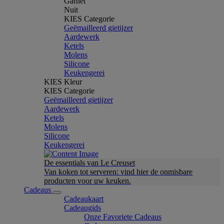
Garnet
Nuit
KIES Categorie
Geëmailleerd gietijzer
Aardewerk
Ketels
Molens
Silicone
Keukengerei
KIES Kleur
KIES Categorie
Geëmailleerd gietijzer
Aardewerk
Ketels
Molens
Silicone
Keukengerei
De essentials van Le Creuset
Van koken tot serveren: vind hier de onmisbare
producten voor uw keuken.
Cadeaus
Cadeaukaart
Cadeaugids
Onze Favoriete Cadeaus