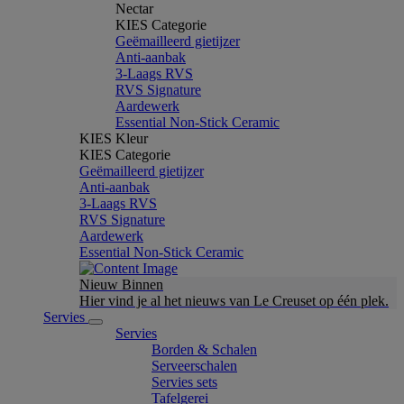
Nectar
KIES Categorie
Geëmailleerd gietijzer
Anti-aanbak
3-Laags RVS
RVS Signature
Aardewerk
Essential Non-Stick Ceramic
KIES Kleur
KIES Categorie
Geëmailleerd gietijzer
Anti-aanbak
3-Laags RVS
RVS Signature
Aardewerk
Essential Non-Stick Ceramic
Nieuw Binnen
Hier vind je al het nieuws van Le Creuset op één plek.
Servies
Servies
Borden & Schalen
Serveerschalen
Servies sets
Tafelgerei