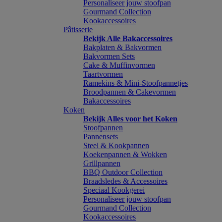
Personaliseer jouw stoofpan
Gourmand Collection
Kookaccessoires
Pâtisserie
Bekijk Alle Bakaccessoires
Bakplaten & Bakvormen
Bakvormen Sets
Cake & Muffinvormen
Taartvormen
Ramekins & Mini-Stoofpannetjes
Broodpannen & Cakevormen
Bakaccessoires
Koken
Bekijk Alles voor het Koken
Stoofpannen
Pannensets
Steel & Kookpannen
Koekenpannen & Wokken
Grillpannen
BBQ Outdoor Collection
Braadsledes & Accessoires
Speciaal Kookgerei
Personaliseer jouw stoofpan
Gourmand Collection
Kookaccessoires