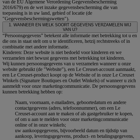
van de EU Algemene Verordening Gegevensbescherming
2016/679) en de wet inzake gegevensbescherming die van
toepassing is in uw land, gebied of locatie (de
"Gegevensbeschermingswetten").
1. WANNEER EN WELK SOORT GEGEVENS VERZAMELEN WIJ
VAN U?
“Persoonsgegevens” betekent alle informatie met betrekking tot u en
die ons in staat stelt om u te identificeren, hetzij rechtstreeks of in
combinatie met andere informatie.
Kinderen: Deze website is niet bedoeld voor kinderen en we
verzamelen niet bewust gegevens met betrekking tot kinderen.
Wij kunnen persoonsgegevens van u verzamelen wanneer u onze
website gebruikt (de "Website"), een Le Creuset-account aanmaakt,
een Le Creuset-product koopt op de Website of in onze Le Creuset
Winkels (Signature Boutiques en Outlet Winkels) of wanneer u zich
aanmeldt voor onze marketingcommunicatie. De persoonsgegevens
kunnen betrekking hebben op:
Naam, voornaam, e-mailadres, geboortedatum en andere
contactgegevens (adres, telefoonnummer), om een Le
Creuset-account aan te maken of als gastgebruiker te kopen,
of om u aan te melden voor onze marketingcommunicatie
online of in onze winkels;
uw aankoopgegevens, bijvoorbeeld datum en tijdstip van
aankoop, leveringsgegevens, product- en betalingsgegevens,