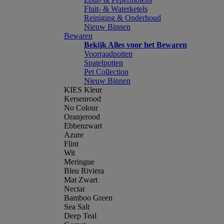
Fluit- & Waterketels
Reiniging & Onderhoud
Nieuw Binnen
Bewaren
Bekijk Alles voor het Bewaren
Voorraadpotten
Spatelpotten
Pet Collection
Nieuw Binnen
KIES Kleur
Kersenrood
No Colour
Oranjerood
Ebbenzwart
Azure
Flint
Wit
Meringue
Bleu Riviera
Mat Zwart
Nectar
Bamboo Green
Sea Salt
Deep Teal