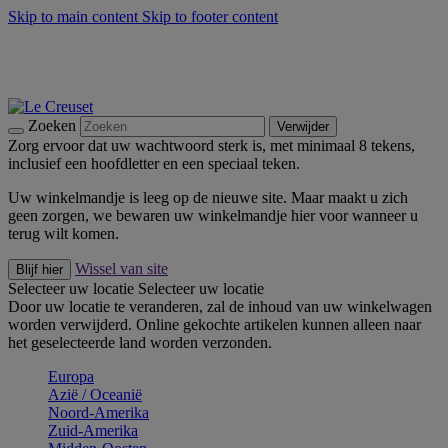
Skip to main content
Skip to footer content
Zomerse buitenmomenten met de BBQ Outdoor Collectie &
Thyme -
Shop Nu
De essentials van Le Creuset -
Ontdek Nu
Nieuwsbrieven: Registreer en bespaar 10%! -
Schrijf je nu in
Zoeken
Verwijder
Zorg ervoor dat uw wachtwoord sterk is, met minimaal 8 tekens,
inclusief een hoofdletter en een speciaal teken.
Uw winkelmandje is leeg op de nieuwe site. Maar maakt u zich
geen zorgen, we bewaren uw winkelmandje hier voor wanneer u
terug wilt komen.
Wissel van site
Blijf hier
Selecteer uw locatie
Selecteer uw locatie
Door uw locatie te veranderen, zal de inhoud van uw winkelwagen
worden verwijderd. Online gekochte artikelen kunnen alleen naar
het geselecteerde land worden verzonden.
Europa
Aziё / Oceaniё
Noord-Amerika
Zuid-Amerika