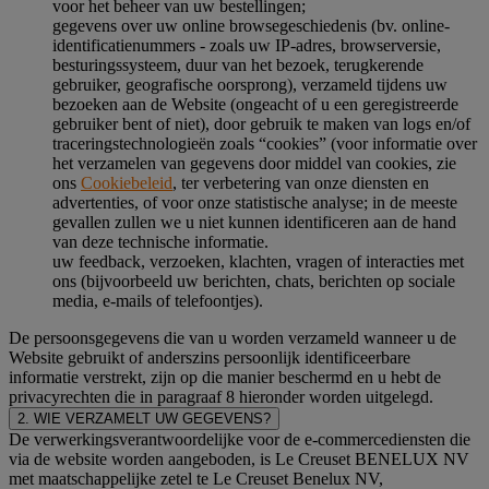
voor het beheer van uw bestellingen;
gegevens over uw online browsegeschiedenis (bv. online-
identificatienummers - zoals uw IP-adres, browserversie,
besturingssysteem, duur van het bezoek, terugkerende
gebruiker, geografische oorsprong), verzameld tijdens uw
bezoeken aan de Website (ongeacht of u een geregistreerde
gebruiker bent of niet), door gebruik te maken van logs en/of
traceringstechnologieën zoals “cookies” (voor informatie over
het verzamelen van gegevens door middel van cookies, zie
ons
Cookiebeleid
, ter verbetering van onze diensten en
advertenties, of voor onze statistische analyse; in de meeste
gevallen zullen we u niet kunnen identificeren aan de hand
van deze technische informatie.
uw feedback, verzoeken, klachten, vragen of interacties met
ons (bijvoorbeeld uw berichten, chats, berichten op sociale
media, e-mails of telefoontjes).
De persoonsgegevens die van u worden verzameld wanneer u de
Website gebruikt of anderszins persoonlijk identificeerbare
informatie verstrekt, zijn op die manier beschermd en u hebt de
privacyrechten die in paragraaf 8 hieronder worden uitgelegd.
2. WIE VERZAMELT UW GEGEVENS?
De verwerkingsverantwoordelijke voor de e-commercediensten die
via de website worden aangeboden, is Le Creuset BENELUX NV
met maatschappelijke zetel te Le Creuset Benelux NV,