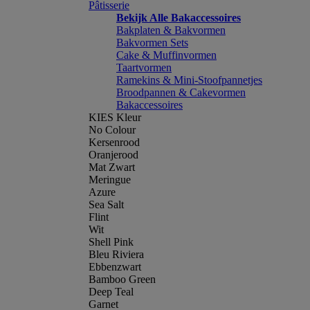
Pâtisserie
Bekijk Alle Bakaccessoires
Bakplaten & Bakvormen
Bakvormen Sets
Cake & Muffinvormen
Taartvormen
Ramekins & Mini-Stoofpannetjes
Broodpannen & Cakevormen
Bakaccessoires
KIES Kleur
No Colour
Kersenrood
Oranjerood
Mat Zwart
Meringue
Azure
Sea Salt
Flint
Wit
Shell Pink
Bleu Riviera
Ebbenzwart
Bamboo Green
Deep Teal
Garnet