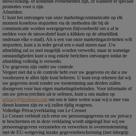
showcooking- of komende evenementen zijn, of wanneer er speciale
promoties voor u zijn.
Afmelden:
U kunt het ontvangen van onze marketingcommunicatie op elk
moment kosteloos stopzetten via de methoden die bij de
communicatie worden weergegeven (bijvoorbeeld om u af te
melden voor de nieuwsbrief kunt u klikken op de afmeldlink
onderaan elke e-mail). Als u een van onze marketingactiviteiten wilt
stopzetten, kunt u in ieder geval een e-mail sturen naar
.
Uw
afmelding zal zo snel mogelijk worden verwerkt, maar in sommige
omstandigheden kunt u nog enkele berichten ontvangen totdat de
afmelding volledig is verwerkt.
Uw gegevens zijn onder uw controle
Vergeet niet dat u de controle hebt over uw gegevens en dat u uw
voorkeuren te allen tijde kunt beheren. U kunt erop rekenen dat wij
uw gegevens nooit zonder uw toestemming aan derden zullen
doorgeven voor hun eigen marketingdoeleinden. Voor informatie of
om uw privacyrechten uit te oefenen, kunt u ons mailen op
privacy@lecreuset.com
om ons te laten weten waar wij u mee van
dienst kunnen zijn en wij zullen tijdig reageren.
Volledige Privacyverklaring van Le Creuset
Le Creuset verbindt zich ertoe uw persoonsgegevens en uw privacy
te beschermen en in deze verklaring wordt uitgelegd hoe wij uw
persoonsgegevens verzamelen en verwerken in overeenstemming
met de EU-wetgeving inzake gegevensbescherming (met inbegrip